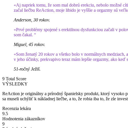
«Aj napriek tomu, že som mal dobrú erekciu, nebolo možné cíti
začal liečbu ReAction, moje libido je vyššie a orgazmy sú veľk
Anderson, 30 rokov.
«Prvé problémy spojené s erektilnou dysfunkciou začali v polov
som čakal. “
Miguel, 45 rokov.
«Som ženatý 20 rokov a všetko bolo v normálnych medziach, ale
v jeho účinky, prekvapivo teraz mám lepšie orgazmy, ako keď 
51-ročný Ježiš.
9
Total Score
VÝSLEDKY
ReAction je originálny a prírodný španielsky produkt, ktorý vysoko p
sa museli uchýliť k nákladnej liečbe, a to, že robia iba to, že zle in
Recenzia lekára
9.5
Hodnotenia zákazníkov
9