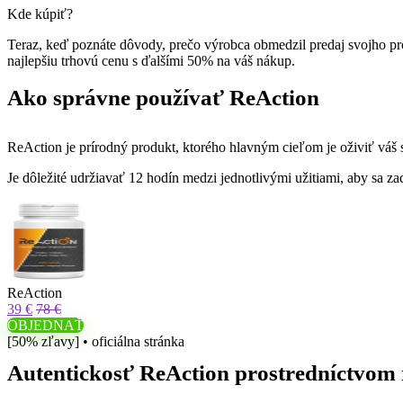
Kde kúpiť?
Teraz, keď poznáte dôvody, prečo výrobca obmedzil predaj svojho pr
najlepšiu trhovú cenu s ďalšími 50% na váš nákup.
Ako správne používať ReAction
ReAction je prírodný produkt, ktorého hlavným cieľom je oživiť váš se
Je dôležité udržiavať 12 hodín medzi jednotlivými užitiami, aby sa z
ReAction
39 €
78 €
OBJEDNAŤ
[50% zľavy] • oficiálna stránka
Autentickosť ReAction prostredníctvom r