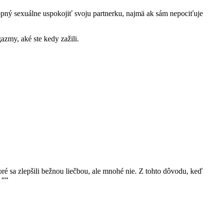
opný sexuálne uspokojiť svoju partnerku, najmä ak sám nepociťuje
azmy, aké ste kedy zažili.
toré sa zlepšili bežnou liečbou, ale mnohé nie. Z tohto dôvodu, keď
 ““