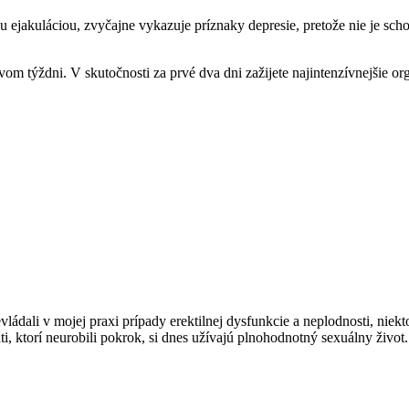
 ejakuláciou, zvyčajne vykazuje príznaky depresie, pretože nie je sch
om týždni. V skutočnosti za prvé dva dni zažijete najintenzívnejšie org
vládali v mojej praxi prípady erektilnej dysfunkcie a neplodnosti, niek
, ktorí neurobili pokrok, si dnes užívajú plnohodnotný sexuálny život.