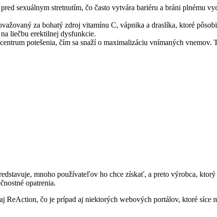
 pred sexuálnym stretnutím, čo často vytvára bariéru a bráni plnému vy
ažovaný za bohatý zdroj vitamínu C, vápnika a draslíka, ktoré pôsobia
na liečbu erektilnej dysfunkcie.
 centrum potešenia, čím sa snaží o maximalizáciu vnímaných vnemov. T
redstavuje, mnoho používateľov ho chce získať, a preto výrobca, ktorý
ečnostné opatrenia.
Action, čo je prípad aj niektorých webových portálov, ktoré síce maj