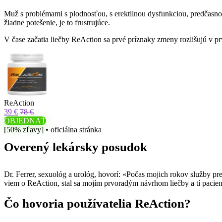
Muž s problémami s plodnosťou, s erektilnou dysfunkciou, predčasnou
žiadne potešenie, je to frustrujúce.
V čase začatia liečby ReAction sa prvé príznaky zmeny rozlišujú v prv
ReAction
39 €
78 €
OBJEDNAŤ
[50% zľavy] • oficiálna stránka
Overený lekársky posudok
Dr. Ferrer, sexuológ a urológ, hovorí: «Počas mojich rokov služby pre
viem o ReAction, stal sa mojím prvoradým návrhom liečby a tí pacienti
Čo hovoria používatelia ReAction?