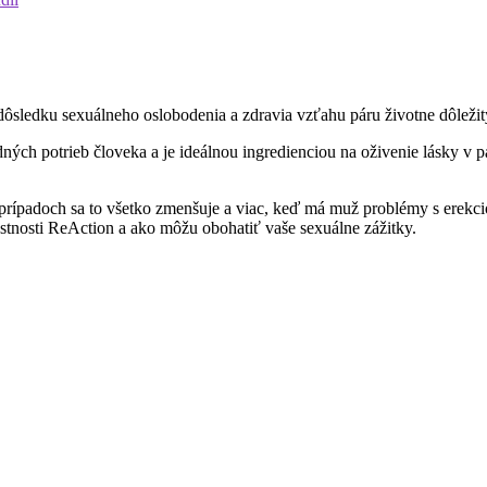
v dôsledku sexuálneho oslobodenia a zdravia vzťahu páru životne dôleži
ných potrieb človeka a je ideálnou ingredienciou na oživenie lásky v 
 prípadoch sa to všetko zmenšuje a viac, keď má muž problémy s erekci
stnosti ReAction a ako môžu obohatiť vaše sexuálne zážitky.