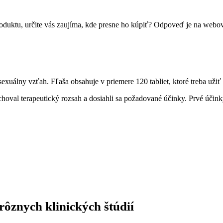
oduktu, určite vás zaujíma, kde presne ho kúpiť? Odpoveď je na webov
xuálny vzťah. Fľaša obsahuje v priemere 120 tabliet, ktoré treba užiť 
achoval terapeutický rozsah a dosiahli sa požadované účinky. Prvé účin
ôznych klinických štúdií