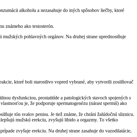
onzumácii alkoholu a nezasahuje do iných spôsobov liečby, ktoré
ónu známeho ako testosterón.
ii mužských pohlavných orgánov. Na druhej strane uprednostňuje
akcie, ktoré boli starostlivo vopred vybrané, aby vytvorili zosilňovač
tilnou dysfunkciou, prostatitíde a patologických stavoch spojených s
 vlastnosťou je, že podporuje spermatogenézu (nárast spermií) ako
silňuje tón svalov penisu. Je tiež známe, že chráni žalúdočnú sliznicu.
 zlepšujú mužskú erekciu, zvyšujú libido a orgazmy. To všetko
prípade zvyšuje erekciu. Na druhej strane zasahuje do vazodilatácie,