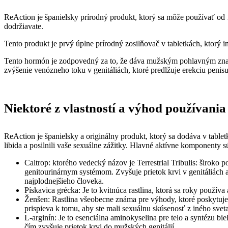
ReAction je španielsky prírodný produkt, ktorý sa môže používať od 
dodržiavate.
Tento produkt je prvý úplne prírodný zosilňovač v tabletkách, ktorý
Tento hormón je zodpovedný za to, že dáva mužským pohlavným znako
zvýšenie venózneho toku v genitáliách, ktoré predlžuje erekciu penisu
Niektoré z vlastností a výhod používani
ReAction je španielsky a originálny produkt, ktorý sa dodáva v tablet
libida a posilnili vaše sexuálne zážitky. Hlavné aktívne komponenty s
Caltrop: ktorého vedecký názov je Terrestrial Tribulis: široko 
genitourinárnym systémom. Zvyšuje prietok krvi v genitáliách 
najplodnejšieho človeka.
Pískavica grécka: Je to kvitnúca rastlina, ktorá sa roky používa
Ženšen: Rastlina všeobecne známa pre výhody, ktoré poskytuje, 
prispieva k tomu, aby ste mali sexuálnu skúsenosť z iného sveta.
L-arginín: Je to esenciálna aminokyselina pre telo a syntézu bi
čím zvyšuje prietok krvi do mužských genitálií.