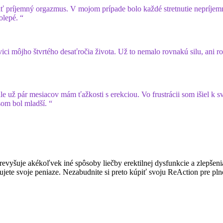
ť príjemný orgazmus. V mojom prípade bolo každé stretnutie nepríjemné
olepé. “
ici môjho štvrtého desaťročia života. Už to nemalo rovnakú silu, ani r
 už pár mesiacov mám ťažkosti s erekciou. Vo frustrácii som išiel k sv
som bol mladší. “
revyšuje akékoľvek iné spôsoby liečby erektilnej dysfunkcie a zlepšen
vestujete svoje peniaze. Nezabudnite si preto kúpiť svoju ReAction pre p