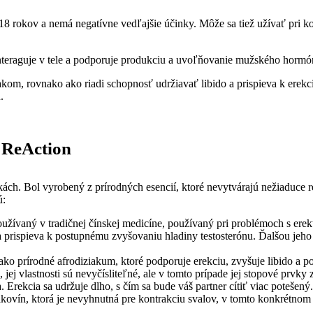
18 rokov a nemá negatívne vedľajšie účinky. Môže sa tiež užívať pri k
 interaguje v tele a podporuje produkciu a uvoľňovanie mužského horm
m, rovnako ako riadi schopnosť udržiavať libido a prispieva k erekc
.
a ReAction
kách. Bol vyrobený z prírodných esencií, ktoré nevytvárajú nežiaduce re
ú:
používaný v tradičnej čínskej medicíne, používaný pri problémoch s erek
a prispieva k postupnému zvyšovaniu hladiny testosterónu. Ďalšou jeho
 ako prírodné afrodiziakum, ktoré podporuje erekciu, zvyšuje libido a po
jej vlastnosti sú nevyčísliteľné, ale v tomto prípade jej stopové prvky
 Erekcia sa udržuje dlho, s čím sa bude váš partner cítiť viac potešený.
elkovín, ktorá je nevyhnutná pre kontrakciu svalov, v tomto konkrétnom 