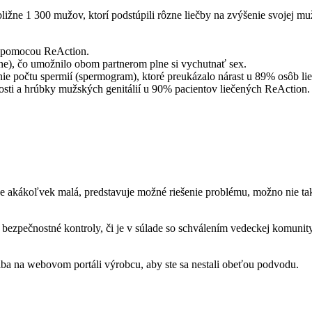
bližne 1 300 mužov, ktorí podstúpili rôzne liečby na zvýšenie svojej m
ch pomocou ReAction.
ne), čo umožnilo obom partnerom plne si vychutnať sex.
nie počtu spermií (spermogram), ktoré preukázalo nárast u 89% osôb l
sti a hrúbky mužských genitálií u 90% pacientov liečených ReAction.
 je akákoľvek malá, predstavuje možné riešenie problému, možno nie tak
ne bezpečnostné kontroly, či je v súlade so schválením vedeckej komuni
ba na webovom portáli výrobcu, aby ste sa nestali obeťou podvodu.