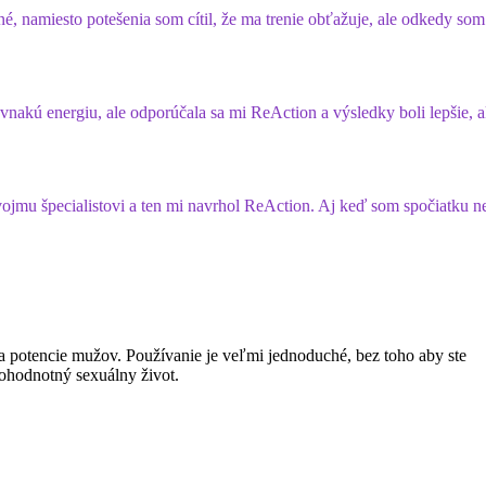
, namiesto potešenia som cítil, že ma trenie obťažuje, ale odkedy som
ovnakú energiu, ale odporúčala sa mi ReAction a výsledky boli lepšie, 
ojmu špecialistovi a ten mi navrhol ReAction. Aj keď som spočiatku ne
ia potencie mužov. Používanie je veľmi jednoduché, bez toho aby ste
lnohodnotný sexuálny život.