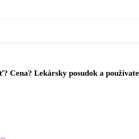
ť? Cena? Lekársky posudok a používate
dií