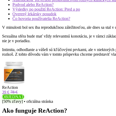
Podvod alebo ReAction?
Výsledky po použití ReAction: Pred a po
Overený lekársky posudok
Čo hovoria používatelia ReAction?
V minulosti bol sex iba reprodukčnou záležitosťou, ale dnes sa stal 
Sexuálna sféra bude mať vždy relevantnú konotáciu, je v rámci základ
nie je v poriadku.
Intimita, odhodlanie a vášeň sú kľúčovými prvkami, ale v niektorých
rozkoš. Z tohto dôvodu vám v tomto príspevku chceme predstaviť vla
ReAction
39 €
78 €
OBJEDNAŤ
[50% zľavy] • oficiálna stránka
Ako funguje ReAction?