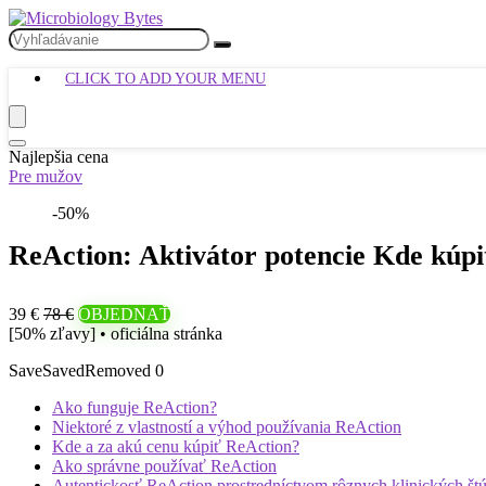
CLICK TO ADD YOUR MENU
Najlepšia cena
Pre mužov
-50%
ReAction: Aktivátor potencie Kde kúpi
39 €
78 €
OBJEDNAŤ
[50% zľavy] • oficiálna stránka
Save
Saved
Removed
0
Ako funguje ReAction?
Niektoré z vlastností a výhod používania ReAction
Kde a za akú cenu kúpiť ReAction?
Ako správne používať ReAction
Autentickosť ReAction prostredníctvom rôznych klinických štú