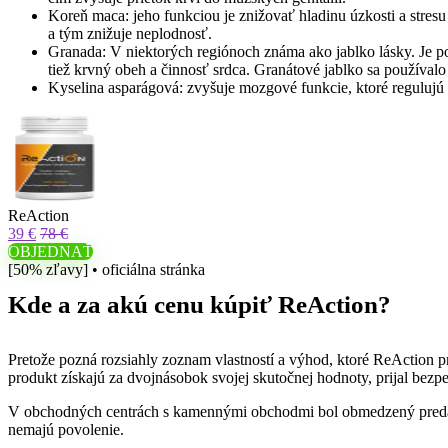
Koreň maca: jeho funkciou je znižovať hladinu úzkosti a stresu
a tým znižuje neplodnosť.
Granada: V niektorých regiónoch známa ako jablko lásky. Je pov
tiež krvný obeh a činnosť srdca. Granátové jablko sa používalo 
Kyselina asparágová: zvyšuje mozgové funkcie, ktoré regulujú
ReAction
39 €
78 €
OBJEDNAŤ
[50% zľavy] • oficiálna stránka
Kde a za akú cenu kúpiť ReAction?
Pretože pozná rozsiahly zoznam vlastností a výhod, ktoré ReAction p
produkt získajú za dvojnásobok svojej skutočnej hodnoty, prijal bezp
V obchodných centrách s kamennými obchodmi bol obmedzený predaj Re
nemajú povolenie.