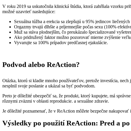
V roku 2019 sa uskutočnila klinická štúdia, ktorá zahŕňala vzorku pri
možné uzavrieť nasledujúce:
Sexuálna túžba a erekcia sa zlepšujú u 95% jedincov liečený
Orgazmy trvajú dlhšie a príjemnejšie počas sexu (100% efektív
Muž sa stáva plodnejším, čo preukázalo špecializované vyšetre
Ako pridružený faktor možno pozorovať mierne zvýšenie veľko
Vyvarujte sa 100% prípadov predčasnej ejakulácie.
Podvod alebo ReAction?
Otázka, ktorú si kladie mnoho používateľov, pretože investícia, nech
nesplnil svoje poslanie a ukázal sa byť podvodom.
Preto je dôležité ubezpečiť sa, že produkt, ktorý kupujete, má správ
rôznymi zväzmi v oblasti reprodukcie. a sexuálne zdravie.
Je dôležité poznamenať, že v ReAction môžete bezpečne nakupovať i
Výsledky po použití ReAction: Pred a po