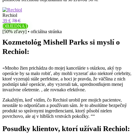
Rechiol
39 €
78 €
OBJEDNAŤ
[50% zľavy] • oficiálna stránka
Kozmetológ Mishell Parks si myslí o
Rechiol:
«Mnoho žien prichádza do mojej kancelárie s otázkou, aký typ
operácie by sa malo robiť, aby mohli vyzerať ako niektoré celebrity,
ktoré vyzerajú stále perfektne, a hoci je pravda, že väčšina z nich
podstúpi také operácie, aby vyzerali tak, uprednostňujem menej
invazívne ošetrenie. , ale rovnako efektívne.
Zakaždým, keď vidím, čo Rechiol urobil pre mojich pacientov,
neustále to odporúčam a používam sám. Je to absolútne bezpečný
produkt so správnymi ingredienciami, ktorý pôsobí nielen
povrchovo, ale aj v hlbších vrstvách pokožky. ““
Posudky klientov, ktorí užívali Rechiol: