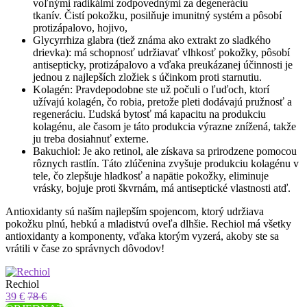
voľnými radikálmi zodpovednými za degeneráciu
tkanív. Čistí pokožku, posilňuje imunitný systém a pôsobí
protizápalovo, hojivo,
Glycyrrhiza glabra (tiež známa ako extrakt zo sladkého
drievka): má schopnosť udržiavať vlhkosť pokožky, pôsobí
antisepticky, protizápalovo a vďaka preukázanej účinnosti je
jednou z najlepších zložiek s účinkom proti starnutiu.
Kolagén: Pravdepodobne ste už počuli o ľuďoch, ktorí
užívajú kolagén, čo robia, pretože pleti dodávajú pružnosť a
regeneráciu. Ľudská bytosť má kapacitu na produkciu
kolagénu, ale časom je táto produkcia výrazne znížená, takže
ju treba dosiahnuť externe.
Bakuchiol: Je ako retinol, ale získava sa prirodzene pomocou
rôznych rastlín. Táto zlúčenina zvyšuje produkciu kolagénu v
tele, čo zlepšuje hladkosť a napätie pokožky, eliminuje
vrásky, bojuje proti škvrnám, má antiseptické vlastnosti atď.
Antioxidanty sú naším najlepším spojencom, ktorý udržiava
pokožku plnú, hebkú a mladistvú oveľa dlhšie. Rechiol má všetky
antioxidanty a komponenty, vďaka ktorým vyzerá, akoby ste sa
vrátili v čase zo správnych dôvodov!
Rechiol
39 €
78 €