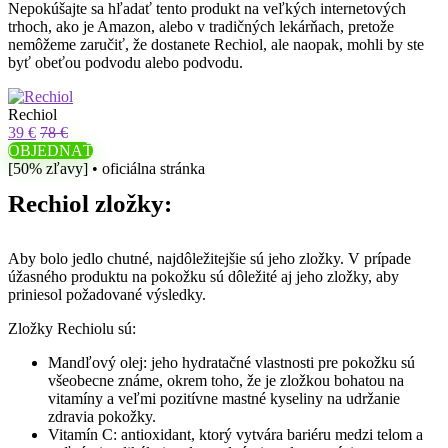
Nepokúšajte sa hľadať tento produkt na veľkých internetových
trhoch, ako je Amazon, alebo v tradičných lekárňach, pretože
nemôžeme zaručiť, že dostanete Rechiol, ale naopak, mohli by ste
byť obeťou podvodu alebo podvodu.
Rechiol
39 €
78 €
OBJEDNAŤ
[50% zľavy] • oficiálna stránka
Rechiol zložky:
Aby bolo jedlo chutné, najdôležitejšie sú jeho zložky. V prípade
úžasného produktu na pokožku sú dôležité aj jeho zložky, aby
priniesol požadované výsledky.
Zložky Rechiolu sú:
Mandľový olej: jeho hydratačné vlastnosti pre pokožku sú
všeobecne známe, okrem toho, že je zložkou bohatou na
vitamíny a veľmi pozitívne mastné kyseliny na udržanie
zdravia pokožky.
Vitamín C: antioxidant, ktorý vytvára bariéru medzi telom a