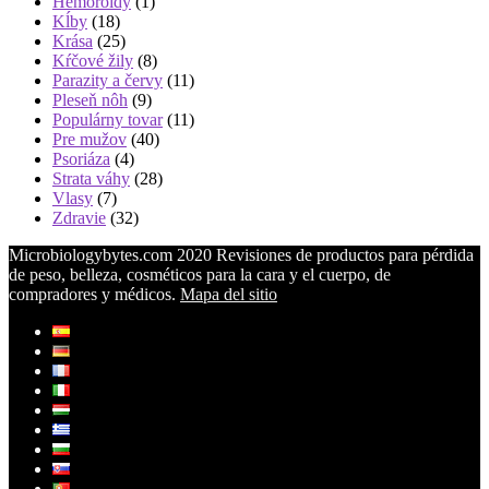
Hemoroidy
(1)
Kĺby
(18)
Krása
(25)
Kŕčové žily
(8)
Parazity a červy
(11)
Pleseň nôh
(9)
Populárny tovar
(11)
Pre mužov
(40)
Psoriáza
(4)
Strata váhy
(28)
Vlasy
(7)
Zdravie
(32)
Microbiologybytes.com 2020 Revisiones de productos para pérdida
de peso, belleza, cosméticos para la cara y el cuerpo, de
compradores y médicos.
Mapa del sitio