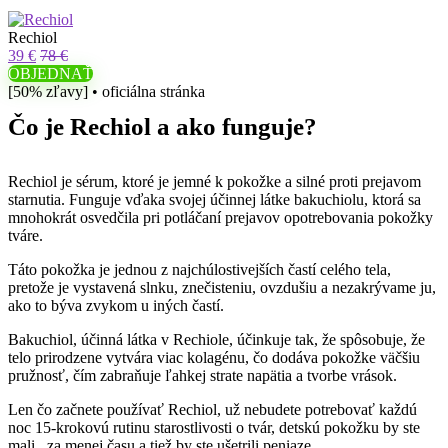
Rechiol
39 €
78 €
OBJEDNAŤ
[50% zľavy] • oficiálna stránka
Čo je Rechiol a ako funguje?
Rechiol je sérum, ktoré je jemné k pokožke a silné proti prejavom
starnutia. Funguje vďaka svojej účinnej látke bakuchiolu, ktorá sa
mnohokrát osvedčila pri potláčaní prejavov opotrebovania pokožky
tváre.
Táto pokožka je jednou z najchúlostivejších častí celého tela,
pretože je vystavená slnku, znečisteniu, ovzdušiu a nezakrývame ju,
ako to býva zvykom u iných častí.
Bakuchiol, účinná látka v Rechiole, účinkuje tak, že spôsobuje, že
telo prirodzene vytvára viac kolagénu, čo dodáva pokožke väčšiu
pružnosť, čím zabraňuje ľahkej strate napätia a tvorbe vrások.
Len čo začnete používať Rechiol, už nebudete potrebovať každú
noc 15-krokovú rutinu starostlivosti o tvár, detskú pokožku by ste
mali za menej času a tiež by ste ušetrili peniaze.