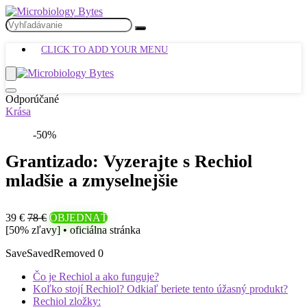
CLICK TO ADD YOUR MENU
Odporúčané
Krása
-50%
Grantizado: Vyzerajte s Rechiol
mladšie a zmyselnejšie
39 €
78 €
OBJEDNAŤ
[50% zľavy] • oficiálna stránka
Save
Saved
Removed
0
Čo je Rechiol a ako funguje?
Koľko stojí Rechiol? Odkiaľ beriete tento úžasný produkt?
Rechiol zložky: