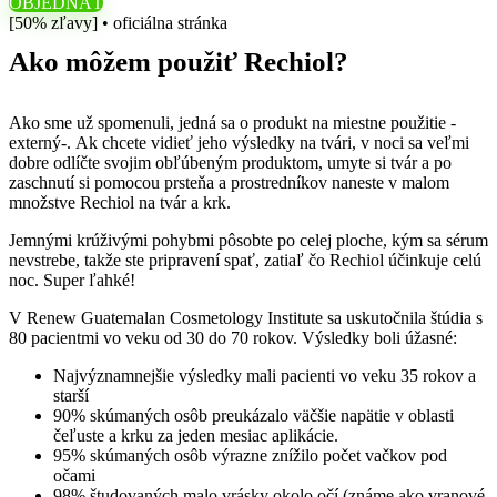
OBJEDNAŤ
[50% zľavy] • oficiálna stránka
Ako môžem použiť Rechiol?
Ako sme už spomenuli, jedná sa o produkt na miestne použitie -
externý-. Ak chcete vidieť jeho výsledky na tvári, v noci sa veľmi
dobre odlíčte svojim obľúbeným produktom, umyte si tvár a po
zaschnutí si pomocou prsteňa a prostredníkov naneste v malom
množstve Rechiol na tvár a krk.
Jemnými krúživými pohybmi pôsobte po celej ploche, kým sa sérum
nevstrebe, takže ste pripravení spať, zatiaľ čo Rechiol účinkuje celú
noc. Super ľahké!
V Renew Guatemalan Cosmetology Institute sa uskutočnila štúdia s
80 pacientmi vo veku od 30 do 70 rokov. Výsledky boli úžasné:
Najvýznamnejšie výsledky mali pacienti vo veku 35 rokov a
starší
90% skúmaných osôb preukázalo väčšie napätie v oblasti
čeľuste a krku za jeden mesiac aplikácie.
95% skúmaných osôb výrazne znížilo počet vačkov pod
očami
98% študovaných malo vrásky okolo očí (známe ako vranové