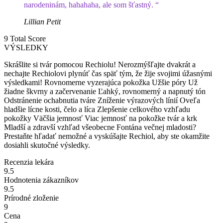
narodeninám, hahahaha, ale som šťastný. “
Lillian Petit
9
Total Score
VÝSLEDKY
Skrášlite si tvár pomocou Rechiolu! Nerozmýšľajte dvakrát a
nechajte Rechiolovi plynúť čas späť tým, že žije svojimi úžasnými
výsledkami! Rovnomerne vyzerajúca pokožka Užšie póry Už
žiadne škvrny a začervenanie Ľahký, rovnomerný a napnutý tón
Odstránenie ochabnutia tváre Zníženie výrazových línií Oveľa
hladšie lícne kosti, čelo a líca Zlepšenie celkového vzhľadu
pokožky Väčšia jemnosť Viac jemnosť na pokožke tvár a krk
Mladší a zdravší vzhľad všeobecne Fontána večnej mladosti?
Prestaňte hľadať nemožné a vyskúšajte Rechiol, aby ste okamžite
dosiahli skutočné výsledky.
Recenzia lekára
9.5
Hodnotenia zákazníkov
9.5
Prírodné zloženie
9
Cena