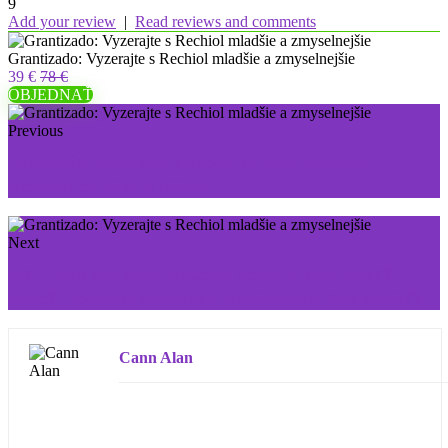
9
Add your review
|
Read reviews and comments
Grantizado: Vyzerajte s Rechiol mladšie a zmyselnejšie
39 €
78 €
OBJEDNAŤ
Previous
Vytvarujte svoje telo a zbavte sa tuku pomocou
Harmonica už za 4 týždne
Next
OK Look: pre svoje vizuálne zdravie. Kde kúpiť?
Cena? Lekársky posudok a používatelia. Ako použiť?
Cann Alan