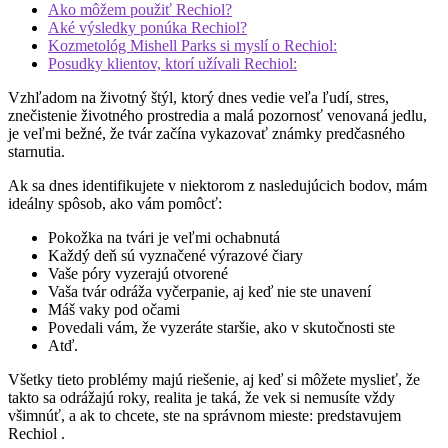
Ako môžem použiť Rechiol?
Aké výsledky ponúka Rechiol?
Kozmetológ Mishell Parks si myslí o Rechiol:
Posudky klientov, ktorí užívali Rechiol:
Vzhľadom na životný štýl, ktorý dnes vedie veľa ľudí, stres,
znečistenie životného prostredia a malá pozornosť venovaná jedlu,
je veľmi bežné, že tvár začína vykazovať známky predčasného
starnutia.
Ak sa dnes identifikujete v niektorom z nasledujúcich bodov, mám
ideálny spôsob, ako vám pomôcť:
Pokožka na tvári je veľmi ochabnutá
Každý deň sú vyznačené výrazové čiary
Vaše póry vyzerajú otvorené
Vaša tvár odráža vyčerpanie, aj keď nie ste unavení
Máš vaky pod očami
Povedali vám, že vyzeráte staršie, ako v skutočnosti ste
Atď.
Všetky tieto problémy majú riešenie, aj keď si môžete myslieť, že
takto sa odrážajú roky, realita je taká, že vek si nemusíte vždy
všimnúť, a ak to chcete, ste na správnom mieste: predstavujem
Rechiol .