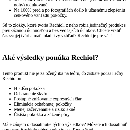
nohy) redukované.
Na 100% pred a po fotografiách došlo k úžasnému zlepšeniu
celkového vzhľadu pokožky.
Sú to zložky, ktoré tvoria Rechiol, z neho robia jedinečný produkt s
preukázanou účinnosťou a bez vedľajších účinkov. Chcete vrátiť
čas svojej tvári a mať mladistvý vzhľad? Rechiol je pre vás!
Aké výsledky ponúka Rechiol?
Tento produkt nie je založený iba na teórii, čo získate počas liečby
Rechiolom:
Hladšia pokožka
Odstránenie škvŕn
Postupné znižovanie expresných čiar
Eliminácia ochabnutej pokožky
Menej začervenanie a riziko akné
Čistšia pokožka a zúžené póry
Máte záujem o dosiahnutie týchto výsledkov? Môžete ich dosiahnuť
pomocou Rechiolu objednaním tu so zľavou 50%.