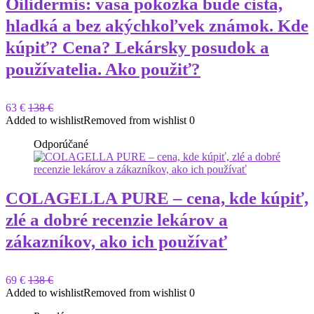
Oilidermis: vaša pokožka bude čistá,
hladká a bez akýchkoľvek známok. Kde
kúpiť? Cena? Lekársky posudok a
používatelia. Ako použiť?
63 €
138 €
Added to wishlist
Removed from wishlist
0
Odporúčané
COLAGELLA PURE – cena, kde kúpiť,
zlé a dobré recenzie lekárov a
zákazníkov, ako ich používať
69 €
138 €
Added to wishlist
Removed from wishlist
0