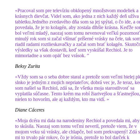
«Pracoval som pre televíziu obklopený množstvom modeliek a
krásnych dievčat. Videl som, ako jedna z nich každý deň užíva
tabletku.Jedného zvedavého dňa som sa jej spýtal, o čo ide, a 
povedala, že je to kolagén, aby zostala dlhšie krásna. Keďže s
bol veľmi mladý, naozaj som tomu nevenoval veľkú pozornosť,
minulý rok som si začal všímať príšerné vrásky na čele, tak som
riadil radami roztlieskavačky a začal som brať kolagén. Skutoč
výsledky sa však dostavili, keď som vyskúšal Rechiol. Je to
mimoriadne a som opäť bez vrások. “
Beksy Zurita
«Vždy som sa o seba dobre staral a pretože som veľmi bielej ple
slnko je jedným z mojich nepriateľov, dobrá vec je, že teraz, k
som našiel sa Rechiol, zdá sa, že všetka moja starostlivosť sa
vyplatila súčasne. Tento krém ma robí žiarivejšou a šťastnejšou
nielen to hovorím, ale aj každým, kto ma vidí. »
Diane Cáceres
«Moja dcéra mi dala na narodeniny Rechiol a povedala mi, ab
to skúsila. Naozaj som tomu veľmi neveril, pretože viem, že v
mojom veku sú vrásky, ale chlapče, bol som prekvapený! Zdá s
mi to trvalo pár rokov, čo je irónia, pretože to bol darček k