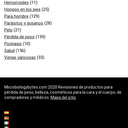
Hemorroides
(11)
Hongos en los pies
(25)
Para hombre
(129)
Parásitos y gusanos
(28)
Pelo
(21)
Pérdida de peso
(139)
Psoriasis
(10)
Salud
(156)
Venas varicosas
(33)
Microbiologybytes.com 2020 Revisiones de productos para
pérdida de peso, belleza, cosméticos para la cara y el cuerpo, de
compradores y médicos.
Mapa del sitio