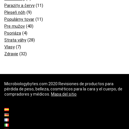
Parazity a červy
(11)
Pleseň nôh
(9)
Populárny tovar
(11)
Pre mužov
(40)
Psoriáza
(4)
Strata váhy
(28)
Vlasy
(7)
Zdravie
(32)
Microbiologybytes.com 2020 Revisiones de productos para
pérdida de peso, belleza, cosméticos para la cara y el cuerpo, de
compradores y médicos.
Mapa del sitio