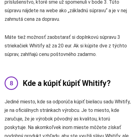
príslušenstvo, ktoré sme už spomenuli v bode 3. Túto
súpravu nájdete na webe ako „základnú súpravu“ a je v nej
zahrnutá cena za dopravu.
Máte tiež možnosť zaobstarať si doplnkovú súpravu 3
striekačiek Whitify až za 20 eur. Ak si kúpite dve z týchto
súprav, zahŕňajú cenu poštovného zadarmo.
Kde a kúpiť kúpiť Whitify?
Jediné miesto, kde sa odporúča kúpiť bieliacu sadu Whitify,
je na oficiálnych stránkach výrobcu. Je to miesto, kde
zaručuje, že je výrobok pôvodný as kvalitou, ktorú
poskytuje. Na akomkoľvek inom mieste môžete získať
podobný produkt vzhľadu, aby ste využili slávu Whitify, ale