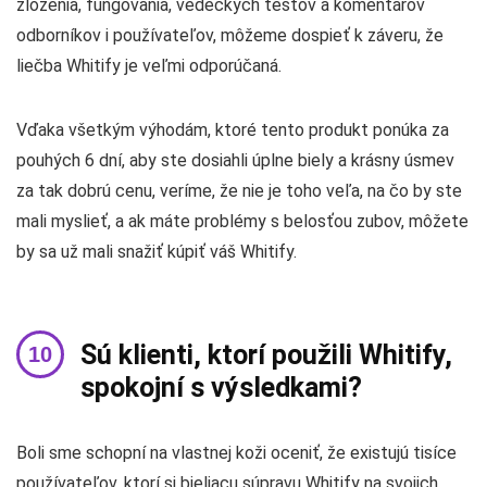
zloženia, fungovania, vedeckých testov a komentárov
odborníkov i používateľov, môžeme dospieť k záveru, že
liečba Whitify je veľmi odporúčaná.
Vďaka všetkým výhodám, ktoré tento produkt ponúka za
pouhých 6 dní, aby ste dosiahli úplne biely a krásny úsmev
za tak dobrú cenu, veríme, že nie je toho veľa, na čo by ste
mali myslieť, a ak máte problémy s belosťou zubov, môžete
by sa už mali snažiť kúpiť váš Whitify.
Sú klienti, ktorí použili Whitify,
spokojní s výsledkami?
Boli sme schopní na vlastnej koži oceniť, že existujú tisíce
používateľov, ktorí si bieliacu súpravu Whitify na svojich