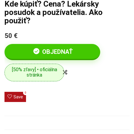
Kde kúpiť? Cena? Lekársky
posudok a používatelia. Ako
použiť?
50 €
OBJEDNAŤ
[50% zľavy] • oficiálna
stránka
0
Save