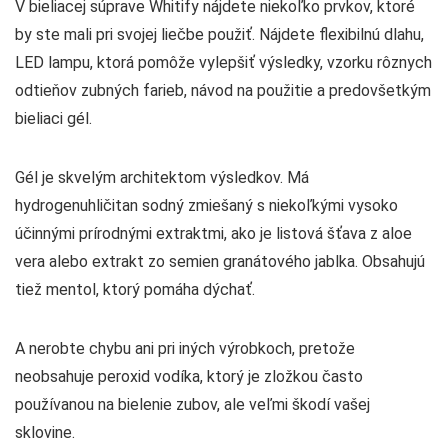
V bieliacej súprave Whitify nájdete niekoľko prvkov, ktoré
by ste mali pri svojej liečbe použiť. Nájdete flexibilnú dlahu,
LED lampu, ktorá pomôže vylepšiť výsledky, vzorku rôznych
odtieňov zubných farieb, návod na použitie a predovšetkým
bieliaci gél.
Gél je skvelým architektom výsledkov. Má
hydrogenuhličitan sodný zmiešaný s niekoľkými vysoko
účinnými prírodnými extraktmi, ako je listová šťava z aloe
vera alebo extrakt zo semien granátového jablka. Obsahujú
tiež mentol, ktorý pomáha dýchať.
A nerobte chybu ani pri iných výrobkoch, pretože
neobsahuje peroxid vodíka, ktorý je zložkou často
používanou na bielenie zubov, ale veľmi škodí vašej
sklovine.