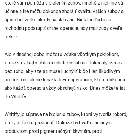
ktoré vám pomôžu s bielením zubov, mnohé z nich nie sú
účinné a iné môžu dokonca zhoršiť kvalitu vašich zubov a
spôsobiť veľké škody na sklovine. Niektorí ľudia sa
rozhodnú podstúpiť drahé operácie, aby mali zuby oveľa
belšie.
Ale v dnešnej dobe môžete vďaka všetkým pokrokom,
ktoré sa v tejto oblasti udiali, dosiahnuť dokonalý úsmev
bez toho, aby ste sa museli uchýliť k čo i len škodlivým
produktom, ak nie k nákladným operáciám, ktoré dokonca
ako každá operácia vždy obsahujú riziko. Dnes môžete ísť
do Whitify
Whitify je súprava na bielenie zubov, ktorá vytvorila rekord,
ktorý je ťažké prekonať. Dokáže byť veľmi účinným
produktom proti pigmentačným škvrnám, proti