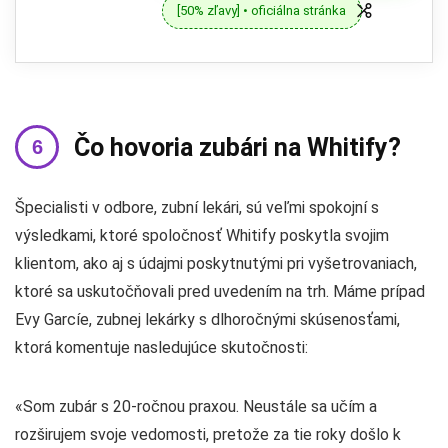
[50% zľavy] • oficiálna stránka
Čo hovoria zubári na Whitify?
Špecialisti v odbore, zubní lekári, sú veľmi spokojní s
výsledkami, ktoré spoločnosť Whitify poskytla svojim
klientom, ako aj s údajmi poskytnutými pri vyšetrovaniach,
ktoré sa uskutočňovali pred uvedením na trh. Máme prípad
Evy Garcíe, zubnej lekárky s dlhoročnými skúsenosťami,
ktorá komentuje nasledujúce skutočnosti:
«Som zubár s 20-ročnou praxou. Neustále sa učím a
rozširujem svoje vedomosti, pretože za tie roky došlo k