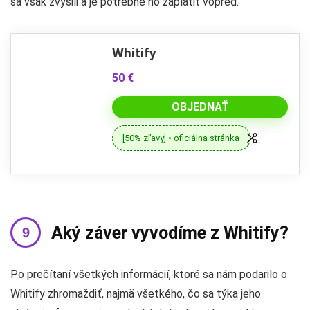
sa však zvýšili a je potrebné ho zaplatiť vopred.
Whitify
50 €
OBJEDNAŤ
[50% zľavy] • oficiálna stránka
Aký záver vyvodíme z Whitify?
Po prečítaní všetkých informácií, ktoré sa nám podarilo o
Whitify zhromaždiť, najmä všetkého, čo sa týka jeho