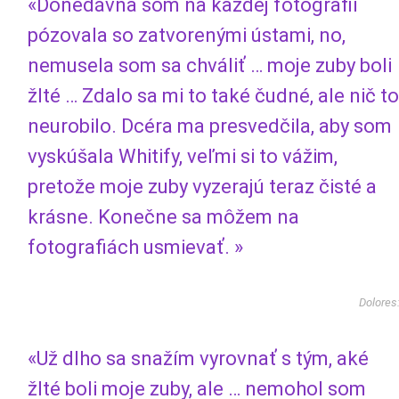
«Donedávna som na každej fotografii
pózovala so zatvorenými ústami, no,
nemusela som sa chváliť … moje zuby boli
žlté … Zdalo sa mi to také čudné, ale nič to
neurobilo. Dcéra ma presvedčila, aby som
vyskúšala Whitify, veľmi si to vážim,
pretože moje zuby vyzerajú teraz čisté a
krásne. Konečne sa môžem na
fotografiách usmievať. »
Dolores
«Už dlho sa snažím vyrovnať s tým, aké
žlté boli moje zuby, ale … nemohol som