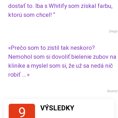
dostať to. Iba s Whitify som získal farbu,
ktorú som chcel! “
Diego
«Prečo som to zistil tak neskoro?
Nemohol som si dovoliť bielenie zubov na
klinike a myslel som si, že už sa nedá nič
robiť … »
Beatriz
VÝSLEDKY
9