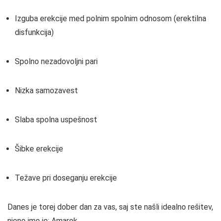
Izguba erekcije med polnim spolnim odnosom (erektilna
disfunkcija)
Spolno nezadovoljni pari
Nizka samozavest
Slaba spolna uspešnost
Šibke erekcije
Težave pri doseganju erekcije
Danes je torej dober dan za vas, saj ste našli idealno rešitev,
njeno ime je: Amarok.