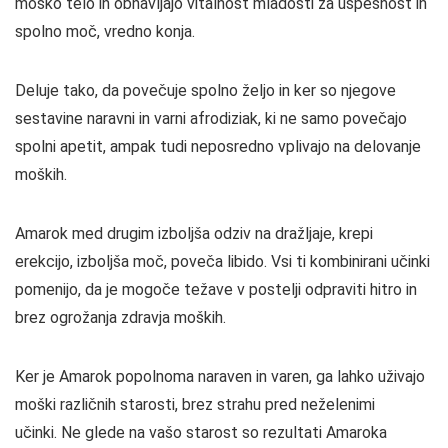
moško telo in obnavljajo vitalnost mladosti za uspešnost in
spolno moč, vredno konja.
Deluje tako, da povečuje spolno željo in ker so njegove
sestavine naravni in varni afrodiziak, ki ne samo povečajo
spolni apetit, ampak tudi neposredno vplivajo na delovanje
moških.
Amarok med drugim izboljša odziv na dražljaje, krepi
erekcijo, izboljša moč, poveča libido. Vsi ti kombinirani učinki
pomenijo, da je mogoče težave v postelji odpraviti hitro in
brez ogrožanja zdravja moških.
Ker je Amarok popolnoma naraven in varen, ga lahko uživajo
moški različnih starosti, brez strahu pred neželenimi
učinki. Ne glede na vašo starost so rezultati Amaroka