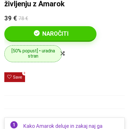
življenju z Amarok
39 €
78 €
NAROČITI
[50% popust] • uradna
stran
0
Save
Kako Amarok deluje in zakaj naj ga