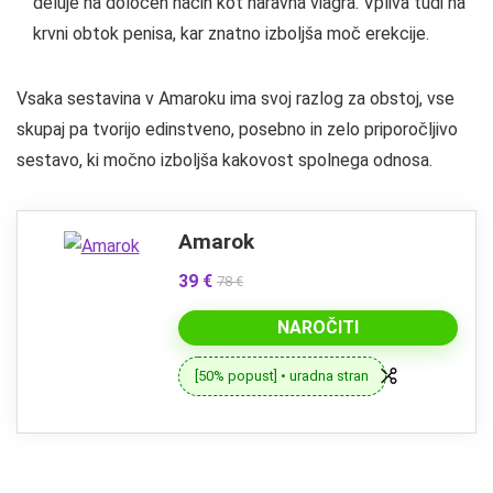
deluje na določen način kot naravna viagra. Vpliva tudi na
krvni obtok penisa, kar znatno izboljša moč erekcije.
Vsaka sestavina v Amaroku ima svoj razlog za obstoj, vse
skupaj pa tvorijo edinstveno, posebno in zelo priporočljivo
sestavo, ki močno izboljša kakovost spolnega odnosa.
Amarok
39 €
78 €
NAROČITI
[50% popust] • uradna stran