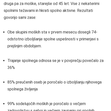
druga pa za moške, starejše od 45 let. Vse z nekaterimi
spolnimi težavami in hkrati spolno aktivne. Rezultati
govorijo sami zase:
Obe skupini moških sta v prvem mesecu dosegli 74-
odstotno izboljšanje spolne uspešnosti v primerjavi s
prejšnjim obdobjem.
Trajanje spolnega odnosa se je v povprečju povečalo za
36%
85% preučenih oseb je poročalo o izboljšanju njihovega
spolnega življenja
99% sodelujočih moških je poročalo o večjem
zadovoljstvu s seboj in večjem zaupanju pri spolnih