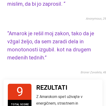
mislim, da bi jo zaprosil. “
Anonymous, 2
“Amarok je rešil moj zakon, tako da je
vžgal željo, da sem zaradi dela in
monotonosti izgubil. kot na drugem
medenih tednih.”
Broner Zavaleta, 4
REZULTATI
9
Z Amarokom spet uživajte v
energičnem, strastnem in
TOTAL SCORE