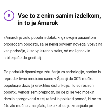
Vse to z enim samim izdelkom,
in to je Amarok
»Amarok je zelo popoln izdelek, ki ga svojim pacientom
priporočam pogosto, saj je nekaj povsem novega. Vpliva na
vsa področja, ki so vpletena v seks, od možganov in
hrbtenjače do genitalij.
Po podatkih španskega združenja za andrologijo, spolno in
reproduktivno medicino samo v Španiji do 30% moške
populacije doživlja erektilno disfunkcijo. To so resnični
podatki, vendar sem prepričan, da če bi se več moških
drznilo spregovoriti o tej težavi in ​​poiskati pomoč, bi se to
število močno zmanjšalo, tako kot se je zmanjšalo pri