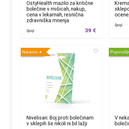
OstyHealth mazilo za kritične
Krema
bolečine v mišicah, nakup,
sklepo
cena v lekarnah, resnična
ocene
zdravniška mnenja
Spoji
39 €
Spoji
Naravno
Priporočlj
V neka
Nivelisan: Boj proti bolečinam
boleči
v sklepih še nikoli ni bil lažji