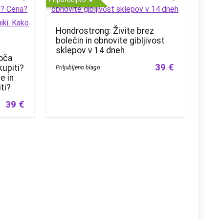
Hondrostrong: Živite brez
bolečin in obnovite gibljivost
sklepov v 14 dneh
joča
39 €
kupiti?
Priljubljeno blago
e in
ti?
39 €