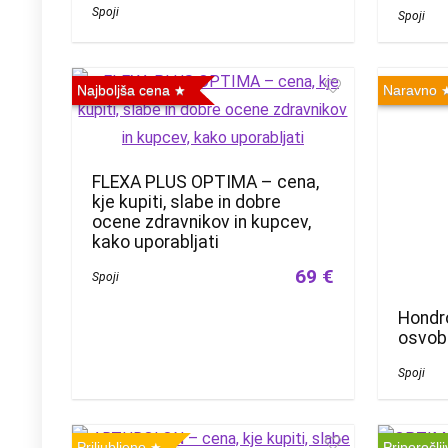
Spoji
Spoji
Najboljša cena
Naravno
FLEXA PLUS OPTIMA – cena,
kje kupiti, slabe in dobre
ocene zdravnikov in kupcev,
kako uporabljati
69 €
Spoji
Hondro
osvob
Spoji
Priljubljeno
Priporočlj