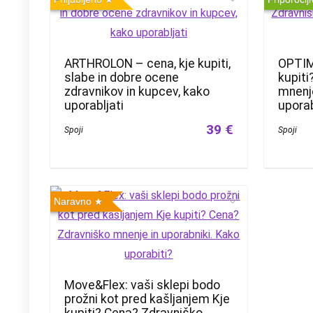
ARTHROLON – cena, kje kupiti,
OPTIM
slabe in dobre ocene
kupiti
zdravnikov in kupcev, kako
mnenje
uporabljati
uporab
39 €
Spoji
Spoji
Naravno
Move&Flex: vaši sklepi bodo
prožni kot pred kašljanjem Kje
kupiti? Cena? Zdravniško