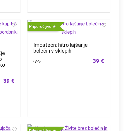
Priporočljivo
Imosteon: hitro lajšanje
bolečin v sklepih
Kje
o
39 €
Spoji
ako
39 €
Priporočljivo