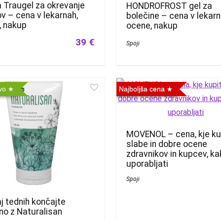
 Traugel za okrevanje
HONDROFROST gel za
v – cena v lekarnah,
bolečine – cena v lekarn
, nakup
ocene, nakup
39 €
Spoji
ivo
Najboljša cena
MOVENOL – cena, kje kup
slabe in dobre ocene
zdravnikov in kupcev, k
uporabljati
Spoji
j tednih končajte
no z Naturalisan