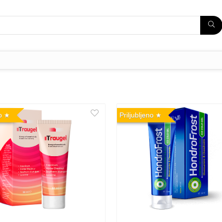
o
Priljubljeno