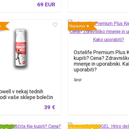
69 EUR
Naravno
Ostelife Premium Plus 
kupiti? Cena? Zdravnišk
mnenje in uporabniki. K
uporabiti?
Spoji
well v nekaj tednih
odi vaše sklepe bolečin
39 €
ivo
Priljubljeno