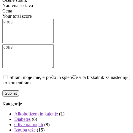
Ocene strank
Naravna sestava
Cena
Your total score
Shrani moje ime, e-pošto in spletišče v ta brskalnik za naslednjič,
ko komentiram.
Kategorije
Alkoholizem in kajenje
(1)
Diabetes
(6)
Glive na nogah
(8)
Izguba teže
(15)