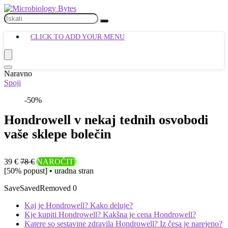
CLICK TO ADD YOUR MENU
Naravno
Spoji
-50%
Hondrowell v nekaj tednih osvobodi
vaše sklepe bolečin
39 €
78 €
NAROČITI
[50% popust] • uradna stran
Save
Saved
Removed
0
Kaj je Hondrowell? Kako deluje?
Kje kupiti Hondrowell? Kakšna je cena Hondrowell?
Katere so sestavine zdravila Hondrowell? Iz česa je narejeno?