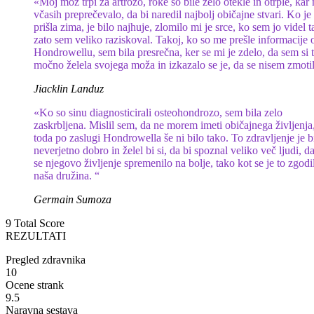
«Moj mož trpi za artrozo, roke so bile zelo otekle in otrple, kar
včasih preprečevalo, da bi naredil najbolj običajne stvari. Ko je
prišla zima, je bilo najhuje, zlomilo mi je srce, ko sem jo videl t
zato sem veliko raziskoval. Takoj, ko so me prešle informacije 
Hondrowellu, sem bila presrečna, ker se mi je zdelo, da sem si 
močno želela svojega moža in izkazalo se je, da se nisem zmotil
Jiacklin Landuz
«Ko so sinu diagnosticirali osteohondrozo, sem bila zelo
zaskrbljena. Mislil sem, da ne morem imeti običajnega življenja
toda po zaslugi Hondrowella še ni bilo tako. To zdravljenje je b
neverjetno dobro in želel bi si, da bi spoznal veliko več ljudi, da
se njegovo življenje spremenilo na bolje, tako kot se je to zgodi
naša družina. “
Germain Sumoza
9
Total Score
REZULTATI
Pregled zdravnika
10
Ocene strank
9.5
Naravna sestava