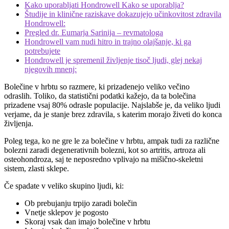
Kako uporabljati Hondrowell Kako se uporablja?
Študije in klinične raziskave dokazujejo učinkovitost zdravila
Hondrowell:
Pregled dr. Eumarja Sarinija – revmatologa
Hondrowell vam nudi hitro in trajno olajšanje, ki ga
potrebujete
Hondrowell je spremenil življenje tisoč ljudi, glej nekaj
njegovih mnenj:
Bolečine v hrbtu so razmere, ki prizadenejo veliko večino
odraslih. Toliko, da statistični podatki kažejo, da ta bolečina
prizadene vsaj 80% odrasle populacije. Najslabše je, da veliko ljudi
verjame, da je stanje brez zdravila, s katerim morajo živeti do konca
življenja.
Poleg tega, ko ne gre le za bolečine v hrbtu, ampak tudi za različne
bolezni zaradi degenerativnih bolezni, kot so artritis, artroza ali
osteohondroza, saj te neposredno vplivajo na mišično-skeletni
sistem, zlasti sklepe.
Če spadate v veliko skupino ljudi, ki:
Ob prebujanju trpijo zaradi bolečin
Vnetje sklepov je pogosto
Skoraj vsak dan imajo bolečine v hrbtu