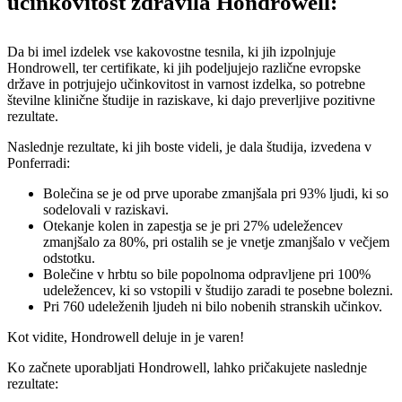
učinkovitost zdravila Hondrowell:
Da bi imel izdelek vse kakovostne tesnila, ki jih izpolnjuje
Hondrowell, ter certifikate, ki jih podeljujejo različne evropske
države in potrjujejo učinkovitost in varnost izdelka, so potrebne
številne klinične študije in raziskave, ki dajo preverljive pozitivne
rezultate.
Naslednje rezultate, ki jih boste videli, je dala študija, izvedena v
Ponferradi:
Bolečina se je od prve uporabe zmanjšala pri 93% ljudi, ki so
sodelovali v raziskavi.
Otekanje kolen in zapestja se je pri 27% udeležencev
zmanjšalo za 80%, pri ostalih se je vnetje zmanjšalo v večjem
odstotku.
Bolečine v hrbtu so bile popolnoma odpravljene pri 100%
udeležencev, ki so vstopili v študijo zaradi te posebne bolezni.
Pri 760 udeleženih ljudeh ni bilo nobenih stranskih učinkov.
Kot vidite, Hondrowell deluje in je varen!
Ko začnete uporabljati Hondrowell, lahko pričakujete naslednje
rezultate: