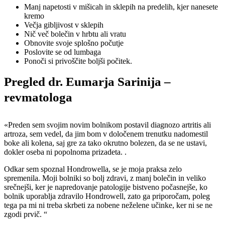
Manj napetosti v mišicah in sklepih na predelih, kjer nanesete
kremo
Večja gibljivost v sklepih
Nič več bolečin v hrbtu ali vratu
Obnovite svoje splošno počutje
Poslovite se od lumbaga
Ponoči si privoščite boljši počitek.
Pregled dr. Eumarja Sarinija –
revmatologa
«Preden sem svojim novim bolnikom postavil diagnozo artritis ali
artroza, sem vedel, da jim bom v določenem trenutku nadomestil
boke ali kolena, saj gre za tako okrutno bolezen, da se ne ustavi,
dokler oseba ni popolnoma prizadeta. .
Odkar sem spoznal Hondrowella, se je moja praksa zelo
spremenila. Moji bolniki so bolj zdravi, z manj bolečin in veliko
srečnejši, ker je napredovanje patologije bistveno počasnejše, ko
bolnik uporablja zdravilo Hondrowell, zato ga priporočam, poleg
tega pa mi ni treba skrbeti za nobene neželene učinke, ker ni se ne
zgodi prvič. “