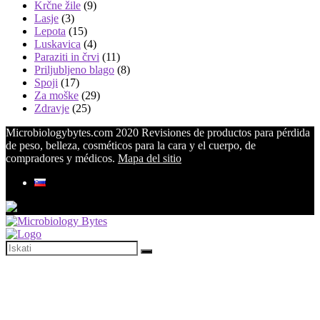
Krčne žile
(9)
Lasje
(3)
Lepota
(15)
Luskavica
(4)
Paraziti in črvi
(11)
Priljubljeno blago
(8)
Spoji
(17)
Za moške
(29)
Zdravje
(25)
Microbiologybytes.com 2020 Revisiones de productos para pérdida
de peso, belleza, cosméticos para la cara y el cuerpo, de
compradores y médicos.
Mapa del sitio