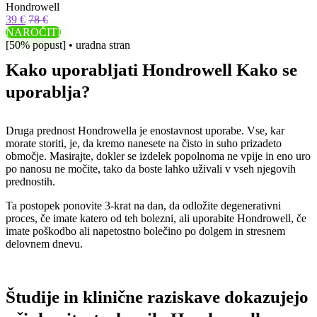
Hondrowell
39 €
78 €
NAROČITI
[50% popust] • uradna stran
Kako uporabljati Hondrowell Kako se
uporablja?
Druga prednost Hondrowella je enostavnost uporabe. Vse, kar
morate storiti, je, da kremo nanesete na čisto in suho prizadeto
območje. Masirajte, dokler se izdelek popolnoma ne vpije in eno uro
po nanosu ne močite, tako da boste lahko uživali v vseh njegovih
prednostih.
Ta postopek ponovite 3-krat na dan, da odložite degenerativni
proces, če imate katero od teh bolezni, ali uporabite Hondrowell, če
imate poškodbo ali napetostno bolečino po dolgem in stresnem
delovnem dnevu.
Študije in klinične raziskave dokazujejo