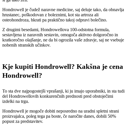
Hondrowell je čudež naravne medicine, saj deluje tako, da obnavlja
hrustanec, poškodovan z boleznimi, kot sta artroza ali
osteohondroza, hkrati pa praktično takoj odpravi bolečino.
Z drugimi besedami, Hondrowellova 100-odstotna formula,
sestavljena iz naravnih sestavin, omogoča aktivno dolgoročno in
kratkoročno olajšanje, ne da bi ogrozila vaše zdravje, saj ne vsebuje
nobenih stranskih učinkov.
Kje kupiti Hondrowell? Kakšna je cena
Hondrowell?
To sta dve najpogostejši vprašanji, ki ju imajo uporabniki, in sta tudi
del Hondrowellovih konkurenčnih prednosti pred obstoječimi
izdelki na trgu.
Hondrowell je mogoče dobiti neposredno na uradni spletni strani
proizvajalca, poleg tega pa boste, če naročite danes, dobili 50%
popust za predstavitev.