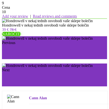
9
Cena
10
Add your review
|
Read reviews and comments
Hondrowell v nekaj tednih osvobodi vaše sklepe bolečin
39 €
78 €
NAROČITI
Previous
Novaskin: Proti staranju Kje kupiti? Cena?
Zdravniško mnenje in uporabniki. Kako uporabiti?
Next
Za vedno odstranite glivice z enim samim zdravljenjem
z zdravilom Myceril
Cann Alan