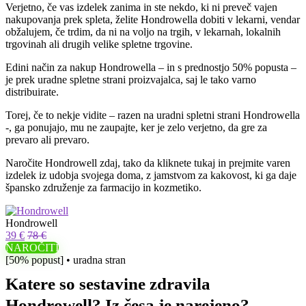
Verjetno, če vas izdelek zanima in ste nekdo, ki ni preveč vajen
nakupovanja prek spleta, želite Hondrowella dobiti v lekarni, vendar
obžalujem, če trdim, da ni na voljo na trgih, v lekarnah, lokalnih
trgovinah ali drugih velike spletne trgovine.
Edini način za nakup Hondrowella – in s prednostjo 50% popusta –
je prek uradne spletne strani proizvajalca, saj le tako varno
distribuirate.
Torej, če to nekje vidite – razen na uradni spletni strani Hondrowella
-, ga ponujajo, mu ne zaupajte, ker je zelo verjetno, da gre za
prevaro ali prevaro.
Naročite Hondrowell zdaj, tako da kliknete tukaj in prejmite varen
izdelek iz udobja svojega doma, z jamstvom za kakovost, ki ga daje
špansko združenje za farmacijo in kozmetiko.
Hondrowell
39 €
78 €
NAROČITI
[50% popust] • uradna stran
Katere so sestavine zdravila
Hondrowell? Iz česa je narejeno?