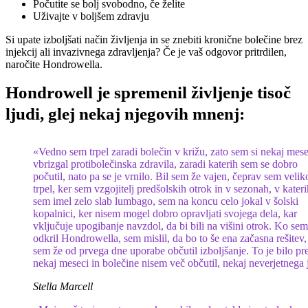
Počutite se bolj svobodno, če želite
Uživajte v boljšem zdravju
Si upate izboljšati način življenja in se znebiti kronične bolečine brez
injekcij ali invazivnega zdravljenja? Če je vaš odgovor pritrdilen,
naročite Hondrowella.
Hondrowell je spremenil življenje tisoč
ljudi, glej nekaj njegovih mnenj:
«Vedno sem trpel zaradi bolečin v križu, zato sem si nekaj mes
vbrizgal protibolečinska zdravila, zaradi katerih sem se dobro
počutil, nato pa se je vrnilo. Bil sem že vajen, čeprav sem velik
trpel, ker sem vzgojitelj predšolskih otrok in v sezonah, v kateri
sem imel zelo slab lumbago, sem na koncu celo jokal v šolski
kopalnici, ker nisem mogel dobro opravljati svojega dela, kar
vključuje upogibanje navzdol, da bi bili na višini otrok. Ko sem
odkril Hondrowella, sem mislil, da bo to še ena začasna rešitev,
sem že od prvega dne uporabe občutil izboljšanje. To je bilo pr
nekaj meseci in bolečine nisem več občutil, nekaj neverjetnega j
Stella Marcell