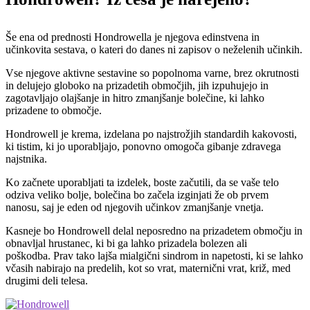
Še ena od prednosti Hondrowella je njegova edinstvena in
učinkovita sestava, o kateri do danes ni zapisov o neželenih učinkih.
Vse njegove aktivne sestavine so popolnoma varne, brez okrutnosti
in delujejo globoko na prizadetih območjih, jih izpuhujejo in
zagotavljajo olajšanje in hitro zmanjšanje bolečine, ki lahko
prizadene to območje.
Hondrowell je krema, izdelana po najstrožjih standardih kakovosti,
ki tistim, ki jo uporabljajo, ponovno omogoča gibanje zdravega
najstnika.
Ko začnete uporabljati ta izdelek, boste začutili, da se vaše telo
odziva veliko bolje, bolečina bo začela izginjati že ob prvem
nanosu, saj je eden od njegovih učinkov zmanjšanje vnetja.
Kasneje bo Hondrowell delal neposredno na prizadetem območju in
obnavljal hrustanec, ki bi ga lahko prizadela bolezen ali
poškodba. Prav tako lajša mialgični sindrom in napetosti, ki se lahko
včasih nabirajo na predelih, kot so vrat, maternični vrat, križ, med
drugimi deli telesa.