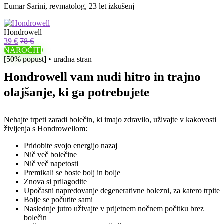
Eumar Sarini, revmatolog, 23 let izkušenj
Hondrowell
39 €
78 €
NAROČITI
[50% popust] • uradna stran
Hondrowell vam nudi hitro in trajno
olajšanje, ki ga potrebujete
Nehajte trpeti zaradi bolečin, ki imajo zdravilo, uživajte v kakovosti
življenja s Hondrowellom:
Pridobite svojo energijo nazaj
Nič več bolečine
Nič več napetosti
Premikali se boste bolj in bolje
Znova si prilagodite
Upočasni napredovanje degenerativne bolezni, za katero trpite
Bolje se počutite sami
Naslednje jutro uživajte v prijetnem nočnem počitku brez
bolečin