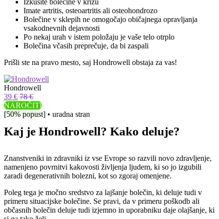
Izkusite bolečine v križu
Imate artritis, osteoartritis ali osteohondrozo
Bolečine v sklepih ne omogočajo običajnega opravljanja
vsakodnevnih dejavnosti
Po nekaj urah v istem položaju je vaše telo otrplo
Bolečina včasih preprečuje, da bi zaspali
Prišli ste na pravo mesto, saj Hondrowell obstaja za vas!
Hondrowell
39 €
78 €
NAROČITI
[50% popust] • uradna stran
Kaj je Hondrowell? Kako deluje?
Znanstveniki in zdravniki iz vse Evrope so razvili novo zdravljenje,
namenjeno povrnitvi kakovosti življenja ljudem, ki so jo izgubili
zaradi degenerativnih bolezni, kot so zgoraj omenjene.
Poleg tega je močno sredstvo za lajšanje bolečin, ki deluje tudi v
primeru situacijske bolečine. Se pravi, da v primeru poškodb ali
občasnih bolečin deluje tudi izjemno in uporabniku daje olajšanje, ki
si ga tako želi.