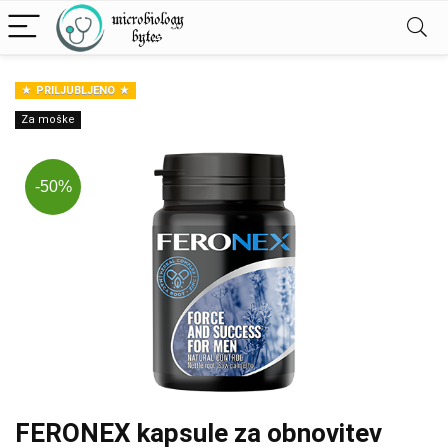
PRILJUBLJENO
Za moške
-50%
FERONEX kapsule za obnovitev