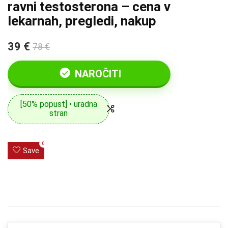
ravni testosterona – cena v
lekarnah, pregledi, nakup
39 €
78 €
NAROČITI
[50% popust] • uradna
stran
0
Save