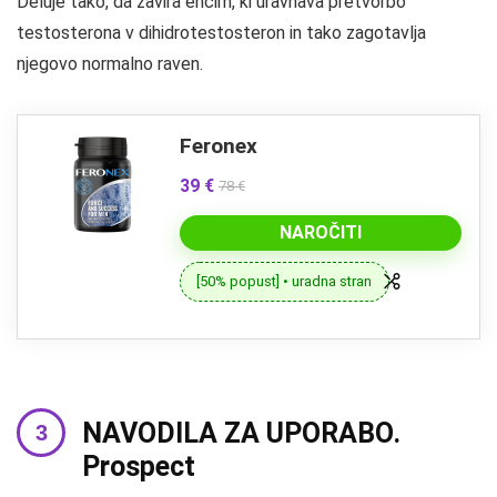
Deluje tako, da zavira encim, ki uravnava pretvorbo
testosterona v dihidrotestosteron in tako zagotavlja
njegovo normalno raven.
Feronex
39 €
78 €
NAROČITI
[50% popust] • uradna stran
NAVODILA ZA UPORABO.
Prospect