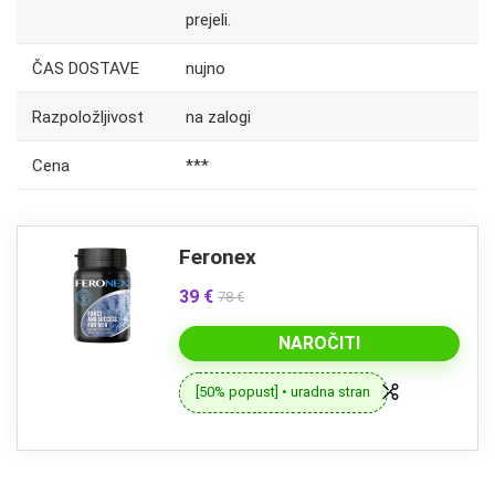
prejeli.
ČAS DOSTAVE
nujno
Razpoložljivost
na zalogi
Cena
***
Feronex
39 €
78 €
NAROČITI
[50% popust] • uradna stran