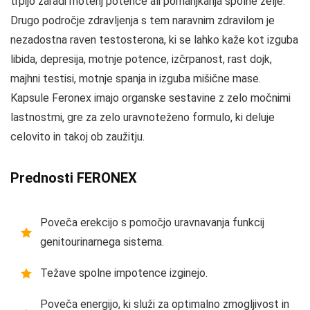
trpijo zaradi motenj potence ali pomanjkanja spolne želje.
Drugo področje zdravljenja s tem naravnim zdravilom je
nezadostna raven testosterona, ki se lahko kaže kot izguba
libida, depresija, motnje potence, izčrpanost, rast dojk,
majhni testisi, motnje spanja in izguba mišične mase.
Kapsule Feronex imajo organske sestavine z zelo močnimi
lastnostmi, gre za zelo uravnoteženo formulo, ki deluje
celovito in takoj ob zaužitju.
Prednosti FERONEX
Poveča erekcijo s pomočjo uravnavanja funkcij
genitourinarnega sistema.
Težave spolne impotence izginejo.
Poveča energijo, ki služi za optimalno zmogljivost in