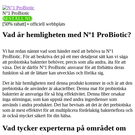
N°1 ProBiotic
BESTÄLL NU
[50% rabatt] • officiell webbplats
Vad är hemligheten med Nº1 ProBiotic?
Vi har redan nämnt vad som händer med att behöva ta Nº1
ProBiotic. För att beskriva det på ett mer detaljerat sätt kan vi säga
att probiotiska bakterier behöver, precis som alla andra, äta för att
växa. Det är därför Nº1 ProBiotic ansvarar för att förbättra deras
funktion så att de lättare kan utvecklas och föröka sig.
Det är här hemligheten med denna produkt kommer in och är att den
prebiotiska de använder är akaciefiber. Denna mat för probiotiska
bakterier är ansvariga för så hög effektivitet. Denna fiber orsakar
inga störningar, som kan uppstå med andra ingredienser som
används i andra produkter. Det har bevisats att det är det prebiotiska
som är mest effektivt för att multiplicera fördelaktig bakterieflora och
är också mycket säkert för din hälsa.
Vad tycker experterna på området om