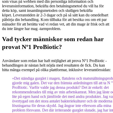
som visas på webben med din personliga information och
leveransinformation, bekräfta den betalningsmetod du vill ha för
detta köp, samt insamlingsmetoden och slutligen bekräfta
köpet. Leveranstiden är 2-3 dagar och på så sätt kan du omedelbart
påbörja din behandling. Kom tillbaka för att besöka oss om ett par
månader för att berätta vad vi redan vet, att din mage är frisk och att
du inte längre har mag -tarmproblem.
Vad tycker människor som redan har
provat Nº1 ProBiotic?
Användare som redan har haft möjlighet att prova Nº1 ProBiotic -
behandlingen är nästan helt nöjda med resultaten de fick. Du kan
hitta många exempel på olika plattformar, inklusive leverantörssidan:
«Det ständiga gurglet i magen, flatulens och matsmältningspro
gjorde mig galen. Det var den främsta anledningen till att ta N °
ProBiotic. Varför valde jag denna produkt? Det är enkelt: det
rekommenderades till mig av min arbetskamrat. Men jag läste o
lite på egen hand och jämförde det med andra produkter. Jag va
övertygad om det stora antalet bakteriekulturer och de moderna
lösningarna för deras skydd. Jag ångrar inte eftersom alla mina
problem försvann. Det där irriterande gurglet slutade, jag har in