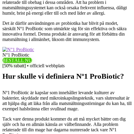
relaterade till obehag i dessa områden. Att ha problem i
matsmältningssystemet kan också orsaka frekvent influensa, dåligt
humör, brist på energi eller till och med lider av allergi.
Det är därför användningen av probiotika har blivit på modet,
särskilt Nº1 ProBiotic som utmärkte sig för sin effektiva och säkra
innovativa formel. Denna produkt är ansvarig för att förbättra din
matsmältning i allmänhet, liksom ditt immunsystem.
N°1 ProBiotic
BESTÄLL NU
[50% rabatt] • officiell webbplats
Hur skulle vi definiera Nº1 ProBiotic?
Nº1 ProBiotic är kapslar som innehåller levande kulturer av
bakterier, skyddade med mikroinkapslingsteknik, vars slutresultat är
att hjälpa dig att läka från alla matsmältningsstörningar du kan ha, till
exempel halsbränna eller svullnad mage.
Tack vare denna produkt kommer du att må mycket bättre om dig
själv och ha en allmän känsla av välbefinnande. Alla problem
relaterade till din mage har dagarna numrerade tack vare Nº1