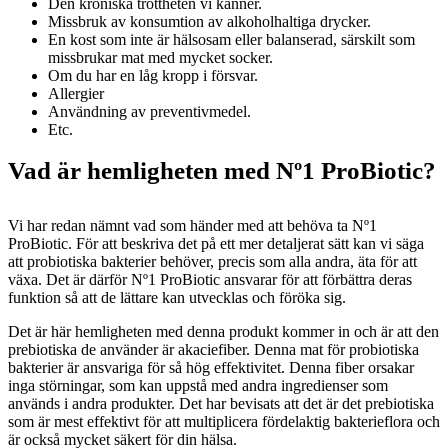
Den kroniska tröttheten vi känner.
Missbruk av konsumtion av alkoholhaltiga drycker.
En kost som inte är hälsosam eller balanserad, särskilt som
missbrukar mat med mycket socker.
Om du har en låg kropp i försvar.
Allergier
Användning av preventivmedel.
Etc.
Vad är hemligheten med Nº1 ProBiotic?
Vi har redan nämnt vad som händer med att behöva ta Nº1
ProBiotic. För att beskriva det på ett mer detaljerat sätt kan vi säga
att probiotiska bakterier behöver, precis som alla andra, äta för att
växa. Det är därför Nº1 ProBiotic ansvarar för att förbättra deras
funktion så att de lättare kan utvecklas och föröka sig.
Det är här hemligheten med denna produkt kommer in och är att den
prebiotiska de använder är akaciefiber. Denna mat för probiotiska
bakterier är ansvariga för så hög effektivitet. Denna fiber orsakar
inga störningar, som kan uppstå med andra ingredienser som
används i andra produkter. Det har bevisats att det är det prebiotiska
som är mest effektivt för att multiplicera fördelaktig bakterieflora och
är också mycket säkert för din hälsa.