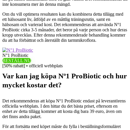
inte konsumera mer än denna mängd.
Om du vill optimera resultaten kan du kombinera detta tillägg med
ett hälsosamt liv, åtföljd av en måttlig träningsrutin, samt en
hälsosam och varierad kost. Det rekommenderas att använda Nº1
ProBiotic cirka 3-5 månader, det beror på varje person och hur deras
kropp utvecklas. Efter denna rekommenderade behandling kommer
du att ha förbättrat och återställt din tarmmikroflora.
N°1 ProBiotic
BESTÄLL NU
[50% rabatt] • officiell webbplats
Var kan jag köpa Nº1 ProBiotic och hur
mycket kostar det?
Det rekommenderas att köpa Nº1 ProBiotic endast på leverantörens
officiella webbplats. I den hittar du det bästa priset, eftersom en
enhet av detta tillägg kommer att kosta dig bara 39 euro, även om
det finns andra paket.
För att fortsätta med köpet måste du fylla i beställningsformuläret