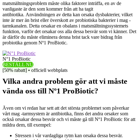
matsmältningsproblem måste olika faktorer inträffa, en av de
vanligaste är den som kommer från att ha tagit
antibiotika. Användningen av detta kan orsaka dysbakterier, vilket
inte är mer än brist eller överskott av probiotiska bakterier i mag -
tarmkanalen. Detta orsakar en obalans i matsmältningssystemets
funktion, varför det orsakar oss alla dessa besvär som vi känner. Det
är därför du måste eliminera denna brist tack vare bidrag från
probiotika genom Nº1 ProBiotic.
N°1 ProBiotic
BESTÄLL NU
[50% rabatt] • officiell webbplats
Vilka andra problem gör att vi måste
vända oss till Nº1 ProBiotic?
Även om vi redan har sett att det största problemet som påverkar
vårt mag -tarmsystem är antibiotika, finns det andra orsaker som
också orsakar dessa besvär och vi måste gå till Nº1 ProBiotic för att
mildra dem, till exempel:
Stressen i vår vardagliga rytm kan orsaka dessa besvär.