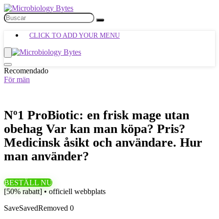
CLICK TO ADD YOUR MENU
Recomendado
För män
Nº1 ProBiotic: en frisk mage utan
obehag Var kan man köpa? Pris?
Medicinsk åsikt och användare. Hur
man använder?
BESTÄLL NU
[50% rabatt] • officiell webbplats
Save
Saved
Removed
0