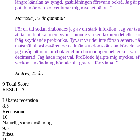
längre känslan av tyngd, gasbildningen försvann också. Jag är 
gott humör och koncentrerar mig mycket bättre. ”
Maricela, 32 år gammal:
För en tid sedan drabbades jag av en stark infektion. Jag var t
att ta antibiotika, men tyvärr nämnde varken läkaren det eller 
ihåg skyddande probiotika. Tyvärr var det inte förrän senare, nä
matsmältningsbesvären och allmän sjukdomskänslan började, 
jag insåg att min tarmbakterieflora förmodligen helt enkelt var
decimerad. Jag hade inget val. ProBiotic hjälpte mig mycket, ef
veckors användning började allt gradvis försvinna. ”
Andrés, 25 år:
9
Total Score
RESULTAT
Läkares recension
8.5
Recensioner
10
Naturlig sammansättning
9.5
Priset
10