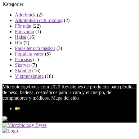
Kategorier
Åderbråck
(2)
Alkoholism och rökning
(2)
För män
(22)
Fotsvamp
(1)
Hälsa
(16)
Hår
(7)
Parasiter och maskar
(3)
Populära varor
(5)
Psoriasis
(1)
Skarvar
(7)
Skönhet
(16)
Viktminskning
(18)
Microbiologybytes.com 2020 Revisiones de productos para pérdida
de peso, belleza, cosméticos para la cara y el cuerpo, de
compradores y médicos.
Mapa del sitio