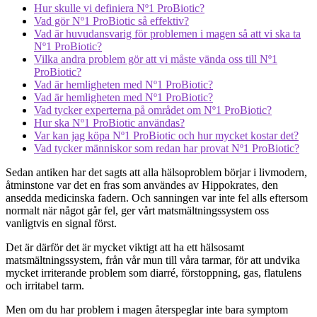
Hur skulle vi definiera Nº1 ProBiotic?
Vad gör Nº1 ProBiotic så effektiv?
Vad är huvudansvarig för problemen i magen så att vi ska ta
Nº1 ProBiotic?
Vilka andra problem gör att vi måste vända oss till Nº1
ProBiotic?
Vad är hemligheten med Nº1 ProBiotic?
Vad är hemligheten med Nº1 ProBiotic?
Vad tycker experterna på området om Nº1 ProBiotic?
Hur ska Nº1 ProBiotic användas?
Var kan jag köpa Nº1 ProBiotic och hur mycket kostar det?
Vad tycker människor som redan har provat Nº1 ProBiotic?
Sedan antiken har det sagts att alla hälsoproblem börjar i livmodern,
åtminstone var det en fras som användes av Hippokrates, den
ansedda medicinska fadern. Och sanningen var inte fel alls eftersom
normalt när något går fel, ger vårt matsmältningssystem oss
vanligtvis en signal först.
Det är därför det är mycket viktigt att ha ett hälsosamt
matsmältningssystem, från vår mun till våra tarmar, för att undvika
mycket irriterande problem som diarré, förstoppning, gas, flatulens
och irritabel tarm.
Men om du har problem i magen återspeglar inte bara symptom