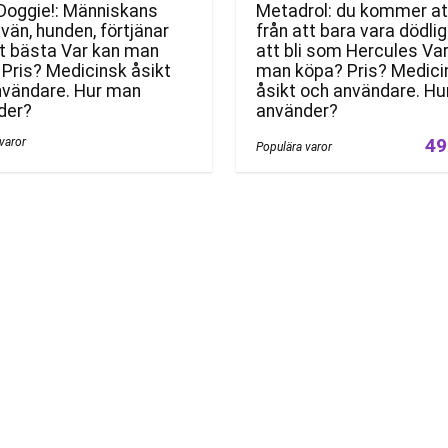
Doggie!: Människans
Metadrol: du kommer at
vän, hunden, förtjänar
från att bara vara dödlig 
et bästa Var kan man
att bli som Hercules Va
Pris? Medicinsk åsikt
man köpa? Pris? Medici
nvändare. Hur man
åsikt och användare. H
der?
använder?
49
varor
Populära varor