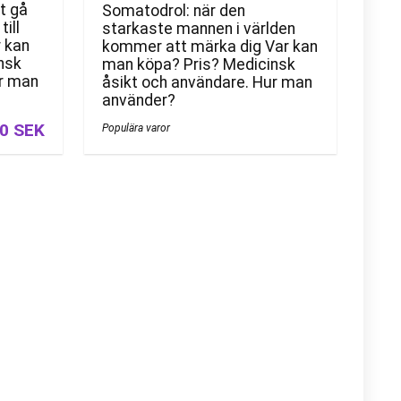
t gå
Somatodrol: när den
till
starkaste mannen i världen
r kan
kommer att märka dig Var kan
nsk
man köpa? Pris? Medicinsk
ur man
åsikt och användare. Hur man
använder?
0 SEK
Populära varor