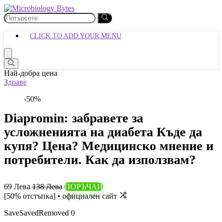
CLICK TO ADD YOUR MENU
Най-добра цена
Здраве
-50%
Diapromin: забравете за
усложненията на диабета Къде да
купя? Цена? Медицинско мнение и
потребители. Как да използвам?
69 Лева
138 Лева
ПОРЪЧАЙ
[50% отстъпка] • официален сайт
Save
Saved
Removed
0