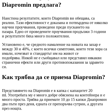
Diapromin предлага?
Наистина резултатите, които Diapromin ви обещава, са
реални. Тази ефективност е доказана и потвърдена от няколко
научни проучвания, проведени преди пускането на
пазара. Едно от проведените проучвания продължи 3 години
и резултатите бяха много положителни.
Установено е, че средното намаление на нивата на захар е
между 30 и 40%, с което всички симптоми, които тези хора са
имали, изчезват и стандартът им на живот се
подобрява. Никой не е съобщавал или представял някакви
странични ефекти или други противопоказания за здравето
си.
Как трябва да се приема Diapromin?
Представянето на Diapromin е в капка с капацитет 20
ml. Употребата му е много добре обяснена на контейнера и е
много проста. Трябва да приемате 10 до 15 капки Диапромин
два пъти през деня, едната се препоръчва сутрин, а другата
през нощта.