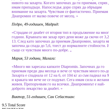
нивото на захарта. Когато започнах да ги приемам, спрях 
имам припадъци. Напоследък дори спрях да обръщам
внимание на захарта. Чувствам се фантастично. Приемам
Диапромин от малко повече от месец. »
Педро, 49-годишен, Мадрид:
«Страдам от диабет от втория тип в продължение на мно
години. Кръвната ми захар през деня може да скочи от 3,2
13. След като започнах да приемам Диапромин, захарта м
започна да спада до 5,6, тоест до нормалните стойности. И
също се чувствам много по-добре. „
Мария, 53 години, Малага:
«Много ми харесаха капките Diapromin. Започнах да го
приемам преди два месеца и вече се чувствам много по-д
Захарта е спаднала от 12 на 6, от 104 кг аз съм паднал на 9
и краката ми вече не се подуват. Сега имам сила и желани
живея. Препоръчвам го на всички. Диапроминът е най-
доброто лекарство за диабет. »
Виктор, 51-годишен, Сан Себастиан:
9.5
Total Score