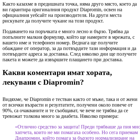
Както казахме в предишната точка, няма друго място, което да
ви гарантира оригиналния продукт Diapromin, освен на
официалния уебсайт на производителя. На други места
рискувате да получите чукане на този продукт.
Подаването на поръчката е много лесно и бързо. Трябва да
попълните малкия формуляр, който ще намерите в мрежата, с
вашето име и телефонен номер. Веднага ще получите
обаждане от оператор, за да потвърдите тази информация и да
потвърдите адреса за доставка. След няколко дни ще получите
пакета и можете да извършите плащането при доставка.
Какви коментари имат хората,
лекувани с Diapromin?
Видяхме, че Diapromin е тестван както от мъже, така и от жени
от всички възрасти и резултатите, получени около повече от
90%, са очакваните и те съобщават, че вече не трябва да се
тревожат толкова много за диабета. Няколко примера:
«Отлично средство за защита! Преди трябваше да пия мн
хапчета, които не ми помагаха особено. Но сега приемам
Диапромин, който помага за бързото нормализиране на