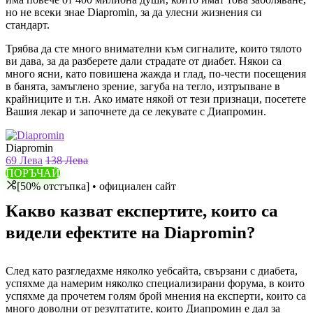
но не всеки знае Diapromin, за да улесни жизнения си
стандарт.
Трябва да сте много внимателни към сигналите, които тялото
ви дава, за да разберете дали страдате от диабет. Някои са
много ясни, като повишена жажда и глад, по-чести посещения
в банята, замъглено зрение, загуба на тегло, изтръпване в
крайниците и т.н. Ако имате някой от тези признаци, посетете
Вашия лекар и започнете да се лекувате с Диапромин.
Diapromin
69 Лева
138 Лева
ПОРЪЧАЙ
[50% отстъпка] • официален сайт
Какво казват експертите, които са
видели ефектите на Diapromin?
След като разгледахме няколко уебсайта, свързани с диабета,
успяхме да намерим няколко специализирани форума, в които
успяхме да прочетем голям брой мнения на експерти, които са
много доволни от резултатите, които Диапромин е дал за