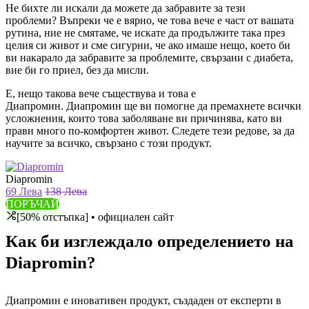
Не бихте ли искали да можете да забравите за тези
проблеми? Въпреки че е вярно, че това вече е част от вашата
рутина, ние не смятаме, че искате да продължите така през
целия си живот и сме сигурни, че ако имаше нещо, което би
ви накарало да забравите за проблемите, свързани с диабета,
вие би го приел, без да мисли.
Е, нещо такова вече съществува и това е
Диапромин. Диапромин ще ви помогне да премахнете всички
усложнения, които това заболяване ви причинява, като ви
прави много по-комфортен живот. Следете тези редове, за да
научите за всичко, свързано с този продукт.
Diapromin
69 Лева
138 Лева
ПОРЪЧАЙ
[50% отстъпка] • официален сайт
Как би изглеждало определението на
Diapromin?
Диапромин е иновативен продукт, създаден от експерти в