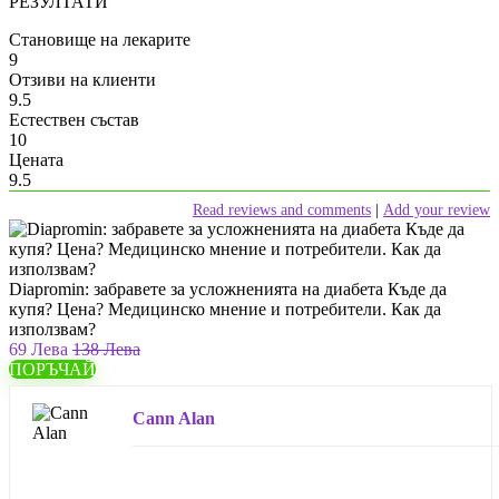
РЕЗУЛТАТИ
Становище на лекарите
9
Отзиви на клиенти
9.5
Естествен състав
10
Цената
9.5
Read reviews and comments
|
Add your review
Diapromin: забравете за усложненията на диабета Къде да
купя? Цена? Медицинско мнение и потребители. Как да
използвам?
69 Лева
138 Лева
ПОРЪЧАЙ
Cann Alan