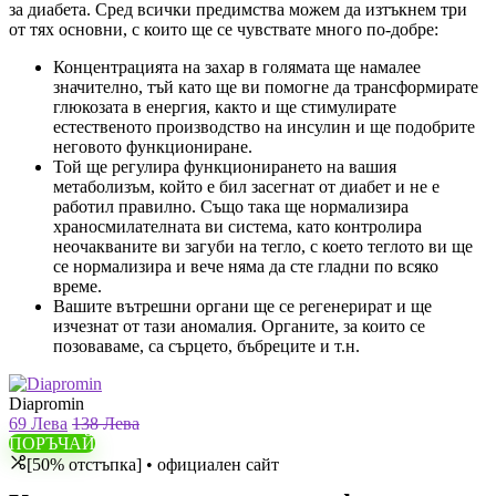
за диабета. Сред всички предимства можем да изтъкнем три
от тях основни, с които ще се чувствате много по-добре:
Концентрацията на захар в голямата ще намалее
значително, тъй като ще ви помогне да трансформирате
глюкозата в енергия, както и ще стимулирате
естественото производство на инсулин и ще подобрите
неговото функциониране.
Той ще регулира функционирането на вашия
метаболизъм, който е бил засегнат от диабет и не е
работил правилно. Също така ще нормализира
храносмилателната ви система, като контролира
неочакваните ви загуби на тегло, с което теглото ви ще
се нормализира и вече няма да сте гладни по всяко
време.
Вашите вътрешни органи ще се регенерират и ще
изчезнат от тази аномалия. Органите, за които се
позоваваме, са сърцето, бъбреците и т.н.
Diapromin
69 Лева
138 Лева
ПОРЪЧАЙ
[50% отстъпка] • официален сайт