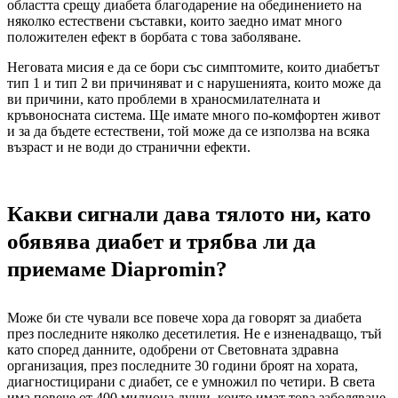
областта срещу диабета благодарение на обединението на
няколко естествени съставки, които заедно имат много
положителен ефект в борбата с това заболяване.
Неговата мисия е да се бори със симптомите, които диабетът
тип 1 и тип 2 ви причиняват и с нарушенията, които може да
ви причини, като проблеми в храносмилателната и
кръвоносната система. Ще имате много по-комфортен живот
и за да бъдете естествени, той може да се използва на всяка
възраст и не води до странични ефекти.
Какви сигнали дава тялото ни, като
обявява диабет и трябва ли да
приемаме Diapromin?
Може би сте чували все повече хора да говорят за диабета
през последните няколко десетилетия. Не е изненадващо, тъй
като според данните, одобрени от Световната здравна
организация, през последните 30 години броят на хората,
диагностицирани с диабет, се е умножил по четири. В света
има повече от 400 милиона души, които имат това заболяване,