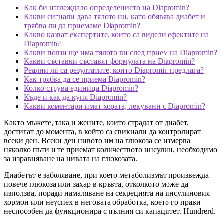
Как би изглеждало определението на Diapromin?
Какви сигнали дава тялото ни, като обявява диабет и
трябва ли да приемаме Diapromin?
Какво казват експертите, които са видели ефектите на
Diapromin?
Какви ползи ще има тялото ви след прием на Diapromin?
Какви съставки съставят формулата на Diapromin?
Реални ли са резултатите, които Diapromin предлага?
Как трябва да се приема Diapromin?
Колко струва единица Diapromin?
Къде и как да купя Diapromin?
Какви коментари имат хората, лекувани с Diapromin?
Както мъжете, така и жените, които страдат от диабет,
достигат до момента, в който са свикнали да контролират
всеки ден. Всеки ден нивото им на глюкоза се измерва
няколко пъти и те приемат количеството инсулин, необходимо
за изравняване на нивата на глюкозата.
Диабетът е заболяване, при което метаболизмът произвежда
повече глюкоза или захар в кръвта, отколкото може да
използва, поради намаляване на секрецията на инсулиновия
хормон или неуспех в неговата обработка, което го прави
неспособен да функционира с пълния си капацитет. Hundrerd.