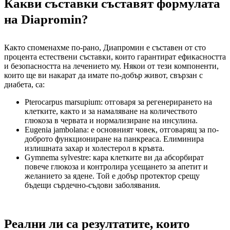
Какви съставки съставят формулата
на Diapromin?
Както споменахме по-рано, Диапромин е съставен от сто
процента естествени съставки, които гарантират ефикасността
и безопасността на лечението му. Някои от тези компоненти,
които ще ви накарат да имате по-добър живот, свързан с
диабета, са:
Pterocarpus marsupium: отговаря за регенерирането на
клетките, както и за намаляване на количеството
глюкоза в червата и нормализиране на инсулина.
Eugenia jambolana: е основният човек, отговарящ за по-
доброто функциониране на панкреаса. Елиминира
излишната захар и холестерол в кръвта.
Gymnema sylvestre: кара клетките ви да абсорбират
повече глюкоза и контролира усещането за апетит и
желанието за ядене. Той е добър протектор срещу
бъдещи сърдечно-съдови заболявания.
Реални ли са резултатите, които