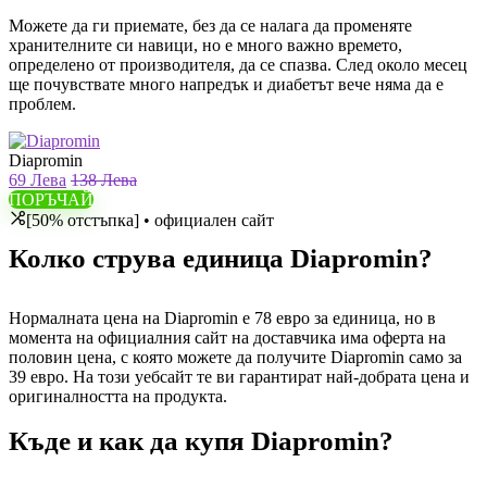
Можете да ги приемате, без да се налага да променяте
хранителните си навици, но е много важно времето,
определено от производителя, да се спазва. След около месец
ще почувствате много напредък и диабетът вече няма да е
проблем.
Diapromin
69 Лева
138 Лева
ПОРЪЧАЙ
[50% отстъпка] • официален сайт
Колко струва единица Diapromin?
Нормалната цена на Diapromin е 78 евро за единица, но в
момента на официалния сайт на доставчика има оферта на
половин цена, с която можете да получите Diapromin само за
39 евро. На този уебсайт те ви гарантират най-добрата цена и
оригиналността на продукта.
Къде и как да купя Diapromin?