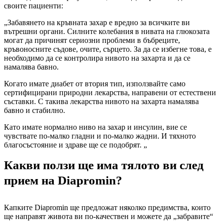
своите пациенти:
„Забавянето на кръвната захар е вредно за всичките ви
вътрешни органи. Силните колебания в нивата на глюкозата
могат да причинят сериозни проблеми в бъбреците,
кръвоносните съдове, очите, сърцето. За да се избегне това, е
необходимо да се контролира нивото на захарта и да се
намалява бавно.
Когато имате диабет от втория тип, използвайте само
сертифицирани природни лекарства, направени от естествени
съставки. С такива лекарства нивото на захарта намалява
бавно и стабилно.
Като имате нормално ниво на захар и инсулин, вие се
чувствате по-малко гладни и по-малко жадни. И тяхното
благосъстояние и здраве ще се подобрят. „
Какви ползи ще има тялото ви след
прием на Diapromin?
Капките Diapromin ще предложат няколко предимства, които
ще направят живота ви по-качествен и можете да „забравите“