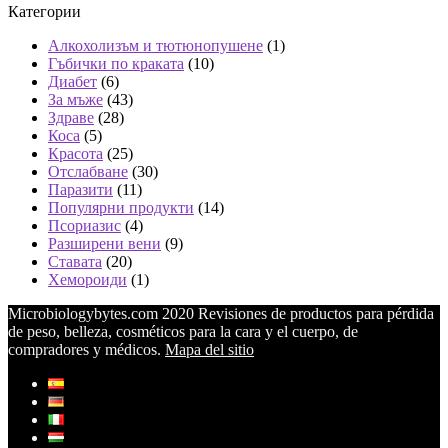
Категории
Алкохолизъм и тютюнопушене
(1)
Гъбички по краката
(10)
Диабет
(6)
За мъже
(43)
Здраве
(28)
Коса
(5)
Красота
(25)
Отслабване
(30)
Паразити
(11)
Популярни продукти
(14)
Псориазис
(4)
Разширени вени
(9)
Ставата
(20)
Хемороиди
(1)
Microbiologybytes.com 2020 Revisiones de productos para pérdida
de peso, belleza, cosméticos para la cara y el cuerpo, de
compradores y médicos.
Mapa del sitio