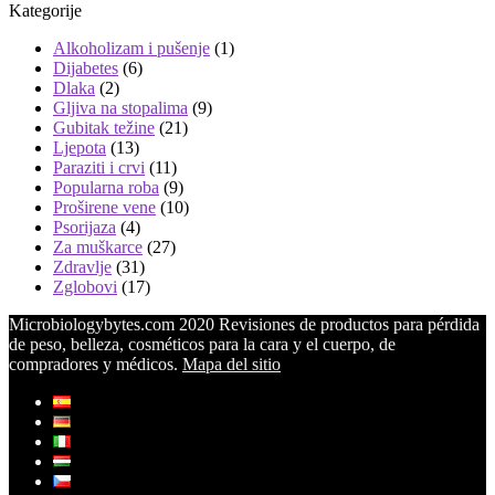
Kategorije
Alkoholizam i pušenje
(1)
Dijabetes
(6)
Dlaka
(2)
Gljiva na stopalima
(9)
Gubitak težine
(21)
Ljepota
(13)
Paraziti i crvi
(11)
Popularna roba
(9)
Proširene vene
(10)
Psorijaza
(4)
Za muškarce
(27)
Zdravlje
(31)
Zglobovi
(17)
Microbiologybytes.com 2020 Revisiones de productos para pérdida
de peso, belleza, cosméticos para la cara y el cuerpo, de
compradores y médicos.
Mapa del sitio