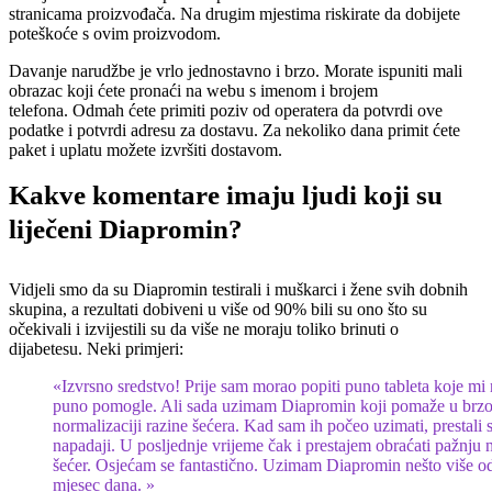
stranicama proizvođača. Na drugim mjestima riskirate da dobijete
poteškoće s ovim proizvodom.
Davanje narudžbe je vrlo jednostavno i brzo. Morate ispuniti mali
obrazac koji ćete pronaći na webu s imenom i brojem
telefona. Odmah ćete primiti poziv od operatera da potvrdi ove
podatke i potvrdi adresu za dostavu. Za nekoliko dana primit ćete
paket i uplatu možete izvršiti dostavom.
Kakve komentare imaju ljudi koji su
liječeni Diapromin?
Vidjeli smo da su Diapromin testirali i muškarci i žene svih dobnih
skupina, a rezultati dobiveni u više od 90% bili su ono što su
očekivali i izvijestili su da više ne moraju toliko brinuti o
dijabetesu. Neki primjeri:
«Izvrsno sredstvo! Prije sam morao popiti puno tableta koje mi 
puno pomogle. Ali sada uzimam Diapromin koji pomaže u brzo
normalizaciji razine šećera. Kad sam ih počeo uzimati, prestali
napadaji. U posljednje vrijeme čak i prestajem obraćati pažnju 
šećer. Osjećam se fantastično. Uzimam Diapromin nešto više o
mjesec dana. »