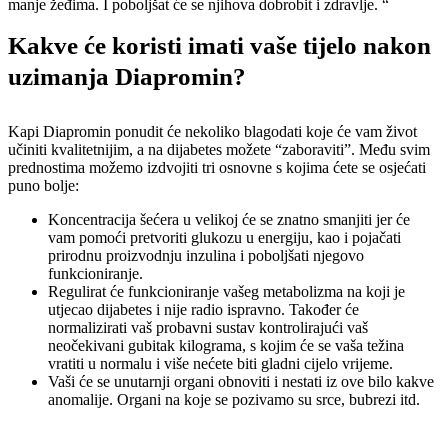
manje žeđima. I poboljšat će se njihova dobrobit i zdravlje. “
Kakve će koristi imati vaše tijelo nakon
uzimanja Diapromin?
Kapi Diapromin ponudit će nekoliko blagodati koje će vam život
učiniti kvalitetnijim, a na dijabetes možete “zaboraviti”. Među svim
prednostima možemo izdvojiti tri osnovne s kojima ćete se osjećati
puno bolje:
Koncentracija šećera u velikoj će se znatno smanjiti jer će
vam pomoći pretvoriti glukozu u energiju, kao i pojačati
prirodnu proizvodnju inzulina i poboljšati njegovo
funkcioniranje.
Regulirat će funkcioniranje vašeg metabolizma na koji je
utjecao dijabetes i nije radio ispravno. Također će
normalizirati vaš probavni sustav kontrolirajući vaš
neočekivani gubitak kilograma, s kojim će se vaša težina
vratiti u normalu i više nećete biti gladni cijelo vrijeme.
Vaši će se unutarnji organi obnoviti i nestati iz ove bilo kakve
anomalije. Organi na koje se pozivamo su srce, bubrezi itd.