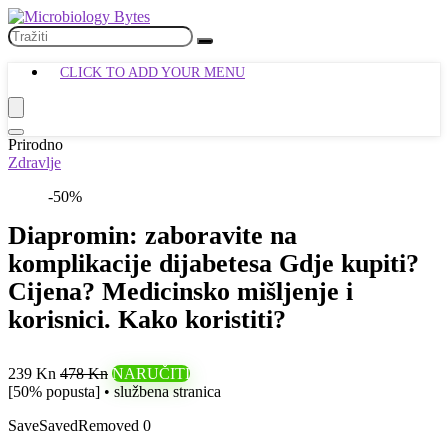
CLICK TO ADD YOUR MENU
Prirodno
Zdravlje
-50%
Diapromin: zaboravite na
komplikacije dijabetesa Gdje kupiti?
Cijena? Medicinsko mišljenje i
korisnici. Kako koristiti?
239 Kn
478 Kn
NARUČITI
[50% popusta] • službena stranica
Save
Saved
Removed
0