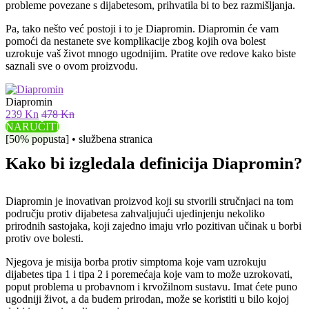
probleme povezane s dijabetesom, prihvatila bi to bez razmišljanja.
Pa, tako nešto već postoji i to je Diapromin. Diapromin će vam
pomoći da nestanete sve komplikacije zbog kojih ova bolest
uzrokuje vaš život mnogo ugodnijim. Pratite ove redove kako biste
saznali sve o ovom proizvodu.
Diapromin
239 Kn
478 Kn
NARUČITI
[50% popusta] • službena stranica
Kako bi izgledala definicija Diapromin?
Diapromin je inovativan proizvod koji su stvorili stručnjaci na tom
području protiv dijabetesa zahvaljujući ujedinjenju nekoliko
prirodnih sastojaka, koji zajedno imaju vrlo pozitivan učinak u borbi
protiv ove bolesti.
Njegova je misija borba protiv simptoma koje vam uzrokuju
dijabetes tipa 1 i tipa 2 i poremećaja koje vam to može uzrokovati,
poput problema u probavnom i krvožilnom sustavu. Imat ćete puno
ugodniji život, a da budem prirodan, može se koristiti u bilo kojoj