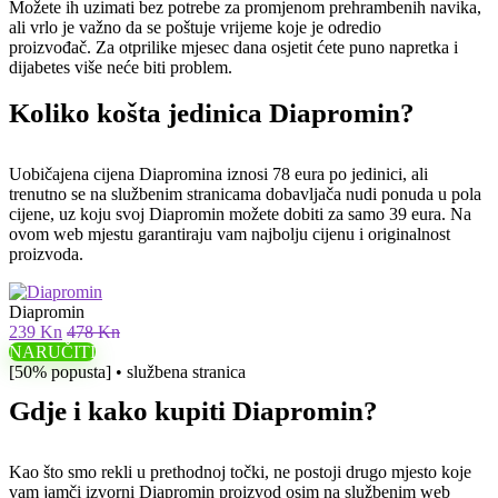
Možete ih uzimati bez potrebe za promjenom prehrambenih navika,
ali vrlo je važno da se poštuje vrijeme koje je odredio
proizvođač. Za otprilike mjesec dana osjetit ćete puno napretka i
dijabetes više neće biti problem.
Koliko košta jedinica Diapromin?
Uobičajena cijena Diapromina iznosi 78 eura po jedinici, ali
trenutno se na službenim stranicama dobavljača nudi ponuda u pola
cijene, uz koju svoj Diapromin možete dobiti za samo 39 eura. Na
ovom web mjestu garantiraju vam najbolju cijenu i originalnost
proizvoda.
Diapromin
239 Kn
478 Kn
NARUČITI
[50% popusta] • službena stranica
Gdje i kako kupiti Diapromin?
Kao što smo rekli u prethodnoj točki, ne postoji drugo mjesto koje
vam jamči izvorni Diapromin proizvod osim na službenim web