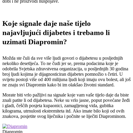
dobi i ne proizvodi nuspojave.
Koje signale daje naše tijelo
najavljujući dijabetes i trebamo li
uzimati Diapromin?
Možda ste čuli da sve više ljudi govori o dijabetesu u posljednjih
nekoliko desetljeća. To ne čudi jer se, prema podacima koje je
odobrila Svjetska zdravstvena organizacija, u posljednjih 30 godina
broj ljudi kojima je dijagnosticiran dijabetes pomnožio s četiri. U
svijetu postoji više od 400 milijuna ljudi koji imaju ovu bolest, ali još
ne znaju svi Diapromin kako bi im olakšao životni standard.
Morate biti vrlo pažljivi na signale koje vam vaše tijelo daje da biste
znali patite li od dijabetesa. Neke su vrlo jasne, poput povećane žeđi
i gladi, češćih posjeta kupaonici, zamagljenog vida, gubitka
kilograma, utrnulosti ekstremiteta itd. Ako imate bilo koji od ovih
znakova, posjetite svog liječnika i počnite se liječiti Diaprominom.
Diapromin