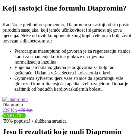
Koji sastojci čine formulu Diapromin?
Kao što je prethodno spomenuto, Diapromin se sastoji od sto posto
prirodnih sastojaka, koji jamče učinkovitost i sigurnost njegova
liječenja. Neke od ovih komponenti zbog kojih ćete imati bolji život
povezan s dijabetesom su:
Pterocarpus marsupium: odgovoran je za regeneraciju stanica,
kao i za smanjenje količine glukoze u crijevima i
normalizaciju inzulina.
Eugenia jambolana: glavna je odgovorna za bolji rad
gušterače. Uklanja višak šećera i kolesterola u krvi.
Gymnema sylvestre: tjera vaše stanice da apsorbiraju više
glukoze i kontrolira osjećaj apetita i želju za jelom. Dobar je
zaštitnik od budućih kardiovaskularnih bolesti.
Diapromin
239 Kn
478 Kn
NARUČITI
[50% popusta] • službena stranica
Jesu li rezultati koje nudi Diapromin