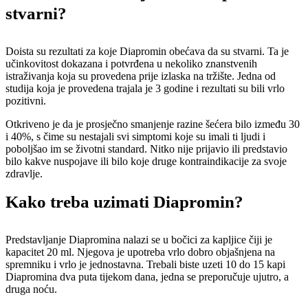
stvarni?
Doista su rezultati za koje Diapromin obećava da su stvarni. Ta je
učinkovitost dokazana i potvrđena u nekoliko znanstvenih
istraživanja koja su provedena prije izlaska na tržište. Jedna od
studija koja je provedena trajala je 3 godine i rezultati su bili vrlo
pozitivni.
Otkriveno je da je prosječno smanjenje razine šećera bilo između 30
i 40%, s čime su nestajali svi simptomi koje su imali ti ljudi i
poboljšao im se životni standard. Nitko nije prijavio ili predstavio
bilo kakve nuspojave ili bilo koje druge kontraindikacije za svoje
zdravlje.
Kako treba uzimati Diapromin?
Predstavljanje Diapromina nalazi se u bočici za kapljice čiji je
kapacitet 20 ml. Njegova je upotreba vrlo dobro objašnjena na
spremniku i vrlo je jednostavna. Trebali biste uzeti 10 do 15 kapi
Diapromina dva puta tijekom dana, jedna se preporučuje ujutro, a
druga noću.