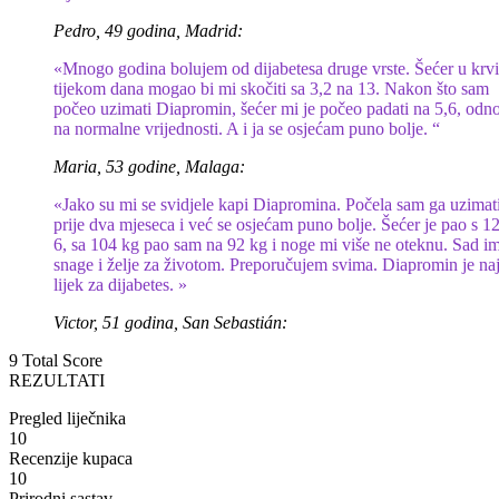
Pedro, 49 godina, Madrid:
«Mnogo godina bolujem od dijabetesa druge vrste. Šećer u krvi
tijekom dana mogao bi mi skočiti sa 3,2 na 13. Nakon što sam
počeo uzimati Diapromin, šećer mi je počeo padati na 5,6, odn
na normalne vrijednosti. A i ja se osjećam puno bolje. “
Maria, 53 godine, Malaga:
«Jako su mi se svidjele kapi Diapromina. Počela sam ga uzimat
prije dva mjeseca i već se osjećam puno bolje. Šećer je pao s 1
6, sa 104 kg pao sam na 92 ​​kg i noge mi više ne oteknu. Sad 
snage i želje za životom. Preporučujem svima. Diapromin je naj
lijek za dijabetes. »
Victor, 51 godina, San Sebastián:
9
Total Score
REZULTATI
Pregled liječnika
10
Recenzije kupaca
10
Prirodni sastav