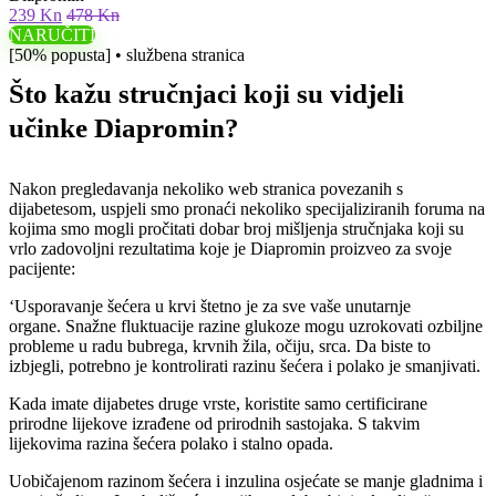
239 Kn
478 Kn
NARUČITI
[50% popusta] • službena stranica
Što kažu stručnjaci koji su vidjeli
učinke Diapromin?
Nakon pregledavanja nekoliko web stranica povezanih s
dijabetesom, uspjeli smo pronaći nekoliko specijaliziranih foruma na
kojima smo mogli pročitati dobar broj mišljenja stručnjaka koji su
vrlo zadovoljni rezultatima koje je Diapromin proizveo za svoje
pacijente:
‘Usporavanje šećera u krvi štetno je za sve vaše unutarnje
organe. Snažne fluktuacije razine glukoze mogu uzrokovati ozbiljne
probleme u radu bubrega, krvnih žila, očiju, srca. Da biste to
izbjegli, potrebno je kontrolirati razinu šećera i polako je smanjivati.
Kada imate dijabetes druge vrste, koristite samo certificirane
prirodne lijekove izrađene od prirodnih sastojaka. S takvim
lijekovima razina šećera polako i stalno opada.
Uobičajenom razinom šećera i inzulina osjećate se manje gladnima i