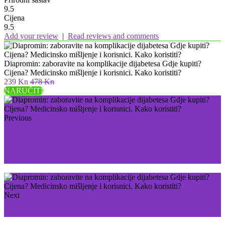
9.5
Cijena
9.5
Add your review
|
Read reviews and comments
Diapromin: zaboravite na komplikacije dijabetesa Gdje kupiti?
Cijena? Medicinsko mišljenje i korisnici. Kako koristiti?
239 Kn
478 Kn
NARUČITI
Previous
Neocard: pritisak više neće predstavljati problem koji
vas pritiska Gdje kupiti? Cijena? Medicinsko mišljenje
i korisnici. Kako koristiti?
Next
Imosteon: brzo ublažavanje bolova u zglobovima