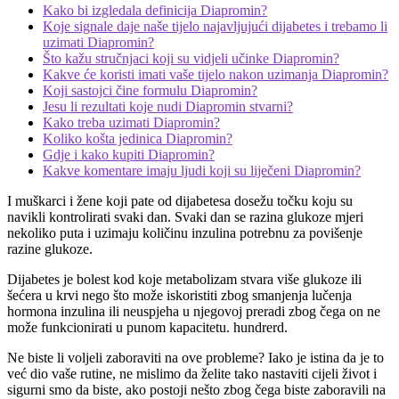
Kako bi izgledala definicija Diapromin?
Koje signale daje naše tijelo najavljujući dijabetes i trebamo li
uzimati Diapromin?
Što kažu stručnjaci koji su vidjeli učinke Diapromin?
Kakve će koristi imati vaše tijelo nakon uzimanja Diapromin?
Koji sastojci čine formulu Diapromin?
Jesu li rezultati koje nudi Diapromin stvarni?
Kako treba uzimati Diapromin?
Koliko košta jedinica Diapromin?
Gdje i kako kupiti Diapromin?
Kakve komentare imaju ljudi koji su liječeni Diapromin?
I muškarci i žene koji pate od dijabetesa dosežu točku koju su
navikli kontrolirati svaki dan. Svaki dan se razina glukoze mjeri
nekoliko puta i uzimaju količinu inzulina potrebnu za povišenje
razine glukoze.
Dijabetes je bolest kod koje metabolizam stvara više glukoze ili
šećera u krvi nego što može iskoristiti zbog smanjenja lučenja
hormona inzulina ili neuspjeha u njegovoj preradi zbog čega on ne
može funkcionirati u punom kapacitetu. hundrerd.
Ne biste li voljeli zaboraviti na ove probleme? Iako je istina da je to
već dio vaše rutine, ne mislimo da želite tako nastaviti cijeli život i
sigurni smo da biste, ako postoji nešto zbog čega biste zaboravili na