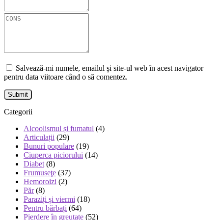
Salvează-mi numele, emailul și site-ul web în acest navigator
pentru data viitoare când o să comentez.
Categorii
Alcoolismul și fumatul
(4)
Articulații
(29)
Bunuri populare
(19)
Ciuperca piciorului
(14)
Diabet
(8)
Frumuseţe
(37)
Hemoroizi
(2)
Păr
(8)
Paraziți și viermi
(18)
Pentru bărbați
(64)
Pierdere în greutate
(52)