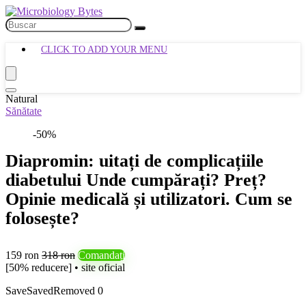
CLICK TO ADD YOUR MENU
Natural
Sănătate
-50%
Diapromin: uitați de complicațiile
diabetului Unde cumpărați? Preț?
Opinie medicală și utilizatori. Cum se
folosește?
159 ron
318 ron
Comandați
[50% reducere] • site oficial
Save
Saved
Removed
0