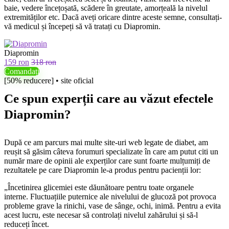
baie, vedere încețoșată, scădere în greutate, amorțeală la nivelul
extremităților etc. Dacă aveți oricare dintre aceste semne, consultați-
vă medicul și începeți să vă tratați cu Diapromin.
Diapromin
159 ron
318 ron
Comandați
[50% reducere] • site oficial
Ce spun experții care au văzut efectele
Diapromin?
După ce am parcurs mai multe site-uri web legate de diabet, am
reușit să găsim câteva forumuri specializate în care am putut citi un
număr mare de opinii ale experților care sunt foarte mulțumiți de
rezultatele pe care Diapromin le-a produs pentru pacienții lor:
„Încetinirea glicemiei este dăunătoare pentru toate organele
interne. Fluctuațiile puternice ale nivelului de glucoză pot provoca
probleme grave la rinichi, vase de sânge, ochi, inimă. Pentru a evita
acest lucru, este necesar să controlați nivelul zahărului și să-l
reduceți încet.