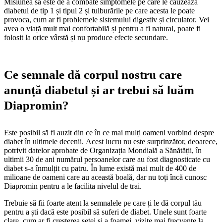
Misiunea sa este de a combate simptomele pe care le cauzează
diabetul de tip 1 și tipul 2 și tulburările pe care acesta le poate
provoca, cum ar fi problemele sistemului digestiv și circulator. Vei
avea o viață mult mai confortabilă și pentru a fi natural, poate fi
folosit la orice vârstă și nu produce efecte secundare.
Ce semnale dă corpul nostru care
anunță diabetul și ar trebui să luăm
Diapromin?
Este posibil să fi auzit din ce în ce mai mulți oameni vorbind despre
diabet în ultimele decenii. Acest lucru nu este surprinzător, deoarece,
potrivit datelor aprobate de Organizația Mondială a Sănătății, în
ultimii 30 de ani numărul persoanelor care au fost diagnosticate cu
diabet s-a înmulțit cu patru. În lume există mai mult de 400 de
milioane de oameni care au această boală, dar nu toți încă cunosc
Diapromin pentru a le facilita nivelul de trai.
Trebuie să fii foarte atent la semnalele pe care ți le dă corpul tău
pentru a ști dacă este posibil să suferi de diabet. Unele sunt foarte
clare, cum ar fi creșterea setei și a foamei, vizite mai frecvente la