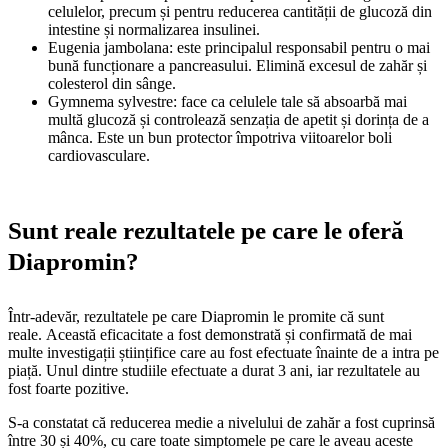
celulelor, precum și pentru reducerea cantității de glucoză din
intestine și normalizarea insulinei.
Eugenia jambolana: este principalul responsabil pentru o mai
bună funcționare a pancreasului. Elimină excesul de zahăr și
colesterol din sânge.
Gymnema sylvestre: face ca celulele tale să absoarbă mai
multă glucoză și controlează senzația de apetit și dorința de a
mânca. Este un bun protector împotriva viitoarelor boli
cardiovasculare.
Sunt reale rezultatele pe care le oferă
Diapromin?
Într-adevăr, rezultatele pe care Diapromin le promite că sunt
reale. Această eficacitate a fost demonstrată și confirmată de mai
multe investigații științifice care au fost efectuate înainte de a intra pe
piață. Unul dintre studiile efectuate a durat 3 ani, iar rezultatele au
fost foarte pozitive.
S-a constatat că reducerea medie a nivelului de zahăr a fost cuprinsă
între 30 și 40%, cu care toate simptomele pe care le aveau aceste