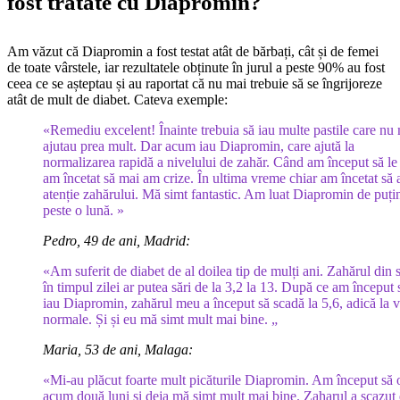
fost tratate cu Diapromin?
Am văzut că Diapromin a fost testat atât de bărbați, cât și de femei
de toate vârstele, iar rezultatele obținute în jurul a peste 90% au fost
ceea ce se așteptau și au raportat că nu mai trebuie să se îngrijoreze
atât de mult de diabet. Cateva exemple:
«Remediu excelent! Înainte trebuia să iau multe pastile care nu
ajutau prea mult. Dar acum iau Diapromin, care ajută la
normalizarea rapidă a nivelului de zahăr. Când am început să le 
am încetat să mai am crize. În ultima vreme chiar am încetat să 
atenție zahărului. Mă simt fantastic. Am luat Diapromin de puți
peste o lună. »
Pedro, 49 de ani, Madrid:
«Am suferit de diabet de al doilea tip de mulți ani. Zahărul din
în timpul zilei ar putea sări de la 3,2 la 13. După ce am început 
iau Diapromin, zahărul meu a început să scadă la 5,6, adică la v
normale. Și și eu mă simt mult mai bine. „
Maria, 53 de ani, Malaga:
«Mi-au plăcut foarte mult picăturile Diapromin. Am început să 
acum două luni și deja mă simt mult mai bine. Zaharul a scazut 