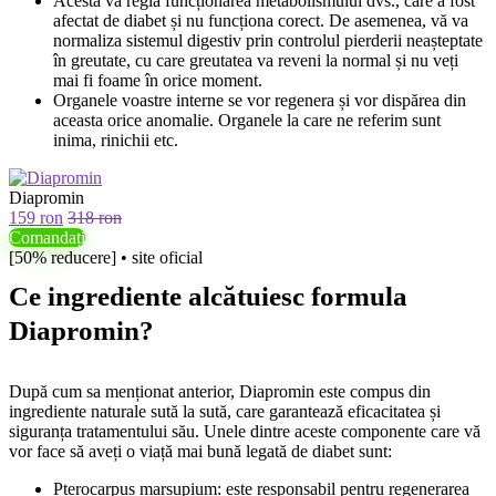
Acesta va regla funcționarea metabolismului dvs., care a fost
afectat de diabet și nu funcționa corect. De asemenea, vă va
normaliza sistemul digestiv prin controlul pierderii neașteptate
în greutate, cu care greutatea va reveni la normal și nu veți
mai fi foame în orice moment.
Organele voastre interne se vor regenera și vor dispărea din
aceasta orice anomalie. Organele la care ne referim sunt
inima, rinichii etc.
Diapromin
159 ron
318 ron
Comandați
[50% reducere] • site oficial
Ce ingrediente alcătuiesc formula
Diapromin?
După cum sa menționat anterior, Diapromin este compus din
ingrediente naturale sută la sută, care garantează eficacitatea și
siguranța tratamentului său. Unele dintre aceste componente care vă
vor face să aveți o viață mai bună legată de diabet sunt:
Pterocarpus marsupium: este responsabil pentru regenerarea