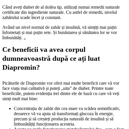
Când aveți diabet de al doilea tip, utilizați numai remedii naturale
certificate din ingrediente naturale. Cu astfel de remedii, nivelul
zahărului scade încet și constant.
Având un nivel normal de zahăr și insulină, vă simțiți mai puțin
înfometați și mai puțin sete. Și bunăstarea și sănătatea lor se vor
îmbunătăți. „
Ce beneficii va avea corpul
dumneavoastră după ce ați luat
Diapromin?
Picăturile de Diapromin vor oferi mai multe beneficii care vă vor
face viața mai calitativă și puteți „uita” de diabet. Printre toate
beneficiile, putem evidenția trei dintre ele de bază cu care vă veți
simți mult mai bine:
Concentrația de zahăr din cea mare va scădea semnificativ,
deoarece vă va ajuta să transformați glucoza în energie,
precum și să creșteți producția naturală de insulină și să
îmbunătățiți funcționarea acesteia.