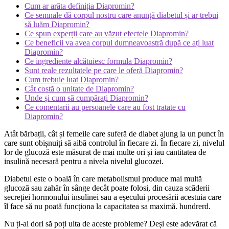
Cum ar arăta definiția Diapromin?
Ce semnale dă corpul nostru care anunță diabetul și ar trebui
să luăm Diapromin?
Ce spun experții care au văzut efectele Diapromin?
Ce beneficii va avea corpul dumneavoastră după ce ați luat
Diapromin?
Ce ingrediente alcătuiesc formula Diapromin?
Sunt reale rezultatele pe care le oferă Diapromin?
Cum trebuie luat Diapromin?
Cât costă o unitate de Diapromin?
Unde și cum să cumpărați Diapromin?
Ce comentarii au persoanele care au fost tratate cu
Diapromin?
Atât bărbații, cât și femeile care suferă de diabet ajung la un punct în
care sunt obișnuiți să aibă controlul în fiecare zi. În fiecare zi, nivelul
lor de glucoză este măsurat de mai multe ori și iau cantitatea de
insulină necesară pentru a nivela nivelul glucozei.
Diabetul este o boală în care metabolismul produce mai multă
glucoză sau zahăr în sânge decât poate folosi, din cauza scăderii
secreției hormonului insulinei sau a eșecului procesării acestuia care
îl face să nu poată funcționa la capacitatea sa maximă. hundrerd.
Nu ți-ai dori să poți uita de aceste probleme? Deși este adevărat că