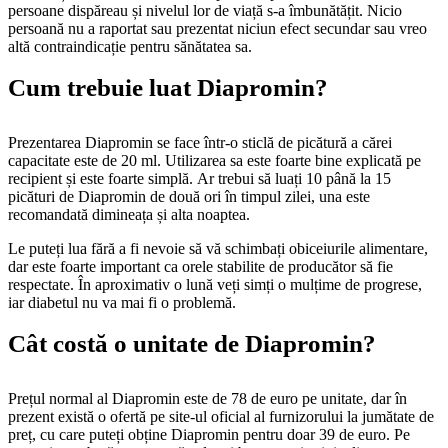
persoane dispăreau și nivelul lor de viață s-a îmbunătățit. Nicio
persoană nu a raportat sau prezentat niciun efect secundar sau vreo
altă contraindicație pentru sănătatea sa.
Cum trebuie luat Diapromin?
Prezentarea Diapromin se face într-o sticlă de picătură a cărei
capacitate este de 20 ml. Utilizarea sa este foarte bine explicată pe
recipient și este foarte simplă. Ar trebui să luați 10 până la 15
picături de Diapromin de două ori în timpul zilei, una este
recomandată dimineața și alta noaptea.
Le puteți lua fără a fi nevoie să vă schimbați obiceiurile alimentare,
dar este foarte important ca orele stabilite de producător să fie
respectate. În aproximativ o lună veți simți o mulțime de progrese,
iar diabetul nu va mai fi o problemă.
Cât costă o unitate de Diapromin?
Prețul normal al Diapromin este de 78 de euro pe unitate, dar în
prezent există o ofertă pe site-ul oficial al furnizorului la jumătate de
preț, cu care puteți obține Diapromin pentru doar 39 de euro. Pe