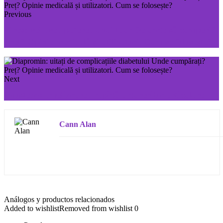
Previous
Virex: vei avea puterea unui taur De unde să cumperi?
Preț? Opinie medicală și utilizatori. Cum se folosește?
Next
Imosteon: ameliorarea rapidă a durerilor articulare
Cann Alan
Análogos y productos relacionados
Added to wishlist
Removed from wishlist
0