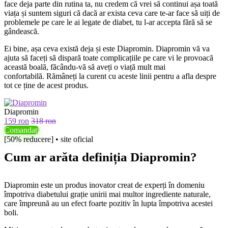
face deja parte din rutina ta, nu credem că vrei să continui așa toată
viața și suntem siguri că dacă ar exista ceva care te-ar face să uiți de
problemele pe care le ai legate de diabet, tu l-ar accepta fără să se
gândească.
Ei bine, așa ceva există deja și este Diapromin. Diapromin vă va
ajuta să faceți să dispară toate complicațiile pe care vi le provoacă
această boală, făcându-vă să aveți o viață mult mai
confortabilă. Rămâneți la curent cu aceste linii pentru a afla despre
tot ce ține de acest produs.
Diapromin
159 ron
318 ron
Comandați
[50% reducere] • site oficial
Cum ar arăta definiția Diapromin?
Diapromin este un produs inovator creat de experți în domeniu
împotriva diabetului grație unirii mai multor ingrediente naturale,
care împreună au un efect foarte pozitiv în lupta împotriva acestei
boli.