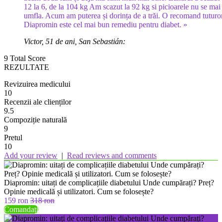
12 la 6, de la 104 kg Am scazut la 92 kg si picioarele nu se mai
umfla. Acum am puterea și dorința de a trăi. O recomand tuturor
Diapromin este cel mai bun remediu pentru diabet. »
Victor, 51 de ani, San Sebastián:
9
Total Score
REZULTATE
Revizuirea medicului
10
Recenzii ale clienților
9.5
Compoziție naturală
9
Pretul
10
Add your review
|
Read reviews and comments
Diapromin: uitați de complicațiile diabetului Unde cumpărați? Preț?
Opinie medicală și utilizatori. Cum se folosește?
159 ron
318 ron
Comandați