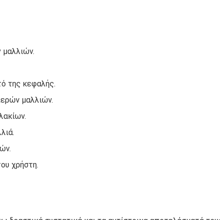
ν μαλλιών.
τό της κεφαλής.
περών μαλλιών.
λακίων.
λιά.
ών.
ου χρήστη.