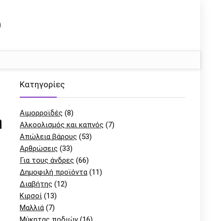
Kατηγορίες
Αιμορροϊδές
(8)
ή
Αλκοολισμός και καπνός
(7)
Απώλεια βάρους
(53)
Αρθρώσεις
(33)
Για τους άνδρες
(66)
Δημοφιλή προϊόντα
(11)
Διαβήτης
(12)
Κιρσοί
(13)
Μαλλιά
(7)
Μύκητας ποδιών
(16)