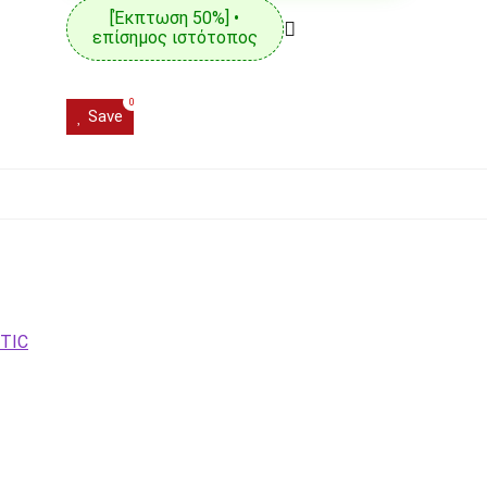
[Έκπτωση 50%] •
επίσημος ιστότοπος
0
Save
ETIC