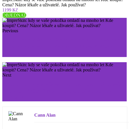
Cena? Názor lékaře a uživatelé. Jak používat?
1199 Kč
OBJEDNAT
Previous
GH Balance: vaše tělo už nebude vědět, co to znamená
mít nahromaděný tuk. Kde koupit? Cena? Názor
lékaře a uživatelé. Jak používat?
Next
Somatodrol: kdy si vás všimne nejsilnější muž na světě
Kde koupit? Cena? Názor lékaře a uživatelé. Jak
používat?
Cann Alan