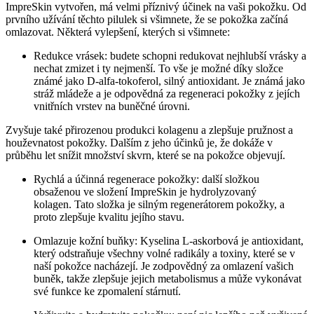
ImpreSkin vytvořen, má velmi příznivý účinek na vaši pokožku. Od
prvního užívání těchto pilulek si všimnete, že se pokožka začíná
omlazovat. Některá vylepšení, kterých si všimnete:
Redukce vrásek: budete schopni redukovat nejhlubší vrásky a
nechat zmizet i ty nejmenší. To vše je možné díky složce
známé jako D-alfa-tokoferol, silný antioxidant. Je známá jako
stráž mládeže a je odpovědná za regeneraci pokožky z jejích
vnitřních vrstev na buněčné úrovni.
Zvyšuje také přirozenou produkci kolagenu a zlepšuje pružnost a
houževnatost pokožky. Dalším z jeho účinků je, že dokáže v
průběhu let snížit množství skvrn, které se na pokožce objevují.
Rychlá a účinná regenerace pokožky: další složkou
obsaženou ve složení ImpreSkin je hydrolyzovaný
kolagen. Tato složka je silným regenerátorem pokožky, a
proto zlepšuje kvalitu jejího stavu.
Omlazuje kožní buňky: Kyselina L-askorbová je antioxidant,
který odstraňuje všechny volné radikály a toxiny, které se v
naší pokožce nacházejí. Je zodpovědný za omlazení vašich
buněk, takže zlepšuje jejich metabolismus a může vykonávat
své funkce ke zpomalení stárnutí.