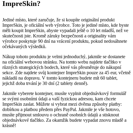
ImpreSkin?
Jediné místo, které zaručuje, že si koupíte originální produkt
ImpreSkin, je oficiální web výrobce. Toto je jediné místo, kde byste
měli koupit ImpreSkin, abyste vypadali ještě o 10 let mladší, než ve
skutečnosti jste. Kromě záruky bezpečnosti a originality vám
výrobce poskytuje 90 dní na vrácení produktu, pokud nedosáhnete
očekávaných výsledků.
Nákup tohoto produktu je velmi jednoduchý, jakmile se dostanete
na oficiální webovou stránku. Na tomto webu najdete tlačítko v
různých strategických bodech, které vás přesměruje do nákupní
sekce. Zde najdete svůj kontejner ImpreSkin pouze za 45 eur, včetně
nákladů na dopravu. V tomto kontejneru budete mít 60 tablet,
jejichž doba trvání je 30 dní (2 tablety denně).
Jakmile vyberete kontejner, musíte vyplnit objednávkový formulář
se svými osobními údaji a vaší fyzickou adresou, kam chcete
ImpreSkin zaslat. Můžete si vybrat mezi dvěma způsoby platby:
dobírkou a platbou předem přes PayPal. Jakmile je vše hotovo,
musíte přijmout smlouvu o ochraně osobních údajů a stisknout
objednávkové tlačítko. Za okamžik budete vypadat znovu mladě a
krásně!