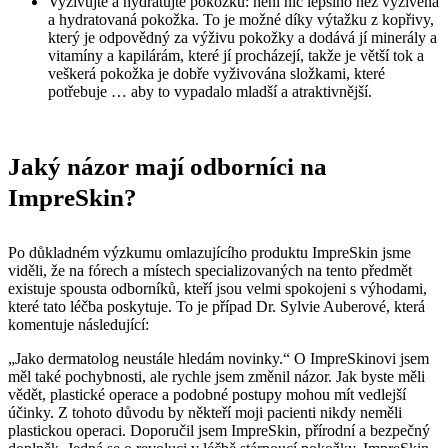
Vyživujte a hydratujte pokožku: není nic lepšího než vyživená
a hydratovaná pokožka. To je možné díky výtažku z kopřivy,
který je odpovědný za výživu pokožky a dodává jí minerály a
vitamíny a kapilárám, které jí procházejí, takže je větší tok a
veškerá pokožka je dobře vyživována složkami, které
potřebuje … aby to vypadalo mladší a atraktivnější.
Jaký názor mají odborníci na
ImpreSkin?
Po důkladném výzkumu omlazujícího produktu ImpreSkin jsme
viděli, že na fórech a místech specializovaných na tento předmět
existuje spousta odborníků, kteří jsou velmi spokojeni s výhodami,
které tato léčba poskytuje. To je případ Dr. Sylvie Auberové, která
komentuje následující:
„Jako dermatolog neustále hledám novinky.“ O ImpreSkinovi jsem
měl také pochybnosti, ale rychle jsem změnil názor. Jak byste měli
vědět, plastické operace a podobné postupy mohou mít vedlejší
účinky. Z tohoto důvodu by někteří moji pacienti nikdy neměli
plastickou operaci. Doporučil jsem ImpreSkin, přírodní a bezpečný