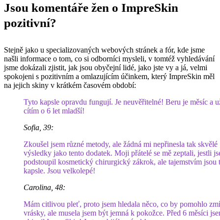
Jsou komentáře žen o ImpreSkin
pozitivní?
Stejně jako u specializovaných webových stránek a fór, kde jsme
našli informace o tom, co si odborníci mysleli, v tomtéž vyhledávání
jsme dokázali zjistit, jak jsou obyčejní lidé, jako jste vy a já, velmi
spokojeni s pozitivním a omlazujícím účinkem, který ImpreSkin měl
na jejich skiny v krátkém časovém období:
Tyto kapsle opravdu fungují. Je neuvěřitelné! Beru je měsíc a u
cítím o 6 let mladší!
Sofia, 39:
Zkoušel jsem různé metody, ale žádná mi nepřinesla tak skvělé
výsledky jako tento dodatek. Moji přátelé se mě zeptali, jestli j
podstoupil kosmetický chirurgický zákrok, ale tajemstvím jsou 
kapsle. Jsou velkolepé!
Carolina, 48:
Mám citlivou pleť, proto jsem hledala něco, co by pomohlo zmí
vrásky, ale musela jsem být jemná k pokožce. Před 6 měsíci js