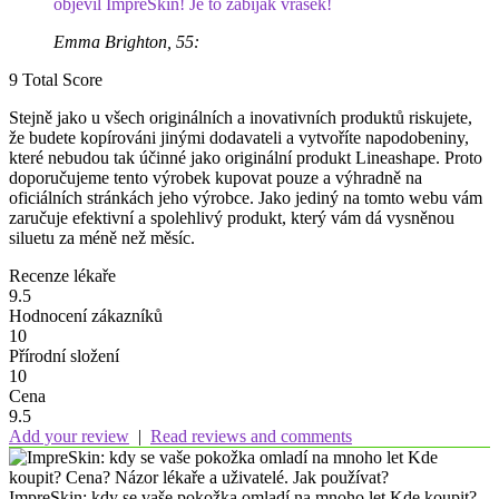
objevil ImpreSkin! Je to zabiják vrásek!
Emma Brighton, 55:
9
Total Score
Stejně jako u všech originálních a inovativních produktů riskujete,
že budete kopírováni jinými dodavateli a vytvoříte napodobeniny,
které nebudou tak účinné jako originální produkt Lineashape. Proto
doporučujeme tento výrobek kupovat pouze a výhradně na
oficiálních stránkách jeho výrobce. Jako jediný na tomto webu vám
zaručuje efektivní a spolehlivý produkt, který vám dá vysněnou
siluetu za méně než měsíc.
Recenze lékaře
9.5
Hodnocení zákazníků
10
Přírodní složení
10
Cena
9.5
Add your review
|
Read reviews and comments
ImpreSkin: kdy se vaše pokožka omladí na mnoho let Kde koupit?