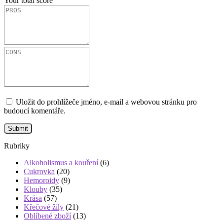
Your total score
Uložit do prohlížeče jméno, e-mail a webovou stránku pro
budoucí komentáře.
Rubriky
Alkoholismus a kouření
(6)
Cukrovka
(20)
Hemoroidy
(9)
Klouby
(35)
Krása
(57)
Křečové žíly
(21)
Oblíbené zboží
(13)