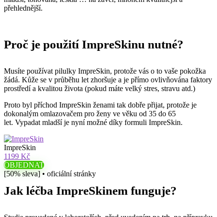
přehlednější.
Proč je použití ImpreSkinu nutné?
Musíte používat pilulky ImpreSkin, protože vás o to vaše pokožka
žádá. Kůže se v průběhu let zhoršuje a je přímo ovlivňována faktory
prostředí a kvalitou života (pokud máte velký stres, stravu atd.)
Proto byl příchod ImpreSkin ženami tak dobře přijat, protože je
dokonalým omlazovačem pro ženy ve věku od 35 do 65
let. Vypadat mladší je nyní možné díky formuli ImpreSkin.
ImpreSkin
1199 Kč
OBJEDNAT
[50% sleva] • oficiální stránky
Jak léčba ImpreSkinem funguje?