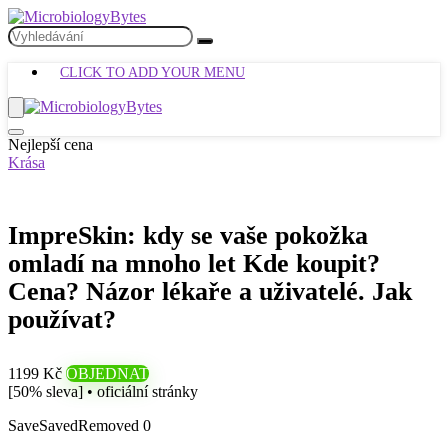
CLICK TO ADD YOUR MENU
Nejlepší cena
Krása
ImpreSkin: kdy se vaše pokožka
omladí na mnoho let Kde koupit?
Cena? Názor lékaře a uživatelé. Jak
používat?
1199 Kč
OBJEDNAT
[50% sleva] • oficiální stránky
Save
Saved
Removed
0