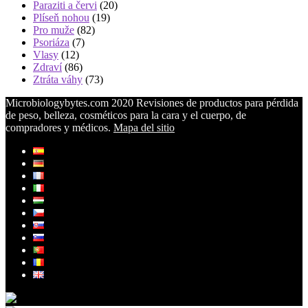
Paraziti a červi
(20)
Plíseň nohou
(19)
Pro muže
(82)
Psoriáza
(7)
Vlasy
(12)
Zdraví
(86)
Ztráta váhy
(73)
Microbiologybytes.com 2020 Revisiones de productos para pérdida
de peso, belleza, cosméticos para la cara y el cuerpo, de
compradores y médicos.
Mapa del sitio