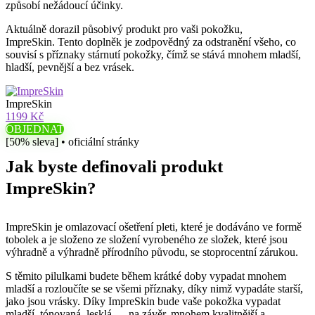
způsobí nežádoucí účinky.
Aktuálně dorazil působivý produkt pro vaši pokožku,
ImpreSkin. Tento doplněk je zodpovědný za odstranění všeho, co
souvisí s příznaky stárnutí pokožky, čímž se stává mnohem mladší,
hladší, pevnější a bez vrásek.
ImpreSkin
1199 Kč
OBJEDNAT
[50% sleva] • oficiální stránky
Jak byste definovali produkt
ImpreSkin?
ImpreSkin je omlazovací ošetření pleti, které je dodáváno ve formě
tobolek a je složeno ze složení vyrobeného ze složek, které jsou
výhradně a výhradně přírodního původu, se stoprocentní zárukou.
S těmito pilulkami budete během krátké doby vypadat mnohem
mladší a rozloučíte se se všemi příznaky, díky nimž vypadáte starší,
jako jsou vrásky. Díky ImpreSkin bude vaše pokožka vypadat
mladší, tónovaná, lesklá … na závěr, mnohem kvalitnější a