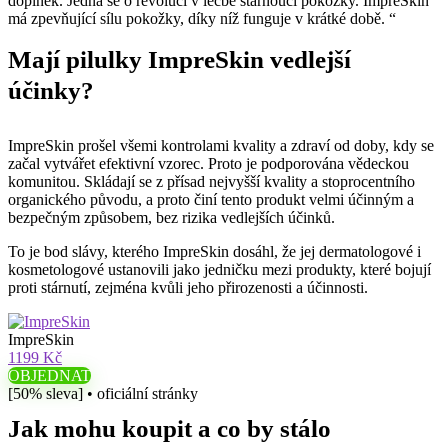
doplněk. Jedná se o revoluci v léčbě stárnoucí pokožky. ImpreSkin
má zpevňující sílu pokožky, díky níž funguje v krátké době. “
Mají pilulky ImpreSkin vedlejší
účinky?
ImpreSkin prošel všemi kontrolami kvality a zdraví od doby, kdy se
začal vytvářet efektivní vzorec. Proto je podporována vědeckou
komunitou. Skládají se z přísad nejvyšší kvality a stoprocentního
organického původu, a proto činí tento produkt velmi účinným a
bezpečným způsobem, bez rizika vedlejších účinků.
To je bod slávy, kterého ImpreSkin dosáhl, že jej dermatologové i
kosmetologové ustanovili jako jedničku mezi produkty, které bojují
proti stárnutí, zejména kvůli jeho přirozenosti a účinnosti.
ImpreSkin
1199 Kč
OBJEDNAT
[50% sleva] • oficiální stránky
Jak mohu koupit a co by stálo