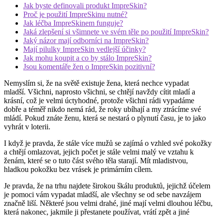
Jak byste definovali produkt ImpreSkin?
Proč je použití ImpreSkinu nutné?
Jak léčba ImpreSkinem funguje?
Jaká zlepšení si všimnete ve svém těle po použití ImpreSkin?
Jaký názor mají odborníci na ImpreSkin?
Mají pilulky ImpreSkin vedlejší účinky?
Jak mohu koupit a co by stálo ImpreSkin?
Jsou komentáře žen o ImpreSkin pozitivní?
Nemyslím si, že na světě existuje žena, která nechce vypadat
mladší. Všichni, naprosto všichni, se chtějí navždy cítit mladí a
krásní, což je velmi úctyhodné, protože všichni rádi vypadáme
dobře a téměř nikdo nemá rád, že roky ubíhají a my ztrácíme své
mládí. Pokud znáte ženu, která se nestará o plynutí času, je to jako
vyhrát v loterii.
I když je pravda, že stále více mužů se zajímá o vzhled své pokožky
a chtějí omlazovat, jejich počet je stále velmi malý ve vztahu k
ženám, které se o tuto část svého těla starají. Mít mladistvou,
hladkou pokožku bez vrásek je primárním cílem.
Je pravda, že na trhu najdete širokou škálu produktů, jejichž účelem
je pomoci vám vypadat mladší, ale všechny se od sebe navzájem
značně liší. Některé jsou velmi drahé, jiné mají velmi dlouhou léčbu,
která nakonec, jakmile ji přestanete používat, vrátí zpět a jiné