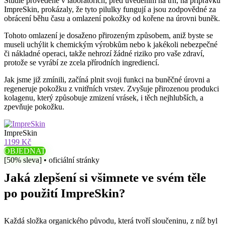
Studie provedené v laboratořích, před uvedením na trh, na přípravku
ImpreSkin, prokázaly, že tyto pilulky fungují a jsou zodpovědné za
obrácení běhu času a omlazení pokožky od kořene na úrovni buněk.
Tohoto omlazení je dosaženo přirozeným způsobem, aniž byste se
museli uchýlit k chemickým výrobkům nebo k jakékoli nebezpečné
či nákladné operaci, takže nehrozí žádné riziko pro vaše zdraví,
protože se vyrábí ze zcela přírodních ingrediencí.
Jak jsme již zmínili, začíná plnit svoji funkci na buněčné úrovni a
regeneruje pokožku z vnitřních vrstev. Zvyšuje přirozenou produkci
kolagenu, který způsobuje zmizení vrásek, i těch nejhlubších, a
zpevňuje pokožku.
ImpreSkin
1199 Kč
OBJEDNAT
[50% sleva] • oficiální stránky
Jaká zlepšení si všimnete ve svém těle
po použití ImpreSkin?
Každá složka organického původu, která tvoří sloučeninu, z níž byl