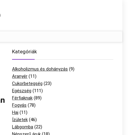
Kategóriák
Alkoholizmus és dohányzás
(9)
Aranyér
(11)
Cukorbetegség
(23)
Egészség
(111)
Férfiaknak
(89)
an
Fogyás
(78)
Haj
(11)
Ízületek
(46)
Lábgomba
(22)
Népszerű áruk
(18)