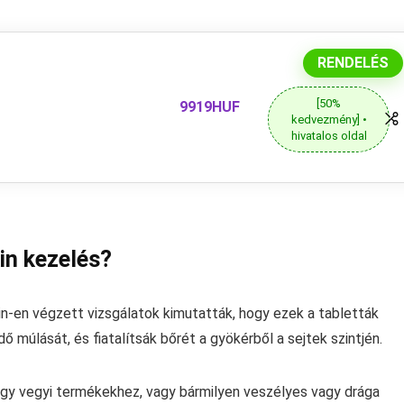
RENDELÉS
[50%
9919HUF
kedvezmény] •
hivatalos oldal
in kezelés?
kin-en végzett vizsgálatok kimutatták, hogy ezek a tabletták
 múlását, és fiatalítsák bőrét a gyökérből a sejtek szintjén.
 hogy vegyi termékekhez, vagy bármilyen veszélyes vagy drága