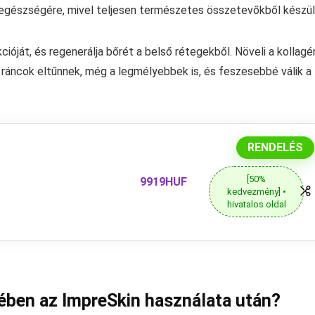
 egészségére, mivel teljesen természetes összetevőkből készül
kcióját, és regenerálja bőrét a belső rétegekből. Növeli a kollagé
áncok eltűnnek, még a legmélyebbek is, és feszesebbé válik a
RENDELÉS
[50%
9919HUF
kedvezmény] •
hivatalos oldal
stében az ImpreSkin használata után?