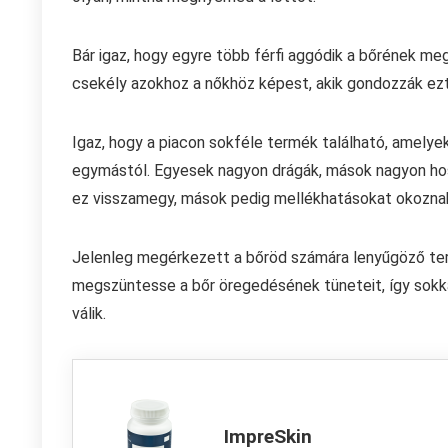
Bár igaz, hogy egyre több férfi aggódik a bőrének me
csekély azokhoz a nőkhöz képest, akik gondozzák ezt a
Igaz, hogy a piacon sokféle termék található, amelye
egymástól. Egyesek nagyon drágák, mások nagyon hossz
ez visszamegy, mások pedig mellékhatásokat okozna
Jelenleg megérkezett a bőröd számára lenyűgöző term
megszüntesse a bőr öregedésének tüneteit, így sokk
válik.
ImpreSkin