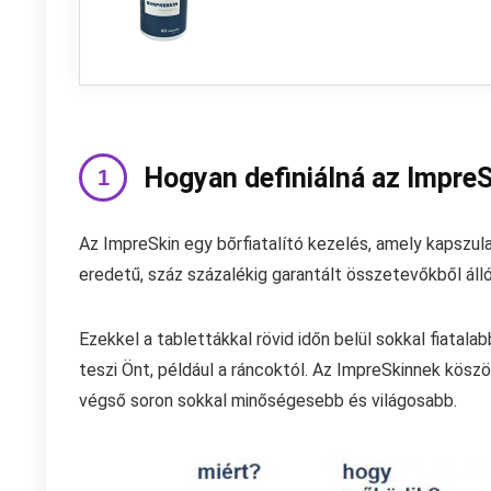
Hogyan definiálná az Impre
Az ImpreSkin egy bőrfiatalító kezelés, amely kapszul
eredetű, száz százalékig garantált összetevőkből álló
Ezekkel a tablettákkal rövid időn belül sokkal fiatal
teszi Önt, például a ráncoktól. Az ImpreSkinnek kösz
végső soron sokkal minőségesebb és világosabb.