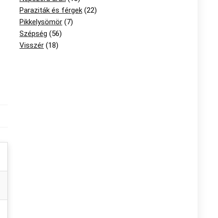
Paraziták és férgek
(22)
Pikkelysömör
(7)
Szépség
(56)
Visszér
(18)