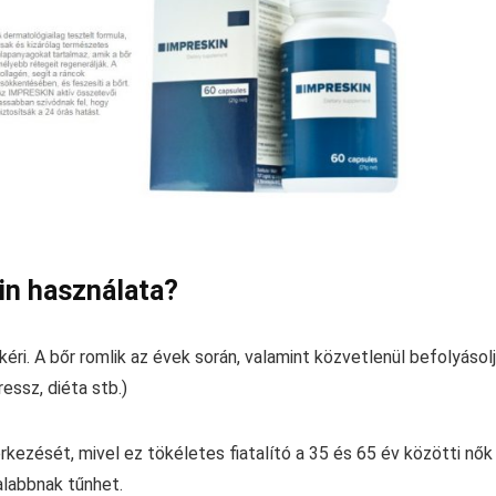
in használata?
kéri. A bőr romlik az évek során, valamint közvetlenül befolyásol
essz, diéta stb.)
rkezését, mivel ez tökéletes fiatalító a 35 és 65 év közötti nők
alabbnak tűnhet.