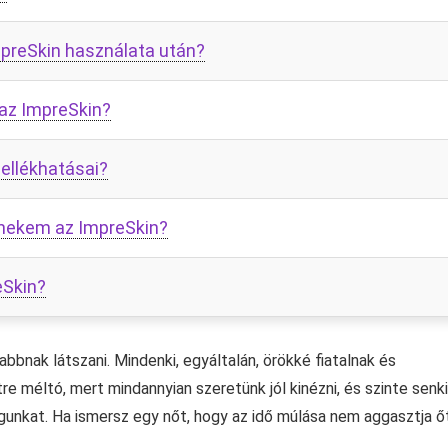
ImpreSkin használata után?
az ImpreSkin?
ellékhatásai?
 nekem az ImpreSkin?
eSkin?
labbnak látszani. Mindenki, egyáltalán, örökké fiatalnak és
re méltó, mert mindannyian szeretünk jól kinézni, és szinte senki
ságunkat. Ha ismersz egy nőt, hogy az idő múlása nem aggasztja ő