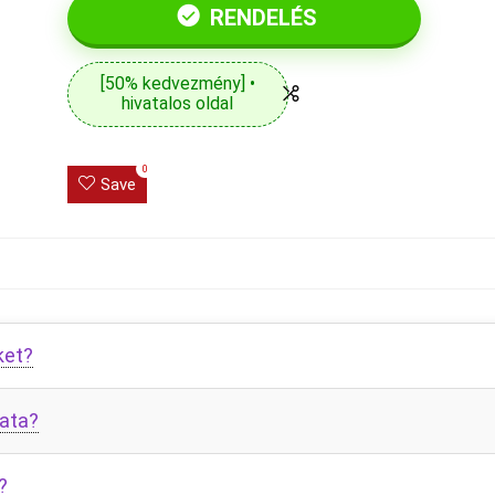
RENDELÉS
[50% kedvezmény] •
hivatalos oldal
0
Save
ket?
lata?
?