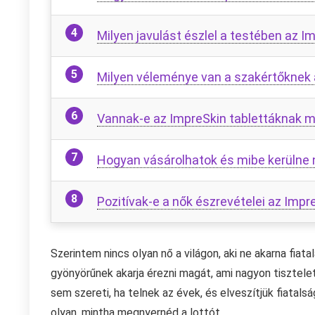
Milyen javulást észlel a testében az 
Milyen véleménye van a szakértőknek 
Vannak-e az ImpreSkin tablettáknak m
Hogyan vásárolhatok és mibe kerülne
Pozitívak-e a nők észrevételei az Impr
Szerintem nincs olyan nő a világon, aki ne akarna fiata
gyönyörűnek akarja érezni magát, ami nagyon tisztelet
sem szereti, ha telnek az évek, és elveszítjük fiatal
olyan, mintha megnyernéd a lottót.