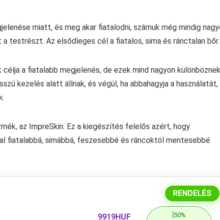
gjelenése miatt, és meg akar fiatalodni, számuk még mindig nag
 testrészt. Az elsődleges cél a fiatalos, sima és ránctalan bőr.
k célja a fiatalabb megjelenés, de ezek mind nagyon különbözne
ú kezelés alatt állnak, és végül, ha abbahagyja a használatát,
k.
ék, az ImpreSkin. Ez a kiegészítés felelős azért, hogy
al fiatalabbá, simábbá, feszesebbé és ráncoktól mentesebbé
RENDELÉS
[50%
9919HUF