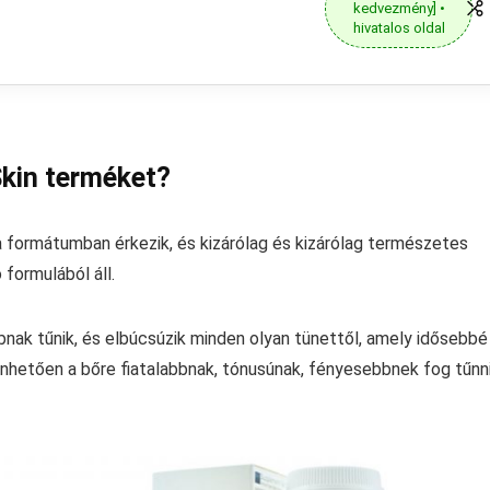
kedvezmény] •
hivatalos oldal
Skin terméket?
a formátumban érkezik, és kizárólag és kizárólag természetes
 formulából áll.
abbnak tűnik, és elbúcsúzik minden olyan tünettől, amely idősebbé
önhetően a bőre fiatalabbnak, tónusúnak, fényesebbnek fog tűnn