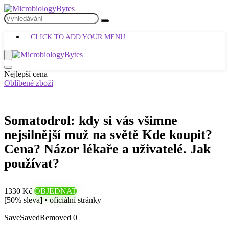
CLICK TO ADD YOUR MENU
Nejlepší cena
Oblíbené zboží
Somatodrol: kdy si vás všimne
nejsilnější muž na světě Kde koupit?
Cena? Názor lékaře a uživatelé. Jak
používat?
1330 Kč
OBJEDNAT
[50% sleva] • oficiální stránky
Save
Saved
Removed
0