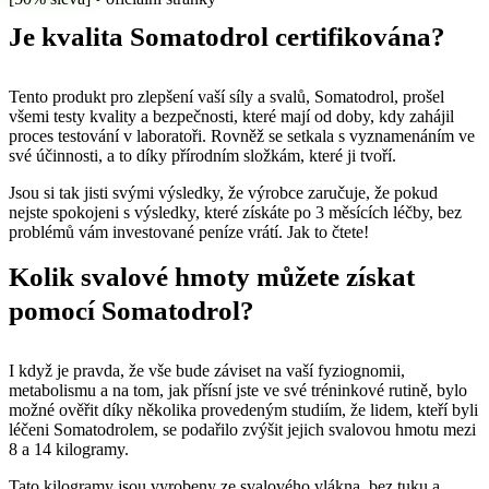
Je kvalita Somatodrol certifikována?
Tento produkt pro zlepšení vaší síly a svalů, Somatodrol, prošel
všemi testy kvality a bezpečnosti, které mají od doby, kdy zahájil
proces testování v laboratoři. Rovněž se setkala s vyznamenáním ve
své účinnosti, a to díky přírodním složkám, které ji tvoří.
Jsou si tak jisti svými výsledky, že výrobce zaručuje, že pokud
nejste spokojeni s výsledky, které získáte po 3 měsících léčby, bez
problémů vám investované peníze vrátí. Jak to čtete!
Kolik svalové hmoty můžete získat
pomocí Somatodrol?
I když je pravda, že vše bude záviset na vaší fyziognomii,
metabolismu a na tom, jak přísní jste ve své tréninkové rutině, bylo
možné ověřit díky několika provedeným studiím, že lidem, kteří byli
léčeni Somatodrolem, se podařilo zvýšit jejich svalovou hmotu mezi
8 a 14 kilogramy.
Tato kilogramy jsou vyrobeny ze svalového vlákna, bez tuku a