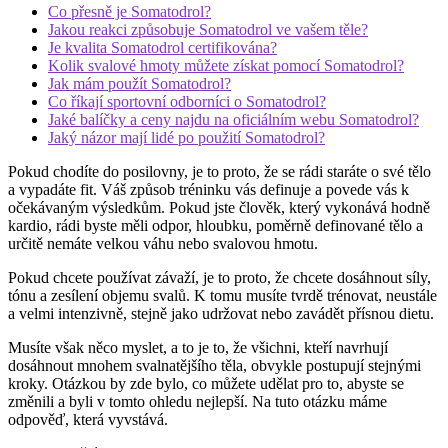
Co přesně je Somatodrol?
Jakou reakci způsobuje Somatodrol ve vašem těle?
Je kvalita Somatodrol certifikována?
Kolik svalové hmoty můžete získat pomocí Somatodrol?
Jak mám použít Somatodrol?
Co říkají sportovní odborníci o Somatodrol?
Jaké balíčky a ceny najdu na oficiálním webu Somatodrol?
Jaký názor mají lidé po použití Somatodrol?
Pokud chodíte do posilovny, je to proto, že se rádi staráte o své tělo
a vypadáte fit. Váš způsob tréninku vás definuje a povede vás k
očekávaným výsledkům. Pokud jste člověk, který vykonává hodně
kardio, rádi byste měli odpor, hloubku, poměrně definované tělo a
určitě nemáte velkou váhu nebo svalovou hmotu.
Pokud chcete používat závaží, je to proto, že chcete dosáhnout síly,
tónu a zesílení objemu svalů. K tomu musíte tvrdě trénovat, neustále
a velmi intenzivně, stejně jako udržovat nebo zavádět přísnou dietu.
Musíte však něco myslet, a to je to, že všichni, kteří navrhují
dosáhnout mnohem svalnatějšího těla, obvykle postupují stejnými
kroky. Otázkou by zde bylo, co můžete udělat pro to, abyste se
změnili a byli v tomto ohledu nejlepší. Na tuto otázku máme
odpověď, která vyvstává.