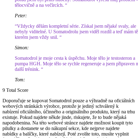
tělocvičně a na večírcích. “
Peter:
“Vždycky dělám kompletní série. Získal jsem nějaké svaly, ale
nebyly viditelné. U Somatodrolu jsem viděl rozdíl a teď mám tě
kterém jsem vždy snil. “
Simon:
Somatodrol je moje cesta k úspěchu. Moje tělo je testosteron a
pumpa HGH. Moje tělo se rychle regeneruje a jsem připraven 
další trénink. “
Tom:
9
Total Score
Doporučuje se kupovat Somatodrol pouze a výhradně na oficiálních
webových stránkách výrobce, protože je jediný schválený k
nabízení oficiálního, účinného a originálního produktu, který na trhu
existuje. Pokud najdete někde jinde, riskujete, že to bude nějaká
napodobenina. Na této webové stránce najdete možnost koupit tyto
pilulky a dostanete se do nákupní sekce, kde nejprve najdete
nabídky a balíčky, které nabízejí. Poté zvolíte toto, musíte vyplnit