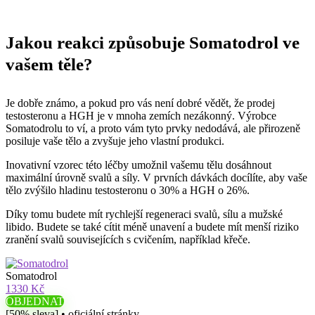
Jakou reakci způsobuje Somatodrol ve
vašem těle?
Je dobře známo, a pokud pro vás není dobré vědět, že prodej
testosteronu a HGH je v mnoha zemích nezákonný. Výrobce
Somatodrolu to ví, a proto vám tyto prvky nedodává, ale přirozeně
posiluje vaše tělo a zvyšuje jeho vlastní produkci.
Inovativní vzorec této léčby umožnil vašemu tělu dosáhnout
maximální úrovně svalů a síly. V prvních dávkách docílíte, aby vaše
tělo zvýšilo hladinu testosteronu o 30% a HGH o 26%.
Díky tomu budete mít rychlejší regeneraci svalů, sílu a mužské
libido. Budete se také cítit méně unavení a budete mít menší riziko
zranění svalů souvisejících s cvičením, například křeče.
Somatodrol
1330 Kč
OBJEDNAT
[50% sleva] • oficiální stránky