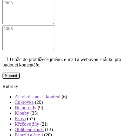
Uložit do prohlížeče jméno, e-mail a webovou stránku pro
budoucí komentáře.
Rubriky
Alkoholismus a kouření
(6)
Cukrovka
(20)
Hemoroidy
(9)
Klouby
(35)
Krása
(57)
Křečové žíly
(21)
Oblíbené zboží
(13)
Paraziti a červi
(20)