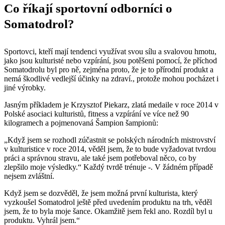
Co říkají sportovní odborníci o
Somatodrol?
Sportovci, kteří mají tendenci využívat svou sílu a svalovou hmotu,
jako jsou kulturisté nebo vzpírání, jsou potěšeni pomocí, že příchod
Somatodrolu byl pro ně, zejména proto, že je to přírodní produkt a
nemá škodlivé vedlejší účinky na zdraví., protože mohou pocházet i
jiné výrobky.
Jasným příkladem je Krzysztof Piekarz, zlatá medaile v roce 2014 v
Polské asociaci kulturistů, fitness a vzpírání ve více než 90
kilogramech a pojmenovaná Šampion šampionů:
„Když jsem se rozhodl zúčastnit se polských národních mistrovství
v kulturistice v roce 2014, věděl jsem, že to bude vyžadovat tvrdou
práci a správnou stravu, ale také jsem potřeboval něco, co by
zlepšilo moje výsledky.“ Každý tvrdě trénuje -. V žádném případě
nejsem zvláštní.
Když jsem se dozvěděl, že jsem možná první kulturista, který
vyzkoušel Somatodrol ještě před uvedením produktu na trh, věděl
jsem, že to byla moje šance. Okamžitě jsem řekl ano. Rozdíl byl u
produktu. Vyhrál jsem.“