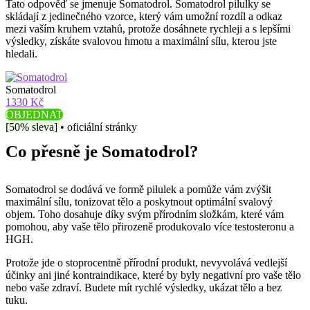
Tato odpověď se jmenuje Somatodrol. Somatodrol pilulky se
skládají z jedinečného vzorce, který vám umožní rozdíl a odkaz
mezi vaším kruhem vztahů, protože dosáhnete rychleji a s lepšími
výsledky, získáte svalovou hmotu a maximální sílu, kterou jste
hledali.
Somatodrol
1330 Kč
OBJEDNAT
[50% sleva] • oficiální stránky
Co přesně je Somatodrol?
Somatodrol se dodává ve formě pilulek a pomůže vám zvýšit
maximální sílu, tonizovat tělo a poskytnout optimální svalový
objem. Toho dosahuje díky svým přírodním složkám, které vám
pomohou, aby vaše tělo přirozeně produkovalo více testosteronu a
HGH.
Protože jde o stoprocentně přírodní produkt, nevyvolává vedlejší
účinky ani jiné kontraindikace, které by byly negativní pro vaše tělo
nebo vaše zdraví. Budete mít rychlé výsledky, ukázat tělo a bez
tuku.