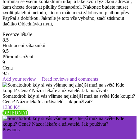
formulář se všemi kontaktními údaji a také svou fyzickou adresou,
kam chcete dostávat pilulky Somatodrol. Nakonec budete muset
zvolit platební metodu, kterou máte mezi zálohovou platbou přes
PayPal a dobírkou. Jakmile je toto vše vybráno, stačí stisknout
tlačítko Objednávka nyní,
Recenze lékaře
8.5
Hodnocení zákazníků
9.5
Přírodní složení
9
Cena
9.5
Add your review
|
Read reviews and comments
Somatodrol: kdy si vás všimne nejsilnější muž na světě Kde koupit?
Cena? Názor lékaře a uživatelé. Jak používat?
1330 Kč
OBJEDNAT
Previous