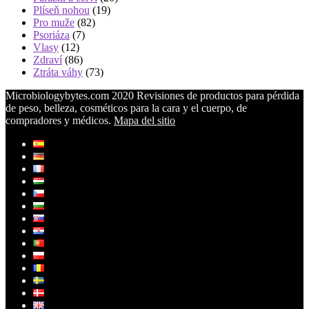
Plíseň nohou
(19)
Pro muže
(82)
Psoriáza
(7)
Vlasy
(12)
Zdraví
(86)
Ztráta váhy
(73)
Microbiologybytes.com 2020 Revisiones de productos para pérdida
de peso, belleza, cosméticos para la cara y el cuerpo, de
compradores y médicos.
Mapa del sitio