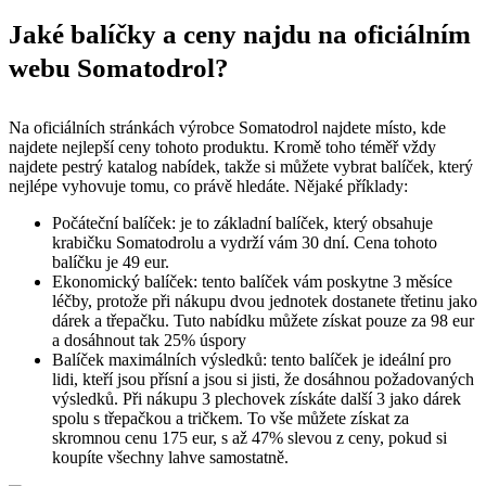
Jaké balíčky a ceny najdu na oficiálním
webu Somatodrol?
Na oficiálních stránkách výrobce Somatodrol najdete místo, kde
najdete nejlepší ceny tohoto produktu. Kromě toho téměř vždy
najdete pestrý katalog nabídek, takže si můžete vybrat balíček, který
nejlépe vyhovuje tomu, co právě hledáte. Nějaké příklady:
Počáteční balíček: je to základní balíček, který obsahuje
krabičku Somatodrolu a vydrží vám 30 dní. Cena tohoto
balíčku je 49 eur.
Ekonomický balíček: tento balíček vám poskytne 3 měsíce
léčby, protože při nákupu dvou jednotek dostanete třetinu jako
dárek a třepačku. Tuto nabídku můžete získat pouze za 98 eur
a dosáhnout tak 25% úspory
Balíček maximálních výsledků: tento balíček je ideální pro
lidi, kteří jsou přísní a jsou si jisti, že dosáhnou požadovaných
výsledků. Při nákupu 3 plechovek získáte další 3 jako dárek
spolu s třepačkou a tričkem. To vše můžete získat za
skromnou cenu 175 eur, s až 47% slevou z ceny, pokud si
koupíte všechny lahve samostatně.