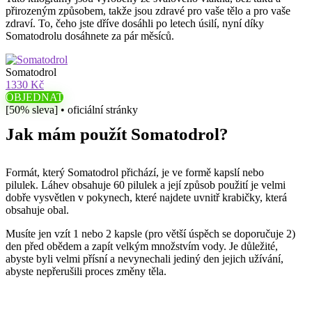
přirozeným způsobem, takže jsou zdravé pro vaše tělo a pro vaše
zdraví. To, čeho jste dříve dosáhli po letech úsilí, nyní díky
Somatodrolu dosáhnete za pár měsíců.
Somatodrol
1330 Kč
OBJEDNAT
[50% sleva] • oficiální stránky
Jak mám použít Somatodrol?
Formát, který Somatodrol přichází, je ve formě kapslí nebo
pilulek. Láhev obsahuje 60 pilulek a její způsob použití je velmi
dobře vysvětlen v pokynech, které najdete uvnitř krabičky, která
obsahuje obal.
Musíte jen vzít 1 nebo 2 kapsle (pro větší úspěch se doporučuje 2)
den před obědem a zapít velkým množstvím vody. Je důležité,
abyste byli velmi přísní a nevynechali jediný den jejich užívání,
abyste nepřerušili proces změny těla.