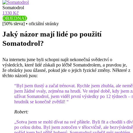
Somatodrol
1330 Kč
OBJEDNAT
[50% sleva] • oficiální stránky
Jaký názor mají lidé po použití
Somatodrol?
Na internetu jsme byli schopni najít nekonečná svědectví o
výsledcích, které lidé získali po léčbě Somatodrolem, a pravdou je,
že obrázky jsou úžasné, pokud jde o jejich fyzické změny. Některé z
těchto názorů jsou:
“Byl jsem tlustý a začal trénovat. Rychle jsem zhubla, ale nemě
jsem žádné svaly, zejména na hrudi. Ve stejné době, kdy jsem z
užívat Somatodrol, jsem viděl první výsledky po 12 týdnech – 
hrudník se konečně zvětšil! “
Robert:
„Sotva jsem se mohl dívat na své přátele. Byli fit a chodili s dí
po celou dobu. Byl jsem zotročen v tělocvičně, ale bezvýsledně
pořád jsem byl příliš hubený. Somatodrol vyřešil můj problém 