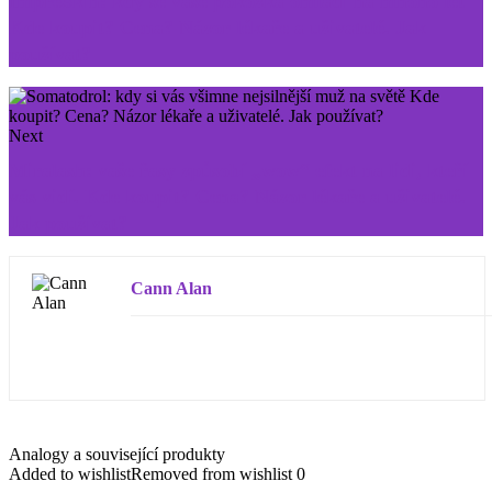
ImpreSkin: kdy se vaše pokožka omladí na mnoho let
Kde koupit? Cena? Názor lékaře a uživatelé. Jak
používat?
Next
Miralash: vaše řasy způsobí „wow“ efekt na lidi, kteří
vás vidí. Kde koupit? Cena? Názor lékaře a uživatelé.
Jak používat?
Cann Alan
Analogy a související produkty
Added to wishlist
Removed from wishlist
0