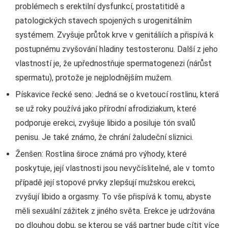
problémech s erektilní dysfunkcí, prostatitidě a
patologických stavech spojených s urogenitálním
systémem. Zvyšuje průtok krve v genitáliích a přispívá k
postupnému zvyšování hladiny testosteronu. Další z jeho
vlastností je, že upřednostňuje spermatogenezi (nárůst
spermatu), protože je nejplodnějším mužem.
Pískavice řecké seno: Jedná se o kvetoucí rostlinu, která
se už roky používá jako přírodní afrodiziakum, které
podporuje erekci, zvyšuje libido a posiluje tón svalů
penisu. Je také známo, že chrání žaludeční sliznici.
Ženšen: Rostlina široce známá pro výhody, které
poskytuje, její vlastnosti jsou nevyčíslitelné, ale v tomto
případě její stopové prvky zlepšují mužskou erekci,
zvyšují libido a orgasmy. To vše přispívá k tomu, abyste
měli sexuální zážitek z jiného světa. Erekce je udržována
po dlouhou dobu, se kterou se váš partner bude cítit více