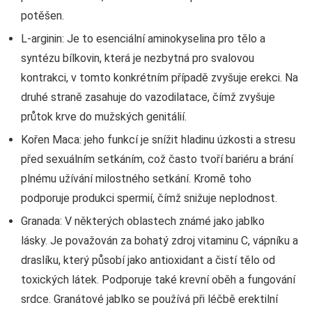
potěšen.
L-arginin: Je to esenciální aminokyselina pro tělo a
syntézu bílkovin, která je nezbytná pro svalovou
kontrakci, v tomto konkrétním případě zvyšuje erekci. Na
druhé straně zasahuje do vazodilatace, čímž zvyšuje
průtok krve do mužských genitálií.
Kořen Maca: jeho funkcí je snížit hladinu úzkosti a stresu
před sexuálním setkáním, což často tvoří bariéru a brání
plnému užívání milostného setkání. Kromě toho
podporuje produkci spermií, čímž snižuje neplodnost.
Granada: V některých oblastech známé jako jablko
lásky. Je považován za bohatý zdroj vitaminu C, vápníku a
draslíku, který působí jako antioxidant a čistí tělo od
toxických látek. Podporuje také krevní oběh a fungování
srdce. Granátové jablko se používá při léčbě erektilní