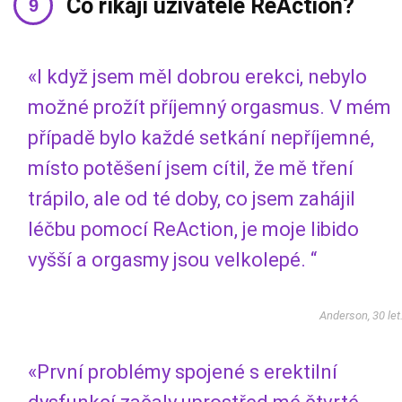
Co říkají uživatelé ReAction?
«I když jsem měl dobrou erekci, nebylo
možné prožít příjemný orgasmus. V mém
případě bylo každé setkání nepříjemné,
místo potěšení jsem cítil, že mě tření
trápilo, ale od té doby, co jsem zahájil
léčbu pomocí ReAction, je moje libido
vyšší a orgasmy jsou velkolepé. “
Anderson, 30 let
«První problémy spojené s erektilní