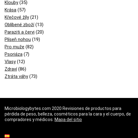
Klouby
(35)
Krása
(57)
Křečové žíly
(21)
Oblíbené zboží
(13)
Paraziti a červi
(20)
Plíseň nohou
(19)
Pro muže
(82)
Psoriáza
(7)
Vlasy
(12)
Zdraví
(86)
Ztráta váhy
(73)
Microbiologybytes.com 2020 Revisiones de productos para
pérdida de peso, belleza, cosméticos para la cara y el cuerpo, de
compradores y médicos.
Mapa del sitio