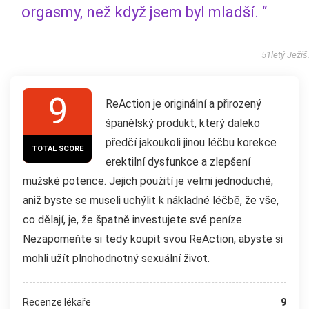
orgasmy, než když jsem byl mladší. “
51letý Ježíš
9
ReAction je originální a přirozený
španělský produkt, který daleko
předčí jakoukoli jinou léčbu korekce
TOTAL SCORE
erektilní dysfunkce a zlepšení
mužské potence. Jejich použití je velmi jednoduché,
aniž byste se museli uchýlit k nákladné léčbě, že vše,
co dělají, je, že špatně investujete své peníze.
Nezapomeňte si tedy koupit svou ReAction, abyste si
mohli užít plnohodnotný sexuální život.
Recenze lékaře
9