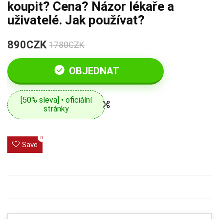
koupit? Cena? Názor lékaře a
uživatelé. Jak používat?
890CZK
1780CZK
OBJEDNAT
[50% sleva] • oficiální
stránky
0
Save