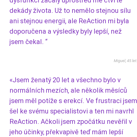
dysfunkcí začaly uprostřed mé čtvrté
dekády života. Už to nemělo stejnou sílu
ani stejnou energii, ale ReAction mi byla
doporučena a výsledky byly lepší, než
jsem čekal. “
Miguel, 45 let
«Jsem ženatý 20 let a všechno bylo v
normálních mezích, ale několik měsíců
jsem měl potíže s erekcí. Ve frustraci jse
šel ke svému specialistovi a ten mi navrhl
ReAction. Ačkoli jsem zpočátku nevěřil v
jeho účinky, překvapivě teď mám lepší