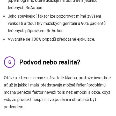
(spermogram), které ukazuje nárůst u 89% jedinců
léčených ReAction.
Jako související faktor lze pozorovat mírné zvýšení
velikosti a tloušťky mužských genitálií u 90% pacientů
léčených přípravkem ReAction.
Vyvarujte se 100% případů předčasné ejakulace.
Podvod nebo realita?
Otázka, kterou si mnozí uživatelé kladou, protože investice,
ať už je jakkoli malá, představuje možné řešení problému,
možná peněžní faktor neváží tolik než emoční složka, když
vidí, že produkt nesplnil své poslání a obrátil se být
podvodem.