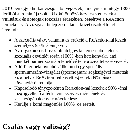
2019-ben egy klinikai vizsgálatot végeztek, amelynek mintegy 1300
férfiból álló mintája volt, akik különböző kezeléseken estek át
virilitásuk és libidójuk fokozása érdekében, beleértve a ReAction
terméket is. A vizsgálat befejezése után a következőket lehet
levonni:
A szexuális vágy, valamint az erekció a ReAction-nal kezelt
személyek 95% -ában javul.
Az orgazmusok hosszabb ideig és kellemesebben élnek
szexuális együttlét során (100% -ban hatékonyak), ami
mindkét partner számára lehetővé tette a szex teljes élvezetét.
A férfi termékenyebbé válik, amit egy speciális
spermiumszám-vizsgálat (spermogram) segítségével mutattak
ki, amely a ReAction-nal kezelt egyének 89% -ának
növekedését mutatja.
Kapcsolódó tényezőként a ReAction-nal kezeltek 90% -ánál
megfigyelhető a férfi nemi szervek méretének és
vastagságának enyhe növekedése.
Kerülje a korai magömlés 100% -os eseteit.
Csalás vagy valóság?