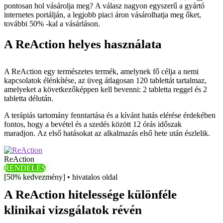
pontosan hol vásárolja meg? A válasz nagyon egyszerű a gyártó
internetes portálján, a legjobb piaci áron vásárolhatja meg őket,
további 50% -kal a vásárláson.
A ReAction helyes használata
A ReAction egy természetes termék, amelynek fő célja a nemi
kapcsolatok élénkítése, az üveg átlagosan 120 tablettát tartalmaz,
amelyeket a következőképpen kell bevenni: 2 tabletta reggel és 2
tabletta délután.
A terápiás tartomány fenntartása és a kívánt hatás elérése érdekében
fontos, hogy a bevétel és a szedés között 12 órás időszak
maradjon. Az első hatásokat az alkalmazás első hete után észlelik.
ReAction
RENDELÉS
[50% kedvezmény] • hivatalos oldal
A ReAction hitelessége különféle
klinikai vizsgálatok révén