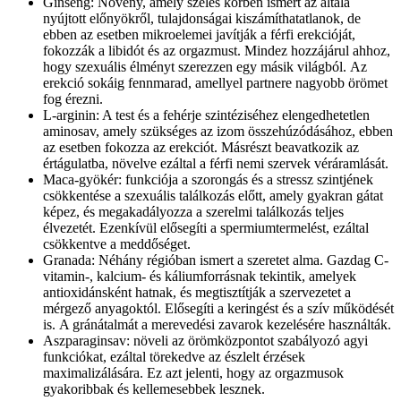
Ginseng: Növény, amely széles körben ismert az általa
nyújtott előnyökről, tulajdonságai kiszámíthatatlanok, de
ebben az esetben mikroelemei javítják a férfi erekcióját,
fokozzák a libidót és az orgazmust. Mindez hozzájárul ahhoz,
hogy szexuális élményt szerezzen egy másik világból. Az
erekció sokáig fennmarad, amellyel partnere nagyobb örömet
fog érezni.
L-arginin: A test és a fehérje szintéziséhez elengedhetetlen
aminosav, amely szükséges az izom összehúzódásához, ebben
az esetben fokozza az erekciót. Másrészt beavatkozik az
értágulatba, növelve ezáltal a férfi nemi szervek véráramlását.
Maca-gyökér: funkciója a szorongás és a stressz szintjének
csökkentése a szexuális találkozás előtt, amely gyakran gátat
képez, és megakadályozza a szerelmi találkozás teljes
élvezetét. Ezenkívül elősegíti a spermiumtermelést, ezáltal
csökkentve a meddőséget.
Granada: Néhány régióban ismert a szeretet alma. Gazdag C-
vitamin-, kalcium- és káliumforrásnak tekintik, amelyek
antioxidánsként hatnak, és megtisztítják a szervezetet a
mérgező anyagoktól. Elősegíti a keringést és a szív működését
is. A gránátalmát a merevedési zavarok kezelésére használták.
Aszparaginsav: növeli az örömközpontot szabályozó agyi
funkciókat, ezáltal törekedve az észlelt érzések
maximalizálására. Ez azt jelenti, hogy az orgazmusok
gyakoribbak és kellemesebbek lesznek.