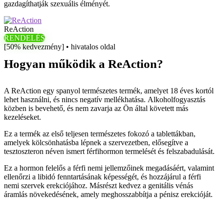
gazdagíthatják szexuális élményét.
ReAction
RENDELÉS
[50% kedvezmény] • hivatalos oldal
Hogyan működik a ReAction?
A ReAction egy spanyol természetes termék, amelyet 18 éves kortól
lehet használni, és nincs negatív mellékhatása. Alkoholfogyasztás
közben is bevehető, és nem zavarja az Ön által követett más
kezeléseket.
Ez a termék az első teljesen természetes fokozó a tablettákban,
amelyek kölcsönhatásba lépnek a szervezetben, elősegítve a
tesztoszteron néven ismert férfihormon termelését és felszabadulását.
Ez a hormon felelős a férfi nemi jellemzőinek megadásáért, valamint
ellenőrzi a libidó fenntartásának képességét, és hozzájárul a férfi
nemi szervek erekciójához. Másrészt kedvez a genitális vénás
áramlás növekedésének, amely meghosszabbítja a pénisz erekcióját.