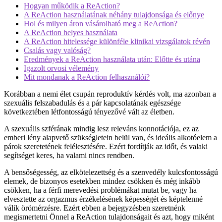
Hogyan működik a ReAction?
A ReAction használatának néhány tulajdonsága és előnye
Hol és milyen áron vásárolható meg a ReAction?
A ReAction helyes használata
A ReAction hitelessége különféle klinikai vizsgálatok révén
Csalás vagy valóság?
Eredmények a ReAction használata után: Előtte és utána
Igazolt orvosi vélemény
Mit mondanak a ReAction felhasználói?
Korábban a nemi élet csupán reproduktív kérdés volt, ma azonban a
szexuális felszabadulás és a pár kapcsolatának egészsége
következtében létfontosságú tényezővé vált az életben.
A szexuális szférának mindig lesz releváns konnotációja, ez az
emberi lény alapvető szükségletein belül van, és ideális alkotóelem a
párok szeretetének felélesztésére. Ezért fordítják az időt, és valaki
segítséget keres, ha valami nincs rendben.
A bensőségesség, az elkötelezettség és a szenvedély kulcsfontosságú
elemek, de bizonyos esetekben mindez csökken és még inkább
csökken, ha a férfi merevedési problémákat mutat be, vagy ha
elvesztette az orgazmus érzékelésének képességét és képtelenné
válik örömérzésre. Ezért ebben a bejegyzésben szeretnénk
megismertetni Önnel a ReAction tulajdonságait és azt, hogy miként