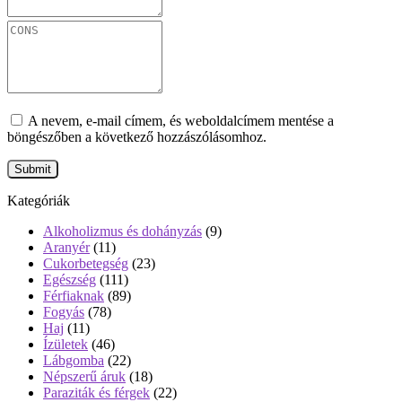
A nevem, e-mail címem, és weboldalcímem mentése a
böngészőben a következő hozzászólásomhoz.
Kategóriák
Alkoholizmus és dohányzás
(9)
Aranyér
(11)
Cukorbetegség
(23)
Egészség
(111)
Férfiaknak
(89)
Fogyás
(78)
Haj
(11)
Ízületek
(46)
Lábgomba
(22)
Népszerű áruk
(18)
Paraziták és férgek
(22)