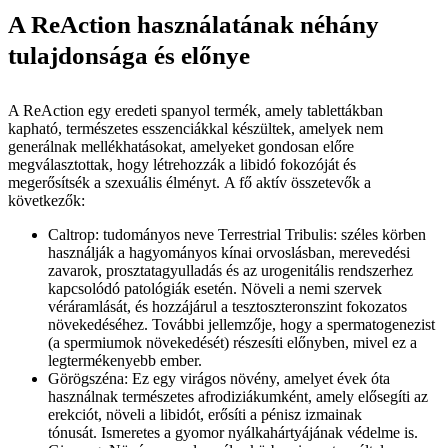
A ReAction használatának néhány
tulajdonsága és előnye
A ReAction egy eredeti spanyol termék, amely tablettákban
kapható, természetes esszenciákkal készültek, amelyek nem
generálnak mellékhatásokat, amelyeket gondosan előre
megválasztottak, hogy létrehozzák a libidó fokozóját és
megerősítsék a szexuális élményt. A fő aktív összetevők a
következők:
Caltrop: tudományos neve Terrestrial Tribulis: széles körben
használják a hagyományos kínai orvoslásban, merevedési
zavarok, prosztatagyulladás és az urogenitális rendszerhez
kapcsolódó patológiák esetén. Növeli a nemi szervek
véráramlását, és hozzájárul a tesztoszteronszint fokozatos
növekedéséhez. További jellemzője, hogy a spermatogenezist
(a spermiumok növekedését) részesíti előnyben, mivel ez a
legtermékenyebb ember.
Görögszéna: Ez egy virágos növény, amelyet évek óta
használnak természetes afrodiziákumként, amely elősegíti az
erekciót, növeli a libidót, erősíti a pénisz izmainak
tónusát. Ismeretes a gyomor nyálkahártyájának védelme is.