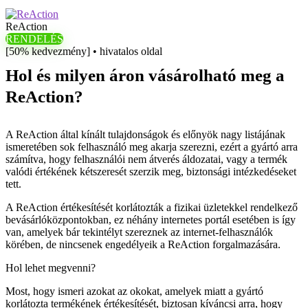
ReAction
RENDELÉS
[50% kedvezmény] • hivatalos oldal
Hol és milyen áron vásárolható meg a
ReAction?
A ReAction által kínált tulajdonságok és előnyök nagy listájának
ismeretében sok felhasználó meg akarja szerezni, ezért a gyártó arra
számítva, hogy felhasználói nem átverés áldozatai, vagy a termék
valódi értékének kétszeresét szerzik meg, biztonsági intézkedéseket
tett.
A ReAction értékesítését korlátozták a fizikai üzletekkel rendelkező
bevásárlóközpontokban, ez néhány internetes portál esetében is így
van, amelyek bár tekintélyt szereznek az internet-felhasználók
körében, de nincsenek engedélyeik a ReAction forgalmazására.
Hol lehet megvenni?
Most, hogy ismeri azokat az okokat, amelyek miatt a gyártó
korlátozta termékének értékesítését, biztosan kíváncsi arra, hogy