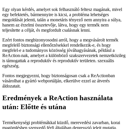
Egy olyan kérdés, amelyet sok felhasználó feltesz magának, mivel
egy befektetés, bármennyire is kicsi, a probléma lehetséges
megoldását jelenti, talán a monetáris tényező nem annyira a súlya,
hanem az érzelmi összetevője, látva, hogy egy termék nem
teljesítette a célját, és megfordult csalásnak lenni.
Ezért fontos megbizonyosodni arról, hogy a megvásárolt termék
megfelelő biztonsági ellenőrzésekkel rendelkezik-e, és hogy
megfelel-e a tudományos közösség jóváhagyásának, például a
ReAction-nak, amelyet a különböző szakszervezetek nemzetközileg
is támogattak a reproduktív és reproduktív területen. szexuális
egészség.
Fontos megjegyezni, hogy biztonságosan csak a ReActionban
vásárolhat a gyártó webportálján, elkerülve ezzel az átverés
áldozatait.
Eredmények a ReAction használata
után: Előtte és utána
Termékenységi problémákkal küzdő, merevedési zavarban, korai
magömlésben szenvedő férfi általában depresszió jeleit mutatja,