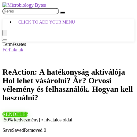
CLICK TO ADD YOUR MENU
Természetes
Férfiaknak
ReAction: A hatékonyság aktiválója
Hol lehet vásárolni? Ár? Orvosi
vélemény és felhasználók. Hogyan kell
használni?
RENDELÉS
[50% kedvezmény] • hivatalos oldal
Save
Saved
Removed
0