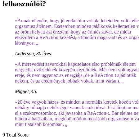
felhasználói?
«Annak ellenére, hogy jó erekcióim voltak, lehetetlen volt kell
orgazmust átélnem. Esetemben minden találkozás kellemetlen v
az öröm helyett azt éreztem, hogy az érintés zavar, de mióta
elkezdtem a ReAction kezelést, a libidóm magasabb és az org
látványos. „
Anderson, 30 éves.
«A merevedési zavarokkal kapcsolatos első problémák életem
negyedik évtizedének közepén kezdődtek. Már nem volt ugyan
ereje, és nem ugyanaz az energiája, de a ReAction-t ajánlották
nekem, és az eredmények jobbak voltak, mint vártam. „
Miguel, 45.
«20 éve vagyok házas, és minden a normális keretek között volt
néhány hónapja nehézségei vannak erekcióval. Csalódottan m
el a szakorvosomhoz, aki javasolta a ReAction-t. Bár eleinte n
hittem a hatásaiban, meglepő módon most jobb orgazmusom va
mint fiatalabb koromban. „
9
Total Score