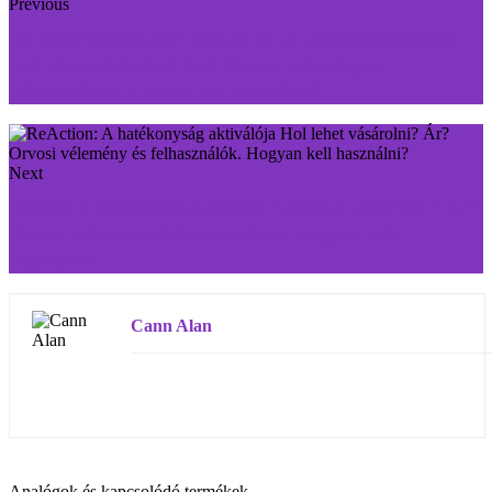
Previous
ALKOZERON: segít leküzdeni az alkoholfüggőséget
Hol lehet vásárolni? Ár? Orvosi vélemény és
felhasználók. Hogyan kell használni?
Next
Deeper: a kellemesebb szexért Hol lehet vásárolni? Ár?
Orvosi vélemény és felhasználók. Hogyan kell
használni?
Cann Alan
Analógok és kapcsolódó termékek