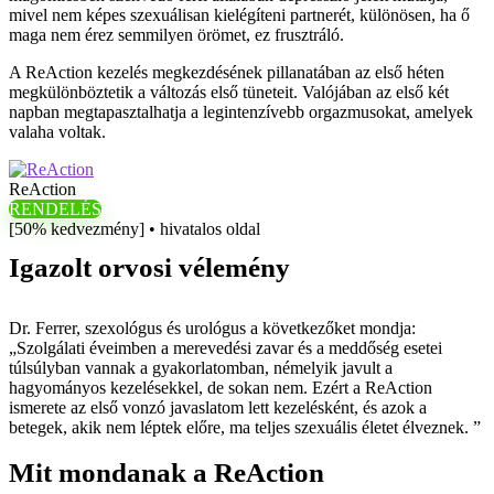
mivel nem képes szexuálisan kielégíteni partnerét, különösen, ha ő
maga nem érez semmilyen örömet, ez frusztráló.
A ReAction kezelés megkezdésének pillanatában az első héten
megkülönböztetik a változás első tüneteit. Valójában az első két
napban megtapasztalhatja a legintenzívebb orgazmusokat, amelyek
valaha voltak.
ReAction
RENDELÉS
[50% kedvezmény] • hivatalos oldal
Igazolt orvosi vélemény
Dr. Ferrer, szexológus és urológus a következőket mondja:
„Szolgálati éveimben a merevedési zavar és a meddőség esetei
túlsúlyban vannak a gyakorlatomban, némelyik javult a
hagyományos kezelésekkel, de sokan nem. Ezért a ReAction
ismerete az első vonzó javaslatom lett kezelésként, és azok a
betegek, akik nem léptek előre, ma teljes szexuális életet élveznek. ”
Mit mondanak a ReAction