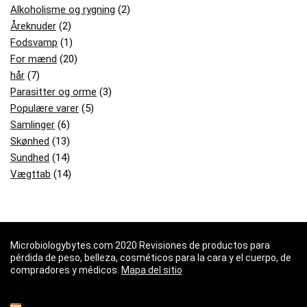
Alkoholisme og rygning
(2)
Åreknuder
(2)
Fodsvamp
(1)
For mænd
(20)
hår
(7)
Parasitter og orme
(3)
Populære varer
(5)
Samlinger
(6)
Skønhed
(13)
Sundhed
(14)
Vægttab
(14)
Microbiologybytes.com 2020 Revisiones de productos para
pérdida de peso, belleza, cosméticos para la cara y el cuerpo, de
compradores y médicos.
Mapa del sitio