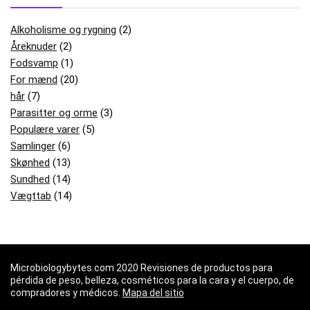
Alkoholisme og rygning
(2)
Åreknuder
(2)
Fodsvamp
(1)
For mænd
(20)
hår
(7)
Parasitter og orme
(3)
Populære varer
(5)
Samlinger
(6)
Skønhed
(13)
Sundhed
(14)
Vægttab
(14)
Microbiologybytes.com 2020 Revisiones de productos para
pérdida de peso, belleza, cosméticos para la cara y el cuerpo, de
compradores y médicos.
Mapa del sitio