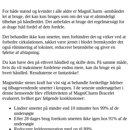
For både mænd og kvinder i alle aldre er MagniCharm -armbåndet
let at bruge, det kan kun bruges som om det var et almindeligt
tilbehør på håndleddet. Det anbefales at bruge det regelmæssigt for
at drage fuld fordel af dets fordele.
Det behandler ikke kun smerter, men forhindrer det og virker ved at
forbedre cirkulationen, takket være jernet i blodet fremskynder det
også eliminering af toksiner, reducerer betændelse og giver en
følelse af afslapning.
Du kan bære den på ethvert håndled og skifte dem. På samme måde,
hvis du vil maksimere fordelene endnu mere, kan du bruge en på
hvert håndled. Resultaterne er fantastiske!
Magnetiske stenes kraft har vist sig at behandle forskellige lidelser
og tilbagevendende smerter i kroppen. I de seneste undersøgelser i
denne henseende blev effektiviteten af ​​MagniCharm Bracelet
evalueret, hvilket gav følgende konklusioner:
Lindrer smerter på mindre end 10 minutter hos 99% af de
undersøgte
Efter 28 dages brug forekom smerten ikke igen hos 91% af de
undersøgte
Reducerer leddegeneration med op til 89%