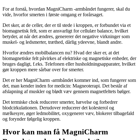
For at forstå, hvordan MagniCharm -armbåndet fungerer, skal du
vide, hvorfor smerten i første omgang er forårsaget.
Det sker, at de celler, der er til stede i kroppen, er forbundet via et
biomagnetisk felt, som er ansvarligt for cellulær balance, hvilket
betyder, at når det ændres, genererer det negative virkninger som
muskel- og ledsmerter, træthed, dårlig ydeevne, blandt andre.
Hvorfor ændres mobilbalancen nu? Hvad der sker er, at det
biomagnetiske felt påvirkes af elektriske og magnetiske enheder, der
bruges dagligt, f.eks. Telefonen eller husholdningsapparater, hvilket
gør kroppen mere sårbar over for smerter.
Det er her MagniCharm -armbåndet kommer ind, som fungerer som
det, man kender inden for medicin: Magneoterapi. Det består af
afslapning af muskler og blødt væv gennem magnetfeltets bølger.
Det termiske chok reducerer smerter, hævelse og forbedrer
blodcirkulationen. Derudover reducerer det kolesterol og
mælkesyre, øger ledmobilitet, oxygenerer væv, blokerer tilbagefald
og forynder følgelig kroppen.
Hvor kan man få MagniCharm