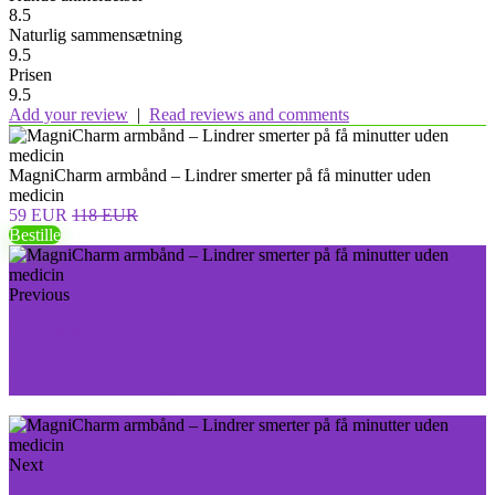
8.5
Naturlig sammensætning
9.5
Prisen
9.5
Add your review
|
Read reviews and comments
MagniCharm armbånd – Lindrer smerter på få minutter uden
medicin
59 EUR
118 EUR
Bestille
Previous
KNEE ACTIVE PLUS - pris, hvor man kan købe,
dårlige og gode anmeldelser fra læger og kunder,
hvordan man bruger
Next