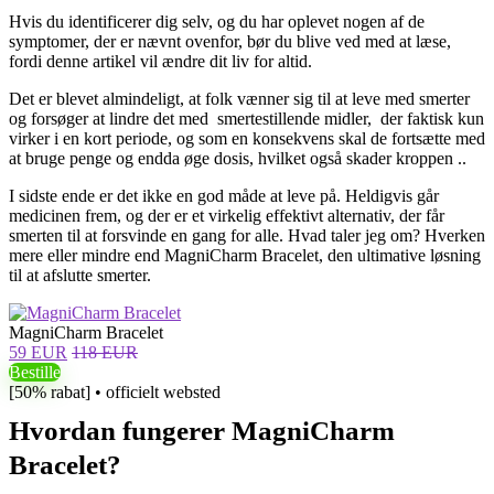
Hvis du identificerer dig selv, og du har oplevet nogen af ​​de
symptomer, der er nævnt ovenfor, bør du blive ved med at læse,
fordi denne artikel vil ændre dit liv for altid.
Det er blevet almindeligt, at folk vænner sig til at leve med smerter
og forsøger at lindre det med smertestillende midler, der faktisk kun
virker i en kort periode, og som en konsekvens skal de fortsætte med
at bruge penge og endda øge dosis, hvilket også skader kroppen ..
I sidste ende er det ikke en god måde at leve på. Heldigvis går
medicinen frem, og der er et virkelig effektivt alternativ, der får
smerten til at forsvinde en gang for alle. Hvad taler jeg om? Hverken
mere eller mindre end MagniCharm Bracelet, den ultimative løsning
til at afslutte smerter.
MagniCharm Bracelet
59 EUR
118 EUR
Bestille
[50% rabat] • officielt websted
Hvordan fungerer MagniCharm
Bracelet?