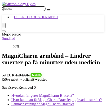
CLICK TO ADD YOUR MENU
Mejor precio
Sundhed
-50%
MagniCharm armbånd – Lindrer
smerter på få minutter uden medicin
59 EUR
118 EUR
Bestille
[50% rabat] • officielt websted
Save
Saved
Removed
0
Hvordan fungerer MagniCharm Bracelet?
Hvor kan man få MagniCharm Bracelet, og hvad koster det?
Sammensætning af MagniCharm Bracelet