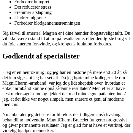
Forbedrer humøret
Det reducerer stress
Fremmer afslapning
Lindrer migræne
Forbedrer blodgennemstrømningen
Sig farvel til smerter! Magten er i dine hænder (bogstaveligt talt). Du
vil ikke være i stand til at tro på resultaterne, efter den første brug vil
du føle smerten forsvinde, og kroppens funktion forbedres.
Godkendt af specialister
«Jeg er en neurokirurg, og jeg har en historie på mere end 20 år, så
det kan siges, at jeg har set alt. Da jeg hørte mine kolleger tale om
MagniCharm -armbånd, var jeg dog lidt skeptisk over, hvordan et
enkelt armbånd kunne opnå sådanne resultater? Men efter at have
læst undersøgelserne og tjekket det med mine egne patienter, indså
jeg, at det ikke var noget simpelt, men snarere et geni af moderne
medicin.
Nu anbefaler jeg det selv for tilfælde, der tidligere anså livslang
behandling nødvendig. MagniCharm Bracelet fungerer progressivt
og giver permanente resultater. Jeg er glad for at have et værktøj, der
virkelig hjælper mennesker. ”