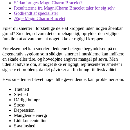
Sådan bruges MagniCharm Bracelet?
Resultaterne fra MagniCharm Bracelet taler for sig selv
Godkendt af specialister
Ægte MagniCharm Bracelet
Føler du smerter i forskellige dele af kroppen uden nogen åbenbar
grund? Smerter, selvom det er ubehageligt, opfylder den vigtige
funktion at advare om, at noget ikke er rigtigt i kroppen.
For eksempel kan smerter i leddene betegne begyndelsen på en
degenerativ sygdom som slidgigt, smerter i musklerne kan indikere
en skade eller tåre, og hovedpine angiver mangel på søvn. Men
uden at advare om, at noget ikke er rigtigt, repræsenterer smerter i
sig selv et problem, da det påvirker alt fra humør til livskvalitet.
Hvis smerten er blevet noget tilbagevendende, kan problemer som:
Træthed
Stivhed
Dårligt humør
Stress
Depression
Manglende energi
Lidt koncentration
Søvnløshed