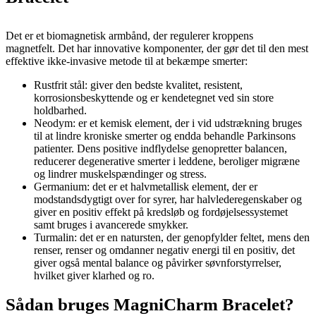
Det er et biomagnetisk armbånd, der regulerer kroppens
magnetfelt. Det har innovative komponenter, der gør det til den mest
effektive ikke-invasive metode til at bekæmpe smerter:
Rustfrit stål: giver den bedste kvalitet, resistent,
korrosionsbeskyttende og er kendetegnet ved sin store
holdbarhed.
Neodym: er et kemisk element, der i vid udstrækning bruges
til at lindre kroniske smerter og endda behandle Parkinsons
patienter. Dens positive indflydelse genopretter balancen,
reducerer degenerative smerter i leddene, beroliger migræne
og lindrer muskelspændinger og stress.
Germanium: det er et halvmetallisk element, der er
modstandsdygtigt over for syrer, har halvlederegenskaber og
giver en positiv effekt på kredsløb og fordøjelsessystemet
samt bruges i avancerede smykker.
Turmalin: det er en natursten, der genopfylder feltet, mens den
renser, renser og omdanner negativ energi til en positiv, det
giver også mental balance og påvirker søvnforstyrrelser,
hvilket giver klarhed og ro.
Sådan bruges MagniCharm Bracelet?