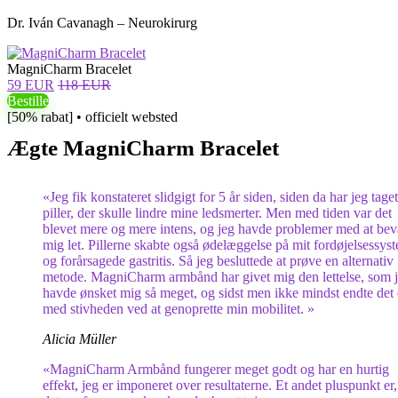
Dr. Iván Cavanagh – Neurokirurg
MagniCharm Bracelet
59 EUR
118 EUR
Bestille
[50% rabat] • officielt websted
Ægte MagniCharm Bracelet
«Jeg fik konstateret slidgigt for 5 år siden, siden da har jeg taget
piller, der skulle lindre mine ledsmerter. Men med tiden var det
blevet mere og mere intens, og jeg havde problemer med at be
mig let. Pillerne skabte også ødelæggelse på mit fordøjelsessys
og forårsagede gastritis. Så jeg besluttede at prøve en alternativ
metode. MagniCharm armbånd har givet mig den lettelse, som 
havde ønsket mig så meget, og sidst men ikke mindst endte det
med stivheden ved at genoprette min mobilitet. »
Alicia Müller
«MagniCharm Armbånd fungerer meget godt og har en hurtig
effekt, jeg er imponeret over resultaterne. Et andet pluspunkt er,