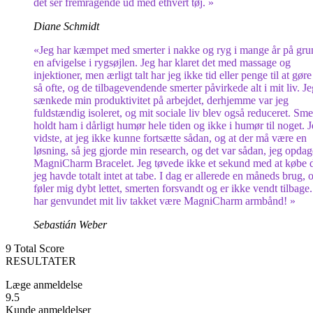
det ser fremragende ud med ethvert tøj. »
Diane Schmidt
«Jeg har kæmpet med smerter i nakke og ryg i mange år på gru
en afvigelse i rygsøjlen. Jeg har klaret det med massage og
injektioner, men ærligt talt har jeg ikke tid eller penge til at gøre
så ofte, og de tilbagevendende smerter påvirkede alt i mit liv. Je
sænkede min produktivitet på arbejdet, derhjemme var jeg
fuldstændig isoleret, og mit sociale liv blev også reduceret. Sme
holdt ham i dårligt humør hele tiden og ikke i humør til noget. 
vidste, at jeg ikke kunne fortsætte sådan, og at der må være en
løsning, så jeg gjorde min research, og det var sådan, jeg opda
MagniCharm Bracelet. Jeg tøvede ikke et sekund med at købe 
jeg havde totalt intet at tabe. I dag er allerede en måneds brug, 
føler mig dybt lettet, smerten forsvandt og er ikke vendt tilbage.
har genvundet mit liv takket være MagniCharm armbånd! »
Sebastián Weber
9
Total Score
RESULTATER
Læge anmeldelse
9.5
Kunde anmeldelser