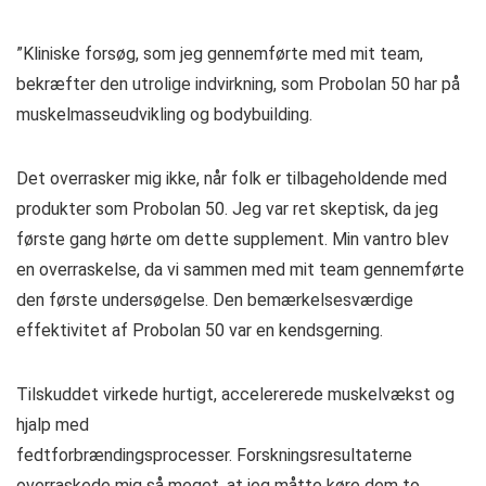
”Kliniske forsøg, som jeg gennemførte med mit team,
bekræfter den utrolige indvirkning, som Probolan 50 har på
muskelmasseudvikling og bodybuilding.
Det overrasker mig ikke, når folk er tilbageholdende med
produkter som Probolan 50. Jeg var ret skeptisk, da jeg
første gang hørte om dette supplement. Min vantro blev
en overraskelse, da vi sammen med mit team gennemførte
den første undersøgelse. Den bemærkelsesværdige
effektivitet af Probolan 50 var en kendsgerning.
Tilskuddet virkede hurtigt, accelererede muskelvækst og
hjalp med
fedtforbrændingsprocesser. Forskningsresultaterne
overraskede mig så meget, at jeg måtte køre dem to