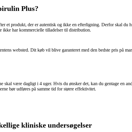
pirulin Plus?
 et produkt, der er autentisk og ikke en efterligning. Derfor skal du hu
kke har kommercielle tilladelser til distribution.
centens websted. Dit køb vil blive garanteret med den bedste pris på mark
e skal være dagligt i 4 uger. Hvis du ønsker det, kan du gentage en ande
rne bør udføres på samme tid for større effektivitet.
kellige kliniske undersøgelser