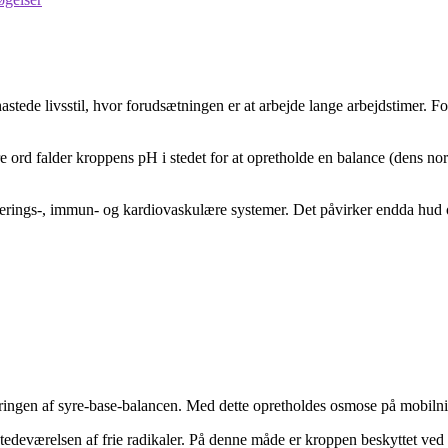
ede livsstil, hvor forudsætningen er at arbejde lange arbejdstimer. For 
re ord falder kroppens pH i stedet for at opretholde en balance (dens no
rings-, immun- og kardiovaskulære systemer. Det påvirker endda hud og 
guleringen af ​​syre-base-balancen. Med dette opretholdes osmose på mobil
lstedeværelsen af ​​frie radikaler. På denne måde er kroppen beskyttet ved