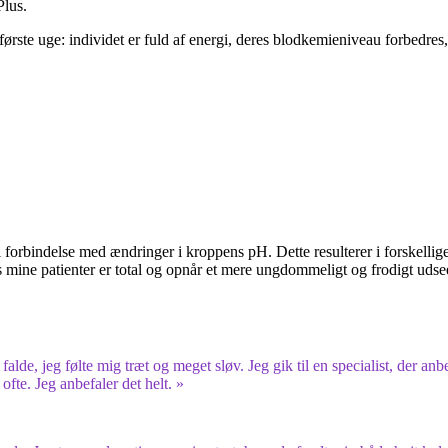
Plus.
ørste uge: individet er fuld af energi, deres blodkemieniveau forbedres,
orbindelse med ændringer i kroppens pH. Dette resulterer i forskellige p
s mine patienter er total og opnår et mere ungdommeligt og frodigt udsee
lde, jeg følte mig træt og meget sløv. Jeg gik til en specialist, der an
ofte. Jeg anbefaler det helt. »