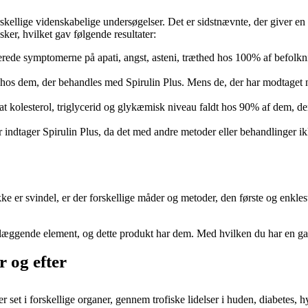
skellige videnskabelige undersøgelser. Det er sidstnævnte, der giver en g
ker, hvilket gav følgende resultater:
erede symptomerne på apati, angst, asteni, træthed hos 100% af befolk
 hos dem, der behandles med Spirulin Plus. Mens de, der har modtaget na
e, at kolesterol, triglycerid og glykæmisk niveau faldt hos 90% af dem,
indtager Spirulin Plus, da det med andre metoder eller behandlinger ik
ikke er svindel, er der forskellige måder og metoder, den første og enkle
læggende element, og dette produkt har dem. Med hvilken du har en garan
r og efter
r set i forskellige organer, gennem trofiske lidelser i huden, diabetes, 