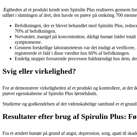
Ægtheden af ​​et produkt kendt som Spirulin Plus realiseres gennem for
udført i slutningen af ​​året, den havde en prøve på omkring 700 mennes
Befolkningen, der er blevet behandlet med Spirulin Plus, reduc
70% af befolkningen.
Nervøsitet, mangel på koncentration, dårligt humør falder totalt
symptomerne.
Gennem forskellige laboratorietests var det muligt at verificer
registrerede et fald i disse værdier hos 60% af befolkningen.
Endelig stopper forsurende processen fuldstændigt hos dem, der 
Svig eller virkelighed?
For at demonstrere virkeligheden af ​​et produkt og kontrollere, at det 
prøvet egenskaberne af Spirulin Plus førstehånds.
Studierne og godkendelsen af ​​det videnskabelige samfund er et grund
Resultater efter brug af Spirulin Plus: Fø
Fra et ændret humør på grund af angst, depression, sorg, apati til skade