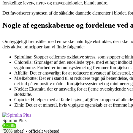
forskellige lever-, nyre- og mavepatologier, blandt andre.
Det favoriserer syntesen af ​​de såkaldte dannede elementer i blodet
Nogle af egenskaberne og fordelene ved a
Omhyggeligt fremstillet med en række naturlige ekstrakter, der ikke u
dets aktive principper kan vi finde følgende:
Spirulina: Stopper cellernes oxidative stress, som stopper ældn
Chlorella: Grønalger af den encellede type, med et højt indhold a
sygdomme. Forbedrer immunsystemet og fremmer fordøjelsen.
Alfalfa: Det er ansvarligt for at reducere niveauet af kolesterol, 
Mælkebøtte: Det er i stand til at reducere tegn på betændelse, 
det ind på en positiv måde i fordøjelsessystemet og minimerer gas
Nælde: Ekstrakt, der er ansvarlig for at fjerne overskydende va
stofskifte.
Grøn te: Hjælper med at falde i søvn, afgifter kroppen af ​​alle 
Zink: Det er et mineral, hvis vigtigste egenskab er at fremme lip
Spirulin Plus
Bestille
[50% rabat] • officielt websted