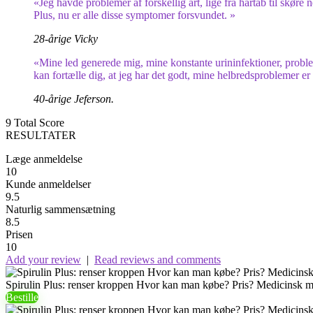
«Jeg havde problemer af forskellig art, lige fra hårtab til skøre 
Plus, nu er alle disse symptomer forsvundet. »
28-årige Vicky
«Mine led generede mig, mine konstante urininfektioner, proble
kan fortælle dig, at jeg har det godt, mine helbredsproblemer er f
40-årige Jeferson.
9
Total Score
RESULTATER
Læge anmeldelse
10
Kunde anmeldelser
9.5
Naturlig sammensætning
8.5
Prisen
10
Add your review
|
Read reviews and comments
Spirulin Plus: renser kroppen Hvor kan man købe? Pris? Medicinsk 
Bestille