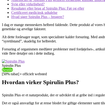
Svig eller virkelighed?
Resultater efter brug af Spirulin Plus: Før og efter
Certificeret medicinsk udtalelse
Hvad siger Spirulin Plus – brugere?
I dag er mange menneskers helbred faldende. Dette produkt af vores hast
genetiske og arvelige faktorer.
Alt dette forårsager noget, som specialister kalder forsuring. Med and
“syretilstand”, skadelig for helbredet.
Forsuring af organismen medfører problemer med fordøjelses-, artikule
vide flere detaljer om i dette indlæg.
Spirulin Plus
Bestille
[50% rabat] • officielt websted
Hvordan virker Spirulin Plus?
Spirulin Plus er et naturprodukt, der er udviklet til at gribe ind i re
Det er også ansvarligt for at rense blodet for giftige elementer samt ti