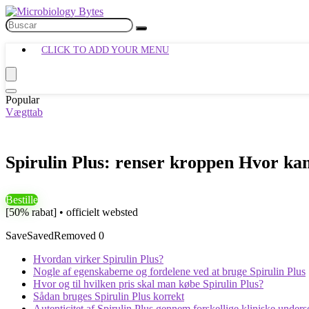
CLICK TO ADD YOUR MENU
Popular
Vægttab
Spirulin Plus: renser kroppen Hvor k
Bestille
[50% rabat] • officielt websted
Save
Saved
Removed
0
Hvordan virker Spirulin Plus?
Nogle af egenskaberne og fordelene ved at bruge Spirulin Plus
Hvor og til hvilken pris skal man købe Spirulin Plus?
Sådan bruges Spirulin Plus korrekt
Autenticitet af Spirulin Plus gennem forskellige kliniske unders