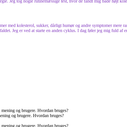
negle. Jeg tog nogle rutinemæssige test, hvor de fandt mig både højt koles
mer med kolesterol, sukker, dårligt humør og andre symptomer mere ram
aldet. Jeg er ved at starte en anden cyklus. I dag føler jeg mig fuld af e
mening og brugere. Hvordan bruges?