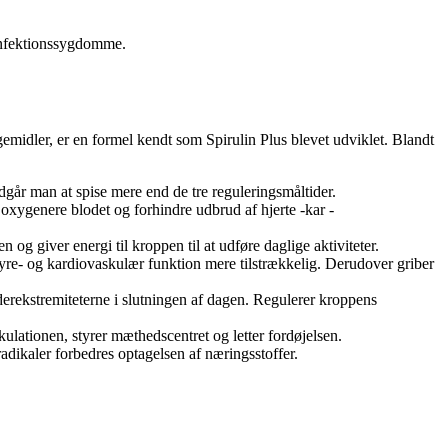
 infektionssygdomme.
emidler, er en formel kendt som Spirulin Plus blevet udviklet. Blandt
dgår man at spise mere end de tre reguleringsmåltider.
t oxygenere blodet og forhindre udbrud af hjerte -kar -
n og giver energi til kroppen til at udføre daglige aktiviteter.
 nyre- og kardiovaskulær funktion mere tilstrækkelig. Derudover griber
erekstremiteterne i slutningen af ​​dagen. Regulerer kroppens
kulationen, styrer mæthedscentret og letter fordøjelsen.
dikaler forbedres optagelsen af ​​næringsstoffer.