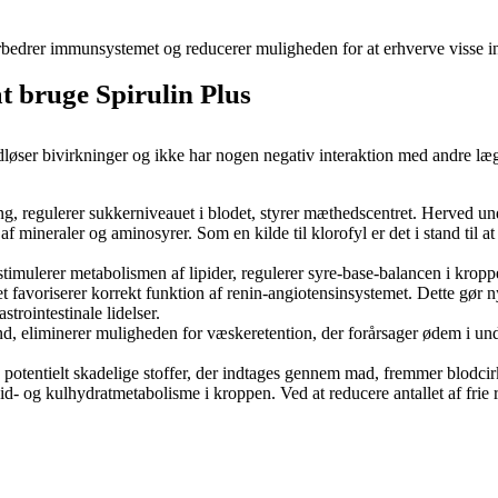
, forbedrer immunsystemet og reducerer muligheden for at erhverve visse
t bruge Spirulin Plus
dløser bivirkninger og ikke har nogen negativ interaktion med andre læg
ing, regulerer sukkerniveauet i blodet, styrer mæthedscentret. Herved un
f mineraler og aminosyrer. Som en kilde til klorofyl er det i stand til a
stimulerer metabolismen af ​​lipider, regulerer syre-base-balancen i kroppe
det favoriserer korrekt funktion af renin-angiotensinsystemet. Dette gør
trointestinale lidelser.
nd, eliminerer muligheden for væskeretention, der forårsager ødem i und
de potentielt skadelige stoffer, der indtages gennem mad, fremmer blodcir
id- og kulhydratmetabolisme i kroppen. Ved at reducere antallet af frie ra