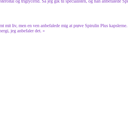
teroltal og triglycerid. Så jeg gik til specialisten, og han anbefalede Spi
t mit liv, men en ven anbefalede mig at prøve Spirulin Plus kapslerne.
nergi, jeg anbefaler det. »