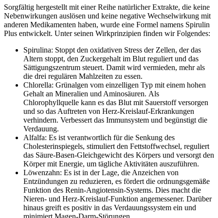
Sorgfältig hergestellt mit einer Reihe natürlicher Extrakte, die keine
Nebenwirkungen auslösen und keine negative Wechselwirkung mit
anderen Medikamenten haben, wurde eine Formel namens Spirulin
Plus entwickelt. Unter seinen Wirkprinzipien finden wir Folgendes:
Spirulina: Stoppt den oxidativen Stress der Zellen, der das
Altern stoppt, den Zuckergehalt im Blut reguliert und das
Sättigungszentrum steuert. Damit wird vermieden, mehr als
die drei regulären Mahlzeiten zu essen.
Chlorella: Grünalgen vom einzelligen Typ mit einem hohen
Gehalt an Mineralien und Aminosäuren. Als
Chlorophyllquelle kann es das Blut mit Sauerstoff versorgen
und so das Auftreten von Herz-Kreislauf-Erkrankungen
verhindern. Verbessert das Immunsystem und begünstigt die
Verdauung.
Alfalfa: Es ist verantwortlich für die Senkung des
Cholesterinspiegels, stimuliert den Fettstoffwechsel, reguliert
das Säure-Basen-Gleichgewicht des Körpers und versorgt den
Körper mit Energie, um tägliche Aktivitäten auszuführen.
Löwenzahn: Es ist in der Lage, die Anzeichen von
Entzündungen zu reduzieren, es fördert die ordnungsgemäße
Funktion des Renin-Angiotensin-Systems. Dies macht die
Nieren- und Herz-Kreislauf-Funktion angemessener. Darüber
hinaus greift es positiv in das Verdauungssystem ein und
minimiert Magen-Darm-Störungen.