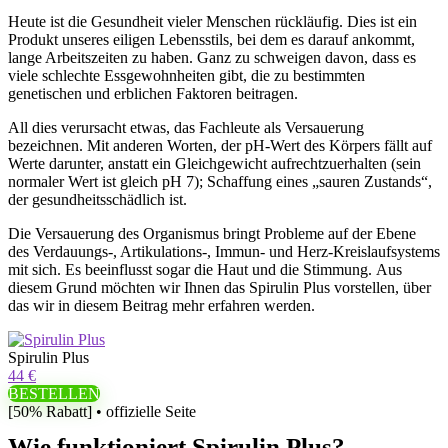
Heute ist die Gesundheit vieler Menschen rückläufig. Dies ist ein
Produkt unseres eiligen Lebensstils, bei dem es darauf ankommt,
lange Arbeitszeiten zu haben. Ganz zu schweigen davon, dass es
viele schlechte Essgewohnheiten gibt, die zu bestimmten
genetischen und erblichen Faktoren beitragen.
All dies verursacht etwas, das Fachleute als Versauerung
bezeichnen. Mit anderen Worten, der pH-Wert des Körpers fällt auf
Werte darunter, anstatt ein Gleichgewicht aufrechtzuerhalten (sein
normaler Wert ist gleich pH 7); Schaffung eines „sauren Zustands“,
der gesundheitsschädlich ist.
Die Versauerung des Organismus bringt Probleme auf der Ebene
des Verdauungs-, Artikulations-, Immun- und Herz-Kreislaufsystems
mit sich. Es beeinflusst sogar die Haut und die Stimmung. Aus
diesem Grund möchten wir Ihnen das Spirulin Plus vorstellen, über
das wir in diesem Beitrag mehr erfahren werden.
Spirulin Plus
44 €
BESTELLEN
[50% Rabatt] • offizielle Seite
Wie funktioniert Spirulin Plus?