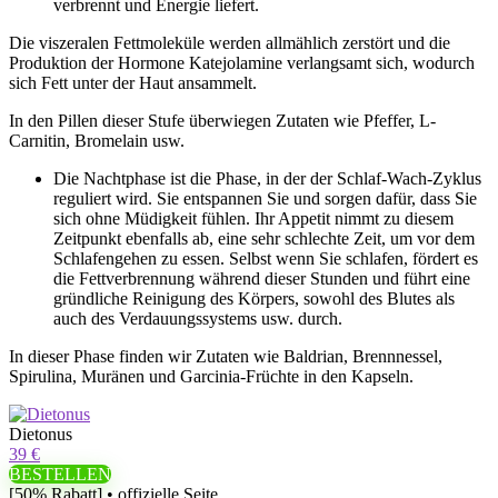
verbrennt und Energie liefert.
Die viszeralen Fettmoleküle werden allmählich zerstört und die
Produktion der Hormone Katejolamine verlangsamt sich, wodurch
sich Fett unter der Haut ansammelt.
In den Pillen dieser Stufe überwiegen Zutaten wie Pfeffer, L-
Carnitin, Bromelain usw.
Die Nachtphase ist die Phase, in der der Schlaf-Wach-Zyklus
reguliert wird. Sie entspannen Sie und sorgen dafür, dass Sie
sich ohne Müdigkeit fühlen. Ihr Appetit nimmt zu diesem
Zeitpunkt ebenfalls ab, eine sehr schlechte Zeit, um vor dem
Schlafengehen zu essen. Selbst wenn Sie schlafen, fördert es
die Fettverbrennung während dieser Stunden und führt eine
gründliche Reinigung des Körpers, sowohl des Blutes als
auch des Verdauungssystems usw. durch.
In dieser Phase finden wir Zutaten wie Baldrian, Brennnessel,
Spirulina, Muränen und Garcinia-Früchte in den Kapseln.
Dietonus
39 €
BESTELLEN
[50% Rabatt] • offizielle Seite