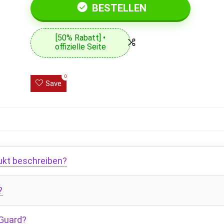
BESTELLEN
[50% Rabatt] •
offizielle Seite
0
Save
ukt beschreiben?
?
 Guard?