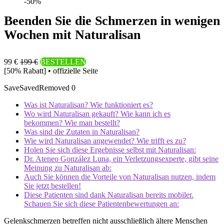
-50%
Beenden Sie die Schmerzen in wenigen
Wochen mit Naturalisan
99 €
199 €
BESTELLEN
[50% Rabatt] • offizielle Seite
Save
Saved
Removed
0
Was ist Naturalisan? Wie funktioniert es?
Wo wird Naturalisan gekauft? Wie kann ich es
bekommen? Wie man bestellt?
Was sind die Zutaten in Naturalisan?
Wie wird Naturalisan angewendet? Wie trifft es zu?
Holen Sie sich diese Ergebnisse selbst mit Naturalisan:
Dr. Ateneo González Luna, ein Verletzungsexperte, gibt seine
Meinung zu Naturalisan ab:
Auch Sie können die Vorteile von Naturalisan nutzen, indem
Sie jetzt bestellen!
Diese Patienten sind dank Naturalisan bereits mobiler.
Schauen Sie sich diese Patientenbewertungen an:
Gelenkschmerzen betreffen nicht ausschließlich ältere Menschen