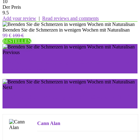
10
Der Preis
9.5
Add your review
|
Read reviews and comments
Beenden Sie die Schmerzen in wenigen Wochen mit Naturalisan
99 €
199 €
BESTELLEN
Previous
Nivelisan: Die Bekämpfung von Gelenkschmerzen war
noch nie einfacher
Next
Erreichen Sie Ihr Traumgewicht in kürzerer Zeit mit
Keto Vilosin
Cann Alan