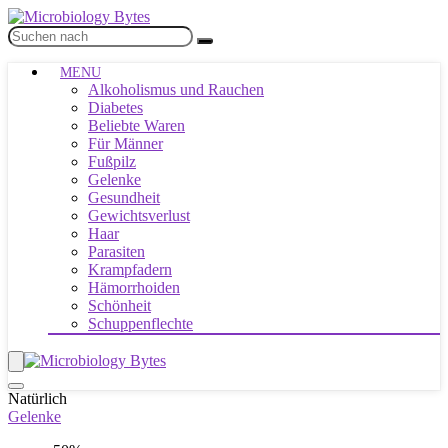
MENU
Alkoholismus und Rauchen
Diabetes
Beliebte Waren
Für Männer
Fußpilz
Gelenke
Gesundheit
Gewichtsverlust
Haar
Parasiten
Krampfadern
Hämorrhoiden
Schönheit
Schuppenflechte
Natürlich
Gelenke