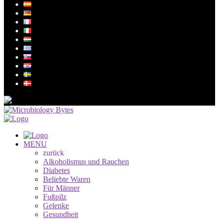
MENU
zurück
Alkoholismus und Rauchen
Diabetes
Beliebte Waren
Für Männer
Fußpilz
Gelenke
Gesundheit