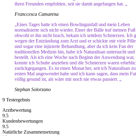
ihren Freunden empfohlen, seit sie damit angefangen hat. „
Franccesca Camarena
„Eines Tages hatte ich einen Bowlingunfall und mein Leben
normalisierte sich nicht wieder. Einer der Bälle traf meinen Fu
obwohl er ihn nicht brach, bekam ich seitdem Schmerzen. Ich 
wegen der Entzündung zum Arzt und er schickte mir viele Pill
und sogar eine injizierte Behandlung, aber da ich kein Fan der
traditionellen Medizin bin, habe ich Naturalisan untersucht und
bestellt. Als ich eine Woche nach Beginn der Anwendung war,
konnte ich Schuhe anziehen und die Schmerzen waren erhebli
zurückgegangen. Es ist einen Monat her, seit ich Naturalisan z
ersten Mal angewendet habe und ich kann sagen, dass mein Fu
völlig gesund ist, als wäre mir noch nie etwas passiert. „
Stephan Solorzano
9
Testergebnis
Arztbewertung
9.5
Kundenbewertungen
9.5
Natürliche Zusammensetzung