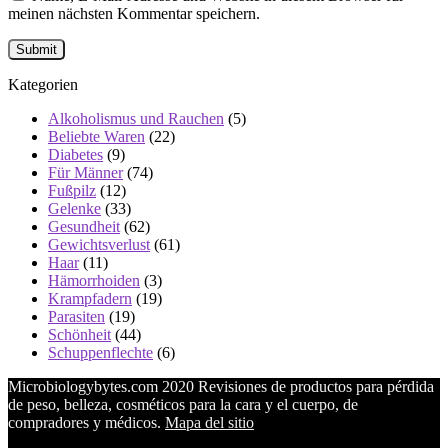
meinen nächsten Kommentar speichern.
Kategorien
Alkoholismus und Rauchen
(5)
Beliebte Waren
(22)
Diabetes
(9)
Für Männer
(74)
Fußpilz
(12)
Gelenke
(33)
Gesundheit
(62)
Gewichtsverlust
(61)
Haar
(11)
Hämorrhoiden
(3)
Krampfadern
(19)
Parasiten
(19)
Schönheit
(44)
Schuppenflechte
(6)
Microbiologybytes.com 2020 Revisiones de productos para pérdida
de peso, belleza, cosméticos para la cara y el cuerpo, de
compradores y médicos.
Mapa del sitio