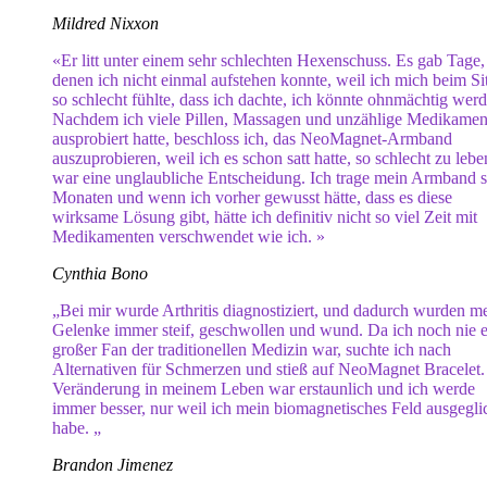
Mildred Nixxon
«Er litt unter einem sehr schlechten Hexenschuss. Es gab Tage,
denen ich nicht einmal aufstehen konnte, weil ich mich beim Si
so schlecht fühlte, dass ich dachte, ich könnte ohnmächtig werd
Nachdem ich viele Pillen, Massagen und unzählige Medikamen
ausprobiert hatte, beschloss ich, das NeoMagnet-Armband
auszuprobieren, weil ich es schon satt hatte, so schlecht zu lebe
war eine unglaubliche Entscheidung. Ich trage mein Armband s
Monaten und wenn ich vorher gewusst hätte, dass es diese
wirksame Lösung gibt, hätte ich definitiv nicht so viel Zeit mit
Medikamenten verschwendet wie ich. »
Cynthia Bono
„Bei mir wurde Arthritis diagnostiziert, und dadurch wurden m
Gelenke immer steif, geschwollen und wund. Da ich noch nie e
großer Fan der traditionellen Medizin war, suchte ich nach
Alternativen für Schmerzen und stieß auf NeoMagnet Bracelet.
Veränderung in meinem Leben war erstaunlich und ich werde
immer besser, nur weil ich mein biomagnetisches Feld ausgegli
habe. „
Brandon Jimenez