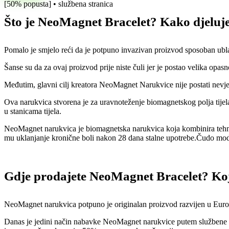
[50% popusta] • službena stranica
Što je NeoMagnet Bracelet? Kako djelu
Pomalo je smjelo reći da je potpuno invazivan proizvod sposoban ublaž
Šanse su da za ovaj proizvod prije niste čuli jer je postao velika opasn
Međutim, glavni cilj kreatora NeoMagnet Narukvice nije postati nevje
Ova narukvica stvorena je za uravnoteženje biomagnetskog polja tijela,
u stanicama tijela.
NeoMagnet narukvica je biomagnetska narukvica koja kombinira tehni
mu uklanjanje kronične boli nakon 28 dana stalne upotrebe.Čudo mod
Gdje prodajete NeoMagnet Bracelet? Ko
NeoMagnet narukvica potpuno je originalan proizvod razvijen u Europi 
Danas je jedini način nabavke NeoMagnet narukvice putem službene web 