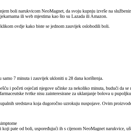
vanjem boli narukvicom NeoMagnet, da svoju kupnju izvrše na službeni
ljekarnama ili web mjestima kao što su Lazada ili Amazon.
likom ovdje kako biste se jednom zauvijek oslobodili boli.
 u samo 7 minuta i zauvijek ukloniti u 28 dana korištenja.
ću i početi osjećati njegove učinke za nekoliko minuta, budući da se nj
aceutske tvrtke nisu zainteresirane za uklanjanje bolova u pupoljku, ve
uupalnih sredstava koja dugoročno uzrokuju nuspojave. Ovim proizvodom
 simptome
i koji pate od boli, uspoređujući ih s cijenom NeoMagnet narukvice, ušt