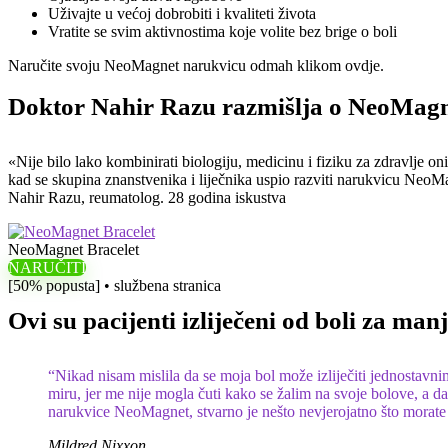
Uživajte u većoj dobrobiti i kvaliteti života
Vratite se svim aktivnostima koje volite bez brige o boli
Naručite svoju NeoMagnet narukvicu odmah klikom ovdje.
Doktor Nahir Razu razmišlja o NeoMagn
«Nije bilo lako kombinirati biologiju, medicinu i fiziku za zdravlje oni
kad se skupina znanstvenika i liječnika uspio razviti narukvicu NeoM
Nahir Razu, reumatolog. 28 godina iskustva
NeoMagnet Bracelet
NARUČITI
[50% popusta] • službena stranica
Ovi su pacijenti izliječeni od boli za manj
“Nikad nisam mislila da se moja bol može izliječiti jednostavn
miru, jer me nije mogla čuti kako se žalim na svoje bolove, a 
narukvice NeoMagnet, stvarno je nešto nevjerojatno što morate 
Mildred Nixxon