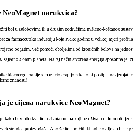
je NeoMagnet narukvica?
iti bol u zglobovima ili u drugim područjima mišićno-koštanog sustava n
ost za farmaceutsku industriju koja svake godine u velikoj mjeri profitir
rojatno bogatim, već pomoći oboljelima od kroničnih bolova na jednosta
 zajedno s onim planeta. Na taj način stvorena energija sposobna je izli
ke bioenergoterapije s magnetoterapijom kako bi postigla nevjerojatn
erne znanosti!
ja je cijena narukvice NeoMagnet?
kako bi vratio kvalitetu života onima koji ne uživaju u dobrobiti jer s
stranice proizvođača. Ako želite naručiti, kliknite ovdje da biste pre