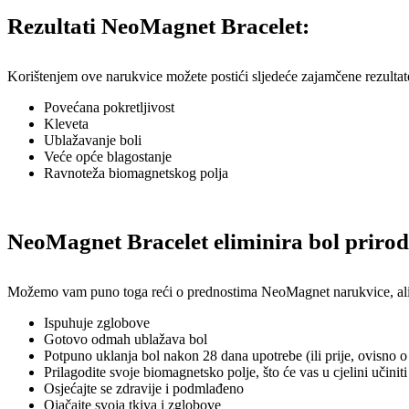
Rezultati NeoMagnet Bracelet:
Korištenjem ove narukvice možete postići sljedeće zajamčene rezultat
Povećana pokretljivost
Kleveta
Ublažavanje boli
Veće opće blagostanje
Ravnoteža biomagnetskog polja
NeoMagnet Bracelet eliminira bol prir
Možemo vam puno toga reći o prednostima NeoMagnet narukvice, ali stv
Ispuhuje zglobove
Gotovo odmah ublažava bol
Potpuno uklanja bol nakon 28 dana upotrebe (ili prije, ovisno o 
Prilagodite svoje biomagnetsko polje, što će vas u cjelini učinit
Osjećajte se zdravije i podmlađeno
Ojačajte svoja tkiva i zglobove