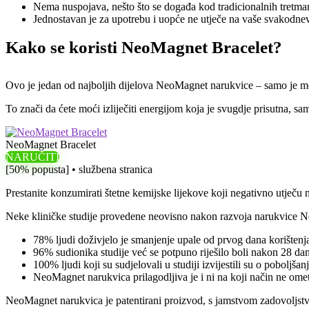
Nema nuspojava, nešto što se događa kod tradicionalnih tretma
Jednostavan je za upotrebu i uopće ne utječe na vaše svakodnev
Kako se koristi NeoMagnet Bracelet?
Ovo je jedan od najboljih dijelova NeoMagnet narukvice – samo je mora
To znači da ćete moći izliječiti energijom koja je svugdje prisutna, sa
NeoMagnet Bracelet
NARUČITI
[50% popusta] • službena stranica
Prestanite konzumirati štetne kemijske lijekove koji negativno utječ
Neke kliničke studije provedene neovisno nakon razvoja narukvice Ne
78% ljudi doživjelo je smanjenje upale od prvog dana korište
96% sudionika studije već se potpuno riješilo boli nakon 28 da
100% ljudi koji su sudjelovali u studiji izvijestili su o pobol
NeoMagnet narukvica prilagodljiva je i ni na koji način ne ome
NeoMagnet narukvica je patentirani proizvod, s jamstvom zadovoljstva z