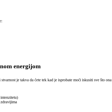
e:
odnom energijom
arnost je takva da ćete tek kad je isprobate moći iskusiti sve što ona
intenzitetu)
i zdravijima