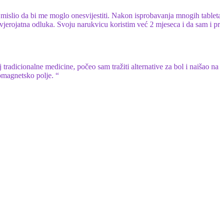
 mislio da bi me moglo onesvijestiti. Nakon isprobavanja mnogih tablet
vjerojatna odluka. Svoju narukvicu koristim već 2 mjeseca i da sam i pr
j tradicionalne medicine, počeo sam tražiti alternative za bol i naišao na
omagnetsko polje. “