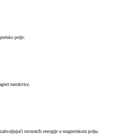
gnetsko polje.
agnet narukvice.
i zahvaljujući ravnoteži energije u magnetskom polju.