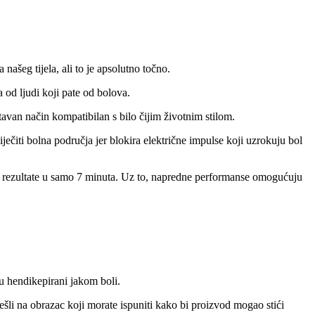
ašeg tijela, ali to je apsolutno točno.
a od ljudi koji pate od bolova.
van način kompatibilan s bilo čijim životnim stilom.
ječiti bolna područja jer blokira električne impulse koji uzrokuju bol
e rezultate u samo 7 minuta. Uz to, napredne performanse omogućuju
u hendikepirani jakom boli.
šli na obrazac koji morate ispuniti kako bi proizvod mogao stići