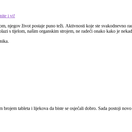
ite i vi!
, njegov život postaje puno teži. Aktivnosti koje ste svakodnevno radili
olazi s tijelom, našim organskim strojem, ne radeći onako kako je nekad
nika.
ikim brojem tableta i lijekova da biste se osjećali dobro. Sada postoji 