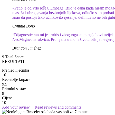
«Patio je od vrlo lošeg lumbaga. Bilo je dana kada nisam mogao 
masaža i ubrizgavanja bezbrojnih lijekova, odlučio sam probati 
znao da postoji tako učinkovito rješenje, definitivno ne bih gub
Cynthia Bono
“Dijagnosticiran mi je artritis i zbog toga su mi zglobovi uvijek 
NeoMagnet narukvicu. Promjena u mom životu bila je nevjerojatn
Brandon Jiménez
9
Total Score
REZULTATI
Pregled liječnika
10
Recenzije kupaca
9.5
Prirodni sastav
9
Cijena
10
Add your review
|
Read reviews and comments