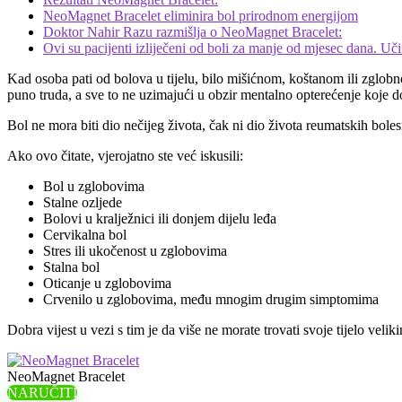
NeoMagnet Bracelet eliminira bol prirodnom energijom
Doktor Nahir Razu razmišlja o NeoMagnet Bracelet:
Ovi su pacijenti izliječeni od boli za manje od mjesec dana. Učin
Kad osoba pati od bolova u tijelu, bilo mišićnom, koštanom ili zglobnom
puno truda, a sve to ne uzimajući u obzir mentalno opterećenje koje d
Bol ne mora biti dio nečijeg života, čak ni dio života reumatskih boles
Ako ovo čitate, vjerojatno ste već iskusili:
Bol u zglobovima
Stalne ozljede
Bolovi u kralježnici ili donjem dijelu leđa
Cervikalna bol
Stres ili ukočenost u zglobovima
Stalna bol
Oticanje u zglobovima
Crvenilo u zglobovima, među mnogim drugim simptomima
Dobra vijest u vezi s tim je da više ne morate trovati svoje tijelo vel
NeoMagnet Bracelet
NARUČITI