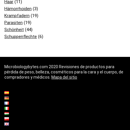
Haar
(11)
Hämorrhoiden
(3)
Krampfadern
(19)
Parasiten
(19)
Schönheit
(44)
Schuppenflechte
(6)
Microbiologybytes.com 2020 Revisiones de productos para
pérdida de peso, belleza, cosméticos para la cara y el cuerpo, de
compradores y médicos.
Mapa del sitio