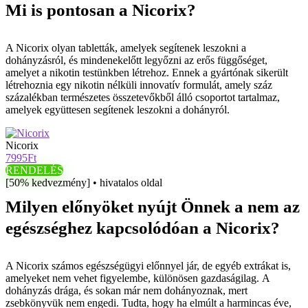
Mi is pontosan a Nicorix?
A Nicorix olyan tabletták, amelyek segítenek leszokni a
dohányzásról, és mindenekelőtt legyőzni az erős függőséget,
amelyet a nikotin testünkben létrehoz. Ennek a gyártónak sikerült
létrehoznia egy nikotin nélküli innovatív formulát, amely száz
százalékban természetes összetevőkből álló csoportot tartalmaz,
amelyek együttesen segítenek leszokni a dohányról.
Nicorix
7995Ft
RENDELÉS
[50% kedvezmény] • hivatalos oldal
Milyen előnyöket nyújt Önnek a nem az
egészséghez kapcsolódóan a Nicorix?
A Nicorix számos egészségügyi előnnyel jár, de egyéb extrákat is,
amelyeket nem vehet figyelembe, különösen gazdaságilag. A
dohányzás drága, és sokan már nem dohányoznak, mert
zsebkönyvük nem engedi. Tudta, hogy ha elmúlt a harmincas éve,