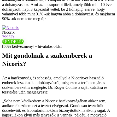
a dohányzáshoz. Ami azt a csoportot illeti, amely több mint 10 éve
dohányzott, napi 3 kapszulát vettek be 2 hónapig, elérve, hogy
valamivel több mint 91% -uk hagyta abba a dohányzást, és majdnem
90% -uk nem tette meg újra.
Nicorix
7995Ft
RENDELÉS
[50% kedvezmény] • hivatalos oldal
Mit gondolnak a szakemberek a
Nicorix?
Az a hatékonyság és sebesség, amellyel a Nicorix-ot használó
emberek leszoknak a dohányzásról, még ezen a területen jártas
szakembereket is meglepte. Dr. Roger Collins a saját kutatása és
tesztelése után megjegyezte:
„Soha nem kételkedtem a Nicorix hatékonyságában akkor sem,
amikor elkezdtem ezt a tesztet elvégezni. Gondosan teszteltük
összetevőit, és laboratóriumokban bizonyítottuk hatékonyságát. A
kapszulákon kívül más tényezők is vannak, például a motiváció