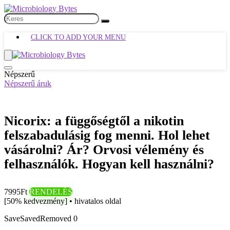
CLICK TO ADD YOUR MENU
Népszerű
Népszerű áruk
Nicorix: a függőségtől a nikotin
felszabadulásig fog menni. Hol lehet
vásárolni? Ár? Orvosi vélemény és
felhasználók. Hogyan kell használni?
7995Ft
RENDELÉS
[50% kedvezmény] • hivatalos oldal
Save
Saved
Removed
0