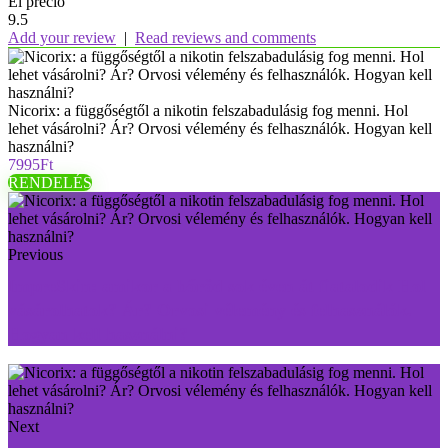
El precio
9.5
Add your review
|
Read reviews and comments
Nicorix: a függőségtől a nikotin felszabadulásig fog menni. Hol
lehet vásárolni? Ár? Orvosi vélemény és felhasználók. Hogyan kell
használni?
7995Ft
RENDELÉS
Previous
ImpreSkin: amikor a bőröd sok éven át fiatalodik Hol
vásárolhatok? Ár? Orvosi vélemény és felhasználók.
Hogyan kell használni?
Next