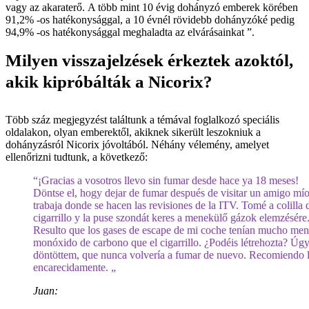
vagy az akaraterő. A több mint 10 évig dohányzó emberek körében
91,2% -os hatékonysággal, a 10 évnél rövidebb dohányzóké pedig
94,9% -os hatékonysággal meghaladta az elvárásainkat ”.
Milyen visszajelzések érkeztek azoktól,
akik kipróbálták a Nicorix?
Több száz megjegyzést találtunk a témával foglalkozó speciális
oldalakon, olyan emberektől, akiknek sikerült leszokniuk a
dohányzásról Nicorix jóvoltából. Néhány vélemény, amelyet
ellenőrizni tudtunk, a következő:
“¡Gracias a vosotros llevo sin fumar desde hace ya 18 meses!
Döntse el, hogy dejar de fumar después de visitar un amigo mí
trabaja donde se hacen las revisiones de la ITV. Tomé a colilla 
cigarrillo y la puse szondát keres a menekülő gázok elemzésére
Resulto que los gases de escape de mi coche tenían mucho me
monóxido de carbono que el cigarrillo. ¿Podéis létrehozta? Úg
döntöttem, que nunca volvería a fumar de nuevo. Recomiendo 
encarecidamente. „
Juan: