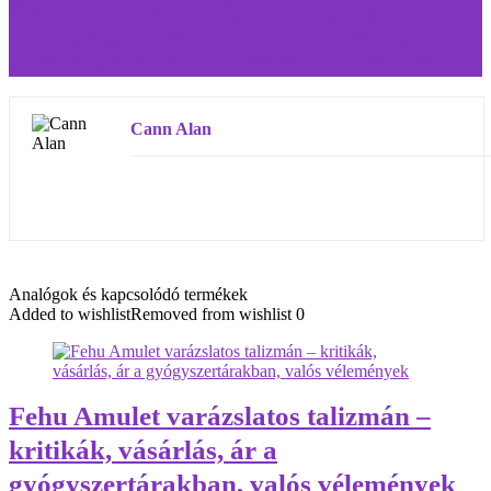
Somatodrol: amikor a világ legerősebb embere
észrevesz téged Hol lehet vásárolni? Ár? Orvosi
vélemény és felhasználók. Hogyan kell használni?
Cann Alan
Analógok és kapcsolódó termékek
Added to wishlist
Removed from wishlist
0
Fehu Amulet varázslatos talizmán –
kritikák, vásárlás, ár a
gyógyszertárakban, valós vélemények