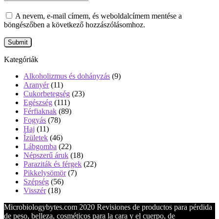
A nevem, e-mail címem, és weboldalcímem mentése a
böngészőben a következő hozzászólásomhoz.
Kategóriák
Alkoholizmus és dohányzás
(9)
Aranyér
(11)
Cukorbetegség
(23)
Egészség
(111)
Férfiaknak
(89)
Fogyás
(78)
Haj
(11)
Ízületek
(46)
Lábgomba
(22)
Népszerű áruk
(18)
Paraziták és férgek
(22)
Pikkelysömör
(7)
Szépség
(56)
Visszér
(18)
Microbiologybytes.com 2020 Revisiones de productos para pérdida
de peso, belleza, cosméticos para la cara y el cuerpo, de