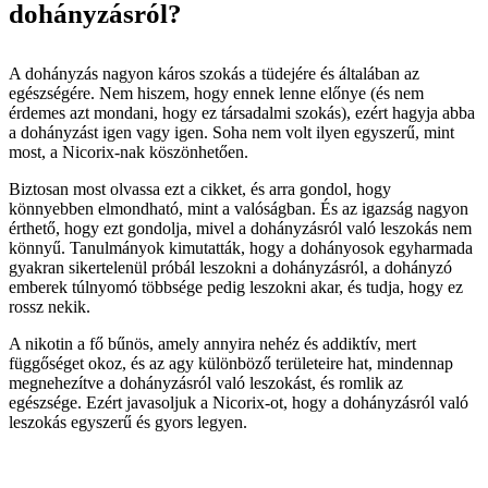
dohányzásról?
A dohányzás nagyon káros szokás a tüdejére és általában az
egészségére. Nem hiszem, hogy ennek lenne előnye (és nem
érdemes azt mondani, hogy ez társadalmi szokás), ezért hagyja abba
a dohányzást igen vagy igen. Soha nem volt ilyen egyszerű, mint
most, a Nicorix-nak köszönhetően.
Biztosan most olvassa ezt a cikket, és arra gondol, hogy
könnyebben elmondható, mint a valóságban. És az igazság nagyon
érthető, hogy ezt gondolja, mivel a dohányzásról való leszokás nem
könnyű. Tanulmányok kimutatták, hogy a dohányosok egyharmada
gyakran sikertelenül próbál leszokni a dohányzásról, a dohányzó
emberek túlnyomó többsége pedig leszokni akar, és tudja, hogy ez
rossz nekik.
A nikotin a fő bűnös, amely annyira nehéz és addiktív, mert
függőséget okoz, és az agy különböző területeire hat, mindennap
megnehezítve a dohányzásról való leszokást, és romlik az
egészsége. Ezért javasoljuk a Nicorix-ot, hogy a dohányzásról való
leszokás egyszerű és gyors legyen.