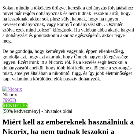
Sokan mindig a tökéletes ürügyet keresik a dohányzás folytatásához,
mivel már régóta dohányoznak és nem tudnak leszokni arról, hogy
ha leszoknak, akkor sok plusz súlyt kapnak, hogy ha nagyon
keveset dohányoznak, vagy könnyű dohányzást stb. . Őszintén
szólva ezek mind „olcsó” kifogások. Ha valóban abba akarja hagyni
a dohányzást és gondoskodni akar az egészségéről, akkor tegye
meg.
De ne gondolja, hogy kemények vagyunk, éppen ellenkezőleg,
gondolja azt, hogy azt akarjuk, hogy Önnek nagyon jó egészsége
legyen. Ezért írunk itt a Nicorix-ról. Ez a kezelés segít leszokni a
dohányzásról anélkül, hogy több időt kellene eltöltenie a szorongás
miatt, amelyet általában a nikotintól függ, és így jobb életminőséget
kap, valamint a körülötted élők passzív dohányzók.
Nicorix
7995Ft
RENDELÉS
[50% kedvezmény] • hivatalos oldal
Miért kell az embereknek használniuk a
Nicorix, ha nem tudnak leszokni a