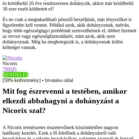
és körülbelül 20 éve rendszeresen dohányzik, akkor már körülbelül
30 ezer eurót költhetett el?
És ne csak a megtakarítható pénzről beszéljünk, más tényezőket is
figyelembe kell vennie. Például azok, akik dohányoznak, tudván,
hogy több egészségügyi problémát szenvedhetnek el, többet fizetnek
az orvosi vagy egészségbiztosításért, mint azok, akik nem
dohányoznak. Még ha megbetegszik is, a dohányosnak külön
költségei vannak.
Nicorix
7995Ft
RENDELÉS
[50% kedvezmény] • hivatalos oldal
Mit fog észrevenni a testében, amikor
elkezdi abbahagyni a dohányzást a
Nicorix szal?
A Nicorix természetes összetevőinek köszönhetően nagyon
hatékony kezelés. Ezek a fő felelősek a dohányzásról való
leszokásban és a nikotin leszokásában, valamint azonnali és hosszú