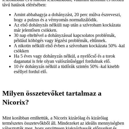
távú hatások elérésében:
Amint abbahagyja a dohányzást, 20 perc múlva észreveszi,
hogy a pulzus és a vérnyomás normalizálódik.
Az első dohányzás nélküli nap után a szívroham kockázata
már jelentősen csökken.
30 nap elteltével a dohányzással kapcsolatos problémák,
például köhögés vagy légzési problémák, eltűnnek.
A nikotin nélküli első évben a szívroham kockázata 50% -kal
csökken
Ha 5 éves vagy dohányzás nélkül, a nyelőcső és a torok
daganatai is fele olyan valószínűséggel fordulnak elő.
10 év dohányzás nélkül a tüdőrák szintén 50% -kal kisebb
eséllyel fordul elő.
Milyen összetevőket tartalmaz a
Nicorix?
Mint korábban említettük, a Nicorix kizárólag és kizárólag
természetes összetevőkből áll. Mindezeket az ideális mennyiségben
választották meg, hogy együttesen kiaknázhassák előnyeiket és