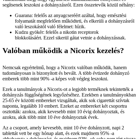
segítsenek leszokni a dohányzásról. Ezen összetevők közül néhány:
Guarana: felelős az anyagcseréért azáltal, hogy emésztési
folyamatát megfelelően működteti, és elkerüli a dohányzásról
való leszokástól való félelmet: hízik.
Kudzu gyökér: felelős a nikotin receptorok
blokkolásáért. Ezzel sikerül gátat vetnie a dohányzásnak.
Valóban működik a Nicorix kezelés?
Nemcsak egyértelmű, hogy a Nicorix valóban működik, hanem
tudományosan is bizonyított és bevált. A több évtizede dohányzó
emberek több mint 90% -a képes volt végleg leszokni.
Ezek a tanulmányok a Nicorix-ot a legjobb terméknek tekintették a
dohányzás függőségének legyőzéséhez. Ezekben a tanulmányokban
25-65 év közötti embereket vizsgáltak, akik sok cigarettát szívtak
naponta, legalább 10 embert. Ezeket az embereket két csoportra
osztották: azokra, akik kevesebb mint 10 évig dohányoztak, és
azokra, akik több mint 10 éve dohányoztak évek.
Az a csoport, amely kevesebb, mint 10 éve dohányzott, napi 2
tablettát vett be egy hónap alatt, és ezek majdnem 95% -a
abbahagyta a dohányzást, és majdnem 93% -uk soha nem tért vissza