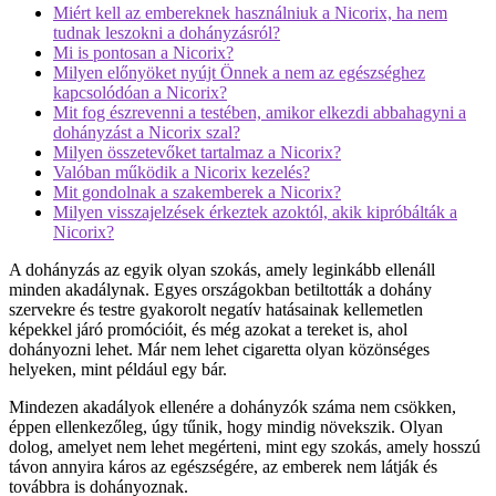
Miért kell az embereknek használniuk a Nicorix, ha nem
tudnak leszokni a dohányzásról?
Mi is pontosan a Nicorix?
Milyen előnyöket nyújt Önnek a nem az egészséghez
kapcsolódóan a Nicorix?
Mit fog észrevenni a testében, amikor elkezdi abbahagyni a
dohányzást a Nicorix szal?
Milyen összetevőket tartalmaz a Nicorix?
Valóban működik a Nicorix kezelés?
Mit gondolnak a szakemberek a Nicorix?
Milyen visszajelzések érkeztek azoktól, akik kipróbálták a
Nicorix?
A dohányzás az egyik olyan szokás, amely leginkább ellenáll
minden akadálynak. Egyes országokban betiltották a dohány
szervekre és testre gyakorolt ​​negatív hatásainak kellemetlen
képekkel járó promócióit, és még azokat a tereket is, ahol
dohányozni lehet. Már nem lehet cigaretta olyan közönséges
helyeken, mint például egy bár.
Mindezen akadályok ellenére a dohányzók száma nem csökken,
éppen ellenkezőleg, úgy tűnik, hogy mindig növekszik. Olyan
dolog, amelyet nem lehet megérteni, mint egy szokás, amely hosszú
távon annyira káros az egészségére, az emberek nem látják és
továbbra is dohányoznak.