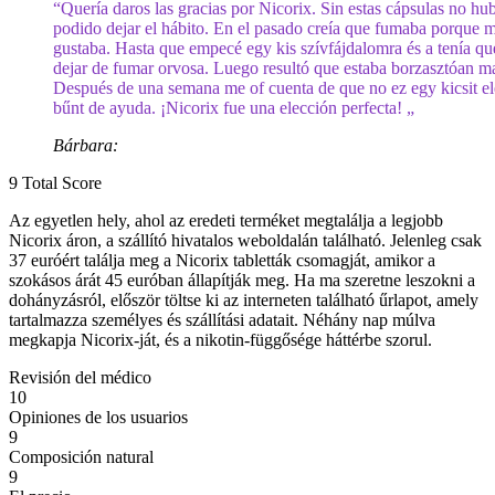
“Quería daros las gracias por Nicorix. Sin estas cápsulas no hub
podido dejar el hábito. En el pasado creía que fumaba porque 
gustaba. Hasta que empecé egy kis szívfájdalomra és a tenía qu
dejar de fumar orvosa. Luego resultó que estaba borzasztóan ma
Después de una semana me of cuenta de que no ez egy kicsit el
bűnt de ayuda. ¡Nicorix fue una elección perfecta! „
Bárbara:
9
Total Score
Az egyetlen hely, ahol az eredeti terméket megtalálja a legjobb
Nicorix áron, a szállító hivatalos weboldalán található. Jelenleg csak
37 euróért találja meg a Nicorix tabletták csomagját, amikor a
szokásos árát 45 euróban állapítják meg. Ha ma szeretne leszokni a
dohányzásról, először töltse ki az interneten található űrlapot, amely
tartalmazza személyes és szállítási adatait. Néhány nap múlva
megkapja Nicorix-ját, és a nikotin-függősége háttérbe szorul.
Revisión del médico
10
Opiniones de los usuarios
9
Composición natural
9