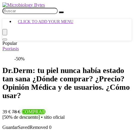
CLICK TO ADD YOUR MENU
Popular
Psoriasis
-50%
Dr.Derm: tu piel nunca había estado
tan sana ¿Dónde comprar? ¿Precio?
Opinión Médica y de usuarios. ¿Cómo
usar?
39 €
78 €
COMPRAR
[50% de descuento] • sitio oficial
Guardar
Saved
Removed
0