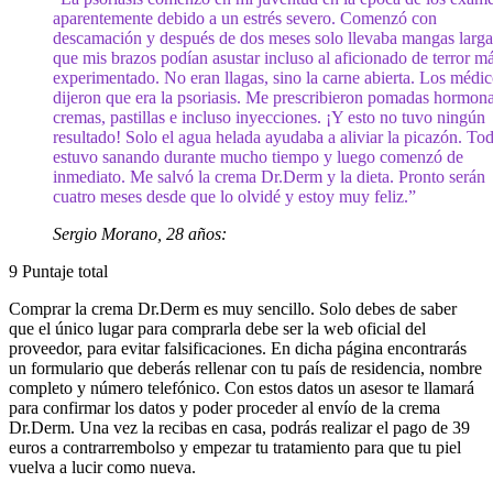
aparentemente debido a un estrés severo. Comenzó con
descamación y después de dos meses solo llevaba mangas larga
que mis brazos podían asustar incluso al aficionado de terror m
experimentado. No eran llagas, sino la carne abierta. Los médi
dijeron que era la psoriasis. Me prescribieron pomadas hormona
cremas, pastillas e incluso inyecciones. ¡Y esto no tuvo ningún
resultado! Solo el agua helada ayudaba a aliviar la picazón. To
estuvo sanando durante mucho tiempo y luego comenzó de
inmediato. Me salvó la crema Dr.Derm y la dieta. Pronto serán
cuatro meses desde que lo olvidé y estoy muy feliz.”
Sergio Morano, 28 años:
9
Puntaje total
Comprar la crema Dr.Derm es muy sencillo. Solo debes de saber
que el único lugar para comprarla debe ser la web oficial del
proveedor, para evitar falsificaciones. En dicha página encontrarás
un formulario que deberás rellenar con tu país de residencia, nombre
completo y número telefónico. Con estos datos un asesor te llamará
para confirmar los datos y poder proceder al envío de la crema
Dr.Derm. Una vez la recibas en casa, podrás realizar el pago de 39
euros a contrarrembolso y empezar tu tratamiento para que tu piel
vuelva a lucir como nueva.