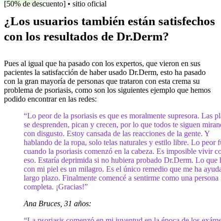
[50% de descuento] • sitio oficial
¿Los usuarios también están satisfechos
con los resultados de Dr.Derm?
Pues al igual que ha pasado con los expertos, que vieron en sus
pacientes la satisfacción de haber usado Dr.Derm, esto ha pasado
con la gran mayoría de personas que trataron con esta crema su
problema de psoriasis, como son los siguientes ejemplo que hemos
podido encontrar en las redes:
“Lo peor de la psoriasis es que es moralmente supresora. Las p
se desprenden, pican y crecen, por lo que todos te siguen mira
con disgusto. Estoy cansada de las reacciones de la gente. Y
hablando de la ropa, solo telas naturales y estilo libre. Lo peor 
cuando la psoriasis comenzó en la cabeza. Es imposible vivir c
eso. Estaría deprimida si no hubiera probado Dr.Derm. Lo que 
con mi piel es un milagro. Es el único remedio que me ha ayud
largo plazo. Finalmente comencé a sentirme como una persona
completa. ¡Gracias!”
Ana Bruces, 31 años:
“La psoriasis comenzó en mi juventud en la época de los exám