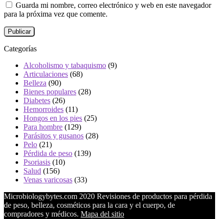
Guarda mi nombre, correo electrónico y web en este navegador
para la próxima vez que comente.
Categorías
Alcoholismo y tabaquismo
(9)
Articulaciones
(68)
Belleza
(90)
Bienes populares
(28)
Diabetes
(26)
Hemorroides
(11)
Hongos en los pies
(25)
Para hombre
(129)
Parásitos y gusanos
(28)
Pelo
(21)
Pérdida de peso
(139)
Psoriasis
(10)
Salud
(156)
Venas varicosas
(33)
Microbiologybytes.com 2020 Revisiones de productos para pérdida
de peso, belleza, cosméticos para la cara y el cuerpo, de
compradores y médicos.
Mapa del sitio