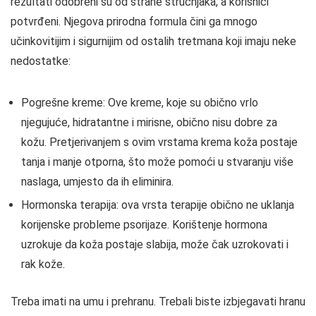
rezultati odobreni su od strane stručnjaka, a korisnici
potvrđeni. Njegova prirodna formula čini ga mnogo
učinkovitijim i sigurnijim od ostalih tretmana koji imaju neke
nedostatke:
Pogrešne kreme: Ove kreme, koje su obično vrlo
njegujuće, hidratantne i mirisne, obično nisu dobre za
kožu. Pretjerivanjem s ovim vrstama krema koža postaje
tanja i manje otporna, što može pomoći u stvaranju više
naslaga, umjesto da ih eliminira.
Hormonska terapija: ova vrsta terapije obično ne uklanja
korijenske probleme psorijaze. Korištenje hormona
uzrokuje da koža postaje slabija, može čak uzrokovati i
rak kože.
Treba imati na umu i prehranu. Trebali biste izbjegavati hranu