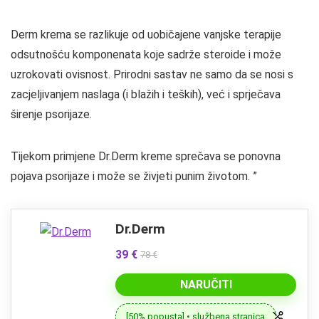
Derm krema se razlikuje od uobičajene vanjske terapije
odsutnošću komponenata koje sadrže steroide i može
uzrokovati ovisnost. Prirodni sastav ne samo da se nosi s
zacjeljivanjem naslaga (i blažih i teških), već i sprječava
širenje psorijaze.
Tijekom primjene Dr.Derm kreme sprečava se ponovna
pojava psorijaze i može se živjeti punim životom. ”
Dr.Derm
39 €
78 €
NARUČITI
[50% popusta] • službena stranica