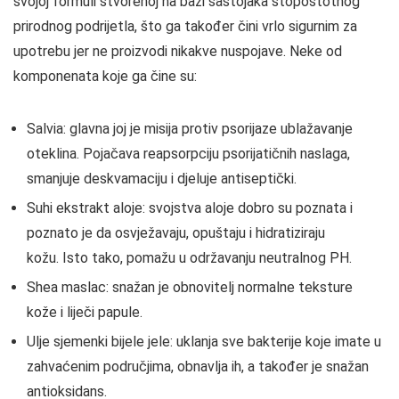
svojoj formuli stvorenoj na bazi sastojaka stopostotnog
prirodnog podrijetla, što ga također čini vrlo sigurnim za
upotrebu jer ne proizvodi nikakve nuspojave. Neke od
komponenata koje ga čine su:
Salvia: glavna joj je misija protiv psorijaze ublažavanje
oteklina. Pojačava reapsorpciju psorijatičnih naslaga,
smanjuje deskvamaciju i djeluje antiseptički.
Suhi ekstrakt aloje: svojstva aloje dobro su poznata i
poznato je da osvježavaju, opuštaju i hidratiziraju
kožu. Isto tako, pomažu u održavanju neutralnog PH.
Shea maslac: snažan je obnovitelj normalne teksture
kože i liječi papule.
Ulje sjemenki bijele jele: uklanja sve bakterije koje imate u
zahvaćenim područjima, obnavlja ih, a također je snažan
antioksidans.