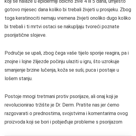
koji se nalaze u epidermiji obično žive 4 ili 5 dana, umjesto
gotovo mjesec dana koliko bi trebali živjeti u prosjeku. Zbog
toga keratinociti nemaju vremena živjeti onoliko dugo koliko
bi trebali i ti mrtvi ostaci se nakupljaju tvoreći poznate
psorijatične slojeve.
Područje se upali, zbog čega vaše tijelo sporije reagira, pa i
znojne i lojne žlijezde počinju ulaziti u igru, što uzrokuje
smanjenje brzine lučenja, koža se suši, puca i postaje u
lošem stanju.
Postoje mnogi tretmani protiv psorijaze, ali onaj koji je
revolucionirao tržište je Dr. Derm. Pratite nas jer ćemo
razgovarati o prednostima, svojstvima i komentarima ovog
proizvoda koji se bori i pobjeđuje probleme s psorijazom