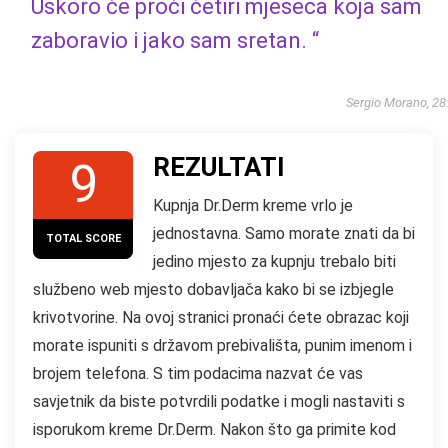
Uskoro će proći četiri mjeseca koja sam
zaboravio i jako sam sretan. “
Sergio Morano, 28
REZULTATI
9
Kupnja Dr.Derm kreme vrlo je
jednostavna. Samo morate znati da bi
TOTAL SCORE
jedino mjesto za kupnju trebalo biti
službeno web mjesto dobavljača kako bi se izbjegle
krivotvorine. Na ovoj stranici pronaći ćete obrazac koji
morate ispuniti s državom prebivališta, punim imenom i
brojem telefona. S tim podacima nazvat će vas
savjetnik da biste potvrdili podatke i mogli nastaviti s
isporukom kreme Dr.Derm. Nakon što ga primite kod