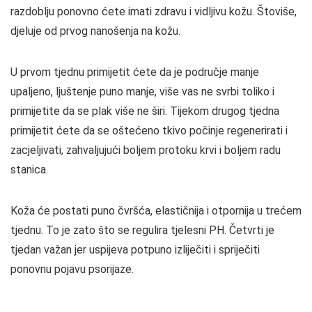
razdoblju ponovno ćete imati zdravu i vidljivu kožu. Štoviše,
djeluje od prvog nanošenja na kožu.
U prvom tjednu primijetit ćete da je područje manje
upaljeno, ljuštenje puno manje, više vas ne svrbi toliko i
primijetite da se plak više ne širi. Tijekom drugog tjedna
primijetit ćete da se oštećeno tkivo počinje regenerirati i
zacjeljivati, zahvaljujući boljem protoku krvi i boljem radu
stanica.
Koža će postati puno čvršća, elastičnija i otpornija u trećem
tjednu. To je zato što se regulira tjelesni PH. Četvrti je
tjedan važan jer uspijeva potpuno izliječiti i spriječiti
ponovnu pojavu psorijaze.