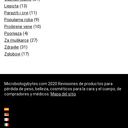
Ljepota
(13)
Paraziti i crvi
(11)
Popularna roba
(9)
Proširene vene
(10)
Psorijaza
(4)
Za muškarce
(27)
Zdravlje
(31)
Zglobovi
(17)
Microbiologybytes.com 2020 Revisiones de productos para
pérdida de peso, belleza, cosméticos para la cara y el cuerpo, de
compradores y médicos.
Mapa del sitio