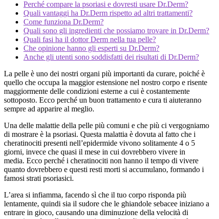
Perché compare la psoriasi e dovresti usare Dr.Derm?
Quali vantaggi ha Dr.Derm rispetto ad altri trattamenti?
Come funziona Dr.Derm?
Quali sono gli ingredienti che possiamo trovare in Dr.Derm?
Quali fasi ha il dottor Derm nella tua pelle?
Che opinione hanno gli esperti su Dr.Derm?
Anche gli utenti sono soddisfatti dei risultati di Dr.Derm?
La pelle è uno dei nostri organi più importanti da curare, poiché è
quello che occupa la maggior estensione nel nostro corpo e risente
maggiormente delle condizioni esterne a cui è costantemente
sottoposto. Ecco perché un buon trattamento e cura ti aiuteranno
sempre ad apparire al meglio.
Una delle malattie della pelle più comuni e che più ci vergogniamo
di mostrare è la psoriasi. Questa malattia è dovuta al fatto che i
cheratinociti presenti nell’epidermide vivono solitamente 4 o 5
giorni, invece che quasi il mese in cui dovrebbero vivere in
media. Ecco perché i cheratinociti non hanno il tempo di vivere
quanto dovrebbero e questi resti morti si accumulano, formando i
famosi strati psoriasici.
L’area si infiamma, facendo sì che il tuo corpo risponda più
lentamente, quindi sia il sudore che le ghiandole sebacee iniziano a
entrare in gioco, causando una diminuzione della velocità di