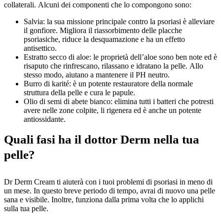
collaterali. Alcuni dei componenti che lo compongono sono:
Salvia: la sua missione principale contro la psoriasi è alleviare
il gonfiore. Migliora il riassorbimento delle placche
psoriasiche, riduce la desquamazione e ha un effetto
antisettico.
Estratto secco di aloe: le proprietà dell’aloe sono ben note ed è
risaputo che rinfrescano, rilassano e idratano la pelle. Allo
stesso modo, aiutano a mantenere il PH neutro.
Burro di karité: è un potente restauratore della normale
struttura della pelle e cura le papule.
Olio di semi di abete bianco: elimina tutti i batteri che potresti
avere nelle zone colpite, li rigenera ed è anche un potente
antiossidante.
Quali fasi ha il dottor Derm nella tua
pelle?
Dr Derm Cream ti aiuterà con i tuoi problemi di psoriasi in meno di
un mese. In questo breve periodo di tempo, avrai di nuovo una pelle
sana e visibile. Inoltre, funziona dalla prima volta che lo applichi
sulla tua pelle.