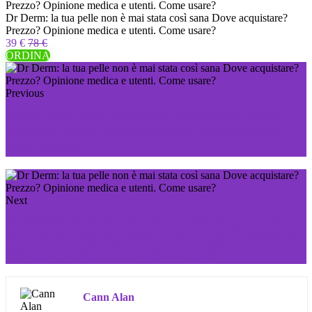
Dr Derm: la tua pelle non è mai stata così sana Dove acquistare?
Prezzo? Opinione medica e utenti. Come usare?
39 €
78 €
ORDINA
Previous
Tonus: avrai il potere sessuale di un giovane adulto
Dove acquistare? Prezzo? Opinione medica e utenti.
Come usare?
Next
Hemorexal: il trattamento di cui avevi bisogno per
dimenticarti delle emorroidi Dove acquistare? Prezzo?
Opinione medica e utenti. Come usare?
Cann Alan