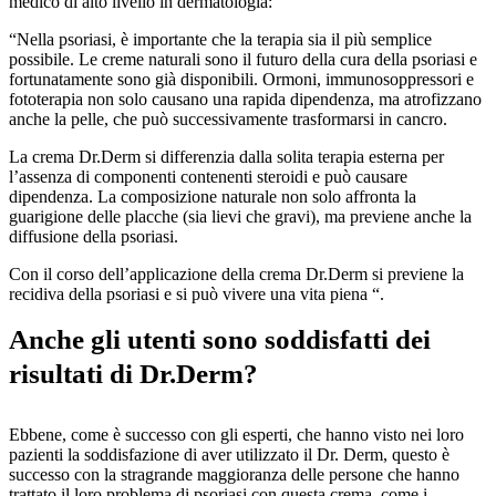
medico di alto livello in dermatologia:
“Nella psoriasi, è importante che la terapia sia il più semplice
possibile. Le creme naturali sono il futuro della cura della psoriasi e
fortunatamente sono già disponibili. Ormoni, immunosoppressori e
fototerapia non solo causano una rapida dipendenza, ma atrofizzano
anche la pelle, che può successivamente trasformarsi in cancro.
La crema Dr.Derm si differenzia dalla solita terapia esterna per
l’assenza di componenti contenenti steroidi e può causare
dipendenza. La composizione naturale non solo affronta la
guarigione delle placche (sia lievi che gravi), ma previene anche la
diffusione della psoriasi.
Con il corso dell’applicazione della crema Dr.Derm si previene la
recidiva della psoriasi e si può vivere una vita piena “.
Anche gli utenti sono soddisfatti dei
risultati di Dr.Derm?
Ebbene, come è successo con gli esperti, che hanno visto nei loro
pazienti la soddisfazione di aver utilizzato il Dr. Derm, questo è
successo con la stragrande maggioranza delle persone che hanno
trattato il loro problema di psoriasi con questa crema, come i