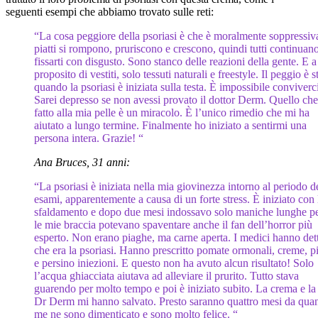
seguenti esempi che abbiamo trovato sulle reti:
“La cosa peggiore della psoriasi è che è moralmente soppressiva
piatti si rompono, pruriscono e crescono, quindi tutti continuan
fissarti con disgusto. Sono stanco delle reazioni della gente. E a
proposito di vestiti, solo tessuti naturali e freestyle. Il peggio è s
quando la psoriasi è iniziata sulla testa. È impossibile conviverc
Sarei depresso se non avessi provato il dottor Derm. Quello che
fatto alla mia pelle è un miracolo. È l’unico rimedio che mi ha
aiutato a lungo termine. Finalmente ho iniziato a sentirmi una
persona intera. Grazie! “
Ana Bruces, 31 anni:
“La psoriasi è iniziata nella mia giovinezza intorno al periodo d
esami, apparentemente a causa di un forte stress. È iniziato con 
sfaldamento e dopo due mesi indossavo solo maniche lunghe p
le mie braccia potevano spaventare anche il fan dell’horror più
esperto. Non erano piaghe, ma carne aperta. I medici hanno det
che era la psoriasi. Hanno prescritto pomate ormonali, creme, pi
e persino iniezioni. E questo non ha avuto alcun risultato! Solo
l’acqua ghiacciata aiutava ad alleviare il prurito. Tutto stava
guarendo per molto tempo e poi è iniziato subito. La crema e la 
Dr Derm mi hanno salvato. Presto saranno quattro mesi da qua
me ne sono dimenticato e sono molto felice. “