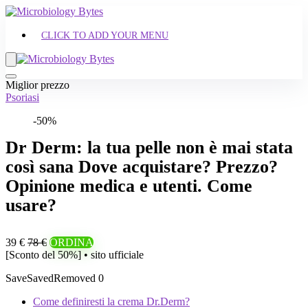
CLICK TO ADD YOUR MENU
Miglior prezzo
Psoriasi
-50%
Dr Derm: la tua pelle non è mai stata
così sana Dove acquistare? Prezzo?
Opinione medica e utenti. Come
usare?
39 €
78 €
ORDINA
[Sconto del 50%] • sito ufficiale
Save
Saved
Removed
0
Come definiresti la crema Dr.Derm?