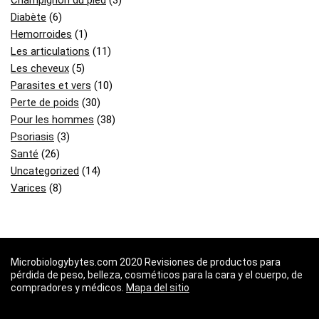
Champignon du pied
(3)
Diabète
(6)
Hemorroides
(1)
Les articulations
(11)
Les cheveux
(5)
Parasites et vers
(10)
Perte de poids
(30)
Pour les hommes
(38)
Psoriasis
(3)
Santé
(26)
Uncategorized
(14)
Varices
(8)
Microbiologybytes.com 2020 Revisiones de productos para
pérdida de peso, belleza, cosméticos para la cara y el cuerpo, de
compradores y médicos.
Mapa del sitio