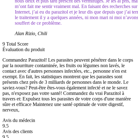
nous deux et plus tard prescrit des vermifuges. Je les ai pris, mai
m’ont fait me sentir vraiment mal. En faisant des recherches sur
Internet, j’ai eu du parazitol et je leur dis que depuis que j’ai te
le traitement il y a quelques années, ni mon mari ni moi n’avon
souffert de ce problème.
Alan Rizio, Chili
9
Total Score
Évaluation du produit
Commandez Parazitol! Les parasites peuvent pénétrer dans le corps
par la nourriture contaminée, les fruits ou légumes non lavés, le
contact avec d'autres personnes infectées, etc., personne n'en est
exempt. En fait, les statistiques montrent que les parasites sont
présents chez près de 3 milliards de personnes dans le monde. Le
saviez-vous? Peut-être êtes-vous également infecté et ne le savez
pas, n'exposez pas votre santé! Commandez du vrai Parazitol à
travers et: Expulsez tous les parasites de votre corps d'une manière
sûre et efficace Maintenez une santé optimale de votre digestif,
nerveux,
Avis du médecin
9.5
Avis des clients
9.5