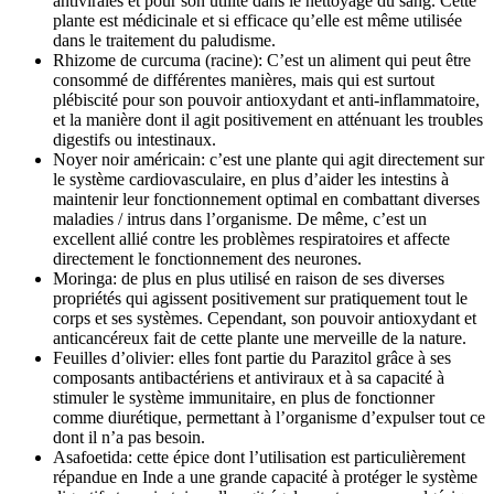
antivirales et pour son utilité dans le nettoyage du sang. Cette
plante est médicinale et si efficace qu’elle est même utilisée
dans le traitement du paludisme.
Rhizome de curcuma (racine): C’est un aliment qui peut être
consommé de différentes manières, mais qui est surtout
plébiscité pour son pouvoir antioxydant et anti-inflammatoire,
et la manière dont il agit positivement en atténuant les troubles
digestifs ou intestinaux.
Noyer noir américain: c’est une plante qui agit directement sur
le système cardiovasculaire, en plus d’aider les intestins à
maintenir leur fonctionnement optimal en combattant diverses
maladies / intrus dans l’organisme. De même, c’est un
excellent allié contre les problèmes respiratoires et affecte
directement le fonctionnement des neurones.
Moringa: de plus en plus utilisé en raison de ses diverses
propriétés qui agissent positivement sur pratiquement tout le
corps et ses systèmes. Cependant, son pouvoir antioxydant et
anticancéreux fait de cette plante une merveille de la nature.
Feuilles d’olivier: elles font partie du Parazitol grâce à ses
composants antibactériens et antiviraux et à sa capacité à
stimuler le système immunitaire, en plus de fonctionner
comme diurétique, permettant à l’organisme d’expulser tout ce
dont il n’a pas besoin.
Asafoetida: cette épice dont l’utilisation est particulièrement
répandue en Inde a une grande capacité à protéger le système