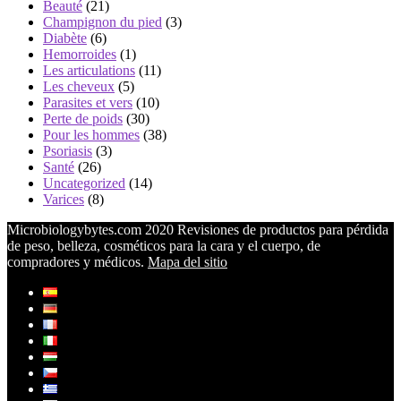
Beauté
(21)
Champignon du pied
(3)
Diabète
(6)
Hemorroides
(1)
Les articulations
(11)
Les cheveux
(5)
Parasites et vers
(10)
Perte de poids
(30)
Pour les hommes
(38)
Psoriasis
(3)
Santé
(26)
Uncategorized
(14)
Varices
(8)
Microbiologybytes.com 2020 Revisiones de productos para pérdida
de peso, belleza, cosméticos para la cara y el cuerpo, de
compradores y médicos.
Mapa del sitio