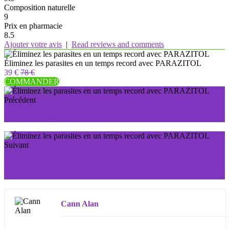
Composition naturelle
9
Prix ​​en pharmacie
8.5
Ajouter votre avis
|
Read reviews and comments
Éliminez les parasites en un temps record avec PARAZITOL
39 €
78 €
COMMANDER
Précédent
Prenez Insumed et vivez sans diabète!
Suivant
Améliorez vos érections et vos relations avec
EROFERTIL
Cann Alan