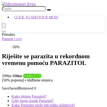
CLICK TO ADD YOUR MENU
Prirodno
Paraziti i crvi
-50%
Riješite se parazita u rekordnom
vremenu pomoću PARAZITOL
299kn
598kn
NARUČITI
[50% popusta] • službena stranica
Save
Saved
Removed
0
Kako djeluje Parazitol?
Gdje mogu kupiti Parazitol?
Kako Parazitol može biti toliko učinkovit?