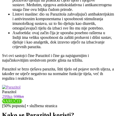
pozitivno djeluju na praktički cijelo tijelo i njegove
sustave. Međutim, njegova antioksidativna i antikancerogena
snaga čine ovu biljku čudom prirode.
Listovi masline: dio su Parazitola zahvaljujući antibakterijskim
i antivirusnim komponentama i sposobnosti stimuliranja
imunološkog sustava, uz to što djeluju kao diuretik,
omogućavajući tijelu da izbaci sve što mu nije potrebno.
Asafoetida: ovaj začin čija je uporaba posebno raširena u
Indiji ima veliku sposobnost da zaštiti probavni i dišni sustav,
djeluje i kao analgetik, dok izravno utječe na izbacivanje
crijevnih parazita.
Svi ovi sastojci čine Parazitol i čine ga najsigurnijim i
najučinkovitijim sredstvom protiv glista na tržištu.
Parazitol se brzo rješava parazita, štiti tijelo od pojave novih uljeza, a
također ne utječe negativno na normalne funkcije tijela, već ih
regulira i reaktivira.
Parazitol
299kn
598kn
NARUČITI
[50% popusta] • službena stranica
Kako se Parazitol koristi?