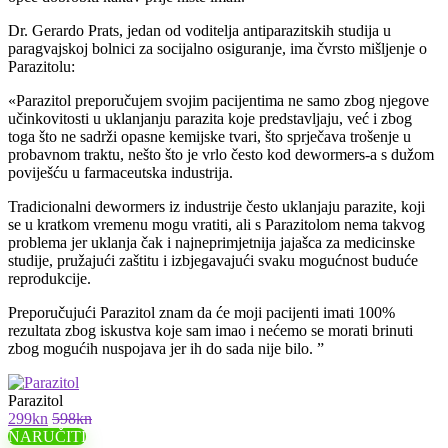
Dr. Gerardo Prats, jedan od voditelja antiparazitskih studija u
paragvajskoj bolnici za socijalno osiguranje, ima čvrsto mišljenje o
Parazitolu:
«Parazitol preporučujem svojim pacijentima ne samo zbog njegove
učinkovitosti u uklanjanju parazita koje predstavljaju, već i zbog
toga što ne sadrži opasne kemijske tvari, što sprječava trošenje u
probavnom traktu, nešto što je vrlo često kod dewormers-a s dužom
poviješću u farmaceutska industrija.
Tradicionalni dewormers iz industrije često uklanjaju parazite, koji
se u kratkom vremenu mogu vratiti, ali s Parazitolom nema takvog
problema jer uklanja čak i najneprimjetnija jajašca za medicinske
studije, pružajući zaštitu i izbjegavajući svaku mogućnost buduće
reprodukcije.
Preporučujući Parazitol znam da će moji pacijenti imati 100%
rezultata zbog iskustva koje sam imao i nećemo se morati brinuti
zbog mogućih nuspojava jer ih do sada nije bilo. ”
Parazitol
299kn
598kn
NARUČITI