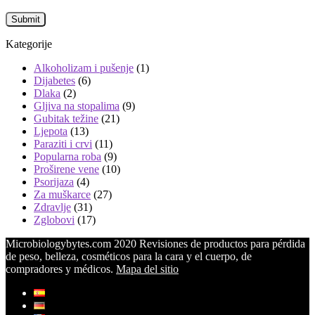
Kategorije
Alkoholizam i pušenje
(1)
Dijabetes
(6)
Dlaka
(2)
Gljiva na stopalima
(9)
Gubitak težine
(21)
Ljepota
(13)
Paraziti i crvi
(11)
Popularna roba
(9)
Proširene vene
(10)
Psorijaza
(4)
Za muškarce
(27)
Zdravlje
(31)
Zglobovi
(17)
Microbiologybytes.com 2020 Revisiones de productos para pérdida
de peso, belleza, cosméticos para la cara y el cuerpo, de
compradores y médicos.
Mapa del sitio