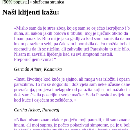
[50% popusta] • službena stranica
Naši klijenti kažu:
«Mislio sam da je stres zbog kojeg sam se osjećao iscrpljeno i 
duha, ali nakon jakih bolova u trbuhu, moj je liječnik otkrio da
Imam parazite. Bilo mi je jako gadljivo kad sam pomislila da 
imam parazite u sebi, pa čak sam i pomislila da ću možda trebat
operaciju da ih se riješim, ali zahvaljujući Parasitolu to nije bilo.
Nisam ni završila liječenje kad su svi simptomi nestali.
Preporučujem svima! “
Germán Allure, Kostarika
«Imati životinje kod kuće je sjajno, ali mogu vas izložiti i opas
parazitima. To mi se dogodilo i doživjela sam neke užasne dane
povraćanja, proljeva i nelagode od parazita koji su mi nažalost u
dok sam čistila posteljinu svoje mačke. Sada Parasitol uvijek i
kod kuće i osjećam se zaštićeno. »
Carlha Achoe, Paragvaj
«Nikad nisam znao odakle potječu moji paraziti, niti sam znao 
imam, ali moj suprug je počeo pokazivati ​​simptome, pa je u bol