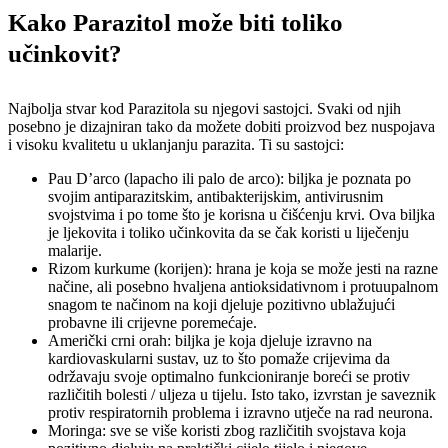
Kako Parazitol može biti toliko
učinkovit?
Najbolja stvar kod Parazitola su njegovi sastojci. Svaki od njih
posebno je dizajniran tako da možete dobiti proizvod bez nuspojava
i visoku kvalitetu u uklanjanju parazita. Ti su sastojci:
Pau D’arco (lapacho ili palo de arco): biljka je poznata po
svojim antiparazitskim, antibakterijskim, antivirusnim
svojstvima i po tome što je korisna u čišćenju krvi. Ova biljka
je ljekovita i toliko učinkovita da se čak koristi u liječenju
malarije.
Rizom kurkume (korijen): hrana je koja se može jesti na razne
načine, ali posebno hvaljena antioksidativnom i protuupalnom
snagom te načinom na koji djeluje pozitivno ublažujući
probavne ili crijevne poremećaje.
Američki crni orah: biljka je koja djeluje izravno na
kardiovaskularni sustav, uz to što pomaže crijevima da
održavaju svoje optimalno funkcioniranje boreći se protiv
različitih bolesti / uljeza u tijelu. Isto tako, izvrstan je saveznik
protiv respiratornih problema i izravno utječe na rad neurona.
Moringa: sve se više koristi zbog različitih svojstava koja