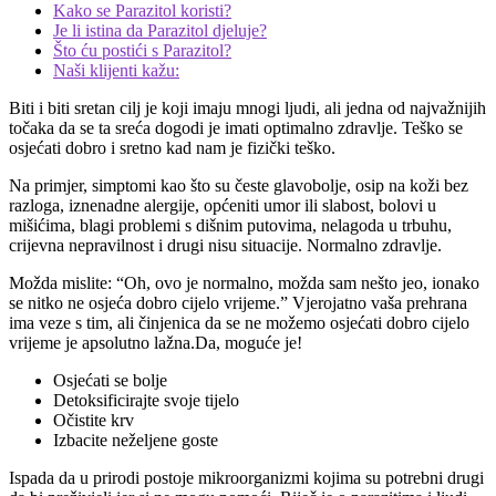
Kako se Parazitol koristi?
Je li istina da Parazitol djeluje?
Što ću postići s Parazitol?
Naši klijenti kažu:
Biti i biti sretan cilj je koji imaju mnogi ljudi, ali jedna od najvažnijih
točaka da se ta sreća dogodi je imati optimalno zdravlje. Teško se
osjećati dobro i sretno kad nam je fizički teško.
Na primjer, simptomi kao što su česte glavobolje, osip na koži bez
razloga, iznenadne alergije, općeniti umor ili slabost, bolovi u
mišićima, blagi problemi s dišnim putovima, nelagoda u trbuhu,
crijevna nepravilnost i drugi nisu situacije. Normalno zdravlje.
Možda mislite: “Oh, ovo je normalno, možda sam nešto jeo, ionako
se nitko ne osjeća dobro cijelo vrijeme.” Vjerojatno vaša prehrana
ima veze s tim, ali činjenica da se ne možemo osjećati dobro cijelo
vrijeme je apsolutno lažna.Da, moguće je!
Osjećati se bolje
Detoksificirajte svoje tijelo
Očistite krv
Izbacite neželjene goste
Ispada da u prirodi postoje mikroorganizmi kojima su potrebni drugi