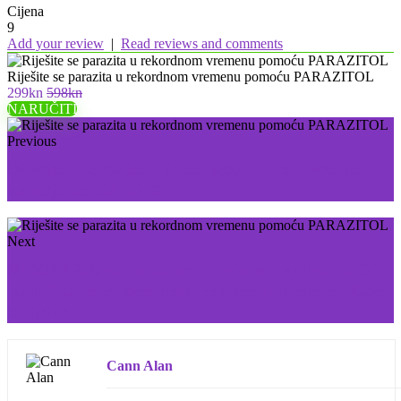
Cijena
9
Add your review
|
Read reviews and comments
Riješite se parazita u rekordnom vremenu pomoću PARAZITOL
299kn
598kn
NARUČITI
Previous
Uživajte u zdravijem i jačem srcu za manje vremena
zahvaljujući CARDIOL
Next
NICOZERO: za borbu protiv ovisnosti o nikotinu Gdje
kupiti? Cijena? Medicinsko mišljenje i korisnici. Kako
koristiti?
Cann Alan