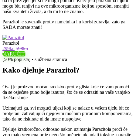
da bi preživjeli jer si ne mogu pomoći. Riječ je o parazitima i ljudi
mogu biti ranjivi na ove mikroorganizme koji su sposobni smanjiti
našu kvalitetu života, a da mi to ne znamo.
Parazitol je saveznik protiv nametnika i u korist zdravlja, zato ga
SADA morate znati!
Parazitol
299kn
598kn
NARUČITI
[50% popusta] • službena stranica
Kako djeluje Parazitol?
Ovaj je proizvod moćan sredstvo protiv glista koje će vam pomoći
da se osjećate puno bolje iznutra, što će se odraziti na vaše vanjsko
fizičko stanje.
Uzimajući ga, svi mogući uljezi koji se nalaze u vašem tijelu bit će
protjerani zahvaljujući njegovim moćnim prirodnim komponentama,
tako da ne riskirate ni da imate nuspojave.
Djeluje kratkoročno, odnosno nakon uzimanja Parazitola proći će
vrlo malo vremena prije nego što počnete uklanjati toksine, parazite i