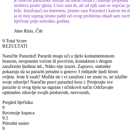
je obavila parazitske studije na nama obojici i kasnije propisala
sredstva protiv glista. Uzeo sam ih, ali od njih sam se osjećao j
loše. Istražujući na Internetu, primio sam Parasitol i kažem im d
ja ni moj suprug nismo patili od ovog problema otkad sam zavr
liječenje prije nekoliko godina.
Alan Rizio, Čile
9
Total Score
REZULTATI
Naručite Parazitol! Paraziti mogu ući u tijelo kontaminiranom
hranom, neopranim voćem ili povrćem, kontaktom s drugim
zaraženim ljudima itd., Nitko nije izuzet. Zapravo, statistike
pokazuju da su paraziti prisutni u gotovo 3 milijarde ljudi širom
svijeta. Jeste li znali? Možda ste i vi zaraženi i ne znate to, ne izlažite
svoje zdravlje! Naručite pravi parazitol kroz i: Protjerajte sve
parazite iz svog tijela na siguran i učinkovit način Održavajte
optimalno zdravlje svojih probavnih, nervoznih,
Pregled liječnika
9
Recenzije kupaca
9.5
Prirodni sastav
9