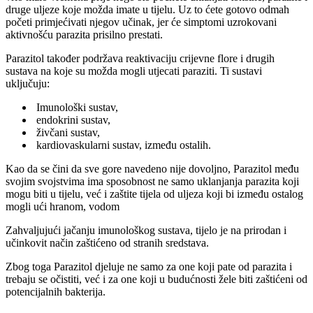
druge uljeze koje možda imate u tijelu. Uz to ćete gotovo odmah
početi primjećivati ​​njegov učinak, jer će simptomi uzrokovani
aktivnošću parazita prisilno prestati.
Parazitol također podržava reaktivaciju crijevne flore i drugih
sustava na koje su možda mogli utjecati paraziti. Ti sustavi
uključuju:
Imunološki sustav,
endokrini sustav,
živčani sustav,
kardiovaskularni sustav, između ostalih.
Kao da se čini da sve gore navedeno nije dovoljno, Parazitol među
svojim svojstvima ima sposobnost ne samo uklanjanja parazita koji
mogu biti u tijelu, već i zaštite tijela od uljeza koji bi između ostalog
mogli ući hranom, vodom
Zahvaljujući jačanju imunološkog sustava, tijelo je na prirodan i
učinkovit način zaštićeno od stranih sredstava.
Zbog toga Parazitol djeluje ne samo za one koji pate od parazita i
trebaju se očistiti, već i za one koji u budućnosti žele biti zaštićeni od
potencijalnih bakterija.