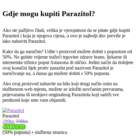
Gdje mogu kupiti Parazitol?
Ako ste pažljivo čitali, velika je vjerojatnost da se pitate gdje kupiti
Parazitol i koja je njegova cijena, a ovo je najbolji dio: previše je
lako nabaviti Parazitol.
Kako da ga naručim? Uđite i proizvod možete dobiti s popustom od
50%. Ne gubite vrijeme tražeći trgovine zdrave hrane, ljekarne ili
internetske tržnice poput Amazona ili slično. Jedini način da dobijete
ovaj konačni lijek protiv parazita pod nazivom Parazitol je
naručivanje na, a danas ga možete dobiti s 50% popusta.
Ako ovaj proizvod nabavite na bilo koji drugi način osim na
službenom web mjestu, možete se izložiti novčanim prevarama,
prijevarama ili neobjavi originalnog Parazitola koji sadrži sve
prednosti koje smo vam objasnili.
Parazitol
299kn
598kn
NARUČITI
[50% popusta] • službena stranica