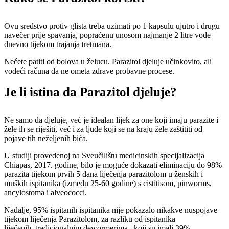
Ovu sredstvo protiv glista treba uzimati po 1 kapsulu ujutro i drugu
navečer prije spavanja, popraćenu unosom najmanje 2 litre vode
dnevno tijekom trajanja tretmana.
Nećete patiti od bolova u želucu. Parazitol djeluje učinkovito, ali
vodeći računa da ne ometa zdrave probavne procese.
Je li istina da Parazitol djeluje?
Ne samo da djeluje, već je idealan lijek za one koji imaju parazite i
žele ih se riješiti, već i za ljude koji se na kraju žele zaštititi od
pojave tih neželjenih bića.
U studiji provedenoj na Sveučilištu medicinskih specijalizacija
Chiapas, 2017. godine, bilo je moguće dokazati eliminaciju do 98%
parazita tijekom prvih 5 dana liječenja parazitolom u ženskih i
muških ispitanika (između 25-60 godine) s cistitisom, pinworms,
ancylostoma i alveococci.
Nadalje, 95% ispitanih ispitanika nije pokazalo nikakve nuspojave
tijekom liječenja Parazitolom, za razliku od ispitanika
liječenih tradicionalnim dewormerima , koji su imali 39%