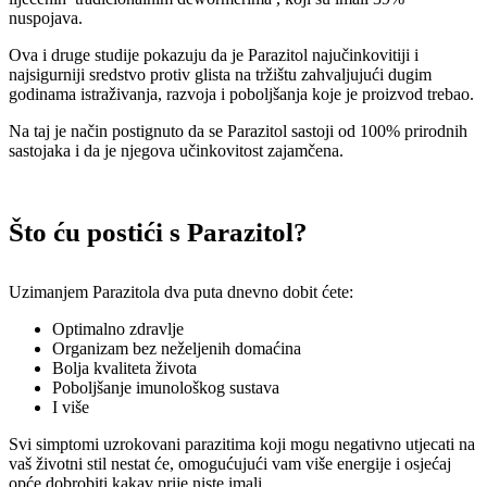
nuspojava.
Ova i druge studije pokazuju da je Parazitol najučinkovitiji i
najsigurniji sredstvo protiv glista na tržištu zahvaljujući dugim
godinama istraživanja, razvoja i poboljšanja koje je proizvod trebao.
Na taj je način postignuto da se Parazitol sastoji od 100% prirodnih
sastojaka i da je njegova učinkovitost zajamčena.
Što ću postići s Parazitol?
Uzimanjem Parazitola dva puta dnevno dobit ćete:
Optimalno zdravlje
Organizam bez neželjenih domaćina
Bolja kvaliteta života
Poboljšanje imunološkog sustava
I više
Svi simptomi uzrokovani parazitima koji mogu negativno utjecati na
vaš životni stil nestat će, omogućujući vam više energije i osjećaj
opće dobrobiti kakav prije niste imali.