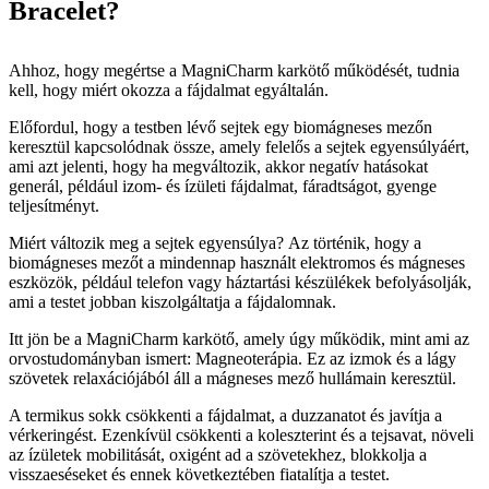
Bracelet?
Ahhoz, hogy megértse a MagniCharm karkötő működését, tudnia
kell, hogy miért okozza a fájdalmat egyáltalán.
Előfordul, hogy a testben lévő sejtek egy biomágneses mezőn
keresztül kapcsolódnak össze, amely felelős a sejtek egyensúlyáért,
ami azt jelenti, hogy ha megváltozik, akkor negatív hatásokat
generál, például izom- és ízületi fájdalmat, fáradtságot, gyenge
teljesítményt.
Miért változik meg a sejtek egyensúlya? Az történik, hogy a
biomágneses mezőt a mindennap használt elektromos és mágneses
eszközök, például telefon vagy háztartási készülékek befolyásolják,
ami a testet jobban kiszolgáltatja a fájdalomnak.
Itt jön be a MagniCharm karkötő, amely úgy működik, mint ami az
orvostudományban ismert: Magneoterápia. Ez az izmok és a lágy
szövetek relaxációjából áll a mágneses mező hullámain keresztül.
A termikus sokk csökkenti a fájdalmat, a duzzanatot és javítja a
vérkeringést. Ezenkívül csökkenti a koleszterint és a tejsavat, növeli
az ízületek mobilitását, oxigént ad a szövetekhez, blokkolja a
visszaeséseket és ennek következtében fiatalítja a testet.