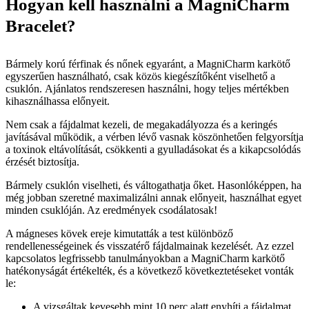
Hogyan kell használni a MagniCharm
Bracelet?
Bármely korú férfinak és nőnek egyaránt, a MagniCharm karkötő
egyszerűen használható, csak közös kiegészítőként viselhető a
csuklón. Ajánlatos rendszeresen használni, hogy teljes mértékben
kihasználhassa előnyeit.
Nem csak a fájdalmat kezeli, de megakadályozza és a keringés
javításával működik, a vérben lévő vasnak köszönhetően felgyorsítja
a toxinok eltávolítását, csökkenti a gyulladásokat és a kikapcsolódás
érzését biztosítja.
Bármely csuklón viselheti, és váltogathatja őket. Hasonlóképpen, ha
még jobban szeretné maximalizálni annak előnyeit, használhat egyet
minden csuklóján. Az eredmények csodálatosak!
A mágneses kövek ereje kimutatták a test különböző
rendellenességeinek és visszatérő fájdalmainak kezelését. Az ezzel
kapcsolatos legfrissebb tanulmányokban a MagniCharm karkötő
hatékonyságát értékelték, és a következő következtetéseket vonták
le:
A vizsgáltak kevesebb mint 10 perc alatt enyhíti a fájdalmat