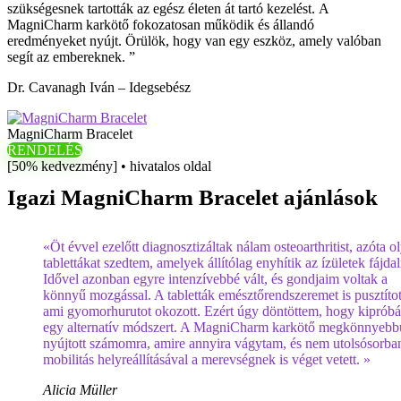
szükségesnek tartották az egész életen át tartó kezelést. A
MagniCharm karkötő fokozatosan működik és állandó
eredményeket nyújt. Örülök, hogy van egy eszköz, amely valóban
segít az embereknek. ”
Dr. Cavanagh Iván – Idegsebész
MagniCharm Bracelet
RENDELÉS
[50% kedvezmény] • hivatalos oldal
Igazi MagniCharm Bracelet ajánlások
«Öt évvel ezelőtt diagnosztizáltak nálam osteoarthritist, azóta o
tablettákat szedtem, amelyek állítólag enyhítik az ízületek fájdal
Idővel azonban egyre intenzívebbé vált, és gondjaim voltak a
könnyű mozgással. A tabletták emésztőrendszeremet is pusztítot
ami gyomorhurutot okozott. Ezért úgy döntöttem, hogy kipróbá
egy alternatív módszert. A MagniCharm karkötő megkönnyebbü
nyújtott számomra, amire annyira vágytam, és nem utolsósorba
mobilitás helyreállításával a merevségnek is véget vetett. »
Alicia Müller