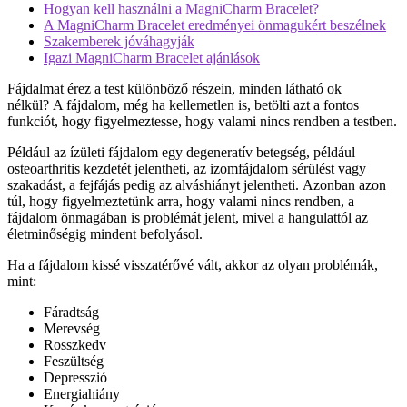
Hogyan kell használni a MagniCharm Bracelet?
A MagniCharm Bracelet eredményei önmagukért beszélnek
Szakemberek jóváhagyják
Igazi MagniCharm Bracelet ajánlások
Fájdalmat érez a test különböző részein, minden látható ok
nélkül? A fájdalom, még ha kellemetlen is, betölti azt a fontos
funkciót, hogy figyelmeztesse, hogy valami nincs rendben a testben.
Például az ízületi fájdalom egy degeneratív betegség, például
osteoarthritis kezdetét jelentheti, az izomfájdalom sérülést vagy
szakadást, a fejfájás pedig az alváshiányt jelentheti. Azonban azon
túl, hogy figyelmeztetünk arra, hogy valami nincs rendben, a
fájdalom önmagában is problémát jelent, mivel a hangulattól az
életminőségig mindent befolyásol.
Ha a fájdalom kissé visszatérővé vált, akkor az olyan problémák,
mint:
Fáradtság
Merevség
Rosszkedv
Feszültség
Depresszió
Energiahiány