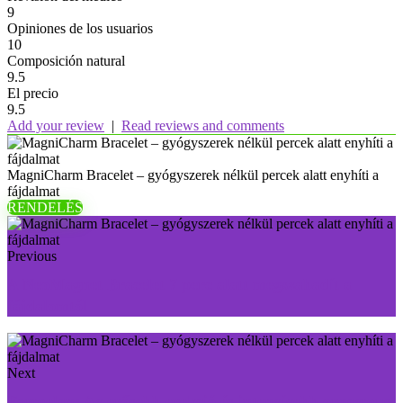
9
Opiniones de los usuarios
10
Composición natural
9.5
El precio
9.5
Add your review
|
Read reviews and comments
MagniCharm Bracelet – gyógyszerek nélkül percek alatt enyhíti a
fájdalmat
RENDELÉS
Previous
A NeoMagnet Bracelet 7 perc alatt megszabadít a
fájdalomtól
Next
Formelan: Az erősebb erekció és intenzívebb orgazmus