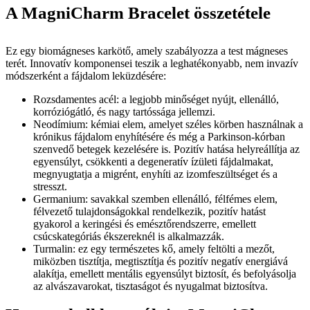
A MagniCharm Bracelet összetétele
Ez egy biomágneses karkötő, amely szabályozza a test mágneses
terét. Innovatív komponensei teszik a leghatékonyabb, nem invazív
módszerként a fájdalom leküzdésére:
Rozsdamentes acél: a legjobb minőséget nyújt, ellenálló,
korróziógátló, és nagy tartóssága jellemzi.
Neodímium: kémiai elem, amelyet széles körben használnak a
krónikus fájdalom enyhítésére és még a Parkinson-kórban
szenvedő betegek kezelésére is. Pozitív hatása helyreállítja az
egyensúlyt, csökkenti a degeneratív ízületi fájdalmakat,
megnyugtatja a migrént, enyhíti az izomfeszültséget és a
stresszt.
Germanium: savakkal szemben ellenálló, félfémes elem,
félvezető tulajdonságokkal rendelkezik, pozitív hatást
gyakorol a keringési és emésztőrendszerre, emellett
csúcskategóriás ékszereknél is alkalmazzák.
Turmalin: ez egy természetes kő, amely feltölti a mezőt,
miközben tisztítja, megtisztítja és pozitív negatív energiává
alakítja, emellett mentális egyensúlyt biztosít, és befolyásolja
az alvászavarokat, tisztaságot és nyugalmat biztosítva.