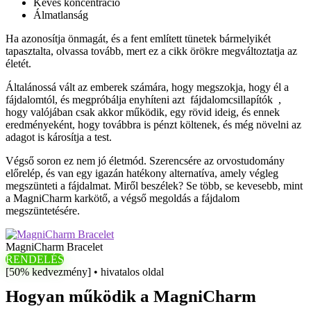
Kevés koncentráció
Álmatlanság
Ha azonosítja önmagát, és a fent említett tünetek bármelyikét
tapasztalta, olvassa tovább, mert ez a cikk örökre megváltoztatja az
életét.
Általánossá vált az emberek számára, hogy megszokja, hogy él a
fájdalomtól, és megpróbálja enyhíteni azt fájdalomcsillapítók ,
hogy valójában csak akkor működik, egy rövid ideig, és ennek
eredményeként, hogy továbbra is pénzt költenek, és még növelni az
adagot is károsítja a test.
Végső soron ez nem jó életmód. Szerencsére az orvostudomány
előrelép, és van egy igazán hatékony alternatíva, amely végleg
megszünteti a fájdalmat. Miről beszélek? Se több, se kevesebb, mint
a MagniCharm karkötő, a végső megoldás a fájdalom
megszüntetésére.
MagniCharm Bracelet
RENDELÉS
[50% kedvezmény] • hivatalos oldal
Hogyan működik a MagniCharm