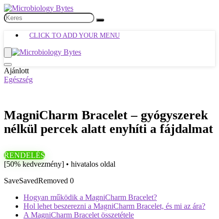
CLICK TO ADD YOUR MENU
Ajánlott
Egészség
MagniCharm Bracelet – gyógyszerek
nélkül percek alatt enyhíti a fájdalmat
RENDELÉS
[50% kedvezmény] • hivatalos oldal
Save
Saved
Removed
0
Hogyan működik a MagniCharm Bracelet?
Hol lehet beszerezni a MagniCharm Bracelet, és mi az ára?
A MagniCharm Bracelet összetétele