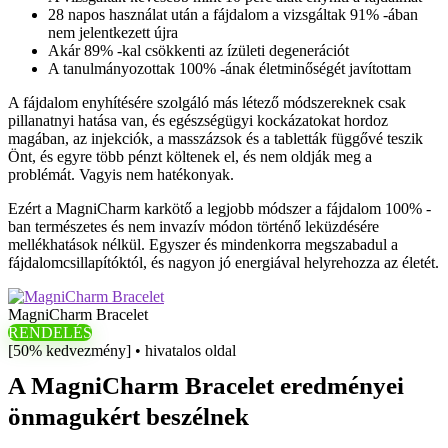
28 napos használat után a fájdalom a vizsgáltak 91% -ában
nem jelentkezett újra
Akár 89% -kal csökkenti az ízületi degenerációt
A tanulmányozottak 100% -ának életminőségét javítottam
A fájdalom enyhítésére szolgáló más létező módszereknek csak
pillanatnyi hatása van, és egészségügyi kockázatokat hordoz
magában, az injekciók, a masszázsok és a tabletták függővé teszik
Önt, és egyre több pénzt költenek el, és nem oldják meg a
problémát. Vagyis nem hatékonyak.
Ezért a MagniCharm karkötő a legjobb módszer a fájdalom 100% -
ban természetes és nem invazív módon történő leküzdésére
mellékhatások nélkül. Egyszer és mindenkorra megszabadul a
fájdalomcsillapítóktól, és nagyon jó energiával helyrehozza az életét.
MagniCharm Bracelet
RENDELÉS
[50% kedvezmény] • hivatalos oldal
A MagniCharm Bracelet eredményei
önmagukért beszélnek