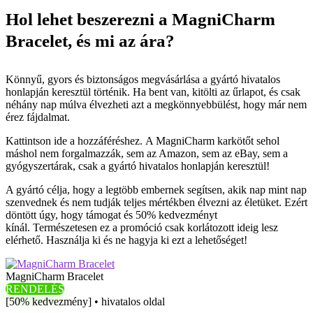
Hol lehet beszerezni a MagniCharm
Bracelet, és mi az ára?
Könnyű, gyors és biztonságos megvásárlása a gyártó hivatalos
honlapján keresztül történik. Ha bent van, kitölti az űrlapot, és csak
néhány nap múlva élvezheti azt a megkönnyebbülést, hogy már nem
érez fájdalmat.
Kattintson ide a hozzáféréshez. A MagniCharm karkötőt sehol
máshol nem forgalmazzák, sem az Amazon, sem az eBay, sem a
gyógyszertárak, csak a gyártó hivatalos honlapján keresztül!
A gyártó célja, hogy a legtöbb embernek segítsen, akik nap mint nap
szenvednek és nem tudják teljes mértékben élvezni az életüket. Ezért
döntött úgy, hogy támogat és 50% kedvezményt
kínál. Természetesen ez a promóció csak korlátozott ideig lesz
elérhető. Használja ki és ne hagyja ki ezt a lehetőséget!
MagniCharm Bracelet
RENDELÉS
[50% kedvezmény] • hivatalos oldal