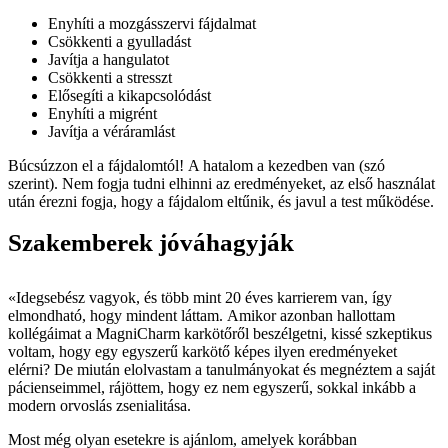
Enyhíti a mozgásszervi fájdalmat
Csökkenti a gyulladást
Javítja a hangulatot
Csökkenti a stresszt
Elősegíti a kikapcsolódást
Enyhíti a migrént
Javítja a véráramlást
Búcsúzzon el a fájdalomtól! A hatalom a kezedben van (szó
szerint). Nem fogja tudni elhinni az eredményeket, az első használat
után érezni fogja, hogy a fájdalom eltűnik, és javul a test működése.
Szakemberek jóváhagyják
«Idegsebész vagyok, és több mint 20 éves karrierem van, így
elmondható, hogy mindent láttam. Amikor azonban hallottam
kollégáimat a MagniCharm karkötőről beszélgetni, kissé szkeptikus
voltam, hogy egy egyszerű karkötő képes ilyen eredményeket
elérni? De miután elolvastam a tanulmányokat és megnéztem a saját
pácienseimmel, rájöttem, hogy ez nem egyszerű, sokkal inkább a
modern orvoslás zsenialitása.
Most még olyan esetekre is ajánlom, amelyek korábban