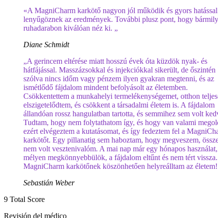
«A MagniCharm karkötő nagyon jól működik és gyors hatással
lenyűgöznek az eredmények. További plusz pont, hogy bármil
ruhadarabon kiválóan néz ki. „
Diane Schmidt
„A gerincem eltérése miatt hosszú évek óta küzdök nyak- és
hátfájással. Masszázsokkal és injekciókkal sikerült, de őszintén
szólva nincs időm vagy pénzem ilyen gyakran megtenni, és az
ismétlődő fájdalom mindent befolyásolt az életemben.
Csökkentettem a munkahelyi termelékenységemet, otthon telje
elszigetelődtem, és csökkent a társadalmi életem is. A fájdalom
állandóan rossz hangulatban tartotta, és semmihez sem volt ked
Tudtam, hogy nem folytathatom így, és hogy van valami megol
ezért elvégeztem a kutatásomat, és így fedeztem fel a MagniC
karkötőt. Egy pillanatig sem haboztam, hogy megveszem, össz
nem volt vesztenivalóm. A mai nap már egy hónapos használat,
mélyen megkönnyebbülök, a fájdalom eltűnt és nem tért vissza.
MagniCharm karkötőnek köszönhetően helyreálltam az életem!
Sebastián Weber
9
Total Score
Revisión del médico