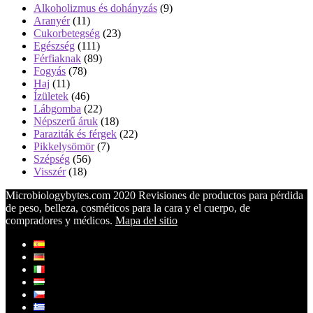
Alkoholizmus és dohányzás
(9)
Aranyér
(11)
Cukorbetegség
(23)
Egészség
(111)
Férfiaknak
(89)
Fogyás
(78)
Haj
(11)
Ízületek
(46)
Lábgomba
(22)
Népszerű áruk
(18)
Paraziták és férgek
(22)
Pikkelysömör
(7)
Szépség
(56)
Visszér
(18)
Microbiologybytes.com 2020 Revisiones de productos para pérdida
de peso, belleza, cosméticos para la cara y el cuerpo, de
compradores y médicos.
Mapa del sitio