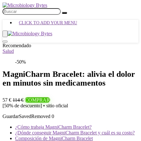
CLICK TO ADD YOUR MENU
Recomendado
Salud
-50%
MagniCharm Bracelet: alivia el dolor
en minutos sin medicamentos
57 €
114 €
COMPRAR
[50% de descuento] • sitio oficial
Guardar
Saved
Removed
0
¿Cómo trabaja MagniCharm Bracelet?
¿Dónde conseguir MagniCharm Bracelet y cuál es su costo?
Composición de MagniCharm Bracelet