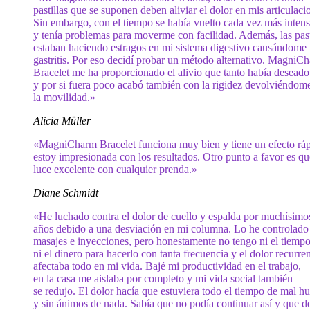
pastillas que se suponen deben aliviar el dolor en mis articulaci
Sin embargo, con el tiempo se había vuelto cada vez más inten
y tenía problemas para moverme con facilidad. Además, las past
estaban haciendo estragos en mi sistema digestivo causándome
gastritis. Por eso decidí probar un método alternativo. MagniC
Bracelet me ha proporcionado el alivio que tanto había deseado
y por si fuera poco acabó también con la rigidez devolviéndom
la movilidad.»
Alicia Müller
«MagniCharm Bracelet funciona muy bien y tiene un efecto ráp
estoy impresionada con los resultados. Otro punto a favor es qu
luce excelente con cualquier prenda.»
Diane Schmidt
«He luchado contra el dolor de cuello y espalda por muchísimo
años debido a una desviación en mi columna. Lo he controlado
masajes e inyecciones, pero honestamente no tengo ni el tiemp
ni el dinero para hacerlo con tanta frecuencia y el dolor recurre
afectaba todo en mi vida. Bajé mi productividad en el trabajo,
en la casa me aislaba por completo y mi vida social también
se redujo. El dolor hacía que estuviera todo el tiempo de mal h
y sin ánimos de nada. Sabía que no podía continuar así y que d