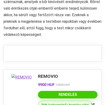
származnak, amelyek a bőr kinövését eredményezik. Bőrrel
való érintkezés útján emberről emberre terjed, különösen
akkor, ha sérült vagy fertőzött része van. Ezeknek a
jeleknek a megjelenése a testében napokban vagy években
fordulhat elő, attól függ, hogy a test mikor csökkenti
védekező képességeit.
REMOVIO
9900 HUF
19800 HUF
RENDELÉS
[50% kedvezmény] • hivatalos oldal