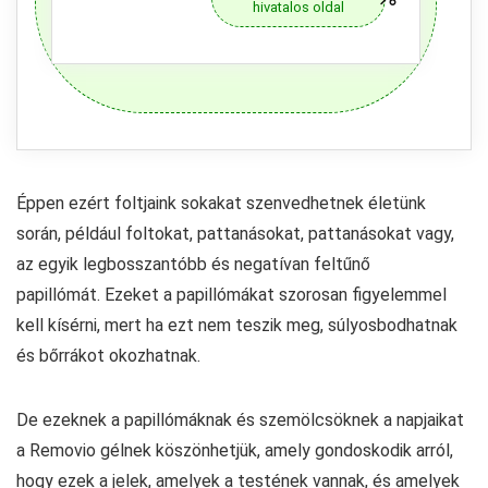
hivatalos oldal
Éppen ezért foltjaink sokakat szenvedhetnek életünk
során, például foltokat, pattanásokat, pattanásokat vagy,
az egyik legbosszantóbb és negatívan feltűnő
papillómát. Ezeket a papillómákat szorosan figyelemmel
kell kísérni, mert ha ezt nem teszik meg, súlyosbodhatnak
és bőrrákot okozhatnak.
De ezeknek a papillómáknak és szemölcsöknek a napjaikat
a Removio gélnek köszönhetjük, amely gondoskodik arról,
hogy ezek a jelek, amelyek a testének vannak, és amelyek