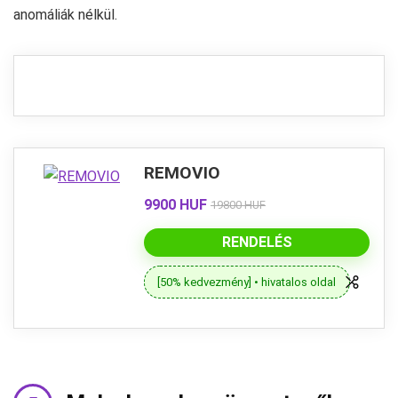
anomáliák nélkül.
REMOVIO
9900 HUF
19800 HUF
RENDELÉS
[50% kedvezmény] • hivatalos oldal