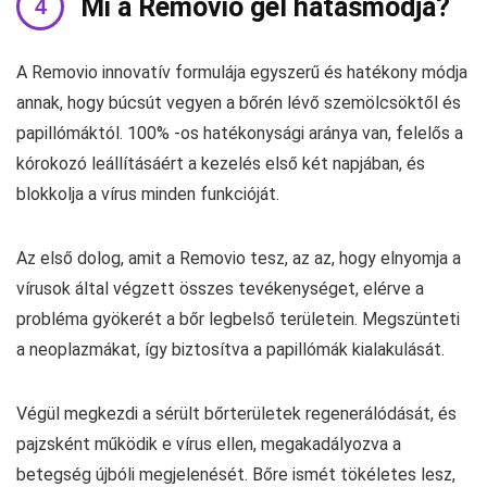
Mi a Removio gél hatásmódja?
A Removio innovatív formulája egyszerű és hatékony módja
annak, hogy búcsút vegyen a bőrén lévő szemölcsöktől és
papillómáktól. 100% -os hatékonysági aránya van, felelős a
kórokozó leállításáért a kezelés első két napjában, és
blokkolja a vírus minden funkcióját.
Az első dolog, amit a Removio tesz, az az, hogy elnyomja a
vírusok által végzett összes tevékenységet, elérve a
probléma gyökerét a bőr legbelső területein. Megszünteti
a neoplazmákat, így biztosítva a papillómák kialakulását.
Végül megkezdi a sérült bőrterületek regenerálódását, és
pajzsként működik e vírus ellen, megakadályozva a
betegség újbóli megjelenését. Bőre ismét tökéletes lesz,