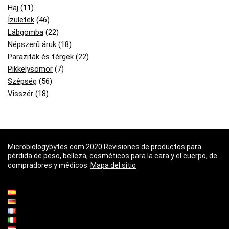
Haj
(11)
Ízületek
(46)
Lábgomba
(22)
Népszerű áruk
(18)
Paraziták és férgek
(22)
Pikkelysömör
(7)
Szépség
(56)
Visszér
(18)
Microbiologybytes.com 2020 Revisiones de productos para
pérdida de peso, belleza, cosméticos para la cara y el cuerpo, de
compradores y médicos.
Mapa del sitio