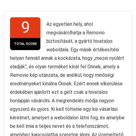
9
Az egyetlen hely, ahol
megvásárolhatja a Removio
biztosítását, a gyártó hivatalos
TOTAL SCORE
weboldala. Egy másik értékesítési
helyen fennáll annak a kockázata, hogy „mezei nyúlért
eladják”, és olyan terméket kínál fel Önnek, amely a
Removio kép utánzata, de anélkül, hogy minőségi
eredményeket kínálna Önnek. Ezért ennek elkerülése
érdekében ajánlott ezt a gélt csak a hivatalos
honlapján vásárolni. A megrendelés módja nagyon
egyszerű és gyors. Ki kell töltenie egy kis vásárlási
kérelmet, amelyet a weboldalon látni fog, és amelybe
be kell írnia a teljes nevet és a telefonszámot,
amelyhez kapcsolatba szeretne lépni. Az üzemeltető