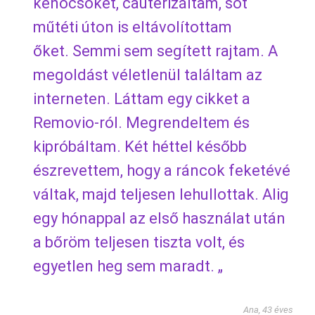
kenőcsöket, cauterizáltam, sőt
műtéti úton is eltávolítottam
őket. Semmi sem segített rajtam. A
megoldást véletlenül találtam az
interneten. Láttam egy cikket a
Removio-ról. Megrendeltem és
kipróbáltam. Két héttel később
észrevettem, hogy a ráncok feketévé
váltak, majd teljesen lehullottak. Alig
egy hónappal az első használat után
a bőröm teljesen tiszta volt, és
egyetlen heg sem maradt. „
Ana, 43 éves