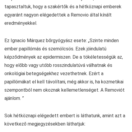
tapasztaltuk, hogy a szakértők és a hétköznapi emberek
egyaránt nagyon elégedettek a Removio által kínált
eredményekkel.
Ez Ignacio Márquez bőrgyógyász esete: „Szinte minden
ember papillómás és szemölcsös. Ezek jóindulatú
képződmények az epidermiszen. De a tökéletességük az,
hogy előbb vagy utóbb rosszindulatúvá válhatnak és
onkológiai betegségekhez vezethetnek. Ezért a
papillómákat el kell távolítani, még akkor is, ha kozmetikai
szempontból nem okoznak kellemetlenséget. A Removiót
ajánlom. ”
Sok hétköznapi elégedett embert is láthatunk, amint azt a
következő megjegyzésekben láthatjuk: