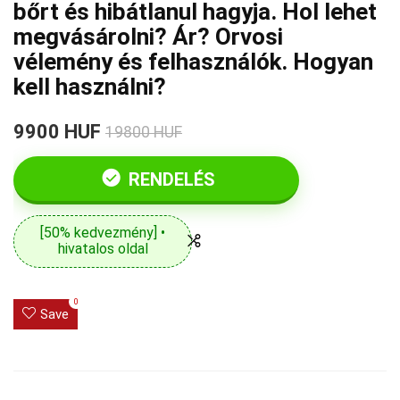
bőrt és hibátlanul hagyja. Hol lehet
megvásárolni? Ár? Orvosi
vélemény és felhasználók. Hogyan
kell használni?
9900 HUF
19800 HUF
RENDELÉS
[50% kedvezmény] •
hivatalos oldal
0
Save