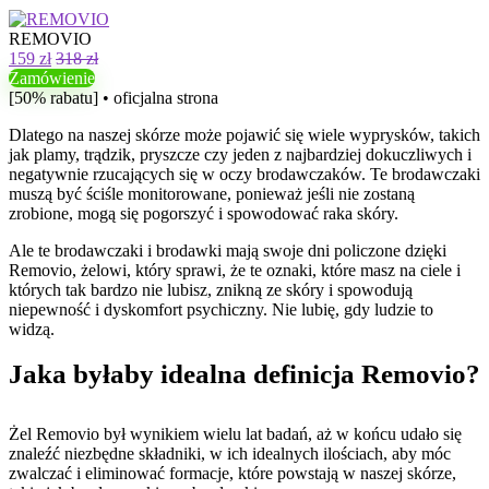
REMOVIO
159 zł
318 zł
Zamówienie
[50% rabatu] • oficjalna strona
Dlatego na naszej skórze może pojawić się wiele wyprysków, takich
jak plamy, trądzik, pryszcze czy jeden z najbardziej dokuczliwych i
negatywnie rzucających się w oczy brodawczaków. Te brodawczaki
muszą być ściśle monitorowane, ponieważ jeśli nie zostaną
zrobione, mogą się pogorszyć i spowodować raka skóry.
Ale te brodawczaki i brodawki mają swoje dni policzone dzięki
Removio, żelowi, który sprawi, że te oznaki, które masz na ciele i
których tak bardzo nie lubisz, znikną ze skóry i spowodują
niepewność i dyskomfort psychiczny. Nie lubię, gdy ludzie to
widzą.
Jaka byłaby idealna definicja Removio?
Żel Removio był wynikiem wielu lat badań, aż w końcu udało się
znaleźć niezbędne składniki, w ich idealnych ilościach, aby móc
zwalczać i eliminować formacje, które powstają w naszej skórze,