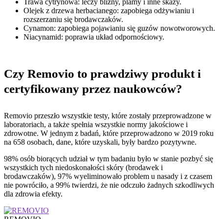
Trawa cytrynowa: leczy blizny, plamy i inne skazy.
Olejek z drzewa herbacianego: zapobiega odżywianiu i
rozszerzaniu się brodawczaków.
Cynamon: zapobiega pojawianiu się guzów nowotworowych.
Niacynamid: poprawia układ odpornościowy.
Czy Removio to prawdziwy produkt i
certyfikowany przez naukowców?
Removio przeszło wszystkie testy, które zostały przeprowadzone w
laboratoriach, a także spełnia wszystkie normy jakościowe i
zdrowotne. W jednym z badań, które przeprowadzono w 2019 roku
na 658 osobach, dane, które uzyskali, były bardzo pozytywne.
98% osób biorących udział w tym badaniu było w stanie pozbyć się
wszystkich tych niedoskonałości skóry (brodawek i
brodawczaków), 97% wyeliminowało problem u nasady i z czasem
nie powróciło, a 99% twierdzi, że nie odczuło żadnych szkodliwych
dla zdrowia efekty.