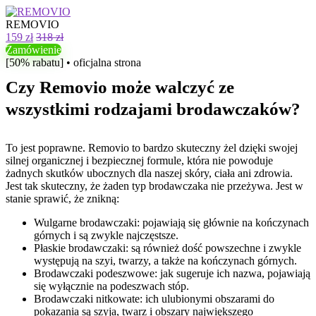
REMOVIO
159 zł
318 zł
Zamówienie
[50% rabatu] • oficjalna strona
Czy Removio może walczyć ze
wszystkimi rodzajami brodawczaków?
To jest poprawne. Removio to bardzo skuteczny żel dzięki swojej
silnej organicznej i bezpiecznej formule, która nie powoduje
żadnych skutków ubocznych dla naszej skóry, ciała ani zdrowia.
Jest tak skuteczny, że żaden typ brodawczaka nie przeżywa. Jest w
stanie sprawić, że znikną:
Wulgarne brodawczaki: pojawiają się głównie na kończynach
górnych i są zwykle najczęstsze.
Płaskie brodawczaki: są również dość powszechne i zwykle
występują na szyi, twarzy, a także na kończynach górnych.
Brodawczaki podeszwowe: jak sugeruje ich nazwa, pojawiają
się wyłącznie na podeszwach stóp.
Brodawczaki nitkowate: ich ulubionymi obszarami do
pokazania są szyja, twarz i obszary największego