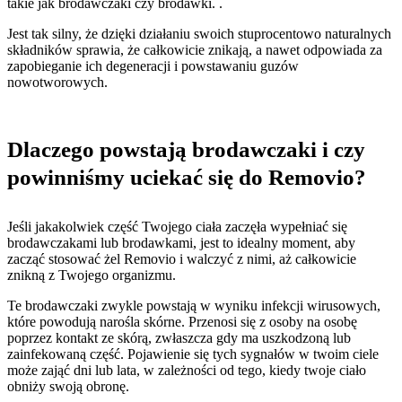
takie jak brodawczaki czy brodawki. .
Jest tak silny, że dzięki działaniu swoich stuprocentowo naturalnych
składników sprawia, że ​​całkowicie znikają, a nawet odpowiada za
zapobieganie ich degeneracji i powstawaniu guzów
nowotworowych.
Dlaczego powstają brodawczaki i czy
powinniśmy uciekać się do Removio?
Jeśli jakakolwiek część Twojego ciała zaczęła wypełniać się
brodawczakami lub brodawkami, jest to idealny moment, aby
zacząć stosować żel Removio i walczyć z nimi, aż całkowicie
znikną z Twojego organizmu.
Te brodawczaki zwykle powstają w wyniku infekcji wirusowych,
które powodują narośla skórne. Przenosi się z osoby na osobę
poprzez kontakt ze skórą, zwłaszcza gdy ma uszkodzoną lub
zainfekowaną część. Pojawienie się tych sygnałów w twoim ciele
może zająć dni lub lata, w zależności od tego, kiedy twoje ciało
obniży swoją obronę.