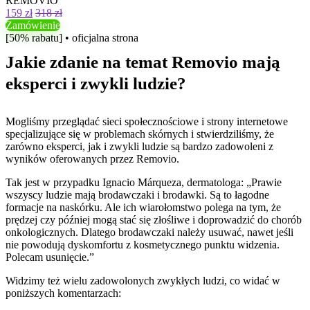
REMOVIO
159 zł
318 zł
Zamówienie
[50% rabatu] • oficjalna strona
Jakie zdanie na temat Removio mają
eksperci i zwykli ludzie?
Mogliśmy przeglądać sieci społecznościowe i strony internetowe
specjalizujące się w problemach skórnych i stwierdziliśmy, że
zarówno eksperci, jak i zwykli ludzie są bardzo zadowoleni z
wyników oferowanych przez Removio.
Tak jest w przypadku Ignacio Márqueza, dermatologa: „Prawie
wszyscy ludzie mają brodawczaki i brodawki. Są to łagodne
formacje na naskórku. Ale ich wiarołomstwo polega na tym, że
prędzej czy później mogą stać się złośliwe i doprowadzić do chorób
onkologicznych. Dlatego brodawczaki należy usuwać, nawet jeśli
nie powodują dyskomfortu z kosmetycznego punktu widzenia.
Polecam usunięcie.”
Widzimy też wielu zadowolonych zwykłych ludzi, co widać w
poniższych komentarzach: