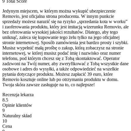
9
Total Score
Jedynym miejscem, w którym można wykupić ubezpieczenie
Removio, jest oficjalna strona producenta. W innym punkcie
sprzedaży możesz narazić się na ryzyko „sprzedania kota w worku”
i zaoferowania produktu, który jest imitacją wizerunku Removio, ale
bez oferowania wysokiej jakości rezultatów. Dlatego, aby tego
uniknąć, zaleca się kupowanie tego żelu tylko na jego oficjalnej
stronie internetowej. Sposób zamówienia jest bardzo prosty i szybki.
Musisz wypełnić małą prośbę o zakup, którą zobaczysz na stronie
internetowej, w której musisz podać imię i nazwisko oraz numer
telefonu, pod którym chcesz się z Tobą skontaktować. Operator
zadzwoni na Twój numer, aby zweryfikować z Tobą wszystkie dane
osobowe i adres do wysyłki, a także odpowiedzieć na wszelkie
pytania dotyczące produktu. Możesz zapłacić 39 euro, które
Removio kosztuje online lub po otrzymaniu produktu w domu.
Twoja skóra zawsze zasługuje na to, co najlepsze!
Recenzja lekarza
8.5
Opinie klientów
9
Naturalny skład
10
Cena