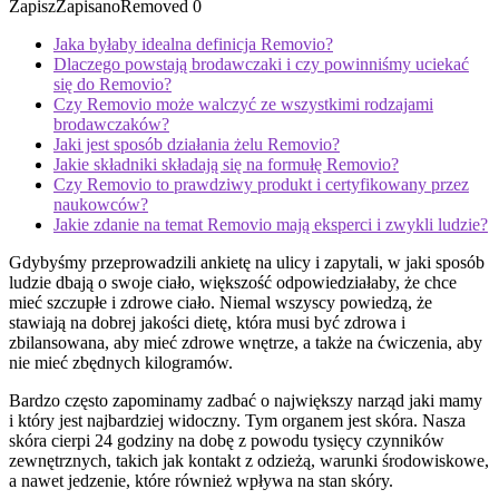
Zapisz
Zapisano
Removed
0
Jaka byłaby idealna definicja Removio?
Dlaczego powstają brodawczaki i czy powinniśmy uciekać
się do Removio?
Czy Removio może walczyć ze wszystkimi rodzajami
brodawczaków?
Jaki jest sposób działania żelu Removio?
Jakie składniki składają się na formułę Removio?
Czy Removio to prawdziwy produkt i certyfikowany przez
naukowców?
Jakie zdanie na temat Removio mają eksperci i zwykli ludzie?
Gdybyśmy przeprowadzili ankietę na ulicy i zapytali, w jaki sposób
ludzie dbają o swoje ciało, większość odpowiedziałaby, że chce
mieć szczupłe i zdrowe ciało. Niemal wszyscy powiedzą, że
stawiają na dobrej jakości dietę, która musi być zdrowa i
zbilansowana, aby mieć zdrowe wnętrze, a także na ćwiczenia, aby
nie mieć zbędnych kilogramów.
Bardzo często zapominamy zadbać o największy narząd jaki mamy
i który jest najbardziej widoczny. Tym organem jest skóra. Nasza
skóra cierpi 24 godziny na dobę z powodu tysięcy czynników
zewnętrznych, takich jak kontakt z odzieżą, warunki środowiskowe,
a nawet jedzenie, które również wpływa na stan skóry.