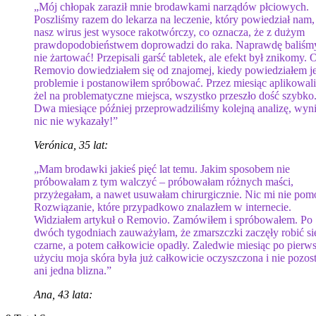
„Mój chłopak zaraził mnie brodawkami narządów płciowych.
Poszliśmy razem do lekarza na leczenie, który powiedział nam,
nasz wirus jest wysoce rakotwórczy, co oznacza, że ​​z dużym
prawdopodobieństwem doprowadzi do raka. Naprawdę baliśmy
nie żartować! Przepisali garść tabletek, ale efekt był znikomy. 
Removio dowiedziałem się od znajomej, kiedy powiedziałem je
problemie i postanowiłem spróbować. Przez miesiąc aplikowal
żel na problematyczne miejsca, wszystko przeszło dość szybko
Dwa miesiące później przeprowadziliśmy kolejną analizę, wyni
nic nie wykazały!”
Verónica, 35 lat:
„Mam brodawki jakieś pięć lat temu. Jakim sposobem nie
próbowałam z tym walczyć – próbowałam różnych maści,
przyżegałam, a nawet usuwałam chirurgicznie. Nic mi nie pom
Rozwiązanie, które przypadkowo znalazłem w internecie.
Widziałem artykuł o Removio. Zamówiłem i spróbowałem. Po
dwóch tygodniach zauważyłam, że zmarszczki zaczęły robić si
czarne, a potem całkowicie opadły. Zaledwie miesiąc po pier
użyciu moja skóra była już całkowicie oczyszczona i nie pozost
ani jedna blizna.”
Ana, 43 lata: