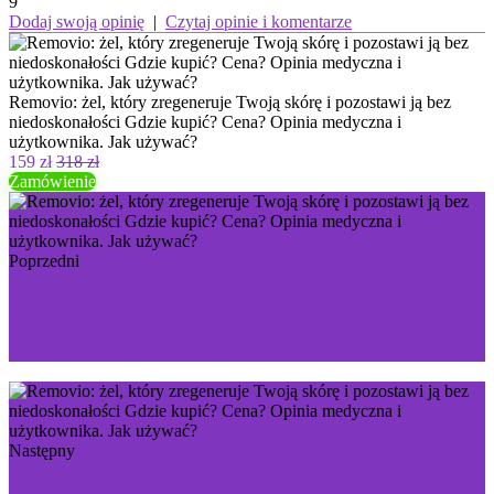
9
Dodaj swoją opinię
|
Czytaj opinie i komentarze
Removio: żel, który zregeneruje Twoją skórę i pozostawi ją bez
niedoskonałości Gdzie kupić? Cena? Opinia medyczna i
użytkownika. Jak używać?
159 zł
318 zł
Zamówienie
Poprzedni
Zenidol: pożegnaj się z grzybicą, nieznośnym
swędzeniem i pęknięciami na stopach Gdzie kupić?
Cena? Opinia medyczna i użytkownika. Jak używać?
Następny
Dr.Derm: Twoja skóra jeszcze nigdy nie była tak