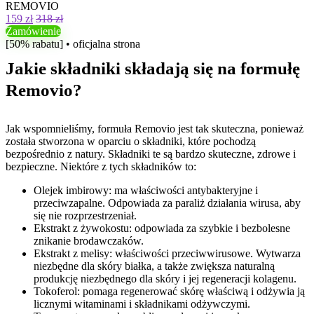
REMOVIO
159 zł
318 zł
Zamówienie
[50% rabatu] • oficjalna strona
Jakie składniki składają się na formułę
Removio?
Jak wspomnieliśmy, formuła Removio jest tak skuteczna, ponieważ
została stworzona w oparciu o składniki, które pochodzą
bezpośrednio z natury. Składniki te są bardzo skuteczne, zdrowe i
bezpieczne. Niektóre z tych składników to:
Olejek imbirowy: ma właściwości antybakteryjne i
przeciwzapalne. Odpowiada za paraliż działania wirusa, aby
się nie rozprzestrzeniał.
Ekstrakt z żywokostu: odpowiada za szybkie i bezbolesne
znikanie brodawczaków.
Ekstrakt z melisy: właściwości przeciwwirusowe. Wytwarza
niezbędne dla skóry białka, a także zwiększa naturalną
produkcję niezbędnego dla skóry i jej regeneracji kolagenu.
Tokoferol: pomaga regenerować skórę właściwą i odżywia ją
licznymi witaminami i składnikami odżywczymi.