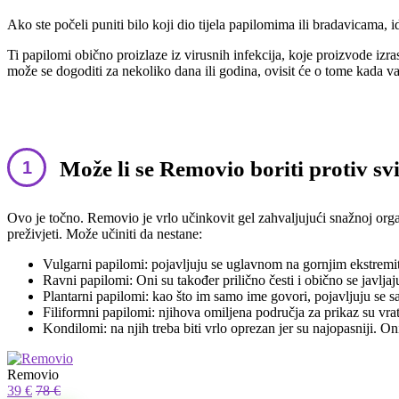
Ako ste počeli puniti bilo koji dio tijela papilomima ili bradavicama, 
Ti papilomi obično proizlaze iz virusnih infekcija, koje proizvode iz
može se dogoditi za nekoliko dana ili godina, ovisit će o tome kada v
Može li se Removio boriti protiv s
Ovo je točno. Removio je vrlo učinkovit gel zahvaljujući snažnoj organ
preživjeti. Može učiniti da nestane:
Vulgarni papilomi: pojavljuju se uglavnom na gornjim ekstremit
Ravni papilomi: Oni su također prilično česti i obično se javljaj
Plantarni papilomi: kao što im samo ime govori, pojavljuju se s
Filiformni papilomi: njihova omiljena područja za prikaz su vra
Kondilomi: na njih treba biti vrlo oprezan jer su najopasniji. On
Removio
39 €
78 €