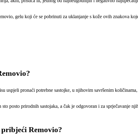
ja, akni, prištića ili, jednog od najneugodnijih i negativno najupečatlj
vio, gelu koji će se pobrinuti za uklanjanje s kože ovih znakova koje 
a Removio?
u uspjeli pronaći potrebne sastojke, u njihovim savršenim količinama, ka
 sto posto prirodnih sastojaka, a čak je odgovoran i za sprječavanje nj
i pribjeći Removio?