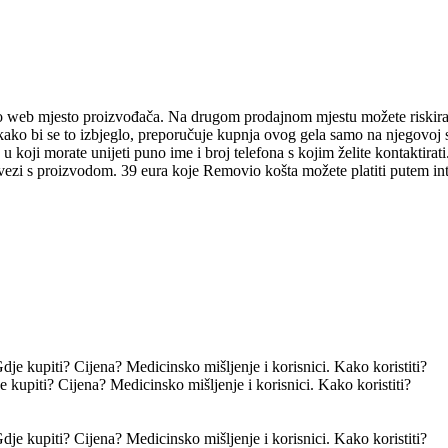
o web mjesto proizvođača. Na drugom prodajnom mjestu možete riskirat
kako bi se to izbjeglo, preporučuje kupnja ovog gela samo na njegovoj s
 u koji morate unijeti puno ime i broj telefona s kojim želite kontaktira
 vezi s proizvodom. 39 eura koje Removio košta možete platiti putem int
 kupiti? Cijena? Medicinsko mišljenje i korisnici. Kako koristiti?