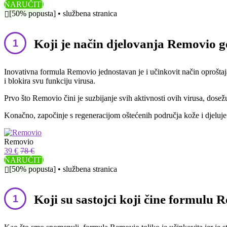
NARUČITI
[50% popusta] • službena stranica
Koji je način djelovanja Removio g
Inovativna formula Removio jednostavan je i učinkovit način oproštaj
i blokira svu funkciju virusa.
Prvo što Removio čini je suzbijanje svih aktivnosti ovih virusa, dose
Konačno, započinje s regeneracijom oštećenih područja kože i djeluje 
Removio
39 €
78 €
NARUČITI
[50% popusta] • službena stranica
Koji su sastojci koji čine formulu