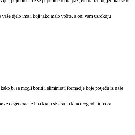
ivijih, papiloma. Te se papilome mora pažljivo nadzirati, jer ako se ne
vaše tijelo ima i koji tako malo volite, a oni vam uzrokuju
ko bi se mogli boriti i eliminirati formacije koje potječu iz naše
ihove degeneracije i na kraju stvaranja kancerogenih tumora.