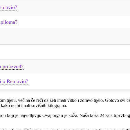
Removio?
papiloma?
an proizvod?
udi o Removio?
vom tijelu, većina će reći da želi imati vitko i zdravo tijelo. Gotovo svi
i kako ne bi imali suvišnih kilograma.
 i koji je najvidljiviji. Ovaj organ je koža. Naša koža 24 sata trpi zbo