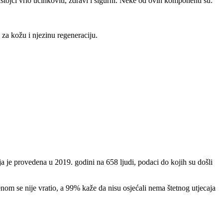
tojci vrlo učinkoviti, zdravi i sigurni. Neke od ovih komponenti su:
 za kožu i njezinu regeneraciju.
ja je provedena u 2019. godini na 658 ljudi, podaci do kojih su došli
menom se nije vratio, a 99% kaže da nisu osjećali nema štetnog utjecaja