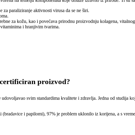
vorena na temelju komponenata koje dolaze izravno iz prirode. Ti su sas
za paraliziranje aktivnosti virusa da se ne širi.
loma.
potrebne za kožu, kao i povećava prirodnu proizvodnju kolagena, vitalnog
vitaminima i hranjivim tvarima.
certificiran proizvod?
e udovoljavao svim standardima kvalitete i zdravlja. Jedna od studija ko
oži (bradavice i papilomi), 97% je problem uklonilo iz korijena, a s vre