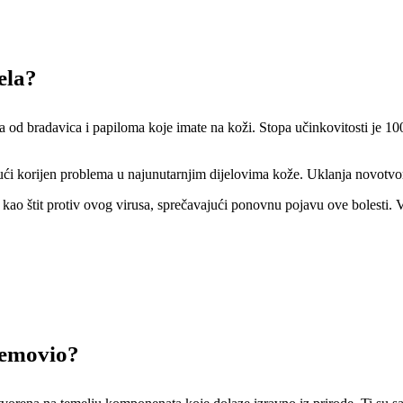
ela?
a od bradavica i papiloma koje imate na koži. Stopa učinkovitosti je 10
žući korijen problema u najunutarnjim dijelovima kože. Uklanja novotvor
kao štit protiv ovog virusa, sprečavajući ponovnu pojavu ove bolesti. V
 Removio?