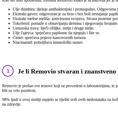
Kao što smo spomenuli, formula Removio toliko je učinkovita jer je st
Ulje đumbira: djeluje antibakterijski i protuupalno. Odgovorna je 
Ekstrakt gavez: odgovoran je za brzo i bez boli nestajanje papi
Ekstrakt melise meliša: antivirusna svojstva. Stvara proteine ​​
Tokoferol: pomaže u obnavljanju dermisa i njegovanju brojnim 
Limunska trava: liječi ožiljke, mrlje i druge mrlje.
Ulje čajevca: sprječava papilome da njeguju i šire se.
Cimet: sprečava pojavu kanceroznih tumora.
Niacinamid: poboljšava imunološki sustav.
Je li Removio stvaran i znanstveno 
Removio je prošao sve testove koji su provedeni u laboratorijima, te j
bili su vrlo pozitivni.
98% ljudi u ovoj studiji uspjelo se riješiti svih ovih nedostataka na k
na zdravlje.