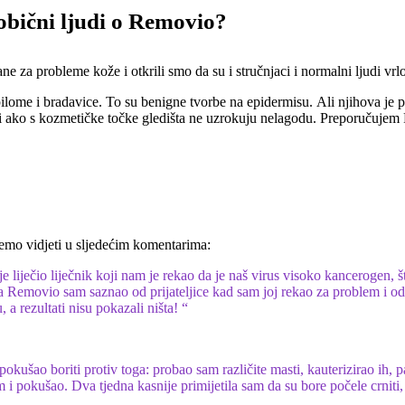
 obični ljudi o Removio?
ane za probleme kože i otkrili smo da su i stručnjaci i normalni ljudi v
me i bradavice. To su benigne tvorbe na epidermisu. Ali njihova je perf
k i ako s kozmetičke točke gledišta ne uzrokuju nelagodu. Preporučuje
mo vidjeti u sljedećim komentarima:
 liječio liječnik koji nam je rekao da je naš virus visoko kancerogen, št
 Za Removio sam saznao od prijateljice kad sam joj rekao za problem i od
 a rezultati nisu pokazali ništa! “
okušao boriti protiv toga: probao sam različite masti, kauterizirao ih,
 i pokušao. Dva tjedna kasnije primijetila sam da su bore počele crnit