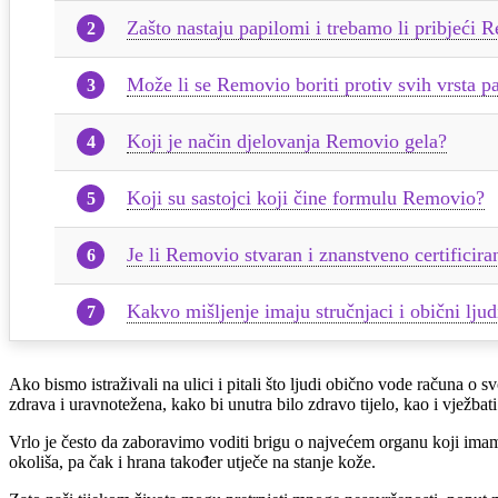
Zašto nastaju papilomi i trebamo li pribjeći 
Može li se Removio boriti protiv svih vrsta 
Koji je način djelovanja Removio gela?
Koji su sastojci koji čine formulu Removio?
Je li Removio stvaran i znanstveno certificir
Kakvo mišljenje imaju stručnjaci i obični lj
Ako bismo istraživali na ulici i pitali što ljudi obično vode računa o s
zdrava i uravnotežena, kako bi unutra bilo zdravo tijelo, kao i vježbat
Vrlo je često da zaboravimo voditi brigu o najvećem organu koji imamo
okoliša, pa čak i hrana također utječe na stanje kože.