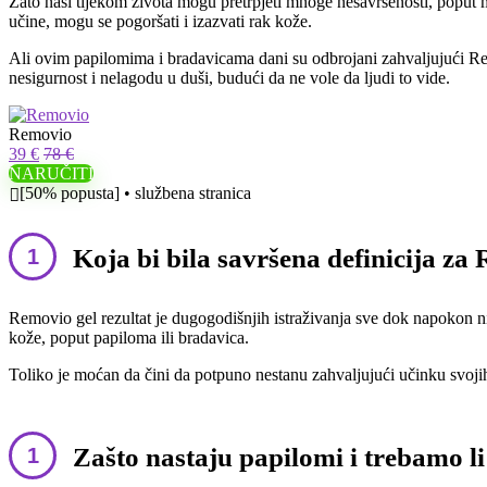
Zato naši tijekom života mogu pretrpjeti mnoge nesavršenosti, poput mrl
učine, mogu se pogoršati i izazvati rak kože.
Ali ovim papilomima i bradavicama dani su odbrojani zahvaljujući Remo
nesigurnost i nelagodu u duši, budući da ne vole da ljudi to vide.
Removio
39 €
78 €
NARUČITI
[50% popusta] • službena stranica
Koja bi bila savršena definicija z
Removio gel rezultat je dugogodišnjih istraživanja sve dok napokon nis
kože, poput papiloma ili bradavica.
Toliko je moćan da čini da potpuno nestanu zahvaljujući učinku svojih
Zašto nastaju papilomi i trebamo l