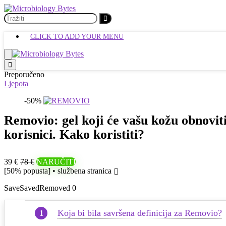
CLICK TO ADD YOUR MENU
Preporučeno
Ljepota
-50%
Removio: gel koji će vašu kožu obnoviti
korisnici. Kako koristiti?
39 €
78 €
NARUČITI
[50% popusta] • službena stranica
Save
Saved
Removed
0
Koja bi bila savršena definicija za Removio?