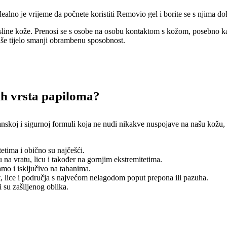
idealno je vrijeme da počnete koristiti Removio gel i borite se s njima do
rasline kože. Prenosi se s osobe na osobu kontaktom s kožom, posebno ka
aše tijelo smanji obrambenu sposobnost.
vih vrsta papiloma?
skoj i sigurnoj formuli koja ne nudi nikakve nuspojave na našu kožu, ti
etima i obično su najčešći.
u na vratu, licu i također na gornjim ekstremitetima.
amo i isključivo na tabanima.
t, lice i područja s najvećom nelagodom poput prepona ili pazuha.
i su zašiljenog oblika.