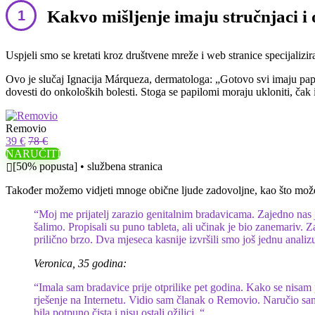
Kakvo mišljenje imaju stručnjaci i
Uspjeli smo se kretati kroz društvene mreže i web stranice specijalizir
Ovo je slučaj Ignacija Márqueza, dermatologa: „Gotovo svi imaju papilo
dovesti do onkoloških bolesti. Stoga se papilomi moraju ukloniti, ča
Removio
39 €
78 €
NARUČITI
[50% popusta] • službena stranica
Također možemo vidjeti mnoge obične ljude zadovoljne, kao što može
“Moj me prijatelj zarazio genitalnim bradavicama. Zajedno nas je
šalimo. Propisali su puno tableta, ali učinak je bio zanemariv.
prilično brzo. Dva mjeseca kasnije izvršili smo još jednu analizu,
Veronica, 35 godina:
“Imala sam bradavice prije otprilike pet godina. Kako se nisam p
rješenje na Internetu. Vidio sam članak o Removio. Naručio sam
bila potpuno čista i nisu ostali ožiljci. “