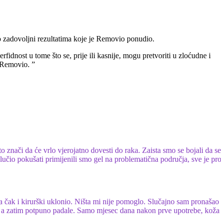
rlo zadovoljni rezultatima koje je Removio ponudio.
idnost u tome što se, prije ili kasnije, mogu pretvoriti u zloćudne i
m Removio. ”
o znači da će vrlo vjerojatno dovesti do raka. Zaista smo se bojali da s
lučio pokušati primijenili smo gel na problematična područja, sve je pr
 pa čak i kirurški uklonio. Ništa mi nije pomoglo. Slučajno sam pronašao
i, a zatim potpuno padale. Samo mjesec dana nakon prve upotrebe, koža 