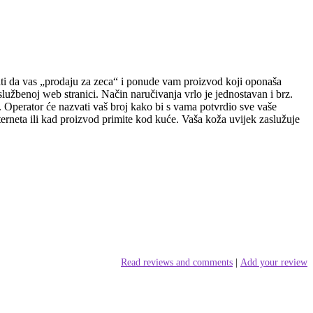
i da vas „prodaju za zeca“ i ponude vam proizvod koji oponaša
lužbenoj web stranici. Način naručivanja vrlo je jednostavan i brz.
ti. Operator će nazvati vaš broj kako bi s vama potvrdio sve vaše
erneta ili kad proizvod primite kod kuće. Vaša koža uvijek zaslužuje
Read reviews and comments
|
Add your review