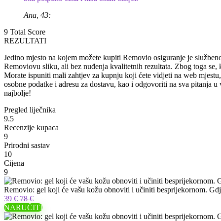
Ana, 43:
9
Total Score
REZULTATI
Jedino mjesto na kojem možete kupiti Removio osiguranje je služben
Removiovu sliku, ali bez nuđenja kvalitetnih rezultata. Zbog toga se, 
Morate ispuniti mali zahtjev za kupnju koji ćete vidjeti na web mjestu,
osobne podatke i adresu za dostavu, kao i odgovoriti na sva pitanja u
najbolje!
Pregled liječnika
9.5
Recenzije kupaca
9
Prirodni sastav
10
Cijena
9
Removio: gel koji će vašu kožu obnoviti i učiniti besprijekornom. Gdje
39 €
78 €
NARUČITI