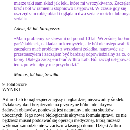
mierze taki sam skład jak leki, które mi wstrzykiwano. Zaczął
brać i ból w ramieniu stopniowo ustępował. W czasie gdy się
oszczędzam robię obiad i oglądam dwa seriale moich ulubiony
seriali»
Adela, 45 lat, Saragossa:
«Mam problemy ze stawami od ponad 10 lat. Wcześniej brała
garść tabletek, nakładałam kremy/żele, ale ból nie ustępował. 
zacząłem mieć problemy z wrzodami żołądka, naprawdę się
przestraszyłem i zacząłem być bardziej odpowiedzialny za to, c
biorę. Dlatego zacząłem brać Arthro Lab. Ból zaczął ustępować
teraz prawie nigdy nie przychodzi.”
Marcos, 62 lata, Sewilla:
9
Total Score
WYNIKI
Arthro Lab to najbezpieczniejszy i najbardziej niezawodny środek.
Działa szybko i bezpiecznie na przyczynę bólu i nie ukrywa
żadnych objawów, ponieważ jest naturalny i nie ma skutków
ubocznych. Jego nowa biologicznie aktywna formuła sprawi, że nie
będziesz musiał poddawać się operacji medycznej, którą możesz
wykonać samodzielnie w zaciszu własnego domu. Dzięki Arthro