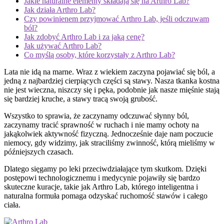
Jakie naturalne elementy składają się na Arthro Lab?
Jak działa Arthro Lab?
Czy powinienem przyjmować Arthro Lab, jeśli odczuwam
ból?
Jak zdobyć Arthro Lab i za jaką cenę?
Jak używać Arthro Lab?
Co myślą osoby, które korzystały z Arthro Lab?
Lata nie idą na marne. Wraz z wiekiem zaczyna pojawiać się ból, a
jedną z najbardziej cierpiących części są stawy. Nasza tkanka kostna
nie jest wieczna, niszczy się i pęka, podobnie jak nasze mięśnie stają
się bardziej kruche, a stawy tracą swoją grubość.
Wszystko to sprawia, że ​​zaczynamy odczuwać słynny ból,
zaczynamy tracić sprawność w ruchach i nie mamy ochoty na
jakąkolwiek aktywność fizyczną. Jednocześnie daje nam poczucie
niemocy, gdy widzimy, jak straciliśmy zwinność, którą mieliśmy w
późniejszych czasach.
Dlatego sięgamy po leki przeciwdziałające tym skutkom. Dzięki
postępowi technologicznemu i medycynie pojawiły się bardzo
skuteczne kuracje, takie jak Arthro Lab, którego inteligentna i
naturalna formuła pomaga odzyskać ruchomość stawów i całego
ciała.