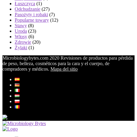
Łuszczyca
(1)
Odchudzanie
(27)
Pasożyty i robaki
(7)
Popularne towary
(12)
Stawy
(8)
Uroda
(23)
Włosy
(6)
Zdrowie
(20)
Żylaki
(1)
Microbiologybytes.com 2020 Revisiones de productos para pérdida
de peso, belleza, cosméticos para la cara y el cuerpo, de
compradores y médicos.
Mapa del sitio