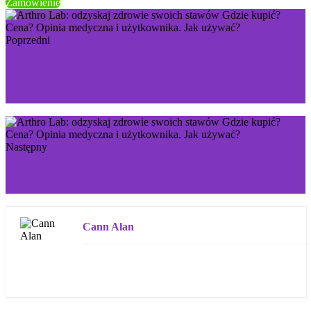
Zamówienie
Poprzedni
Oculax: możesz wreszcie zatrzymać irytujący problem
utraty wzroku Gdzie kupić? Cena? Opinia medyczna i
użytkownika. Jak używać?
Następny
UROTRIN — cena, gdzie kupić, złe i dobre opinie
lekarzy i klientów, sposób stosowania
Cann Alan