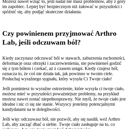
Możesz nawet wziąć to, jeśli nadal nie masz problemów, aby z góry
im zapobiec. Lepiej być bezpiecznym niż żałować w przyszłości i
spóźnić się, aby podjąć skuteczne działania.
Czy powinienem przyjmować Arthro
Lab, jeśli odczuwam ból?
Kiedy zaczynasz odczuwać ból w stawach, zaburzenia ruchomości,
deformacje oraz obrzęki i zaczerwienienia, nie powinieneś godzić
się z tym bólem i czekać, aż z czasem ustąpi. Kiedy czujesz ból,
oznacza to, że coś nie działa tak, jak powinno w twoim ciele.
Posłuchaj wyraźnego sygnału, który wysyła Ci Twoje ciało!
Jeśli pominiesz to wyraźne ostrzeżenie, które wysyła ci twoje ciało,
możesz mieć w przyszłości poważniejsze problemy, na przykład
możesz nawet zostać niepełnosprawny. Nie myśl, że twoje ciało jest
idealne i nic ci się nie stanie. Wszyscy jesteśmy potencjalnymi
kandydatami na te dolegliwości.
Jeśli więc odczuwasz ból, nie pozwól, aby się nasilił, weź Arthro
Lab, aby zacząć dbać o siebie. Twoje ciało zasługuje na to, co