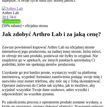
najlepsze. A twoje życie musi być dobrej jakości.
Arthro Lab
39 €
78 €
Zamówienie
[50% rabatu] • oficjalna strona
Jak zdobyć Arthro Lab i za jaką cenę?
Zawsze powinieneś kupować Arthro Lab na oficjalnej stronie
internetowej jego producenta, na żadnej innej stronie, która mówi,
że oferuje ten sam produkt, ponieważ nie byłby to oryginał. Nie
znajdziesz go w aptekach, aw innych punktach sprzedadzą Ci
podróbki, które nie spełniają atestów producenta.
Uzyskanie go jest bardzo proste, wystarczy wejść na platformę
internetową, wypełnić formularz zamówienia podając swoje imię i
nazwisko oraz numer telefonu, aby móc się z Tobą skontaktować.
Operator zadzwoni do Ciebie tak szybko, jak to możliwe, aby
wyjaśnić wszystkie Twoje dane osobowe, adres wysyłki i
odpowiedzieć na wszelkie pytania.
Po zakończeniu procesu z operatorem produkt zostanie wysłany, a
kiedy go otrzymasz, możesz dokonać płatności. Nawiasem mówiąc,