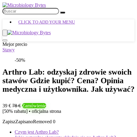
CLICK TO ADD YOUR MENU
Mejor precio
Stawy
-50%
Arthro Lab: odzyskaj zdrowie swoich
stawów Gdzie kupić? Cena? Opinia
medyczna i użytkownika. Jak używać?
39 €
78 €
Zamówienie
[50% rabatu] • oficjalna strona
Zapisz
Zapisano
Removed
0
Czym jest Arthro Lab?