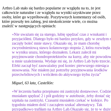
Arthro Lab stało się bardzo popularne ze względu na to, że jest
całkowicie naturalne i ze względu na wyniki uzyskiwane przez
osoby, które go wypróbowały. Pozytywnych komentarzy od osób,
które przeszły ten zabieg, jest nieskończenie wiele, co można
znaleźć w następujących opiniach:
«Nie uważam się za starego, lubię spędzać czas z wnukami i
przyjaciółmi. Dlatego było mi bardzo przykro, gdy w zeszłym 
zaczęły boleć mnie stawy. Okazało się, że mam chorobę
zwyrodnieniową stawu kolanowego stopnia 2, która rozwinęła 
w wyniku urazu, którego doznałem. Lekarz zalecił mi
przyjmowanie chondroprotektorów na kursy, aby nie powodow
u mnie uzależnienia. Wydaje mi się, że Arthro Lab było trzecie.
Efekt zaczął być zauważalny pod koniec pierwszego miesiąca
stosowania. Nie miałem już potrzeby przyjmowania środków
przeciwbólowych i wróciłem do aktywnego trybu życia”
Miguel, 63 lata, Castellón:
«W leczeniu barku przepisano mi zastrzyki dostawowe. Codzie
musiałam spędzać 2 i pół godziny w autobusie, żeby dostać się
szpitala na zastrzyki. Czasami musiałem czekać w kolejce. Po
tygodniu miałem dość i zacząłem szukać alternatywy. Tak
przypadkowo trafiłam na Arthro Lab.Okazało się, że to w duże