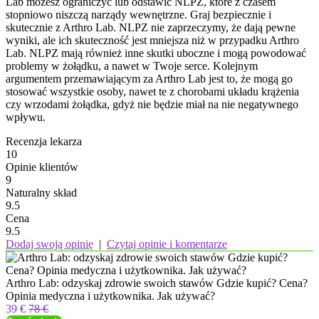
Lab możesz ograniczyć lub odstawić NLPZ, które z czasem
stopniowo niszczą narządy wewnętrzne. Graj bezpiecznie i
skutecznie z Arthro Lab. NLPZ nie zaprzeczymy, że dają pewne
wyniki, ale ich skuteczność jest mniejsza niż w przypadku Arthro
Lab. NLPZ mają również inne skutki uboczne i mogą powodować
problemy w żołądku, a nawet w Twoje serce. Kolejnym
argumentem przemawiającym za Arthro Lab jest to, że mogą go
stosować wszystkie osoby, nawet te z chorobami układu krążenia
czy wrzodami żołądka, gdyż nie będzie miał na nie negatywnego
wpływu.
Recenzja lekarza
10
Opinie klientów
9
Naturalny skład
9.5
Cena
9.5
Dodaj swoją opinię
|
Czytaj opinie i komentarze
Arthro Lab: odzyskaj zdrowie swoich stawów Gdzie kupić? Cena?
Opinia medyczna i użytkownika. Jak używać?
39 €
78 €