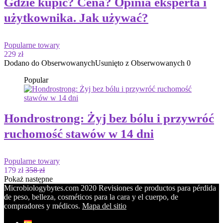
Gdzie kupić? Cena? Opinia eksperta i
użytkownika. Jak używać?
Popularne towary
229 zł
Dodano do Obserwowanych
Usunięto z Obserwowanych
0
Popular
Hondrostrong: Żyj bez bólu i przywróć
ruchomość stawów w 14 dni
Popularne towary
179 zł
358 zł
Pokaż następne
Microbiologybytes.com 2020 Revisiones de productos para pérdida
de peso, belleza, cosméticos para la cara y el cuerpo, de
compradores y médicos.
Mapa del sitio