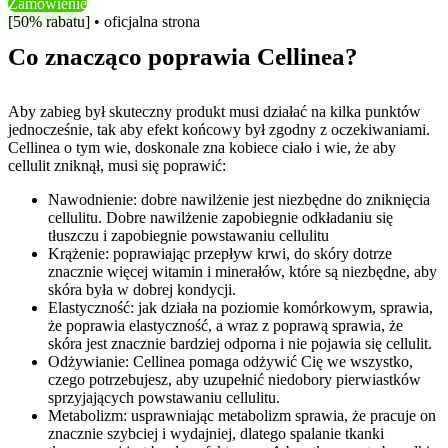
Zamówienie
[50% rabatu] • oficjalna strona
Co znacząco poprawia Cellinea?
Aby zabieg był skuteczny produkt musi działać na kilka punktów
jednocześnie, tak aby efekt końcowy był zgodny z oczekiwaniami.
Cellinea o tym wie, doskonale zna kobiece ciało i wie, że aby
cellulit zniknął, musi się poprawić:
Nawodnienie: dobre nawilżenie jest niezbędne do zniknięcia
cellulitu. Dobre nawilżenie zapobiegnie odkładaniu się
tłuszczu i zapobiegnie powstawaniu cellulitu
Krążenie: poprawiając przepływ krwi, do skóry dotrze
znacznie więcej witamin i minerałów, które są niezbędne, aby
skóra była w dobrej kondycji.
Elastyczność: jak działa na poziomie komórkowym, sprawia,
że ​​poprawia elastyczność, a wraz z poprawą sprawia, że ​​
skóra jest znacznie bardziej odporna i nie pojawia się cellulit.
Odżywianie: Cellinea pomaga odżywić Cię we wszystko,
czego potrzebujesz, aby uzupełnić niedobory pierwiastków
sprzyjających powstawaniu cellulitu.
Metabolizm: usprawniając metabolizm sprawia, że ​​pracuje on
znacznie szybciej i wydajniej, dlatego spalanie tkanki