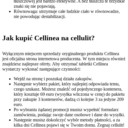
tłuszczowej jest bardzo efektywne. A bez tłuszczu te brzydkie
znaki się nie pojawiają.
Równowaga: utrzymuje całe ludzkie ciało w równowadze,
nie powodując destabilizacji.
Jak kupić Cellinea na cellulit?
Wyłącznym miejscem sprzedaży oryginalnego produktu Cellinea
jest oficjalna strona internetowa producenta. W tym miejscu również
znajdziesz najlepsze oferty. Aby otrzymać tabletki Cellinea
wystarczy wykonać następujące czynności:
Wejdź na stronę i poszukaj działu zakupów.
Następnie wybierz pakiet, który najlepiej odpowiada temu,
czego szukasz. Możesz znaleźć od pojedynczego kontenera,
który kosztuje 69 euro (wysyłka wliczona w cenę) do pakietu
przy zakupie 3 kontenerów, dadzą ci kolejne 3 za jedyne 209
euro.
Po wybraniu żądanej promocji musisz wypełnić formularz
zamówienia, podając swoje dane osobowe i dane do wysyłki.
Następnie musisz dokończyć wybór metody płatności, a za
kilka dni Cellinea pojawi się w Twoim domu. Żegnaj cellulit!