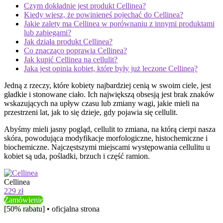
Czym dokładnie jest produkt Cellinea?
Kiedy wiesz, że powinieneś pojechać do Cellinea?
Jakie zalety ma Cellinea w porównaniu z innymi produktami
lub zabiegami?
Jak działa produkt Cellinea?
Co znacząco poprawia Cellinea?
Jak kupić Cellinea na cellulit?
Jaka jest opinia kobiet, które były już leczone Cellineą?
Jedną z rzeczy, które kobiety najbardziej cenią w swoim ciele, jest
gładkie i stonowane ciało. Ich największą obsesją jest brak znaków
wskazujących na upływ czasu lub zmiany wagi, jakie mieli na
przestrzeni lat, jak to się dzieje, gdy pojawia się cellulit.
Abyśmy mieli jasny pogląd, cellulit to zmiana, na którą cierpi nasza
skóra, powodująca modyfikacje morfologiczne, histochemiczne i
biochemiczne. Najczęstszymi miejscami występowania cellulitu u
kobiet są uda, pośladki, brzuch i część ramion.
Cellinea
229 zł
Zamówienie
[50% rabatu] • oficjalna strona