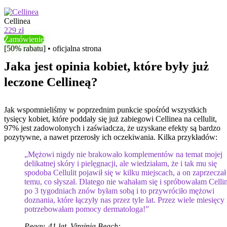
Cellinea
229 zł
Zamówienie
[50% rabatu] • oficjalna strona
Jaka jest opinia kobiet, które były już
leczone Cellineą?
Jak wspomnieliśmy w poprzednim punkcie spośród wszystkich
tysięcy kobiet, które poddały się już zabiegowi Cellinea na cellulit,
97% jest zadowolonych i zaświadcza, że ​​uzyskane efekty są bardzo
pozytywne, a nawet przerosły ich oczekiwania. Kilka przykładów:
„Mężowi nigdy nie brakowało komplementów na temat mojej
delikatnej skóry i pielęgnacji, ale wiedziałam, że i tak mu się
spodoba Cellulit pojawił się w kilku miejscach, a on zaprzeczał
temu, co słyszał. Dlatego nie wahałam się i spróbowałam Cellin
po 3 tygodniach znów byłam sobą i to przywróciło mężowi
doznania, które łączyły nas przez tyle lat. Przez wiele miesięcy 
potrzebowałam pomocy dermatologa!”
Peggy, 41 lat, Virginia Beach: