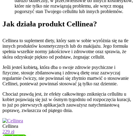
bardzo skuteczny, w przeciwieństwie do innych kosmetyków,
które nie tylko nie rozwiązują problemu, ale wręcz mogą
pogorszyć stan Twojego cellulitu lub innych problemów.
Jak działa produkt Cellinea?
Cellinea to suplement diety, który sam w sobie wyróżnia się na tle
innych produktów kosmetycznych lub do makijażu. Jego formuła
spełnia wszelkie normy jakościowe i zdrowotne oraz sprawia, że ​​
skóra odzyskuje piękno od podstaw, żegnając cellulit.
Jeśli jesteś kobietą, która dba o swoje zdrowie psychiczne i
fizyczne, stosuje zbilansowaną i zdrową dietę oraz zazwyczaj
regularnie ćwiczy, nie powinnaś się zbytnio martwić o stosowanie
Cellinei, ponieważ powinnaś stosować ją tylko raz dziennie.
Chociaż prawdą jest, że efekty całkowitego zniknięcia cellulitu u
kobiet pojawiają się już w ósmym tygodniu od rozpoczęcia kuracji,
to już po pierwszych aplikacjach zauważysz natychmiastową
poprawę, zwłaszcza od piątego dnia.
Cellinea
229 zł