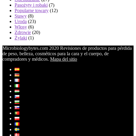
Pasożyty i robaki
(7)
Popularne towary
(12)
Stawy
(8)
Uroda
(23)
Włosy
(6)
Zdrowie
(20)
Żylaki
(1)
Microbiologybytes.com 2020 Revisiones de productos para pérdida
de peso, belleza, cosméticos para la cara y el cuerpo, de
compradores y médicos.
Mapa del sitio