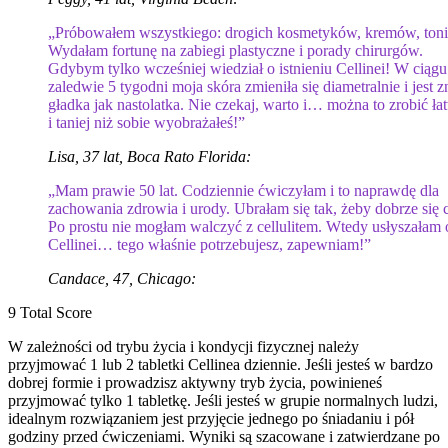
„Próbowałem wszystkiego: drogich kosmetyków, kremów, ton
Wydałam fortunę na zabiegi plastyczne i porady chirurgów.
Gdybym tylko wcześniej wiedział o istnieniu Cellinei! W ciągu
zaledwie 5 tygodni moja skóra zmieniła się diametralnie i jest 
gładka jak nastolatka. Nie czekaj, warto i… można to zrobić ła
i taniej niż sobie wyobrażałeś!”
Lisa, 37 lat, Boca Rato Florida:
„Mam prawie 50 lat. Codziennie ćwiczyłam i to naprawdę dla
zachowania zdrowia i urody. Ubrałam się tak, żeby dobrze się 
Po prostu nie mogłam walczyć z cellulitem. Wtedy usłyszałam 
Cellinei… tego właśnie potrzebujesz, zapewniam!”
Candace, 47, Chicago:
9
Total Score
W zależności od trybu życia i kondycji fizycznej należy
przyjmować 1 lub 2 tabletki Cellinea dziennie. Jeśli jesteś w bardzo
dobrej formie i prowadzisz aktywny tryb życia, powinieneś
przyjmować tylko 1 tabletkę. Jeśli jesteś w grupie normalnych ludzi,
idealnym rozwiązaniem jest przyjęcie jednego po śniadaniu i pół
godziny przed ćwiczeniami. Wyniki są szacowane i zatwierdzane po