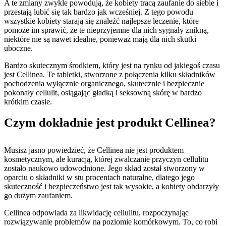
A te zmiany zwykle powodują, że kobiety tracą zaufanie do siebie i
przestają lubić się tak bardzo jak wcześniej. Z tego powodu
wszystkie kobiety starają się znaleźć najlepsze leczenie, które
pomoże im sprawić, że te nieprzyjemne dla nich sygnały znikną,
niektóre nie są nawet idealne, ponieważ mają dla nich skutki
uboczne.
Bardzo skutecznym środkiem, który jest na rynku od jakiegoś czasu
jest Cellinea. Te tabletki, stworzone z połączenia kilku składników
pochodzenia wyłącznie organicznego, skutecznie i bezpiecznie
pokonały cellulit, osiągając gładką i seksowną skórę w bardzo
krótkim czasie.
Czym dokładnie jest produkt Cellinea?
Musisz jasno powiedzieć, że Cellinea nie jest produktem
kosmetycznym, ale kuracją, której zwalczanie przyczyn cellulitu
zostało naukowo udowodnione. Jego skład został stworzony w
oparciu o składniki w stu procentach naturalne, dlatego jego
skuteczność i bezpieczeństwo jest tak wysokie, a kobiety obdarzyły
go dużym zaufaniem.
Cellinea odpowiada za likwidację cellulitu, rozpoczynając
rozwiązywanie problemów na poziomie komórkowym. To, co robi