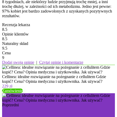
8 tygodniach, ale niektórzy ludzie przyjmują trochę mniej, a inni
trochę dłużej, w zależności od ich metabolizmu. Jedno jest pewne:
97% kobiet jest bardzo zadowolonych z uzyskanych pozytywnych
rezultatów.
Recenzja lekarza
8.5
Opinie klientów
8.5
Naturalny skład
9.5
Cena
9
Dodaj swoją opinię
|
Czytaj opinie i komentarze
Cellinea: idealne rozwiązanie na pożegnanie z cellulitem Gdzie
kupić? Cena? Opinia medyczna i użytkownika. Jak używać?
229 zł
Zamówienie
Poprzedni
Metadrol: ze zwykłego śmiertelnika staniesz się jak