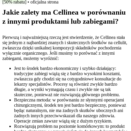
[50% rabatu] • oficjalna strona
Jakie zalety ma Cellinea w porównaniu
z innymi produktami lub zabiegami?
Pierwszą i najważniejszą rzeczą jest stwierdzenie, że Cellinea stała
się jednym z najbardziej znanych i skutecznych środków na cellulit,
zwłaszcza dzięki unikalnej kompozycji składników pochodzenia
wyłącznie organicznego. Jeśli musimy to porównać z innymi
zabiegami, możemy wyróżnić:
Jest to środek bardzo ekonomiczny i szybko działający:
tradycyjne zabiegi wiążą się z bardzo wysokimi kosztami,
zwłaszcza gdy chodzi się na cotygodniowe konsultacje do
lekarzy specjalistów. Procesy są również zwykle bardzo
długie, a wyniki wymagają czasu i zwykle nie są tak
skuteczne, ponieważ nie rozwiązują głównego problemu.
Bezpieczna metoda: w porównaniu ze słynnymi operacjami
chirurgicznymi, środek ten jest bardzo bezpieczny, ponieważ
będąc naturalnym, nie ma żadnych skutków ubocznych ani
żadnych innych przeciwwskazań dla naszego zdrowia.
Operacje zmian zawsze wiążą się z dużym ryzykiem.
Rozwiązują problem na poziomie komórkowym: to produkt