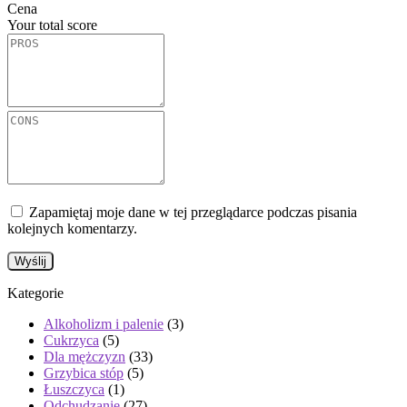
Cena
Your total score
Zapamiętaj moje dane w tej przeglądarce podczas pisania
kolejnych komentarzy.
Kategorie
Alkoholizm i palenie
(3)
Cukrzyca
(5)
Dla mężczyzn
(33)
Grzybica stóp
(5)
Łuszczyca
(1)
Odchudzanie
(27)