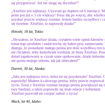
się przygotować. Już nie mogę się doczekać!”
„XtraSize jest najlepszy. Używam go dopiero od 6 miesięcy. M
penis jest już o 3 cm większy! Teraz idę po więcej, aby wkrótc
uzyskać jeszcze większy rozmiar. Jestem bardzo szczęśliwy i c
się świetnie. XtraSize, to naprawdę działa!”
Hiroshi, 18 lat, Tokio:
„Słyszałem, że XtraSize działa, czytałem wiele opinii klientów
temat tego produktu i nadal trochę się bałem przy zamawianiu.
dlatego, że posiadanie małego penisa jest dość wstydliwą rzeczą
nie chciałem, żeby ktokolwiek wiedział, że biorę XtraSize. Pro
dotarł zapakowany w czyste szare opakowanie, dzięki któremu 
nie pozna mojego sekretu, tak jak obiecałem!”
Darren, 30 lat, Alaska:
„Jaka jest najlepsza rzecz, która mi się przydarzyła? XtraSize. 
naprawdę! Miałem 4-calowego penisa, który prawie zrujnował
życie. Teraz z XtraSize rozmiar mojego penisa powiększył się
razy bardziej, a także poprawiły się moje relacje z kobietami.
XtraSize pozwolił mi czerpać radość z życia!
Mack, lat 40, Idaho: