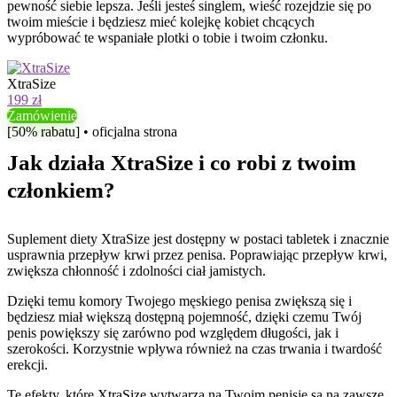
pewność siebie lepsza. Jeśli jesteś singlem, wieść rozejdzie się po
twoim mieście i będziesz mieć kolejkę kobiet chcących
wypróbować te wspaniałe plotki o tobie i twoim członku.
XtraSize
199 zł
Zamówienie
[50% rabatu] • oficjalna strona
Jak działa XtraSize i co robi z twoim
członkiem?
Suplement diety XtraSize jest dostępny w postaci tabletek i znacznie
usprawnia przepływ krwi przez penisa. Poprawiając przepływ krwi,
zwiększa chłonność i zdolności ciał jamistych.
Dzięki temu komory Twojego męskiego penisa zwiększą się i
będziesz miał większą dostępną pojemność, dzięki czemu Twój
penis powiększy się zarówno pod względem długości, jak i
szerokości. Korzystnie wpływa również na czas trwania i twardość
erekcji.
Te efekty, które XtraSize wytwarza na Twoim penisie są na zawsze,