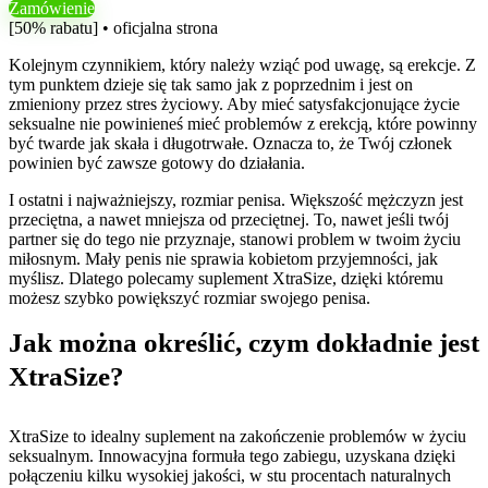
Zamówienie
[50% rabatu] • oficjalna strona
Kolejnym czynnikiem, który należy wziąć pod uwagę, są erekcje. Z
tym punktem dzieje się tak samo jak z poprzednim i jest on
zmieniony przez stres życiowy. Aby mieć satysfakcjonujące życie
seksualne nie powinieneś mieć problemów z erekcją, które powinny
być twarde jak skała i długotrwałe. Oznacza to, że Twój członek
powinien być zawsze gotowy do działania.
I ostatni i najważniejszy, rozmiar penisa. Większość mężczyzn jest
przeciętna, a nawet mniejsza od przeciętnej. To, nawet jeśli twój
partner się do tego nie przyznaje, stanowi problem w twoim życiu
miłosnym. Mały penis nie sprawia kobietom przyjemności, jak
myślisz. Dlatego polecamy suplement XtraSize, dzięki któremu
możesz szybko powiększyć rozmiar swojego penisa.
Jak można określić, czym dokładnie jest
XtraSize?
XtraSize to idealny suplement na zakończenie problemów w życiu
seksualnym. Innowacyjna formuła tego zabiegu, uzyskana dzięki
połączeniu kilku wysokiej jakości, w stu procentach naturalnych