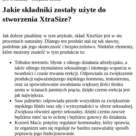
Jakie składniki zostały użyte do
stworzenia XtraSize?
Jak dobrze pisaliśmy w tym artykule, skład XtraSize jest w stu
procentach naturalny. Dlatego ten produkt stał się tak sławny,
podobnie jak jego skuteczność i bezpieczeństwo. Niektóre elementy,
które możemy znaleźć w tym produkcie to:
Tribulus terrestris: Słynie z silnego działania afrodyzjaku, a
także silnego stymulatora seksualnego i istotnego wsparcia w
twardości i czasie trwania erekcji. Odpowiada za zwiększenie
produkcji najważniejszego męskiego hormonu, testosteronu,
oraz za spowodowanie uwalniania większej ilości tlenku
azotu w ścianach jamistych prącia, dzięki czemu erekcja jest
jak największa.
Saw palmetto: odpowiada przede wszystkim za zwiększenie
męskiego libido oraz siły i wytrzymałości w sferze seksualnej.
Zwiększa również apetyt seksualny, dzięki czemu zawsze
będziesz mieć na to ochotę i będziesz gotowy do działania.
Korzeń Maca: potężny regulator hormonalny, który sprawia,
że ​​organizm sam się reguluje iw bardzo zauważalny sposób
poprawia jego funkcjonowanie.