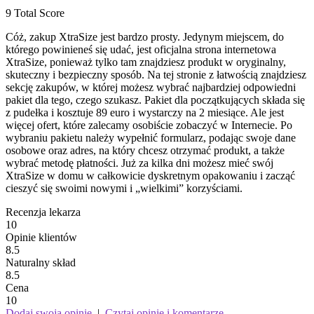
9
Total Score
Cóż, zakup XtraSize jest bardzo prosty. Jedynym miejscem, do
którego powinieneś się udać, jest oficjalna strona internetowa
XtraSize, ponieważ tylko tam znajdziesz produkt w oryginalny,
skuteczny i bezpieczny sposób. Na tej stronie z łatwością znajdziesz
sekcję zakupów, w której możesz wybrać najbardziej odpowiedni
pakiet dla tego, czego szukasz. Pakiet dla początkujących składa się
z pudełka i kosztuje 89 euro i wystarczy na 2 miesiące. Ale jest
więcej ofert, które zalecamy osobiście zobaczyć w Internecie. Po
wybraniu pakietu należy wypełnić formularz, podając swoje dane
osobowe oraz adres, na który chcesz otrzymać produkt, a także
wybrać metodę płatności. Już za kilka dni możesz mieć swój
XtraSize w domu w całkowicie dyskretnym opakowaniu i zacząć
cieszyć się swoimi nowymi i „wielkimi” korzyściami.
Recenzja lekarza
10
Opinie klientów
8.5
Naturalny skład
8.5
Cena
10
Dodaj swoją opinię
|
Czytaj opinie i komentarze