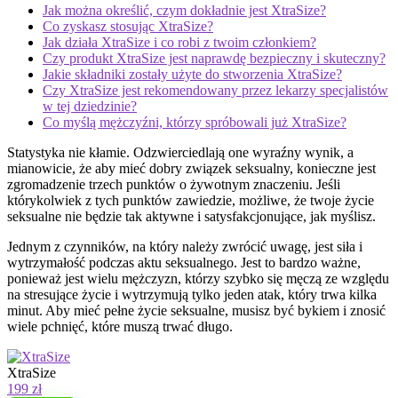
Jak można określić, czym dokładnie jest XtraSize?
Co zyskasz stosując XtraSize?
Jak działa XtraSize i co robi z twoim członkiem?
Czy produkt XtraSize jest naprawdę bezpieczny i skuteczny?
Jakie składniki zostały użyte do stworzenia XtraSize?
Czy XtraSize jest rekomendowany przez lekarzy specjalistów
w tej dziedzinie?
Co myślą mężczyźni, którzy spróbowali już XtraSize?
Statystyka nie kłamie. Odzwierciedlają one wyraźny wynik, a
mianowicie, że aby mieć dobry związek seksualny, konieczne jest
zgromadzenie trzech punktów o żywotnym znaczeniu. Jeśli
którykolwiek z tych punktów zawiedzie, możliwe, że twoje życie
seksualne nie będzie tak aktywne i satysfakcjonujące, jak myślisz.
Jednym z czynników, na który należy zwrócić uwagę, jest siła i
wytrzymałość podczas aktu seksualnego. Jest to bardzo ważne,
ponieważ jest wielu mężczyzn, którzy szybko się męczą ze względu
na stresujące życie i wytrzymują tylko jeden atak, który trwa kilka
minut. Aby mieć pełne życie seksualne, musisz być bykiem i znosić
wiele pchnięć, które muszą trwać długo.
XtraSize
199 zł