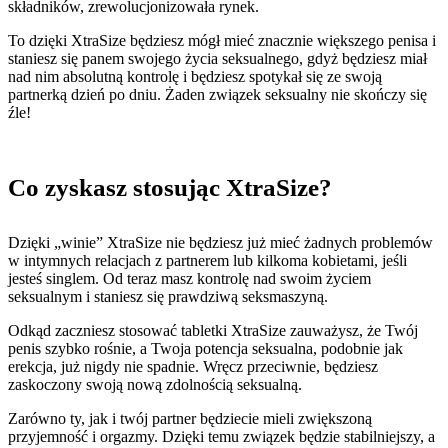
składników, zrewolucjonizowała rynek.
To dzięki XtraSize będziesz mógł mieć znacznie większego penisa i
staniesz się panem swojego życia seksualnego, gdyż będziesz miał
nad nim absolutną kontrolę i będziesz spotykał się ze swoją
partnerką dzień po dniu. Żaden związek seksualny nie skończy się
źle!
Co zyskasz stosując XtraSize?
Dzięki „winie” XtraSize nie będziesz już mieć żadnych problemów
w intymnych relacjach z partnerem lub kilkoma kobietami, jeśli
jesteś singlem. Od teraz masz kontrolę nad swoim życiem
seksualnym i staniesz się prawdziwą seksmaszyną.
Odkąd zaczniesz stosować tabletki XtraSize zauważysz, że Twój
penis szybko rośnie, a Twoja potencja seksualna, podobnie jak
erekcja, już nigdy nie spadnie. Wręcz przeciwnie, będziesz
zaskoczony swoją nową zdolnością seksualną.
Zarówno ty, jak i twój partner będziecie mieli zwiększoną
przyjemność i orgazmy. Dzięki temu związek będzie stabilniejszy, a