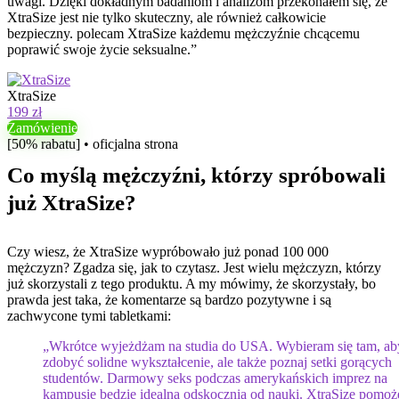
uwagi. Dzięki dokładnym badaniom i analizom przekonałem się, że
XtraSize jest nie tylko skuteczny, ale również całkowicie
bezpieczny. polecam XtraSize każdemu mężczyźnie chcącemu
poprawić swoje życie seksualne.”
XtraSize
199 zł
Zamówienie
[50% rabatu] • oficjalna strona
Co myślą mężczyźni, którzy spróbowali
już XtraSize?
Czy wiesz, że XtraSize wypróbowało już ponad 100 000
mężczyzn? Zgadza się, jak to czytasz. Jest wielu mężczyzn, którzy
już skorzystali z tego produktu. A my mówimy, że skorzystały, bo
prawda jest taka, że ​​komentarze są bardzo pozytywne i są
zachwycone tymi tabletkami:
„Wkrótce wyjeżdżam na studia do USA. Wybieram się tam, ab
zdobyć solidne wykształcenie, ale także poznaj setki gorących
studentów. Darmowy seks podczas amerykańskich imprez na
kampusie będzie idealną odskocznią od nauki. XtraSize pomoż