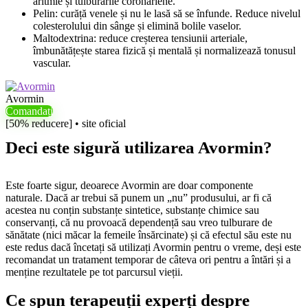
aritmie și tulburările coronariene.
Pelin: curăță venele și nu le lasă să se înfunde. Reduce nivelul
colesterolului din sânge și elimină bolile vaselor.
Maltodextrina: reduce creșterea tensiunii arteriale,
îmbunătățește starea fizică și mentală și normalizează tonusul
vascular.
Avormin
Comandați
[50% reducere] • site oficial
Deci este sigură utilizarea Avormin?
Este foarte sigur, deoarece Avormin are doar componente
naturale. Dacă ar trebui să punem un „nu” produsului, ar fi că
acestea nu conțin substanțe sintetice, substanțe chimice sau
conservanți, că nu provoacă dependență sau vreo tulburare de
sănătate (nici măcar la femeile însărcinate) și că efectul său este nu
este redus dacă încetați să utilizați Avormin pentru o vreme, deși este
recomandat un tratament temporar de câteva ori pentru a întări și a
menține rezultatele pe tot parcursul vieții.
Ce spun terapeuții experți despre