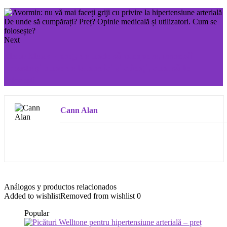
Next
Moor Mask - preț, de unde să cumpere, recenzii
proaste și bune de la medici și clienți, cum să le
folosești
Cann Alan
Análogos y productos relacionados
Added to wishlist
Removed from wishlist
0
Popular