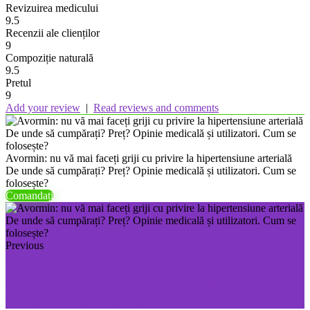
Revizuirea medicului
9.5
Recenzii ale clienților
9
Compoziție naturală
9.5
Pretul
9
Add your review
|
Read reviews and comments
Avormin: nu vă mai faceți griji cu privire la hipertensiune arterială
De unde să cumpărați? Preț? Opinie medicală și utilizatori. Cum se
folosește?
Comandați
Previous
Keraderm: sau cum să elimini ciuperca de pe picioare
De unde să cumperi? Preț? Opinie medicală și
utilizatori. Cum se folosește?