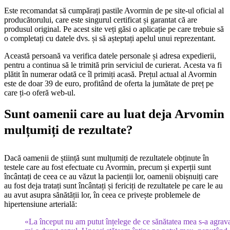
Este recomandat să cumpărați pastile Avormin de pe site-ul oficial al
producătorului, care este singurul certificat și garantat că are
produsul original. Pe acest site veți găsi o aplicație pe care trebuie să
o completați cu datele dvs. și să așteptați apelul unui reprezentant.
Această persoană va verifica datele personale și adresa expedierii,
pentru a continua să le trimită prin serviciul de curierat. Acesta va fi
plătit în numerar odată ce îl primiți acasă. Prețul actual al Avormin
este de doar 39 de euro, profitând de oferta la jumătate de preț pe
care ți-o oferă web-ul.
Sunt oamenii care au luat deja Arvomin
mulțumiți de rezultate?
Dacă oamenii de știință sunt mulțumiți de rezultatele obținute în
testele care au fost efectuate cu Avormin, precum și experții sunt
încântați de ceea ce au văzut la pacienții lor, oamenii obișnuiți care
au fost deja tratați sunt încântați și fericiți de rezultatele pe care le au
au avut asupra sănătății lor, în ceea ce privește problemele de
hipertensiune arterială:
«La început nu am putut înțelege de ce sănătatea mea s-a agrava