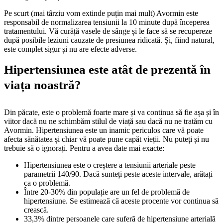
Pe scurt (mai târziu vom extinde puțin mai mult) Avormin este
responsabil de normalizarea tensiunii la 10 minute după începerea
tratamentului. Vă curăță vasele de sânge și le face să se recupereze
după posibile leziuni cauzate de presiunea ridicată. Și, fiind natural,
este complet sigur și nu are efecte adverse.
Hipertensiunea este atât de prezentă în
viața noastră?
Din păcate, este o problemă foarte mare și va continua să fie așa și în
viitor dacă nu ne schimbăm stilul de viață sau dacă nu ne tratăm cu
Avormin. Hipertensiunea este un inamic periculos care vă poate
afecta sănătatea și chiar vă poate pune capăt vieții. Nu puteți și nu
trebuie să o ignorați. Pentru a avea date mai exacte:
Hipertensiunea este o creștere a tensiunii arteriale peste
parametrii 140/90. Dacă sunteți peste aceste intervale, arătați
ca o problemă.
Între 20-30% din populație are un fel de problemă de
hipertensiune. Se estimează că aceste procente vor continua să
crească.
33,3% dintre persoanele care suferă de hipertensiune arterială