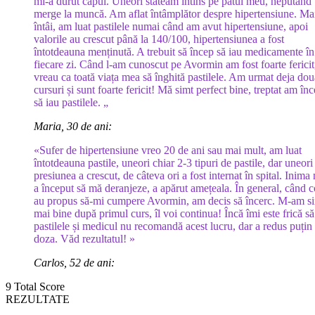
mi-a durut capul. Uneori stăteam întins pe patul meu, neputând
merge la muncă. Am aflat întâmplător despre hipertensiune. Ma
întâi, am luat pastilele numai când am avut hipertensiune, apoi
valorile au crescut până la 140/100, hipertensiunea a fost
întotdeauna menținută. A trebuit să încep să iau medicamente în
fiecare zi. Când l-am cunoscut pe Avormin am fost foarte fericit
vreau ca toată viața mea să înghită pastilele. Am urmat deja dou
cursuri și sunt foarte fericit! Mă simt perfect bine, treptat am înc
să iau pastilele. „
Maria, 30 de ani:
«Sufer de hipertensiune vreo 20 de ani sau mai mult, am luat
întotdeauna pastile, uneori chiar 2-3 tipuri de pastile, dar uneori
presiunea a crescut, de câteva ori a fost internat în spital. Inima
a început să mă deranjeze, a apărut amețeala. În general, când c
au propus să-mi cumpere Avormin, am decis să încerc. M-am si
mai bine după primul curs, îl voi continua! Încă îmi este frică s
pastilele și medicul nu recomandă acest lucru, dar a redus puțin
doza. Văd rezultatul! »
Carlos, 52 de ani:
9
Total Score
REZULTATE