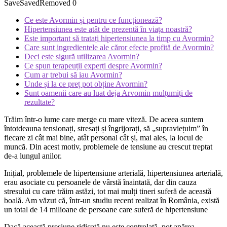
Save
Saved
Removed
0
Ce este Avormin și pentru ce funcționează?
Hipertensiunea este atât de prezentă în viața noastră?
Este important să tratați hipertensiunea la timp cu Avormin?
Care sunt ingredientele ale căror efecte profită de Avormin?
Deci este sigură utilizarea Avormin?
Ce spun terapeuții experți despre Avormin?
Cum ar trebui să iau Avormin?
Unde și la ce preț pot obține Avormin?
Sunt oamenii care au luat deja Arvomin mulțumiți de
rezultate?
Trăim într-o lume care merge cu mare viteză. De aceea suntem
întotdeauna tensionați, stresați și îngrijorați, să „supraviețuim” în
fiecare zi cât mai bine, atât personal cât și, mai ales, la locul de
muncă. Din acest motiv, problemele de tensiune au crescut treptat
de-a lungul anilor.
Inițial, problemele de hipertensiune arterială, hipertensiunea arterială,
erau asociate cu persoanele de vârstă înaintată, dar din cauza
stresului cu care trăim astăzi, tot mai mulți tineri suferă de această
boală. Am văzut că, într-un studiu recent realizat în România, există
un total de 14 milioane de persoane care suferă de hipertensiune
Dacă această presiune ridicată nu este controlată, pot apărea