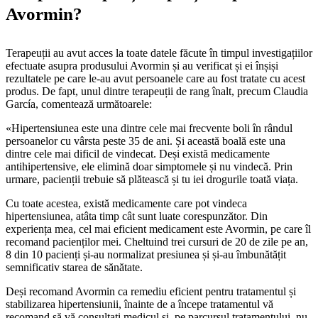
Avormin?
Terapeuții au avut acces la toate datele făcute în timpul investigațiilor
efectuate asupra produsului Avormin și au verificat și ei înșiși
rezultatele pe care le-au avut persoanele care au fost tratate cu acest
produs. De fapt, unul dintre terapeuții de rang înalt, precum Claudia
García, comentează următoarele:
«Hipertensiunea este una dintre cele mai frecvente boli în rândul
persoanelor cu vârsta peste 35 de ani. Și această boală este una
dintre cele mai dificil de vindecat. Deși există medicamente
antihipertensive, ele elimină doar simptomele și nu vindecă. Prin
urmare, pacienții trebuie să plătească și tu iei drogurile toată viața.
Cu toate acestea, există medicamente care pot vindeca
hipertensiunea, atâta timp cât sunt luate corespunzător. Din
experiența mea, cel mai eficient medicament este Avormin, pe care îl
recomand pacienților mei. Cheltuind trei cursuri de 20 de zile pe an,
8 din 10 pacienți și-au normalizat presiunea și și-au îmbunătățit
semnificativ starea de sănătate.
Deși recomand Avormin ca remediu eficient pentru tratamentul și
stabilizarea hipertensiunii, înainte de a începe tratamentul vă
recomand să vă consultați medicul și, pe parcursul tratamentului, nu