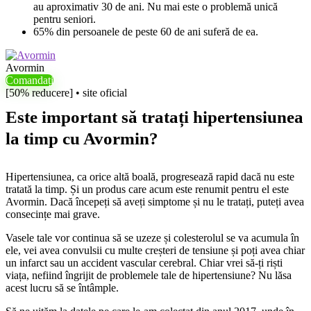
au aproximativ 30 de ani. Nu mai este o problemă unică
pentru seniori.
65% din persoanele de peste 60 de ani suferă de ea.
Avormin
Comandați
[50% reducere] • site oficial
Este important să tratați hipertensiunea
la timp cu Avormin?
Hipertensiunea, ca orice altă boală, progresează rapid dacă nu este
tratată la timp. Și un produs care acum este renumit pentru el este
Avormin. Dacă începeți să aveți simptome și nu le tratați, puteți avea
consecințe mai grave.
Vasele tale vor continua să se uzeze și colesterolul se va acumula în
ele, vei avea convulsii cu multe creșteri de tensiune și poți avea chiar
un infarct sau un accident vascular cerebral. Chiar vrei să-ți riști
viața, nefiind îngrijit de problemele tale de hipertensiune? Nu lăsa
acest lucru să se întâmple.