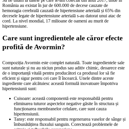
Să ne uităm la datele pe care le-am colectat din anul 2017, unde în
România au existat în jur de 600.000 de decese cauzate de
hemoragia cerebrală cauzată de hipertensiune arterială și 65% din
decesele legate de hipertensiune arterială s-au datorat unui atac de
cord. La nivel mondial, 17 milioane de oameni au murit de
hipertensiune.
Care sunt ingredientele ale căror efecte
profită de Avormin?
Compoziția Avormin este complet naturală. Toate ingredientele sale
sunt naturale și nu au niciun produs sau aditiv chimic, deoarece este
de o importanță vitală pentru producători ca produsul lor să fie
eficient și sigur pentru cei care îl încearcă. Unele dintre aceste
ingrediente care alcătuiesc această formulă inovatoare împotriva
hipertensiunii sunt:
Cuisoare: această componentă este responsabilă pentru
eliminarea tuturor aspectelor negative găsite în structura și
funcționarea membranelor celulare, care sunt cauza
hipertensiunii.
Tansy: este responsabil pentru regenerarea vaselor de sânge și
îmbunătățirea fluxului sanguin. Corectează problemele de