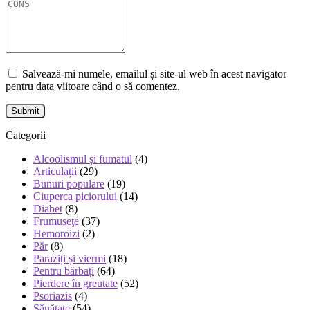
Salvează-mi numele, emailul și site-ul web în acest navigator
pentru data viitoare când o să comentez.
Categorii
Alcoolismul și fumatul
(4)
Articulații
(29)
Bunuri populare
(19)
Ciuperca piciorului
(14)
Diabet
(8)
Frumuseţe
(37)
Hemoroizi
(2)
Păr
(8)
Paraziți și viermi
(18)
Pentru bărbați
(64)
Pierdere în greutate
(52)
Psoriazis
(4)
Sănătate
(54)