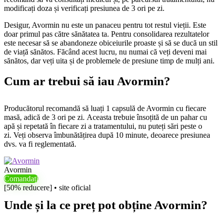
modificați doza și verificați presiunea de 3 ori pe zi.
Desigur, Avormin nu este un panaceu pentru tot restul vieții. Este
doar primul pas către sănătatea ta. Pentru consolidarea rezultatelor
este necesar să se abandoneze obiceiurile proaste și să se ducă un stil
de viață sănătos. Făcând acest lucru, nu numai că veți deveni mai
sănătos, dar veți uita și de problemele de presiune timp de mulți ani.
Cum ar trebui să iau Avormin?
Producătorul recomandă să luați 1 capsulă de Avormin cu fiecare
masă, adică de 3 ori pe zi. Aceasta trebuie însoțită de un pahar cu
apă și repetată în fiecare zi a tratamentului, nu puteți sări peste o
zi. Veți observa îmbunătățirea după 10 minute, deoarece presiunea
dvs. va fi reglementată.
Avormin
Comandați
[50% reducere] • site oficial
Unde și la ce preț pot obține Avormin?