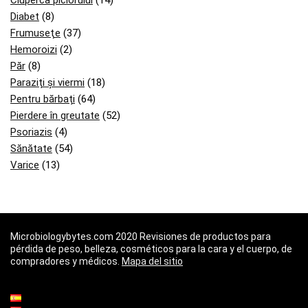
Ciuperca piciorului
(14)
Diabet
(8)
Frumuseţe
(37)
Hemoroizi
(2)
Păr
(8)
Paraziți și viermi
(18)
Pentru bărbați
(64)
Pierdere în greutate
(52)
Psoriazis
(4)
Sănătate
(54)
Varice
(13)
Microbiologybytes.com 2020 Revisiones de productos para
pérdida de peso, belleza, cosméticos para la cara y el cuerpo, de
compradores y médicos.
Mapa del sitio