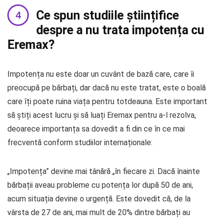
Ce spun studiile științifice
despre a nu trata impotența cu
Eremax?
Impotența nu este doar un cuvânt de bază care, care îi
preocupă pe bărbați, dar dacă nu este tratat, este o boală
care îți poate ruina viața pentru totdeauna. Este important
să știți acest lucru și să luați Eremax pentru a-l rezolva,
deoarece importanța sa dovedit a fi din ce în ce mai
frecventă conform studiilor internaționale:
„Impotența” devine mai tânără „în fiecare zi. Dacă înainte
bărbații aveau probleme cu potența lor după 50 de ani,
acum situația devine o urgență. Este dovedit că, de la
vârsta de 27 de ani, mai mult de 20% dintre bărbați au