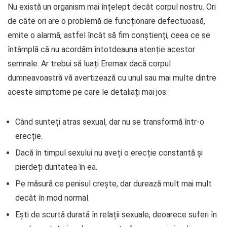
Nu există un organism mai înțelept decât corpul nostru. Ori
de câte ori are o problemă de funcționare defectuoasă,
emite o alarmă, astfel încât să fim conștienți, ceea ce se
întâmplă că nu acordăm întotdeauna atenție acestor
semnale. Ar trebui să luați Eremax dacă corpul
dumneavoastră vă avertizează cu unul sau mai multe dintre
aceste simptome pe care le detaliați mai jos:
Când sunteți atras sexual, dar nu se transformă într-o
erecție.
Dacă în timpul sexului nu aveți o erecție constantă și
pierdeți duritatea în ea.
Pe măsură ce penisul crește, dar durează mult mai mult
decât în ​​mod normal.
Ești de scurtă durată în relații sexuale, deoarece suferi în