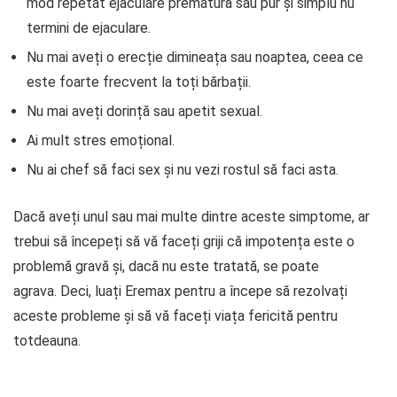
mod repetat ejaculare prematură sau pur și simplu nu
termini de ejaculare.
Nu mai aveți o erecție dimineața sau noaptea, ceea ce
este foarte frecvent la toți bărbații.
Nu mai aveți dorință sau apetit sexual.
Ai mult stres emoțional.
Nu ai chef să faci sex și nu vezi rostul să faci asta.
Dacă aveți unul sau mai multe dintre aceste simptome, ar
trebui să începeți să vă faceți griji că impotența este o
problemă gravă și, dacă nu este tratată, se poate
agrava. Deci, luați Eremax pentru a începe să rezolvați
aceste probleme și să vă faceți viața fericită pentru
totdeauna.