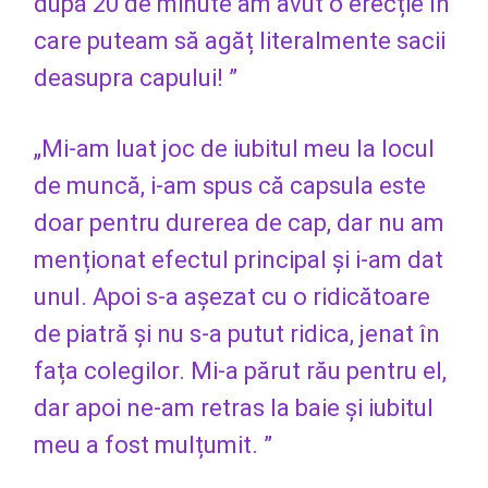
după 20 de minute am avut o erecție în
care puteam să agăț literalmente sacii
deasupra capului! ”
„Mi-am luat joc de iubitul meu la locul
de muncă, i-am spus că capsula este
doar pentru durerea de cap, dar nu am
menționat efectul principal și i-am dat
unul. Apoi s-a așezat cu o ridicătoare
de piatră și nu s-a putut ridica, jenat în
fața colegilor. Mi-a părut rău pentru el,
dar apoi ne-am retras la baie și iubitul
meu a fost mulțumit. ”