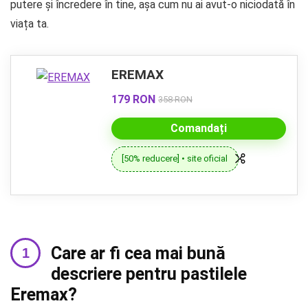
putere și încredere în tine, așa cum nu ai avut-o niciodată în
viața ta.
EREMAX
179 RON
358 RON
Comandați
[50% reducere] • site oficial
Care ar fi cea mai bună
descriere pentru pastilele
Eremax?