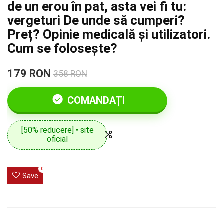
de un erou în pat, asta vei fi tu:
vergeturi De unde să cumperi?
Preț? Opinie medicală și utilizatori.
Cum se folosește?
179 RON
358 RON
COMANDAȚI
[50% reducere] • site
oficial
0
Save