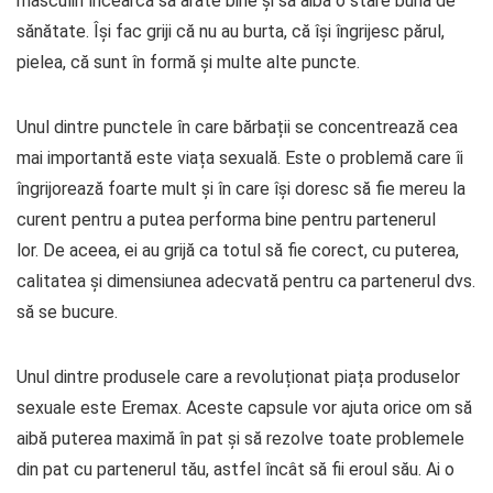
masculin încearcă să arate bine și să aibă o stare bună de
sănătate. Își fac griji că nu au burta, că își îngrijesc părul,
pielea, că sunt în formă și multe alte puncte.
Unul dintre punctele în care bărbații se concentrează cea
mai importantă este viața sexuală. Este o problemă care îi
îngrijorează foarte mult și în care își doresc să fie mereu la
curent pentru a putea performa bine pentru partenerul
lor. De aceea, ei au grijă ca totul să fie corect, cu puterea,
calitatea și dimensiunea adecvată pentru ca partenerul dvs.
să se bucure.
Unul dintre produsele care a revoluționat piața produselor
sexuale este Eremax. Aceste capsule vor ajuta orice om să
aibă puterea maximă în pat și să rezolve toate problemele
din pat cu partenerul tău, astfel încât să fii eroul său. Ai o