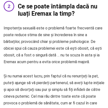
Ce se poate întâmpla dacă nu
luați Eremax la timp?
Impotența sexuală este o problemă foarte frecventă care
poate reduce stima de sine și încrederea în sine a
bărbaților, provocând chiar și probleme psihologice. De
obicei spui că cauza problemei este că ești obosit, că ești
obosit, că a fost o singură dată … nu te scuza în asta și ia
Eremax acum pentru a evita orice problemă majoră.
Și nu numai acest lucru, prin faptul că nu renunțați la pat,
puteți ajunge să vă pierdeți partenerul, să aveți lupte inițiale
și apoi să divorțați sau pur și simplu să fiți infideli de către
cineva puternic. Cel mai rău dintre toate este că poate
provoca o problemă de sănătate, cum ar fi cazul în care