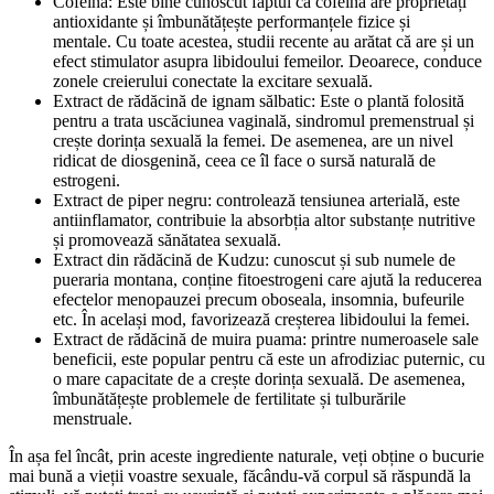
Cofeina: Este bine cunoscut faptul că cofeina are proprietăți
antioxidante și îmbunătățește performanțele fizice și
mentale. Cu toate acestea, studii recente au arătat că are și un
efect stimulator asupra libidoului femeilor. Deoarece, conduce
zonele creierului conectate la excitare sexuală.
Extract de rădăcină de ignam sălbatic: Este o plantă folosită
pentru a trata uscăciunea vaginală, sindromul premenstrual și
crește dorința sexuală la femei. De asemenea, are un nivel
ridicat de diosgenină, ceea ce îl face o sursă naturală de
estrogeni.
Extract de piper negru: controlează tensiunea arterială, este
antiinflamator, contribuie la absorbția altor substanțe nutritive
și promovează sănătatea sexuală.
Extract din rădăcină de Kudzu: cunoscut și sub numele de
pueraria montana, conține fitoestrogeni care ajută la reducerea
efectelor menopauzei precum oboseala, insomnia, bufeurile
etc. În același mod, favorizează creșterea libidoului la femei.
Extract de rădăcină de muira puama: printre numeroasele sale
beneficii, este popular pentru că este un afrodiziac puternic, cu
o mare capacitate de a crește dorința sexuală. De asemenea,
îmbunătățește problemele de fertilitate și tulburările
menstruale.
În așa fel încât, prin aceste ingrediente naturale, veți obține o bucurie
mai bună a vieții voastre sexuale, făcându-vă corpul să răspundă la