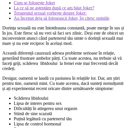
Cum se folosește Joker
La ce să ne așteptăm după ce am băut Joker?
Terapeutul sexual vorbește despre Joker:
Au început deja să folosească Joker, își citesc opiniile
Dorința sexuală nu este întotdeauna constantă, poate merge în sus și
în jos. Este firesc să nu vrei să faci sex zilnic. Deși este de obicei un
inconvenient atunci când partenerul tău simte o dorință sexuală mai
mare și nu este reciproc în același mod.
Această diferență cauzează adesea probleme serioase în relație,
generând frustrare ambelor părți. Cu toate acestea, nu trebuie să vă
faceți griji, scăderea
libidoului
la femei este mai frecventă decât
credeți.
Desigur, oamenii se laudă cu pasiunea în relațiile lor. Dar, am știri
pentru tine, oamenii mint. Cu toate acestea, dacă sunteți nemulțumit
și ați experimentat recent oricare dintre următoarele simptome:
Scăderea libidoului
Lipsa de interes pentru sex
Dificultăți în atingerea unui orgasm
Stimă de sine scazută
Puțină legătură cu partenerul tău
Lipsa de control hormonal