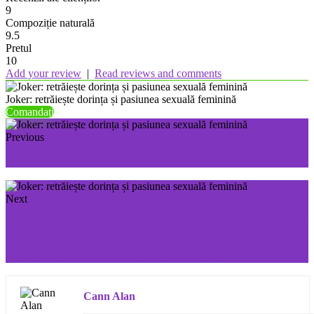
9
Compoziție naturală
9.5
Pretul
10
Add your review
|
Read reviews and comments
Joker: retrăiește dorința și pasiunea sexuală feminină
Comandați
Previous
Grantizado: Arată mai tânăr și mai senzual cu Rechiol
Next
Matcha Slim: figura modernă subțire datorită celei mai
vechi formule De unde să cumperi? Preț? Opinie
medicală și utilizatori. Cum se folosește?
Cann Alan