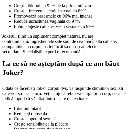
Crește libidoul cu 92% de la prima utilizare
Creșteți frecvența actului sexual cu 89%
Promovează orgasmele cu 96% mai intense
Reduce uscăciunea vaginală cu 97%
Îmbunătățește calitatea vieții sexuale cu 99%
Jokerul, fiind un supliment complet natural, nu are
contraindicații. Ingredientele sale sunt de cea mai înaltă calitate,
compatibile cu corpul, astfel încât să nu riscați efecte
secundare. Specialiștii experți o recomandă.
La ce să ne așteptăm după ce am băut
Joker?
Odată ce încercați Joker, corpul dvs. va răspunde stimulilor sexuali
care vor să-i satisfacă. Veți simți că febra vă curge prin corp, ceea ce
indică faptul că vă aflați într-o stare de excitare:
Libidoul întărit
Reduceți oboseala
Creșteți apetitul sexual
Crește sensibilitatea la plăcere